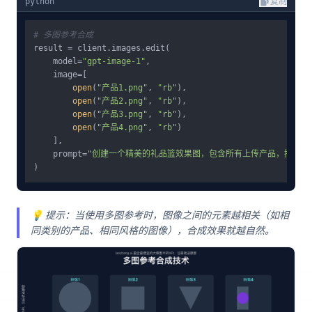
python
复制
# 多图参考合成
result = client.images.edit(

    model=
"gpt-image-1"
,

    image=[

open
(
"产品1.png"
, 
"rb"
),

open
(
"产品2.png"
, 
"rb"
),

open
(
"产品3.png"
, 
"rb"
),

open
(
"产品4.png"
, 
"rb"
)

    ],

    prompt=
"创建一个精美的礼品篮效果图，包含所有上传产品，摆放美
💡 提示：当使用多图参考时，图像之间的元素越相关（如相
同类别的产品、相同风格的图像），合成效果就越自然。