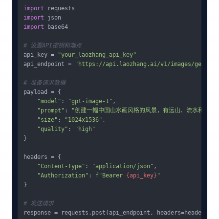
import
import
import
 base64

# 设置API密钥和端点
api_key = 
"your_laozhang_api_key"
api_endpoint = 
"https://api.laozhang.ai/v1/images/generat
# 准备请求数据
payload = {

"model"
: 
"gpt-image-1"
,

"prompt"
: 
"创建一幅中国山水画风格的风景，有远山、流水和亭台
"size"
: 
"1024x1536"
,

"quality"
: 
"high"
}

headers = {

"Content-Type"
: 
"application/json"
,

"Authorization"
: 
f"Bearer 
{api_key}
"
}

# 发送请求
response = requests.post(api_endpoint, headers=headers, j