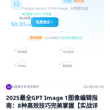
Nano Banana Pro
官方2折
4K图像
Google Gemini 3 Pro Image · AI图像生成
已服务 10万+ 开发者
$0.24/张
免费测试
$0.05
/张
·
·
限时特惠
企业级稳定
支付宝/微信支付
Gemini 3
国内直连
原生模型
20ms延迟
4K超清
30s出图
2048px
极速响应
AI图像专家
·
技术顾问
2025年5月15日
2025最全GPT Image 1图像编辑指
南：8种高效技巧完美掌握【实战详