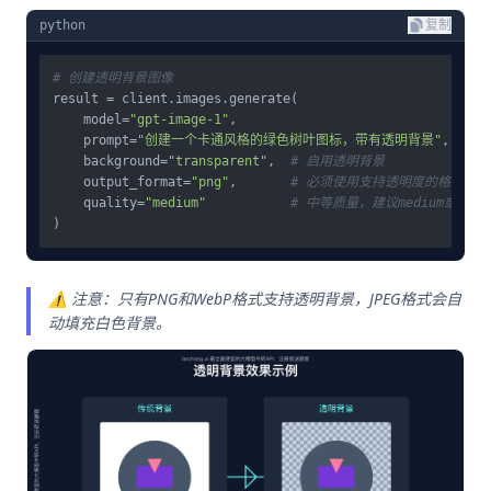
python
复制
# 创建透明背景图像
result = client.images.generate(

    model=
"gpt-image-1"
,

    prompt=
"创建一个卡通风格的绿色树叶图标，带有透明背景"
,

    background=
"transparent"
,  
# 启用透明背景
    output_format=
"png"
,       
# 必须使用支持透明度的格式
    quality=
"medium"
# 中等质量，建议medium或hi
⚠️ 注意：只有PNG和WebP格式支持透明背景，JPEG格式会自
动填充白色背景。