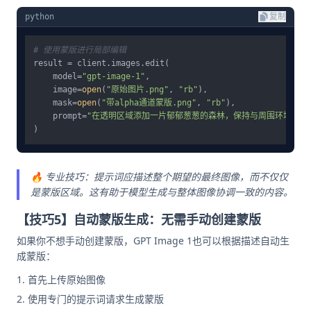
python
复制
# 使用蒙版进行局部编辑
result = client.images.edit(

    model=
"gpt-image-1"
,

    image=
open
(
"原始图片.png"
, 
"rb"
),

    mask=
open
(
"带alpha通道蒙版.png"
, 
"rb"
),

    prompt=
"在透明区域添加一片郁郁葱葱的森林，保持与周围环境和谐
🔥 专业技巧：提示词应描述整个期望的最终图像，而不仅仅
是蒙版区域。这有助于模型生成与整体图像协调一致的内容。
【技巧5】自动蒙版生成：无需手动创建蒙版
如果你不想手动创建蒙版，GPT Image 1也可以根据描述自动生
成蒙版：
首先上传原始图像
使用专门的提示词请求生成蒙版