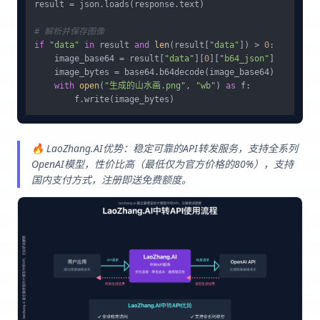
result = json.loads(response.text)

# 解析并保存图像
if
"data"
in
 result 
and
len
(result[
"data"
]) > 
0
:

    image_base64 = result[
"data"
][
0
][
"b64_json"
]

    image_bytes = base64.b64decode(image_base64)

with
open
(
"生成的山水画.png"
, 
"wb"
) 
as
 f:

🔥 LaoZhang.AI优势：稳定可靠的API转发服务，支持全系列
OpenAI模型，性价比高（最低仅为官方价格的80%），支持
国内支付方式，注册即送免费额度。