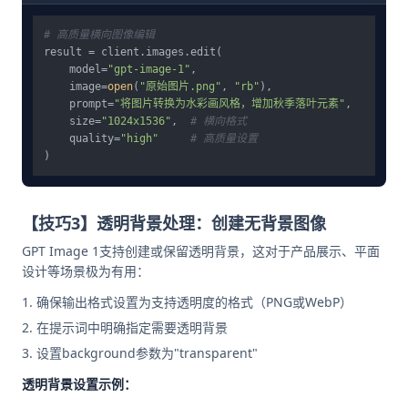
# 高质量横向图像编辑
result = client.images.edit(

    model=
"gpt-image-1"
,

    image=
open
(
"原始图片.png"
, 
"rb"
),

    prompt=
"将图片转换为水彩画风格，增加秋季落叶元素"
,

    size=
"1024x1536"
,  
# 横向格式
    quality=
"high"
# 高质量设置
【技巧3】透明背景处理：创建无背景图像
GPT Image 1支持创建或保留透明背景，这对于产品展示、平面
设计等场景极为有用：
确保输出格式设置为支持透明度的格式（PNG或WebP）
在提示词中明确指定需要透明背景
设置background参数为"transparent"
透明背景设置示例：