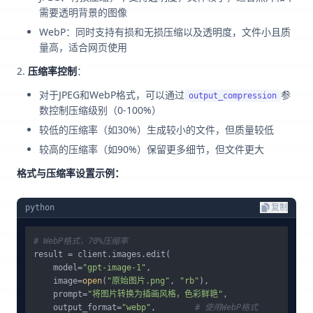
需要透明背景的图像
WebP：同时支持有损和无损压缩以及透明度，文件小且质
量高，适合网页使用
压缩率控制
：
对于JPEG和WebP格式，可以通过
参
output_compression
数控制压缩级别（0-100%）
较低的压缩率（如30%）生成较小的文件，但质量较低
较高的压缩率（如90%）保留更多细节，但文件更大
格式与压缩率设置示例：
python
复制
# WebP格式，70%压缩率
result = client.images.edit(

    model=
"gpt-image-1"
,

    image=
open
(
"原始图片.png"
, 
"rb"
),

    prompt=
"将图片转换为插画风格，色彩鲜艳"
,

    output_format=
"webp"
,        
# 使用WebP格式