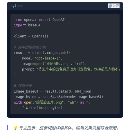
python
复制
from
 openai 
import
import
 base64

client = OpenAI()

# 简单图像编辑示例
result = client.images.edit(

    model=
"gpt-image-1"
,

    image=
open
(
"原始图片.png"
, 
"rb"
),

    prompt=
"将图片中的蓝色背景改为渐变紫色，保持前景人物不变"
)

# 保存结果
image_base64 = result.data[
0
].b64_json

with
open
(
"编辑后图片.png"
, 
"wb"
) 
as
 f:

💡 专业提示：提示词越详细具体，编辑效果就越符合预期。