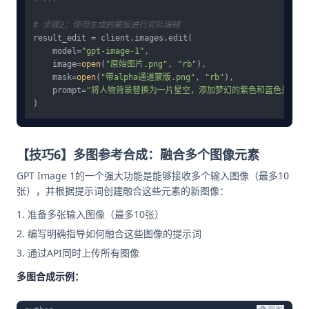
# 步骤2：使用生成的蒙版进行实际编辑
result_edit = client.images.edit(

    model=
"gpt-image-1"
,

    image=
open
(
"原始图片.png"
, 
"rb"
),

    mask=
open
(
"带alpha通道蒙版.png"
, 
"rb"
),

    prompt=
"将人物背景替换为一片星空，添加梦幻的紫色和蓝色光效"
【技巧6】多图参考合成：融合多个图像元素
GPT Image 1的一个强大功能是能够接收多个输入图像（最多10
张），并根据提示词创建融合这些元素的新图像：
准备多张输入图像（最多10张）
编写明确指导如何融合这些图像的提示词
通过API同时上传所有图像
多图合成示例：