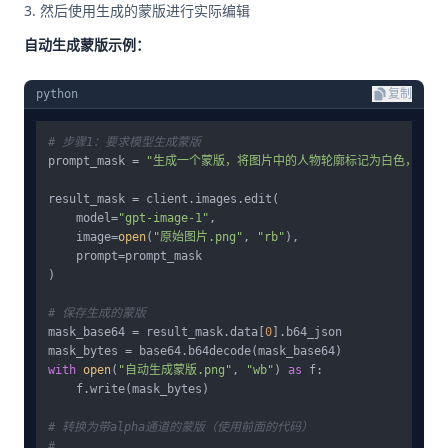
然后使用生成的蒙版进行实际编辑
自动生成蒙版示例：
python
复制
# 步骤1：要求模型生成蒙版
prompt_mask = 
"生成一个蒙版，将图片中的人物轮廓标记为白色，背景
result_mask = client.images.edit(

    model=
"gpt-image-1"
,

    image=
open
(
"原始图片.png"
, 
"rb"
),

    prompt=prompt_mask

)

# 保存生成的蒙版
mask_base64 = result_mask.data[
0
].b64_json

with
open
(
"自动生成蒙版.png"
, 
"wb"
) 
as
 f:

    f.write(mask_bytes)

# 转换为带alpha通道的蒙版（使用前面的代码）
# ...