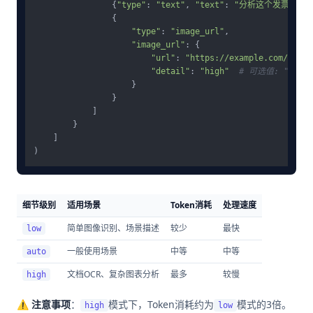
                {
"type"
: 
"text"
, 
"text"
: 
"分析这个发票上的
                {

"type"
: 
"image_url"
,

"image_url"
: {

"url"
: 
"https://example.com/invoi
"detail"
: 
"high"
# 可选值: "low",
                    }

                }

            ]

        }

    ]

细节级别
适用场景
Token消耗
处理速度
简单图像识别、场景描述
较少
最快
low
一般使用场景
中等
中等
auto
文档OCR、复杂图表分析
最多
较慢
high
⚠️
注意事项
：
模式下，Token消耗约为
模式的3倍。
high
low