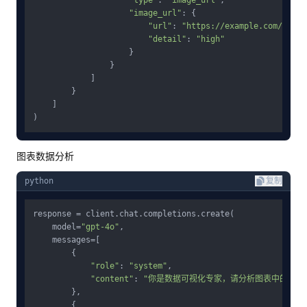
"type"
: 
"image_url"
,

"image_url"
: {

"url"
: 
"https://example.com/docum
"detail"
: 
"high"
                    }

                }

            ]

        }

    ]

图表数据分析
python
复制
response = client.chat.completions.create(

    model=
"gpt-4o"
,

    messages=[

        {

"role"
: 
"system"
,

"content"
: 
"你是数据可视化专家，请分析图表中的趋势
        },

        {
