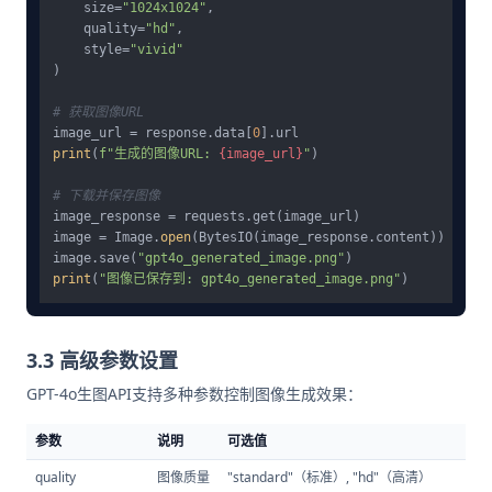
    size=
"1024x1024"
,

    quality=
"hd"
,

    style=
"vivid"
)

# 获取图像URL
image_url = response.data[
0
print
(
f"生成的图像URL: 
{image_url}
"
)

# 下载并保存图像
image_response = requests.get(image_url)

image = Image.
open
(BytesIO(image_response.content))

image.save(
"gpt4o_generated_image.png"
print
(
"图像已保存到: gpt4o_generated_image.png"
3.3 高级参数设置
GPT-4o生图API支持多种参数控制图像生成效果：
参数
说明
可选值
quality
图像质量
"standard"（标准）, "hd"（高清）