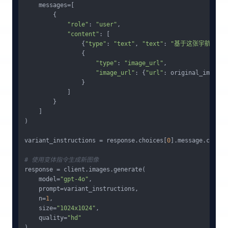
    messages=[

        {

"role"
: 
"user"
,

"content"
: [

                {
"type"
: 
"text"
, 
"text"
: 
"基于这张宇航员猫
                {

"type"
: 
"image_url"
,

"image_url"
: {
"url"
: original_image_ur
                }

            ]

        }

    ]

)

variant_instructions = response.choices[
0
].message.content
# 使用变体指令生成新图像
response = client.images.generate(

    model=
"gpt-4o"
,

    prompt=variant_instructions,

    n=
1
,

    size=
"1024x1024"
,

    quality=
"hd"
)
