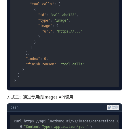
"tool_calls"
:
[
{
"id"
:
"call_abc123"
,
"type"
:
"image"
,
"image"
:
{
"url"
:
"https://..."
}
}
]
}
,
"index"
:
0
,
"finish_reason"
:
"tool_calls"
}
]
}
方式二：通过专用的Images API调用
bash
复制
curl https://api.laozhang.ai/v1/images/generations \

  -H 
"Content-Type: application/json"
 \
