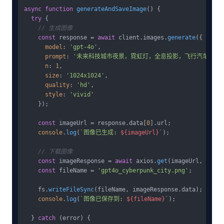
async
function
generateAndSaveImage
(
) {

try
 {

// 生成图像
const
 response = 
await
 client.
images
.
generate
({

model
: 
'gpt-4o'
,

prompt
: 
'未来科技城市夜景，霓虹灯，全息投影，飞行汽车，赛
n
: 
1
,

size
: 
'1024x1024'
,

quality
: 
'hd'
,

style
: 
'vivid'
    });

const
 imageUrl = response.
data
[
0
].
url
;

console
.
log
(
`图像已生成: 
${imageUrl}
`
);

// 下载图像
const
 imageResponse = 
await
 axios.
get
(imageUrl, { 
res
const
 fileName = 
'gpt4o_cyberpunk_city.png'
;

    fs.
writeFileSync
(fileName, imageResponse.
data
);

console
.
log
(
`图像已保存到: 
${fileName}
`
);

  } 
catch
 (error) {
