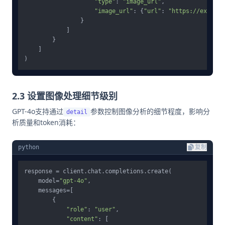
"type"
: 
"image_url"
,

"image_url"
: {
"url"
: 
"https://example
                }

            ]

        }

    ]

2.3 设置图像处理细节级别
GPT-4o支持通过
参数控制图像分析的细节程度，影响分
detail
析质量和token消耗：
python
复制
response = client.chat.completions.create(

    model=
"gpt-4o"
,

    messages=[

        {

"role"
: 
"user"
,

"content"
: [
