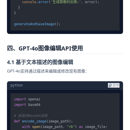
console
.
error
(
'生成图像时出错:'
, error);

  }

}

generateAndSaveImage
四、GPT-4o图像编辑API使用
4.1 基于文本描述的图像编辑
GPT-4o支持通过描述来编辑或修改现有图像：
python
复制
import
import
 base64

# 图像转Base64函数
def
encode_image
(
image_path
):

with
open
(image_path, 
"rb"
) 
as
 image_file:
