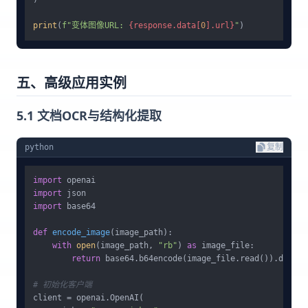
print
(
f"变体图像URL: 
{response.data[
0
].url}
"
五、高级应用实例
5.1 文档OCR与结构化提取
python
复制
import
import
import
 base64

def
encode_image
(
image_path
):

with
open
(image_path, 
"rb"
) 
as
 image_file:

return
 base64.b64encode(image_file.read()).decode
# 初始化客户端
client = openai.OpenAI(
