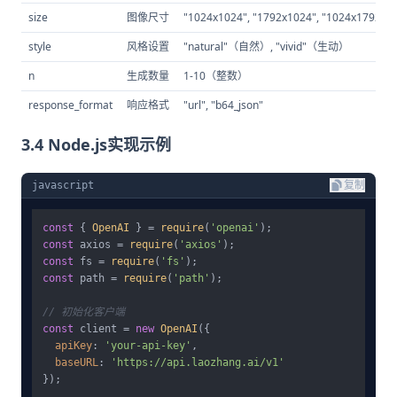
size
图像尺寸
"1024x1024", "1792x1024", "1024x1792"
style
风格设置
"natural"（自然）, "vivid"（生动）
n
生成数量
1-10（整数）
response_format
响应格式
"url", "b64_json"
3.4 Node.js实现示例
javascript
复制
const
 { 
OpenAI
 } = 
require
(
'openai'
const
 axios = 
require
(
'axios'
const
 fs = 
require
(
'fs'
const
 path = 
require
(
'path'
);

// 初始化客户端
const
 client = 
new
OpenAI
({

apiKey
: 
'your-api-key'
,

baseURL
: 
'https://api.laozhang.ai/v1'
});
