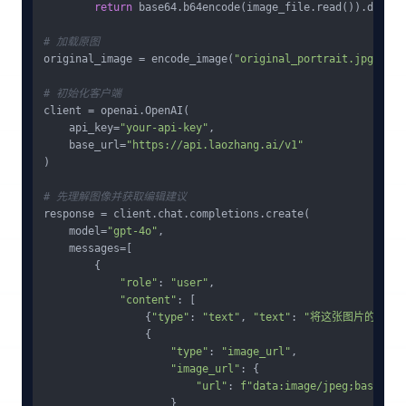
return
 base64.b64encode(image_file.read()).decode
# 加载原图
original_image = encode_image(
"original_portrait.jpg"
)

# 初始化客户端
client = openai.OpenAI(

    api_key=
"your-api-key"
,

    base_url=
"https://api.laozhang.ai/v1"
)

# 先理解图像并获取编辑建议
response = client.chat.completions.create(

    model=
"gpt-4o"
,

    messages=[

        {

"role"
: 
"user"
,

"content"
: [

                {
"type"
: 
"text"
, 
"text"
: 
"将这张图片的背景
                {

"type"
: 
"image_url"
,

"image_url"
: {

"url"
: 
f"data:image/jpeg;base64,
{
                    }
