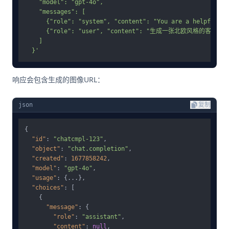
    "model": "gpt-4o",

    "messages": [

      {"role": "system", "content": "You are a helpful as
      {"role": "user", "content": "生成一张北欧风格
    ]

  }'
响应会包含生成的图像URL：
json
复制
{
"id"
:
"chatcmpl-123"
,
"object"
:
"chat.completion"
,
"created"
:
1677858242
,
"model"
:
"gpt-4o"
,
"usage"
:
{
...
}
,
"choices"
:
[
{
"message"
:
{
"role"
:
"assistant"
,
"content"
:
null
,