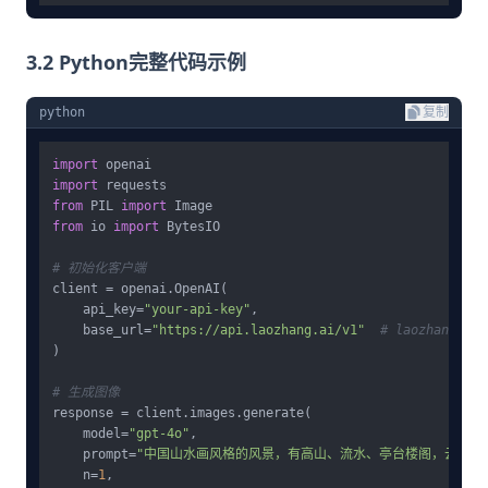
3.2 Python完整代码示例
python
复制
import
import
from
 PIL 
import
from
 io 
import
 BytesIO

# 初始化客户端
client = openai.OpenAI(

    api_key=
"your-api-key"
,

    base_url=
"https://api.laozhang.ai/v1"
# laozhang.a
)

# 生成图像
response = client.images.generate(

    model=
"gpt-4o"
,

    prompt=
"中国山水画风格的风景，有高山、流水、亭台楼阁，云雾缭
    n=
1
,
