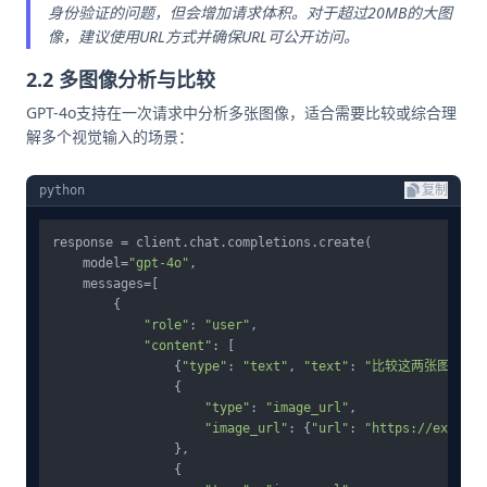
身份验证的问题，但会增加请求体积。对于超过20MB的大图
像，建议使用URL方式并确保URL可公开访问。
2.2 多图像分析与比较
GPT-4o支持在一次请求中分析多张图像，适合需要比较或综合理
解多个视觉输入的场景：
python
复制
response = client.chat.completions.create(

    model=
"gpt-4o"
,

    messages=[

        {

"role"
: 
"user"
,

"content"
: [

                {
"type"
: 
"text"
, 
"text"
: 
"比较这两张图片的区
                {

"type"
: 
"image_url"
,

"image_url"
: {
"url"
: 
"https://example
                },

                {
