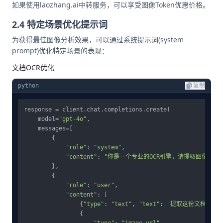
如果使用laozhang.ai中转服务，可以享受图像Token优惠价格。
2.4 特定场景优化提示词
为获得最佳图像分析效果，可以通过系统提示词(system
prompt)优化特定场景的表现：
文档OCR优化
python
复制
response = client.chat.completions.create(

    model=
"gpt-4o"
,

    messages=[

        {

"role"
: 
"system"
,

"content"
: 
"你是一个专业的OCR引擎，请提取图像中的
        },

        {

"role"
: 
"user"
,

"content"
: [

                {
"type"
: 
"text"
, 
"text"
: 
"提取这份文档中的
                {
