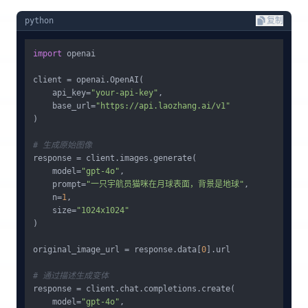
python
复制
import
 openai

client = openai.OpenAI(

    api_key=
"your-api-key"
,

    base_url=
"https://api.laozhang.ai/v1"
)

# 生成原始图像
response = client.images.generate(

    model=
"gpt-4o"
,

    prompt=
"一只宇航员猫咪在月球表面，背景是地球"
,

    n=
1
,

    size=
"1024x1024"
)

original_image_url = response.data[
0
].url

# 通过描述生成变体
response = client.chat.completions.create(

    model=
"gpt-4o"
,
