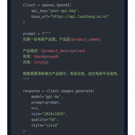
    client = openai.OpenAI(

        api_key=
"your-api-key"
,

        base_url=
"https://api.laozhang.ai/v1"
    )

    prompt = 
f"""

    创建一张电商产品图，产品是
{product_name}
。

    产品描述：
{product_description}
    背景：
{background}
    风格：
{style}
    图像需要清晰展示产品细节，有商业感，适合电商平台使用。

    """
    response = client.images.generate(

        model=
"gpt-4o"
,

        prompt=prompt,

        n=
1
,

        size=
"1024x1024"
,

        quality=
"hd"
,

        style=
"vivid"
    )
