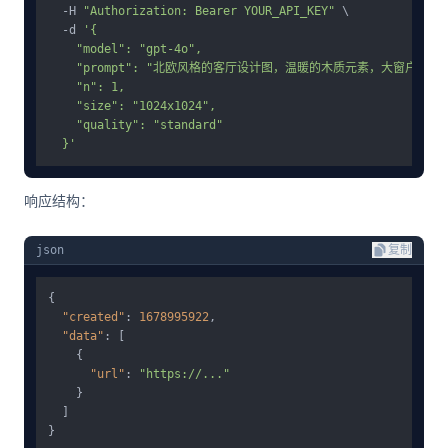
  -H 
"Authorization: Bearer YOUR_API_KEY"
 \

  -d 
'{

    "model": "gpt-4o",

    "prompt": "北欧风格的客厅设计图，温暖的木质元素，大窗户，极简
    "n": 1,

    "size": "1024x1024",

    "quality": "standard"

  }'
响应结构：
json
复制
{
"created"
:
1678995922
,
"data"
:
[
{
"url"
:
"https://..."
}
]
}