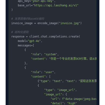
    api_key=
"your-api-key"
,

    base_url=
"https://api.laozhang.ai/v1"
)

# 发票图像的Base64编码
invoice_image = encode_image(
"invoice.jpg"
)

# 结构化提取
response = client.chat.completions.create(

    model=
"gpt-4o"
,

    messages=[

        {

"role"
: 
"system"
,

"content"
: 
"你是一个专业的发票OCR引擎。请从图像中
        },

        {

"role"
: 
"user"
,

"content"
: [

                {
"type"
: 
"text"
, 
"text"
: 
"提取这张发票中的所
                {

"type"
: 
"image_url"
,

"image_url"
: {

"url"
: 
f"data:image/jpeg;base64,
{
"detail"
: 
"high"