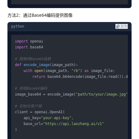
方法2：通过Base64编码提供图像
python
复制
import
import
 base64

# 图像转Base64函数
def
encode_image
(
image_path
):

with
open
(image_path, 
"rb"
) 
as
 image_file:

return
 base64.b64encode(image_file.read()).decode
# 获取Base64编码
image_base64 = encode_image(
"path/to/your/image.jpg"
)

# 初始化客户端
client = openai.OpenAI(

    api_key=
"your-api-key"
,

    base_url=
"https://api.laozhang.ai/v1"
)
