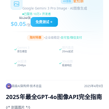
Nano Banana Pro
官方2折
4K图像
Google Gemini 3 Pro Image · AI图像生成
已服务 10万+ 开发者
$0.24/张
免费测试
$0.05
/张
·
·
限时特惠
企业级稳定
支付宝/微信支付
Gemini 3
国内直连
原生模型
20ms延迟
4K超清
30s出图
2048px
极速响应
高级AI架构师
·
技术总监
2025年4月9日
2025年最全GPT-4o图像API完全指南
{/* 封面图片 */}