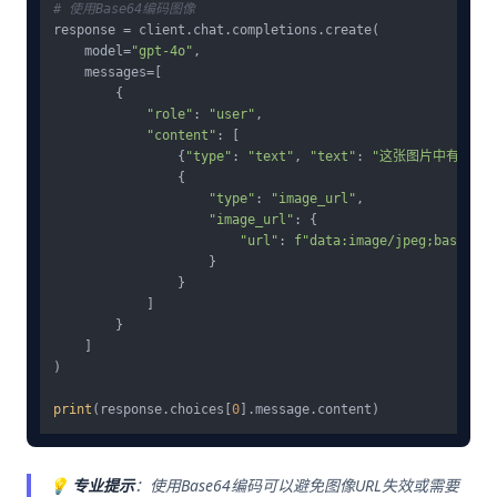
# 使用Base64编码图像
response = client.chat.completions.create(

    model=
"gpt-4o"
,

    messages=[

        {

"role"
: 
"user"
,

"content"
: [

                {
"type"
: 
"text"
, 
"text"
: 
"这张图片中有什么内
                {

"type"
: 
"image_url"
,

"image_url"
: {

"url"
: 
f"data:image/jpeg;base64,
{
                    }

                }

            ]

        }

    ]

)

print
(response.choices[
0
💡
专业提示
：使用Base64编码可以避免图像URL失效或需要