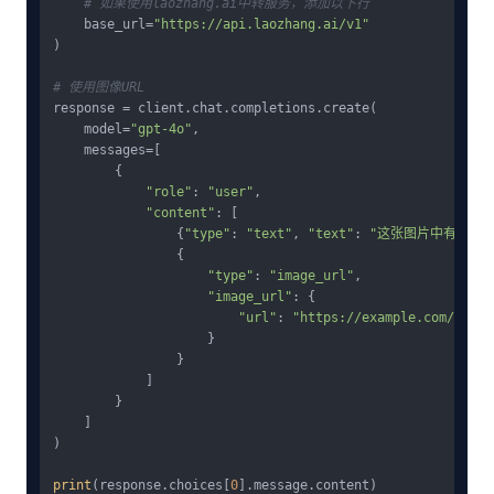
# 如果使用laozhang.ai中转服务，添加以下行
    base_url=
"https://api.laozhang.ai/v1"
)

# 使用图像URL
response = client.chat.completions.create(

    model=
"gpt-4o"
,

    messages=[

        {

"role"
: 
"user"
,

"content"
: [

                {
"type"
: 
"text"
, 
"text"
: 
"这张图片中有什么内
                {

"type"
: 
"image_url"
,

"image_url"
: {

"url"
: 
"https://example.com/image
                    }

                }

            ]

        }

    ]

)

print
(response.choices[
0