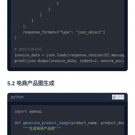
                    }

                }

            ]

        }

    ],

    response_format={
"type"
: 
"json_object"
}

)

# 解析JSON响应
invoice_data = json.loads(response.choices[
0
print
(json.dumps(invoice_data, indent=
2
, ensure_ascii=
Fal
5.2 电商产品图生成
python
复制
import
 openai

def
generate_product_image
(
product_name, product_descript
"""生成电商产品图"""