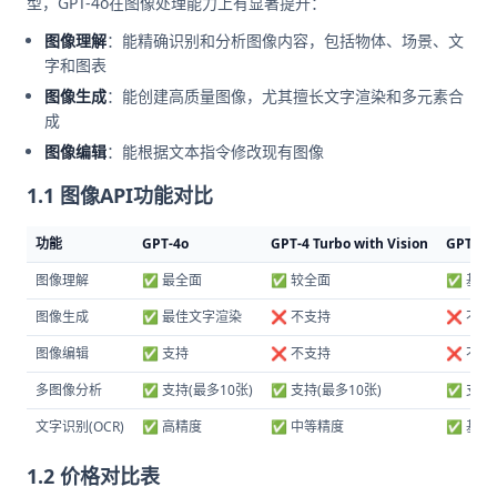
型，GPT-4o在图像处理能力上有显著提升：
图像理解
：能精确识别和分析图像内容，包括物体、场景、文
字和图表
图像生成
：能创建高质量图像，尤其擅长文字渲染和多元素合
成
图像编辑
：能根据文本指令修改现有图像
1.1 图像API功能对比
功能
GPT-4o
GPT-4 Turbo with Vision
GPT-4o
图像理解
✅ 最全面
✅ 较全面
✅ 基础
图像生成
✅ 最佳文字渲染
❌ 不支持
❌ 不支
图像编辑
✅ 支持
❌ 不支持
❌ 不支
多图像分析
✅ 支持(最多10张)
✅ 支持(最多10张)
✅ 支持
文字识别(OCR)
✅ 高精度
✅ 中等精度
✅ 基础
1.2 价格对比表