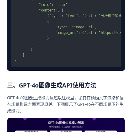
"role"
: 
"user"
,

"content"
: [

                {
"type"
: 
"text"
, 
"text"
: 
"分析这个销售图表
                {

"type"
: 
"image_url"
,

"image_url"
: {
"url"
: 
"https://example
                }

            ]

        }

    ]

三、GPT-4o图像生成API使用方法
GPT-4o的图像生成能力远超以往模型，尤其在精确文字渲染和复
杂场景构建方面表现卓越。下图展示了GPT-4o在不同场景下的生
成能力：