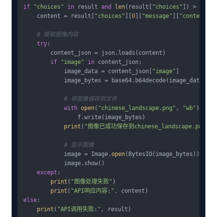
if
"choices"
in
 result 
and
len
(result[
"choices"
]) > 
0
:

    content = result[
"choices"
][
0
][
"message"
][
"content"
]

# 提取图像内容
try
:

        content_json = json.loads(content)

if
"image"
in
 content_json:

            image_data = content_json[
"image"
]

            image_bytes = base64.b64decode(image_data)

# 将图像保存到文件
with
open
(
"chinese_landscape.png"
, 
"wb"
) 
as
 f
                f.write(image_bytes)

print
(
"图像已成功保存到chinese_landscape.png"
)

# 显示图像
            image = Image.
open
(BytesIO(image_bytes))

            image.show()

except
:

print
(
"图像处理失败"
)

print
(
"API响应内容:"
else
:

print
(
"API调用失败:"