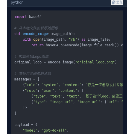
python
复制
import
 base64

# 从本地文件加载原始图像
def
encode_image
(
image_path
):

with
open
(image_path, 
"rb"
) 
as
 image_file:

return
 base64.b64encode(image_file.read()).decode
# 加载原始Logo图像
original_logo = encode_image(
"original_logo.png"
)

# 准备包含图像的消息
messages = [

    {
"role"
: 
"system"
, 
"content"
: 
"你是一位创意设计专家。"
},

    {
"role"
: 
"user"
, 
"content"
: [

        {
"type"
: 
"text"
, 
"text"
: 
"基于这个logo，创建三个
        {
"type"
: 
"image_url"
, 
"image_url"
: {
"url"
: 
f"data
    ]}

]

payload = {

"model"
: 
"gpt-4o-all"
,
