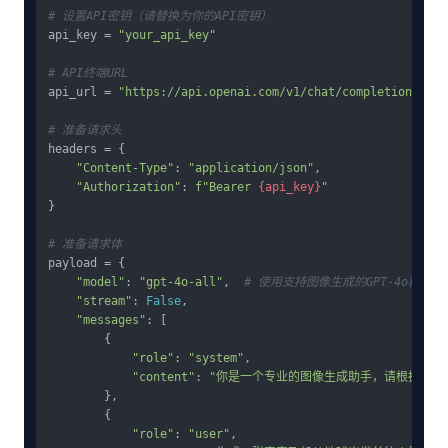
# 设置API密钥（请替换为你的API密钥）
api_key = 
"your_api_key"
# API终端URL
api_url = 
"https://api.openai.com/v1/chat/completions"
# 准备请求头
headers = {

"Content-Type"
: 
"application/json"
,

"Authorization"
: 
f"Bearer 
{api_key}
"
}

# 准备请求体
payload = {

"model"
: 
"gpt-4o-all"
,  
# 使用支持图像生成的GPT-4o模型
"stream"
: 
False
,

"messages"
: [

        {

"role"
: 
"system"
,

"content"
: 
"你是一个专业的图像生成助手，请根据用户
        },

        {

"role"
: 
"user"
,
