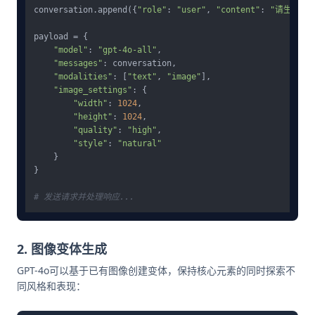
conversation.append({
"role"
: 
"user"
, 
"content"
: 
"请生成这个
payload = {

"model"
: 
"gpt-4o-all"
,

"messages"
: conversation,

"modalities"
: [
"text"
, 
"image"
],

"image_settings"
: {

"width"
: 
1024
,

"height"
: 
1024
,

"quality"
: 
"high"
,

"style"
: 
"natural"
    }

}

# 发送请求并处理响应...
2. 图像变体生成
GPT-4o可以基于已有图像创建变体，保持核心元素的同时探索不
同风格和表现：