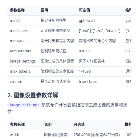
参数名称
说明
可选值
推荐值
model
指定使用的模型
gpt-4o-all
gpt-
modalities
定义输出模态类型
["text"], ["text", "image"]
["tex
messages
聊天历史和提示内容
数组格式的角色和内容
包含sy
temperature
控制输出随机性
0.0-2.0
0.7 (
image_settings
图像生成的具体设置
见下方详细表格
根据具
max_tokens
限制响应的文本长度
1-4096
通常不
stream
是否启用流式响应
true / false
图像生成
2. 图像设置参数详解
参数允许开发者精细控制生成图像的质量和属
image_settings
性：
参数名称
说明
可选值
推荐值
width
图像宽度(像素)
256-4096 (必须是64的倍数)
1024 