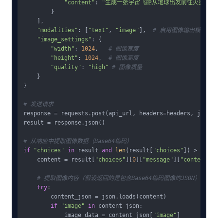
"content"
: 
"生成一张宇宙飞船从地球出发前往火星的未
        }

    ],

"modalities"
: [
"text"
, 
"image"
],  
# 启用图像输出模态
"image_settings"
: {

"width"
: 
1024
,   
# 图像宽度
"height"
: 
1024
,  
# 图像高度
"quality"
: 
"high"
# 图像质量
    }

}

# 发送请求
response = requests.post(api_url, headers=headers, json=pa
result = response.json()

# 从响应中提取图像数据（Base64编码）
if
"choices"
in
 result 
and
len
(result[
"choices"
]) > 
0
:

    content = result[
"choices"
][
0
][
"message"
][
"content"
]

# 提取图像内容（假设返回的是包含Base64编码图像的JSON）
try
:

        content_json = json.loads(content)

if
"image"
in
 content_json:

            image_data = content_json[
"image"
]
