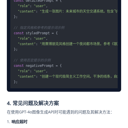
const
 detailedPrompt = {

"role"
: 
"user"
,

"content"
: 
"生成一张图片：未来城市的天空交通系统。包含飞行汽
};

// 指定风格和参考的提示词示例
const
 styledPrompt = {

"role"
: 
"user"
,

"content"
: 
"用赛博朋克风格创建一个夜间都市场景。参考《银翼杀手
};

// 使用否定提示的示例
const
 negativePrompt = {

"role"
: 
"user"
,

"content"
: 
"创建一个现代极简主义工作空间。干净的线条，自然光，
4. 常见问题及解决方案
在使用GPT-4o图像生成API时可能遇到的问题及其解决方法：
响应超时