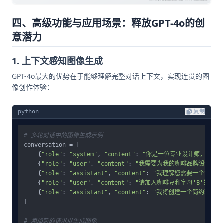
四、高级功能与应用场景：释放GPT-4o的创
意潜力
1. 上下文感知图像生成
GPT-4o最大的优势在于能够理解完整对话上下文，实现连贯的图
像创作体验：
python
复制
# 多轮对话中的图像生成示例
conversation = [

    {
"role"
: 
"system"
, 
"content"
: 
"你是一位专业设计师，能够
    {
"role"
: 
"user"
, 
"content"
: 
"我需要为我的咖啡品牌设计一个
    {
"role"
: 
"assistant"
, 
"content"
: 
"我理解您需要一个简约现
    {
"role"
: 
"user"
, 
"content"
: 
"请加入咖啡豆和字母'B'的元素，品
    {
"role"
: 
"assistant"
, 
"content"
: 
"我将创建一个简约现代的l
]

# 添加新的请求以生成图像