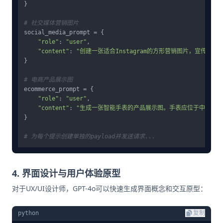
}

# 社交媒体营销图片
social_media_prompt = {

"role"
: 
"user"
,

"content"
: 
"创建一张适合Instagram的方形营销图片，宣传夏季
}

# 电商产品展示图
ecommerce_prompt = {

"role"
: 
"user"
,

"content"
: 
"生成一张智能手表的产品展示图。手表应位于中心，
}

# 为每个提示创建单独的payload并发送请求...
4. 界面设计与用户体验原型
对于UX/UI设计师，GPT-4o可以快速生成界面概念和交互原型：
python
复制