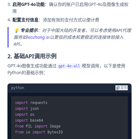
启用GPT-4o功能
：确认你的账户已启用GPT-4o及图像生成权
限
配置支付信息
：添加有效的支付方式以便计费
💡
专业提示
：对于中国大陆的开发者，可以考虑使用API代理
服务如
laozhang.ai
以更低的成本和更稳定的连接体验接入
API。
2. 基础API调用示例
GPT-4o图像生成功能通过
模型调用，以下是使用
gpt-4o-all
Python的基础示例：
python
复制
import
import
import
import
from
 PIL 
import
from
 io 
import
 BytesIO
