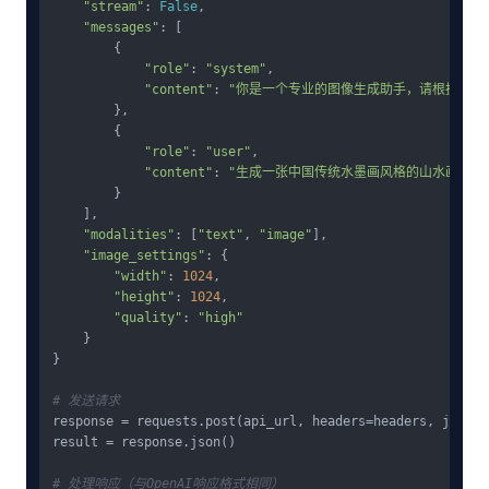
"stream"
: 
False
,

"messages"
: [

        {

"role"
: 
"system"
,

"content"
: 
"你是一个专业的图像生成助手，请根据用户
        },

        {

"role"
: 
"user"
,

"content"
: 
"生成一张中国传统水墨画风格的山水画，有
        }

    ],

"modalities"
: [
"text"
, 
"image"
],

"image_settings"
: {

"width"
: 
1024
,

"height"
: 
1024
,

"quality"
: 
"high"
    }

}

# 发送请求
response = requests.post(api_url, headers=headers, json=pa
result = response.json()

# 处理响应（与OpenAI响应格式相同）