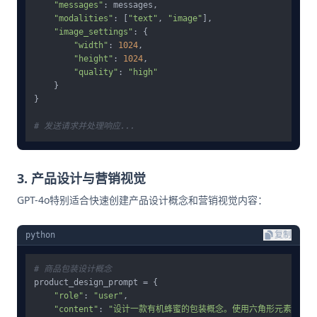
"messages"
: messages,

"modalities"
: [
"text"
, 
"image"
],

"image_settings"
: {

"width"
: 
1024
,

"height"
: 
1024
,

"quality"
: 
"high"
    }

}

# 发送请求并处理响应...
3. 产品设计与营销视觉
GPT-4o特别适合快速创建产品设计概念和营销视觉内容：
python
复制
# 商品包装设计概念
product_design_prompt = {

"role"
: 
"user"
,

"content"
: 
"设计一款有机蜂蜜的包装概念。使用六角形元素和自然色调。