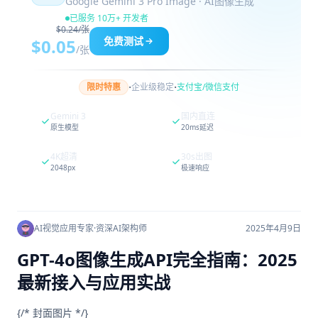
Google Gemini 3 Pro Image · AI图像生成
已服务 10万+ 开发者
$0.24/张
免费测试
$0.05
/张
·
·
限时特惠
企业级稳定
支付宝/微信支付
Gemini 3
国内直连
原生模型
20ms延迟
4K超清
30s出图
2048px
极速响应
AI视觉应用专家
·
资深AI架构师
2025年4月9日
GPT-4o图像生成API完全指南：2025
最新接入与应用实战
{/* 封面图片 */}