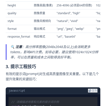
height
图像高度(像素)
256-4096 (必须是64的倍数)
1024 
quality
图像质量
"standard", "high"
"high"
style
图像风格倾向
"natural", "vivid"
"natur
format
输出格式
"png", "jpeg", "webp"
"png"
response_format
响应格式
"url", "base64"
"base
🔍
注意
：高分辨率图像(2048x2048及以上)会消耗更多
tokens，影响API计费。如非必要，建议使用1024x1024分辨
率，可以在质量和成本之间取得良好平衡。
3. 提示工程技巧
有效的提示词(prompt)对生成高质量图像至关重要。以下是几个
提升效果的关键技巧：
javascript
复制
// 详细描述场景和元素的提示词示例