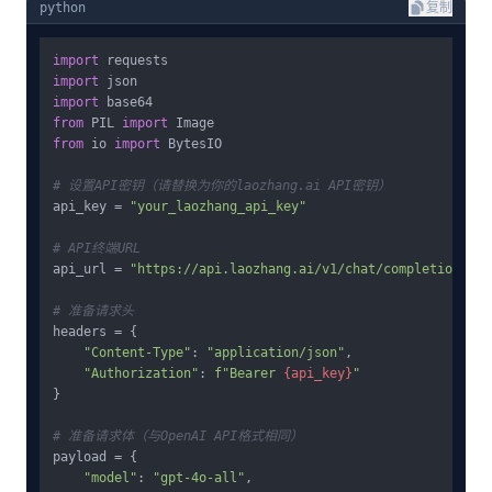
python
复制
import
import
import
from
 PIL 
import
from
 io 
import
 BytesIO

# 设置API密钥（请替换为你的laozhang.ai API密钥）
api_key = 
"your_laozhang_api_key"
# API终端URL
api_url = 
"https://api.laozhang.ai/v1/chat/completions"
# 准备请求头
headers = {

"Content-Type"
: 
"application/json"
,

"Authorization"
: 
f"Bearer 
{api_key}
"
}

# 准备请求体（与OpenAI API格式相同）
payload = {

"model"
: 
"gpt-4o-all"
,
