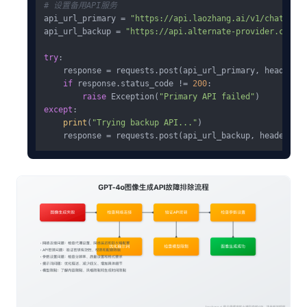
# 设置备用API服务
api_url_primary = 
"https://api.laozhang.ai/v1/chat/com
api_url_backup = 
"https://api.alternate-provider.com/v
try
:

    response = requests.post(api_url_primary, headers=
if
 response.status_code != 
200
:

raise
 Exception(
"Primary API failed"
except
:

print
(
"Trying backup API..."
)

    response = requests.post(api_url_backup, headers=h