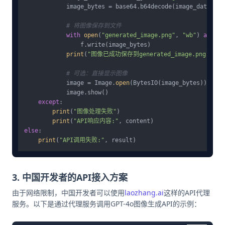
            image_bytes = base64.b64decode(image_data)

# 将图像保存到文件
with
open
(
"generated_image.png"
, 
"wb"
) 
as
 f:

                f.write(image_bytes)

print
(
"图像已成功保存到generated_image.png"
)

# 可选：直接显示图像
            image = Image.
open
(BytesIO(image_bytes))

            image.show()

except
:

print
(
"图像处理失败"
)

print
(
"API响应内容:"
else
:

print
(
"API调用失败:"
3. 中国开发者的API接入方案
由于网络限制，中国开发者可以使用
laozhang.ai
这样的API代理
服务。以下是通过代理服务调用GPT-4o图像生成API的示例：