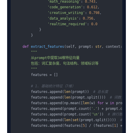
'math_reasoning'
: 
0.743
,

'code_generation'
: 
0.612
,

'creative_writing'
: 
0.798
,

'data_analysis'
: 
0.756
,

'realtime_required'
: 
0.0
            }

        }

def
extract_features
(
self, prompt: 
str
, context: 
Dict
"""

        从prompt中提取34维特征向量

        包括：词汇复杂度、句法结构、领域标识等

        """
        features = []

# 1. 基础统计特征（7维）
        features.append(
len
(prompt))  
# 总长度
        features.append(
len
(prompt.split()))  
# 词数
        features.append(np.mean([
len
(w) 
for
 w 
in
 prompt.s
        features.append(prompt.count(
'.'
) + prompt.count(
        features.append(prompt.count(
'\n'
))  
# 换行数
        features.append(
len
(
set
(prompt.split())))  
# 唯一
        features.append(features[
5
] / (features[
1
] + 
1
)) 