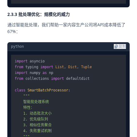
2.3.3 批处理优化：规模化的威力
通过智能批处理，我们帮助一家内容生产公司将API成本降低了
67%：
python
复制
import
from
 typing 
import
List
, 
Dict
, 
Tuple
import
 numpy 
as
from
 collections 
import
 defaultdict

class
SmartBatchProcessor
:

"""

    智能批处理系统

    特性：

    1. 动态批次大小

    2. 优先级队列

    3. 相似任务聚合

    4. 失败重试机制

    """