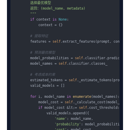
        选择最优模型

        返回：(model_name, metadata)

        """
if
 context 
is
None
:

            context = {}

# 提取特征
        features = 
self
.extract_features(prompt, context)

# 预测最优模型
        model_probabilities = 
self
.classifier.predict_pro
        model_names = 
self
.classifier.classes_

# 考虑成本约束
        estimated_tokens = 
self
._estimate_tokens(prompt)

        valid_models = []

for
 i, model_name 
in
enumerate
(model_names):

            model_cost = 
self
._calculate_cost(model_name,
if
 model_cost &lt;= 
self
.cost_threshold:

                valid_models.append({

'name'
: model_name,

'probability'
: model_probabilities[i],
'cost'
: model_cost,
