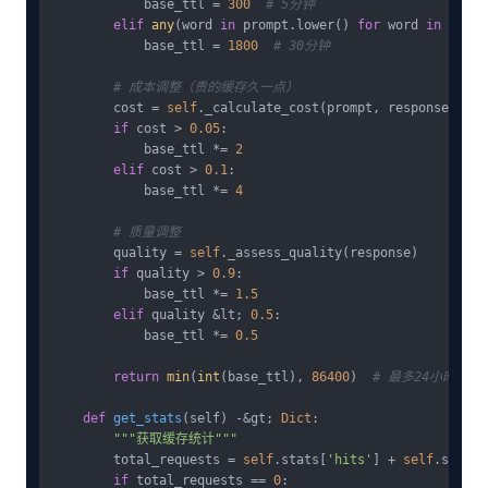
            base_ttl = 
300
# 5分钟
elif
any
(word 
in
 prompt.lower() 
for
 word 
in
 [
'yes
            base_ttl = 
1800
# 30分钟
# 成本调整（贵的缓存久一点）
        cost = 
self
._calculate_cost(prompt, response, 
'gr
if
 cost > 
0.05
:

            base_ttl *= 
2
elif
 cost > 
0.1
:

            base_ttl *= 
4
# 质量调整
        quality = 
self
._assess_quality(response)

if
 quality > 
0.9
:

            base_ttl *= 
1.5
elif
 quality &lt; 
0.5
:

            base_ttl *= 
0.5
return
min
(
int
(base_ttl), 
86400
)  
# 最多24小时
def
get_stats
(
self
) -&gt; 
Dict
:

"""获取缓存统计"""
        total_requests = 
self
.stats[
'hits'
] + 
self
.stats[
if
 total_requests == 
0
:
