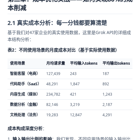
本削减
2.1 真实成本分析：每一分钱都要算清楚
基于我们对47家企业的真实使用数据，这里是Grok API的详细成
本结构分析：
表2：不同使用场景的月度成本对比（基于实际使用数据）
使用场景
月均请求量
平均输入tokens
平均输出tokens
官
智能客服（电商）
127,439
243
187
$8
代码助手（SaaS）
48,291
1,847
892
$1
内容生成（媒体）
234,782
421
1,243
$3
数据分析（金融）
82,146
3,219
2,187
$4
文档处理（法务）
19,283
12,847
4,291
$2
成本构成深度分析
：
输入输出比例的影响
：我们发现，不同应用场景的输入输出比