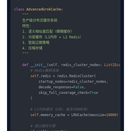
class
AdvancedGrokCache
:

"""

    生产级分布式缓存系统

    特性：

    1. 语义相似度匹配（模糊缓存）

    2. 分层缓存（L1内存 + L2 Redis）

    3. 智能过期策略

    4. 压缩存储

    """
def
__init__
(
self, redis_cluster_nodes: 
List
[
Dict
], e
# Redis集群连接
self
.redis = redis.RedisCluster(

            startup_nodes=redis_cluster_nodes,

            decode_responses=
False
,

            skip_full_coverage_check=
True
        )

# L1内存缓存（LRU，最多10000条）
self
.memory_cache = LRUCache(maxsize=
10000
)

# 语义缓存引擎