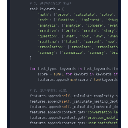
# 2. 任务类型标识（8维）
        task_keywords = {

'math'
: [
'prove'
, 
'calculate'
, 
'solve'
, 
'equa
'code'
: [
'function'
, 
'implement'
, 
'debug'
, 
'a
'analysis'
: [
'analyze'
, 
'compare'
, 
'evaluate'
'creative'
: [
'write'
, 
'create'
, 
'story'
, 
'des
'question'
: [
'what'
, 
'how'
, 
'why'
, 
'when'
, 
'
'realtime'
: [
'latest'
, 
'current'
, 
'now'
, 
'tod
'translation'
: [
'translate'
, 
'translation'
, 
'summary'
: [
'summarize'
, 
'summary'
, 
'brief'
, 
        }

for
 task_type, keywords 
in
 task_keywords.items():

            score = 
sum
(
1
for
 keyword 
in
 keywords 
if
 keyw
            features.append(
min
(score / 
len
(keywords), 
1.
# 3. 复杂度指标（6维）
        features.append(
self
._calculate_complexity_score(
        features.append(
self
._calculate_nesting_depth(prom
        features.append(
self
._calculate_technical_density
        features.append(context.get(
'conversation_length'
        features.append(context.get(
'previous_model_perfo
        features.append(context.get(
'user_satisfaction_sc