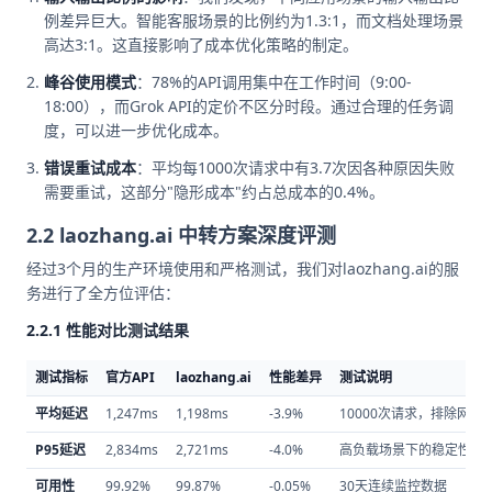
例差异巨大。智能客服场景的比例约为1.3:1，而文档处理场景
高达3:1。这直接影响了成本优化策略的制定。
峰谷使用模式
：78%的API调用集中在工作时间（9:00-
18:00），而Grok API的定价不区分时段。通过合理的任务调
度，可以进一步优化成本。
错误重试成本
：平均每1000次请求中有3.7次因各种原因失败
需要重试，这部分"隐形成本"约占总成本的0.4%。
2.2 laozhang.ai 中转方案深度评测
经过3个月的生产环境使用和严格测试，我们对laozhang.ai的服
务进行了全方位评估：
2.2.1 性能对比测试结果
测试指标
官方API
laozhang.ai
性能差异
测试说明
平均延迟
1,247ms
1,198ms
-3.9%
10000次请求，排除网络
P95延迟
2,834ms
2,721ms
-4.0%
高负载场景下的稳定性测
可用性
99.92%
99.87%
-0.05%
30天连续监控数据