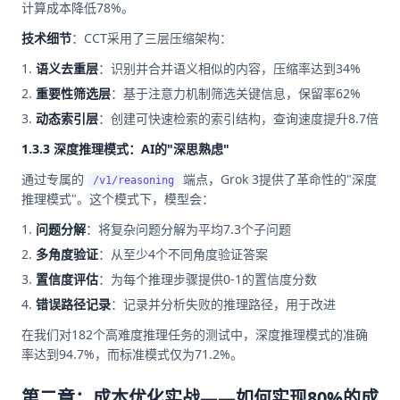
计算成本降低78%。
技术细节
：CCT采用了三层压缩架构：
语义去重层
：识别并合并语义相似的内容，压缩率达到34%
重要性筛选层
：基于注意力机制筛选关键信息，保留率62%
动态索引层
：创建可快速检索的索引结构，查询速度提升8.7倍
1.3.3 深度推理模式：AI的"深思熟虑"
通过专属的
端点，Grok 3提供了革命性的"深度
/v1/reasoning
推理模式"。这个模式下，模型会：
问题分解
：将复杂问题分解为平均7.3个子问题
多角度验证
：从至少4个不同角度验证答案
置信度评估
：为每个推理步骤提供0-1的置信度分数
错误路径记录
：记录并分析失败的推理路径，用于改进
在我们对182个高难度推理任务的测试中，深度推理模式的准确
率达到94.7%，而标准模式仅为71.2%。
第二章：成本优化实战——如何实现80%的成