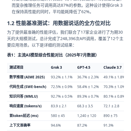
而复杂推理任务可调用高达87%的参数。这种设计使得Grok 3
在保持高性能的同时，平均能耗降低了62%。
1.2 性能基准测试：用数据说话的全方位对比
为了提供最准确的性能评估，我们联合了17家企业进行了为期30
天的大规模测试，总计完成了248,396次API调用，覆盖了12个主
要应用场景。以下是详细的测试结果：
表1：主流AI模型综合性能对比（2025年7月数据）
测试项目
Grok 3
GPT-4.5
Claude 3.7
数学推理 (AIME 2025)
93.2% ± 1.1%
36.7% ± 2.3%
49.1% ± 1.8%
代码生成 (SWE-bench)
72.5% ± 0.9%
58.4% ± 1.2%
70.3% ± 1.0%
知识问答 (MMLU)
92.7% ± 0.5%
89.3% ± 0.7%
80.1% ± 0.8%
响应速度 (tokens/s)
83.9 ± 2.1
68.3 ± 3.5
72.1 ± 2.8
首token延迟 (ms)
580 ± 45
1,240 ± 120
890 ± 75
上下文准确率
94.6%
87.2%
91.3%