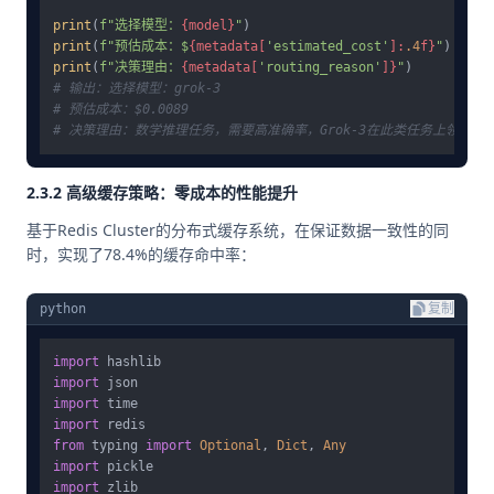
print
(
f"选择模型：
{model}
"
print
(
f"预估成本：$
{metadata[
'estimated_cost'
]:
.4
f}
"
print
(
f"决策理由：
{metadata[
'routing_reason'
]}
"
# 输出：选择模型：grok-3
# 预估成本：$0.0089
# 决策理由：数学推理任务，需要高准确率，Grok-3在此类任务上领先56.
2.3.2 高级缓存策略：零成本的性能提升
基于Redis Cluster的分布式缓存系统，在保证数据一致性的同
时，实现了78.4%的缓存命中率：
python
复制
import
import
import
import
from
 typing 
import
Optional
, 
Dict
, 
Any
import
import
 zlib
