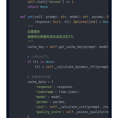
self
.stats[
'misses'
] += 
1
return
None
def
set
(
self, prompt: 
str
, model: 
str
, params: 
Dict
, 

            response: 
Dict
, ttl: 
Optional
[
int
] = 
None
):

"""

        设置缓存

        根据响应质量和成本动态决定TTL

        """
        cache_key = 
self
.get_cache_key(prompt, model, para
# 计算动态TTL
if
 ttl 
is
None
:

            ttl = 
self
._calculate_dynamic_ttl(prompt, resp
# 准备缓存数据
        cache_data = {

'response'
: response,

'timestamp'
: time.time(),

'model'
: model,

'params'
: params,

'cost'
: 
self
._calculate_cost(prompt, response
'quality_score'
: 
self
._assess_quality(response
        }
