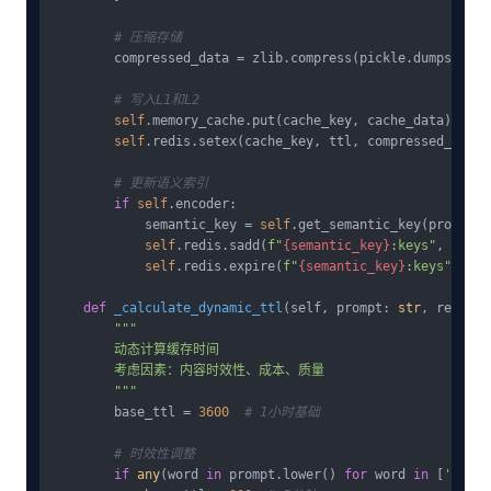
# 压缩存储
        compressed_data = zlib.compress(pickle.dumps(cach
# 写入L1和L2
self
.memory_cache.put(cache_key, cache_data)

self
.redis.setex(cache_key, ttl, compressed_data)

# 更新语义索引
if
self
.encoder:

            semantic_key = 
self
.get_semantic_key(prompt)

self
.redis.sadd(
f"
{semantic_key}
:keys"
, cache
self
.redis.expire(
f"
{semantic_key}
:keys"
, ttl)
def
_calculate_dynamic_ttl
(
self, prompt: 
str
, respons
"""

        动态计算缓存时间

        考虑因素：内容时效性、成本、质量

        """
        base_ttl = 
3600
# 1小时基础
# 时效性调整
if
any
(word 
in
 prompt.lower() 
for
 word 
in
 [
'lates