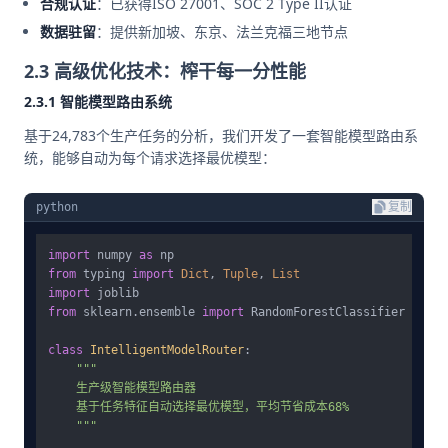
合规认证
：已获得ISO 27001、SOC 2 Type II认证
数据驻留
：提供新加坡、东京、法兰克福三地节点
2.3 高级优化技术：榨干每一分性能
2.3.1 智能模型路由系统
基于24,783个生产任务的分析，我们开发了一套智能模型路由系
统，能够自动为每个请求选择最优模型：
python
复制
import
 numpy 
as
from
 typing 
import
Dict
, 
Tuple
, 
List
import
from
 sklearn.ensemble 
import
 RandomForestClassifier

class
IntelligentModelRouter
:

"""

    生产级智能模型路由器

    基于任务特征自动选择最优模型，平均节省成本68%

    """