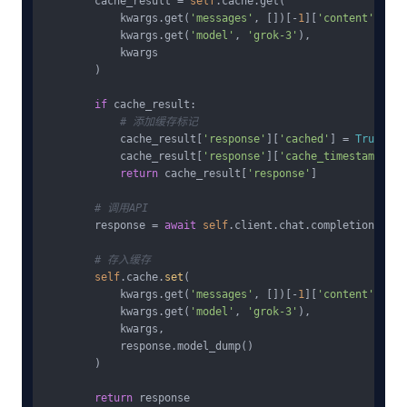
        cache_result = 
self
.cache.get(

            kwargs.get(
'messages'
, [])[-
1
][
'content'
],

            kwargs.get(
'model'
, 
'grok-3'
),

            kwargs

        )

if
 cache_result:

# 添加缓存标记
            cache_result[
'response'
][
'cached'
] = 
True
            cache_result[
'response'
][
'cache_timestamp'
] =
return
 cache_result[
'response'
]

# 调用API
        response = 
await
self
.client.chat.completions.cre
# 存入缓存
self
.cache.
set
(

            kwargs.get(
'messages'
, [])[-
1
][
'content'
],

            kwargs.get(
'model'
, 
'grok-3'
),

            kwargs,

            response.model_dump()

        )

return