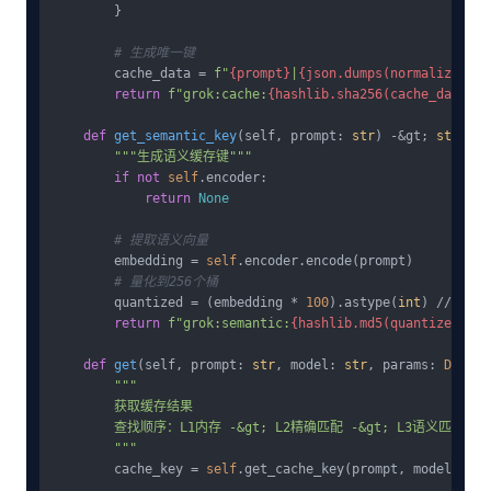
        }

# 生成唯一键
        cache_data = 
f"
{prompt}
|
{json.dumps(normalized_pa
return
f"grok:cache:
{hashlib.sha256(cache_data.en
def
get_semantic_key
(
self, prompt: 
str
) -&gt; 
str
:

"""生成语义缓存键"""
if
not
self
.encoder:

return
None
# 提取语义向量
        embedding = 
self
.encoder.encode(prompt)

# 量化到256个桶
        quantized = (embedding * 
100
).astype(
int
) // 
10
return
f"grok:semantic:
{hashlib.md5(quantized.tob
def
get
(
self, prompt: 
str
, model: 
str
, params: 
Dict
) 
"""

        获取缓存结果

        查找顺序：L1内存 -&gt; L2精确匹配 -&gt; L3语义匹配

        """
        cache_key = 
self
.get_cache_key(prompt, model, para