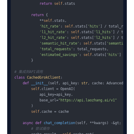
return
self
.stats

return
 {

            **
self
.stats,

'hit_rate'
: 
self
.stats[
'hits'
] / total_reques
'l1_hit_rate'
: 
self
.stats[
'l1_hits'
] / total_
'l2_hit_rate'
: 
self
.stats[
'l2_hits'
] / total_
'semantic_hit_rate'
: 
self
.stats[
'semantic_hit
'total_requests'
: total_requests,

'estimated_savings'
: 
self
.stats[
'hits'
] * 
0.0
        }

# 集成到API调用
class
CachedGrokClient
:

def
__init__
(
self, api_key: 
str
, cache: AdvancedGrokC
self
.client = OpenAI(

            api_key=api_key,

            base_url=
"https://api.laozhang.ai/v1"
        )

self
.cache = cache

async
def
chat_completion
(
self, **kwargs
) -&gt; 
Dict
:

# 尝试缓存