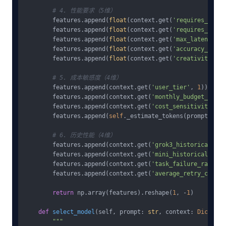
# 4. 性能要求（5维）
        features.append(
float
(context.get(
'requires_realt
        features.append(
float
(context.get(
'requires_citat
        features.append(
float
(context.get(
'max_latency_ms
        features.append(
float
(context.get(
'accuracy_requi
        features.append(
float
(context.get(
'creativity_lev
# 5. 成本敏感度（4维）
        features.append(context.get(
'user_tier'
, 
1
))  
# 1
        features.append(context.get(
'monthly_budget_remai
        features.append(context.get(
'cost_sensitivity'
, 
0
        features.append(
self
._estimate_tokens(prompt) / 
1
# 6. 历史性能（4维）
        features.append(context.get(
'grok3_historical_suc
        features.append(context.get(
'mini_historical_succ
        features.append(context.get(
'task_failure_rate'
, 
        features.append(context.get(
'average_retry_count'
return
 np.array(features).reshape(
1
, -
1
)

def
select_model
(
self, prompt: 
str
, context: 
Dict
 = 
N
"""
