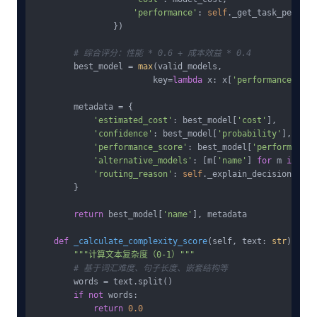
'performance'
: 
self
._get_task_perform
                })

# 综合评分：性能 * 0.6 + 成本效益 * 0.4
        best_model = 
max
(valid_models, 

                        key=
lambda
 x: x[
'performance'
] * 
        metadata = {

'estimated_cost'
: best_model[
'cost'
],

'confidence'
: best_model[
'probability'
],

'performance_score'
: best_model[
'performance'
'alternative_models'
: [m[
'name'
] 
for
 m 
in
 val
'routing_reason'
: 
self
._explain_decision(best
        }

return
 best_model[
'name'
], metadata

def
_calculate_complexity_score
(
self, text: 
str
) -&gt
"""计算文本复杂度（0-1）"""
# 基于词汇难度、句子长度、嵌套结构等
        words = text.split()

if
not
 words:

return
0.0