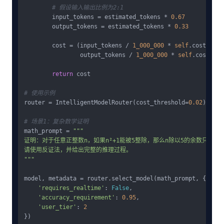
# 假设输入输出比例为2:1
        input_tokens = estimated_tokens * 
0.67
        output_tokens = estimated_tokens * 
0.33
        cost = (input_tokens / 
1_000_000
 * 
self
.cost_matr
                output_tokens / 
1_000_000
 * 
self
.cost_mat
return
 cost

# 使用示例
router = IntelligentModelRouter(cost_threshold=
0.02
)

# 场景1：复杂数学证明
math_prompt = 
"""

证明：对于任意正整数n，如果n²+1能被5整除，那么n除以5的余数只能是2或
请使用反证法，并给出完整的推理过程。

"""
model, metadata = router.select_model(math_prompt, {

'requires_realtime'
: 
False
,

'accuracy_requirement'
: 
0.95
,

'user_tier'
: 
2
})
