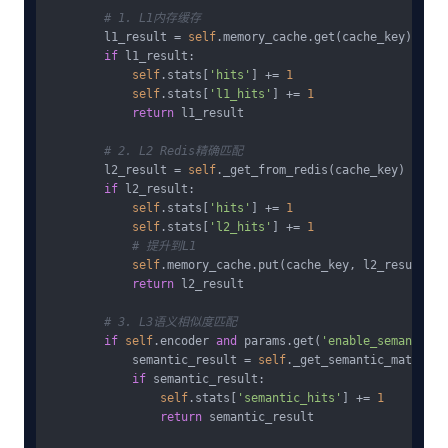
# 1. L1内存缓存
        l1_result = 
self
.memory_cache.get(cache_key)

if
 l1_result:

self
.stats[
'hits'
] += 
1
self
.stats[
'l1_hits'
] += 
1
return
 l1_result

# 2. L2 Redis精确匹配
        l2_result = 
self
._get_from_redis(cache_key)

if
 l2_result:

self
.stats[
'hits'
] += 
1
self
.stats[
'l2_hits'
] += 
1
# 提升到L1
self
.memory_cache.put(cache_key, l2_result)

return
 l2_result

# 3. L3语义相似度匹配
if
self
.encoder 
and
 params.get(
'enable_semantic_c
            semantic_result = 
self
._get_semantic_match(pr
if
 semantic_result:

self
.stats[
'semantic_hits'
] += 
1
return
 semantic_result
