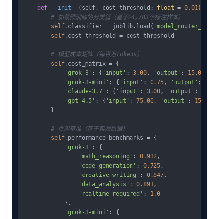
def
__init__
(
self, cost_threshold: 
float
 = 
0.01
):

# 加载预训练的分类器（基于24,783个标注样本）
self
.classifier = joblib.load(
'model_router_v3.pk
self
.cost_threshold = cost_threshold

# 模型成本矩阵（每百万tokens）
self
.cost_matrix = {

'grok-3'
: {
'input'
: 
3.00
, 
'output'
: 
15.00
},

'grok-3-mini'
: {
'input'
: 
0.75
, 
'output'
: 
3.75
'claude-3.7'
: {
'input'
: 
3.00
, 
'output'
: 
15.00
'gpt-4.5'
: {
'input'
: 
75.00
, 
'output'
: 
150.00
}

        }

# 性能基准（基于实测数据）
self
.performance_benchmarks = {

'grok-3'
: {

'math_reasoning'
: 
0.932
,

'code_generation'
: 
0.725
,

'creative_writing'
: 
0.847
,

'data_analysis'
: 
0.891
,

'realtime_required'
: 
1.0
            },

'grok-3-mini'
: {
