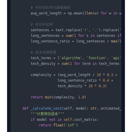
# 平均词长作为基础指标
        avg_word_length = np.mean([
len
(w) 
for
 w 
in
 words])
# 长句子比例
        sentences = text.replace(
'!'
, 
'.'
).replace(
'?'
, 
'
        long_sentences = 
sum
(
1
for
 s 
in
 sentences 
if
len
(
        long_sentence_ratio = long_sentences / 
max
(
len
(se
# 技术术语密度
        tech_terms = [
'algorithm'
, 
'function'
, 
'api'
, 
'da
        tech_density = 
sum
(
1
for
 term 
in
 tech_terms 
if
 te
        complexity = (avg_word_length / 
10
 * 
0.3
 + 

                     long_sentence_ratio * 
0.4
 + 

                     tech_density * 
10
 * 
0.3
)

return
min
(complexity, 
1.0
)

def
_calculate_cost
(
self, model: 
str
, estimated_token
"""计算预估成本"""
if
 model 
not
in
self
.cost_matrix:

return
float
(
'inf'
)
