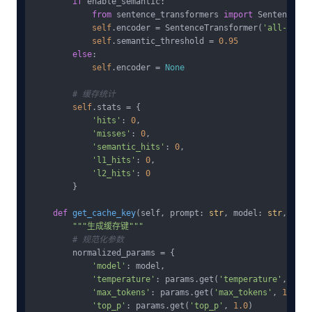
if
 enable_semantic:

from
 sentence_transformers 
import
 SentenceTra
self
.encoder = SentenceTransformer(
'all-MiniL
self
.semantic_threshold = 
0.95
else
:

self
.encoder = 
None
# 缓存统计
self
.stats = {

'hits'
: 
0
,

'misses'
: 
0
,

'semantic_hits'
: 
0
,

'l1_hits'
: 
0
,

'l2_hits'
: 
0
        }

def
get_cache_key
(
self, prompt: 
str
, model: 
str
, para
"""生成缓存键"""
# 规范化参数
        normalized_params = {

'model'
: model,

'temperature'
: params.get(
'temperature'
, 
0.7
)
'max_tokens'
: params.get(
'max_tokens'
, 
1000
),

'top_p'
: params.get(
'top_p'
, 
1.0
)
