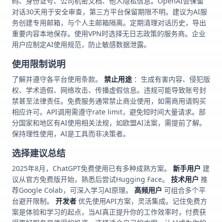
码、身份证号、公司机密文档、他人隐私信息。OpenAI会保留
对话30天用于安全审查，第三方平台保留期限不明。建议为AI服
务创建专用邮箱，与个人主邮箱隔离。定期清理对话历史，导出
重要内容本地保存。使用VPN时选择无日志政策的服务商。企业
用户应制定AI使用规范，防止敏感数据泄露。
使用限制说明
了解并遵守各平台使用条款。
禁止用途
：生成有害内容、侵犯版
权、学术造假、网络攻击、传播虚假信息。违规可能导致账号封
禁甚至法律责任。免费服务通常禁止商业使用，如需商用请购买
相应许可。API调用需遵守rate limit，避免短时间大量请求。部
分国家和地区有AI使用相关法规，如欧盟AI法案，需提前了解。
保持理性使用，AI是工具而非决策者。
选择建议总结
2025年8月，ChatGPT免费使用已有多种成熟方案。
新手用户
建
议从官方免费版开始，熟悉后尝试Hugging Face。
技术用户
推
荐Google Colab，可深入学习AI原理。
高频用户
可组合多个平
台避开限制。
开发者
优先使用API方案，灵活集成。记住免费方
案是体验和学习的起点，当AI真正提升你的工作效率时，付费获