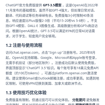
ChatGPT官方免费版提供
GPT-3.5模型
，这是OpenAI在2022年
11月发布的基础模型。虽然不如GPT-4强大，但处理日常对话、
翻译、代码调试等任务绰绰有余。免费版每3小时限制40条消
息，响应速度比Plus版慢2-3倍（平均15-20秒vs 5-8秒）。不支
持GPT-4模型、DALL·E 3图像生成、高级数据分析和GPTs商店访
问。根据OpenAI统计，GPT-3.5可以满足85%的日常AI对话需
求，对于学生、轻度用户完全够用。
1.2 注册与使用流程
访问chat.openai.com，点击"Sign up"注册账号。2025年8月
起，OpenAI支持邮箱、Google、Microsoft和Apple账号登录，
无需手机验证（部分地区除外）。注册成功后默认使用免费版，
界面顶部显示"ChatGPT 3.5"标识。每个账号享有18美元免费API
额度（约100万tokens），可通过platform.openai.com激活使
用。建议使用Gmail或Outlook邮箱注册，成功率更高。如遇到地
区限制，可使用VPN切换到美国、加拿大或欧洲节点。
1.3 使用技巧优化体验
免费版虽有限制，但通过技巧可以优化体验。
分批提问
避免触发
消息限制，将长对话拆分成多个独立问题。使用
明确的提示词
提