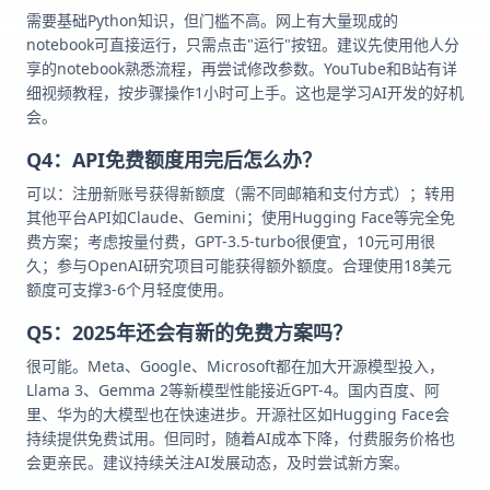
需要基础Python知识，但门槛不高。网上有大量现成的
notebook可直接运行，只需点击"运行"按钮。建议先使用他人分
享的notebook熟悉流程，再尝试修改参数。YouTube和B站有详
细视频教程，按步骤操作1小时可上手。这也是学习AI开发的好机
会。
Q4：API免费额度用完后怎么办？
可以：注册新账号获得新额度（需不同邮箱和支付方式）；转用
其他平台API如Claude、Gemini；使用Hugging Face等完全免
费方案；考虑按量付费，GPT-3.5-turbo很便宜，10元可用很
久；参与OpenAI研究项目可能获得额外额度。合理使用18美元
额度可支撑3-6个月轻度使用。
Q5：2025年还会有新的免费方案吗？
很可能。Meta、Google、Microsoft都在加大开源模型投入，
Llama 3、Gemma 2等新模型性能接近GPT-4。国内百度、阿
里、华为的大模型也在快速进步。开源社区如Hugging Face会
持续提供免费试用。但同时，随着AI成本下降，付费服务价格也
会更亲民。建议持续关注AI发展动态，及时尝试新方案。