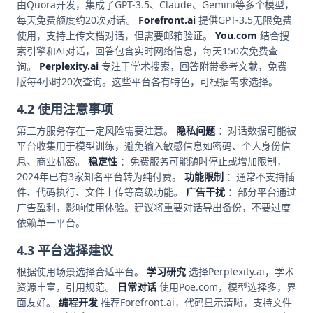
由Quora开发，集成了GPT-3.5、Claude、Gemini等多个模型，
每天免费额度约20次对话。
Forefront.ai
提供GPT-3.5无限免费
使用，支持上传文档对话，但需要邮箱验证。
You.com
结合搜
索引擎和AI对话，回答包含实时网络信息，每天150次免费查
询。
Perplexity.ai
专注于学术搜索，回答附带参考文献，免费
版每4小时20次查询。这些平台各有特色，可根据需求选择。
4.2 使用注意事项
第三方服务存在一定风险需要注意。
隐私问题
：对话数据可能被
平台收集用于模型训练，避免输入敏感信息如密码、个人身份信
息、商业机密。
稳定性
：免费服务可能随时停止或增加限制，
2024年已有3家知名平台转为纯付费。
功能限制
：通常不支持插
件、代码执行、文件上传等高级功能。
广告干扰
：部分平台通过
广告盈利，影响使用体验。建议将重要对话导出备份，不要过度
依赖单一平台。
4.3 平台选择建议
根据使用场景选择合适平台。
学习研究
选择Perplexity.ai，学术
资源丰富，引用规范。
日常对话
使用Poe.com，模型选择多，界
面友好。
编程开发
推荐Forefront.ai，代码显示清晰，支持文件