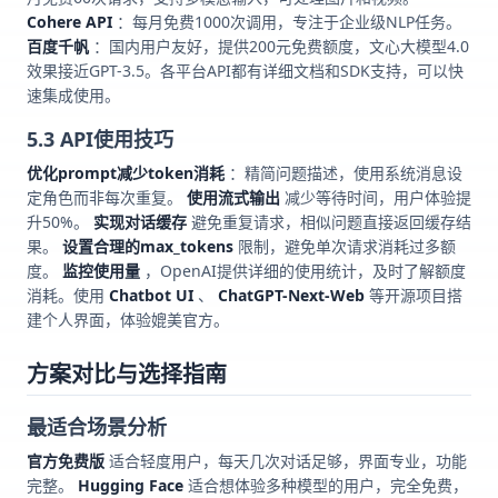
Cohere API
：每月免费1000次调用，专注于企业级NLP任务。
百度千帆
：国内用户友好，提供200元免费额度，文心大模型4.0
效果接近GPT-3.5。各平台API都有详细文档和SDK支持，可以快
速集成使用。
5.3 API使用技巧
优化prompt减少token消耗
：精简问题描述，使用系统消息设
定角色而非每次重复。
使用流式输出
减少等待时间，用户体验提
升50%。
实现对话缓存
避免重复请求，相似问题直接返回缓存结
果。
设置合理的max_tokens
限制，避免单次请求消耗过多额
度。
监控使用量
，OpenAI提供详细的使用统计，及时了解额度
消耗。使用
Chatbot UI
、
ChatGPT-Next-Web
等开源项目搭
建个人界面，体验媲美官方。
方案对比与选择指南
最适合场景分析
官方免费版
适合轻度用户，每天几次对话足够，界面专业，功能
完整。
Hugging Face
适合想体验多种模型的用户，完全免费，