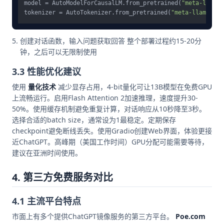
model = AutoModelForCausalLM.from_pretrained(
"meta-llama/
tokenizer = AutoTokenizer.from_pretrained(
"meta-llama/Lla
创建对话函数，输入问题获取回答 整个部署过程约15-20分
钟，之后可以无限制使用
3.3 性能优化建议
使用
量化技术
减少显存占用，4-bit量化可让13B模型在免费GPU
上流畅运行。启用Flash Attention 2加速推理，速度提升30-
50%。使用缓存机制避免重复计算，对话响应从10秒降至3秒。
选择合适的batch size，通常设为1最稳定。定期保存
checkpoint避免断线丢失。使用Gradio创建Web界面，体验更接
近ChatGPT。高峰期（美国工作时间）GPU分配可能需要等待，
建议在亚洲时间使用。
4. 第三方免费服务对比
4.1 主流平台特点
市面上有多个提供ChatGPT镜像服务的第三方平台。
Poe.com