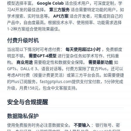
模型选择丰富。
Google Colab
适合技术用户，可深度定制，学
习AI开发的最佳选择。
第三方服务
适合需要特定功能的用户，如
学术搜索、实时信息等。
API方案
适合开发者，可集成到自己的
产品中，自由度最高。根据技术水平、使用频率、功能需求选择
1-2种方案组合使用效果最佳。
付费升级时机
当出现以下情况时可考虑付费：
每天使用超过2小时
，免费额度
明显不够。
需要GPT-4模型
进行复杂任务如学术写作、代码重
构。
商业用途
需要稳定性和数据安全保障。
需要最新功能
如
GPTs、DALL·E 3、语音对话等。付费方案除了官方Plus，还可以
考虑API付费（按量计费更灵活）或第三方平台会员。如需要便捷
的Plus订阅服务，fastgptplus.com提供支付宝付款，5分钟完成
升级，月费158元，包含中文客服支持。
安全与合规提醒
数据隐私保护
使用免费服务时务必注意数据安全。
不要输入
：银行账号、密