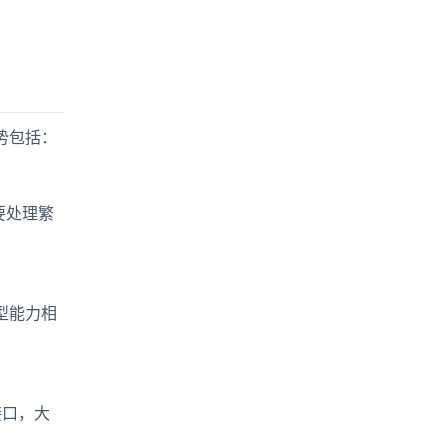
优势包括：
要处理繁
模型能力相
的接口，大