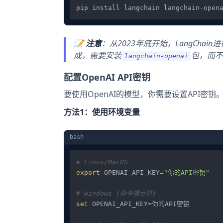
📝
注意
：从2023年底开始，LangCha
成，需要安装
包，而不
langchain-openai
配置OpenAI API密钥
要使用OpenAI的模型，你需要设置API密
方法1：使用环境变量
bash
# Linux/MacOS
export
 OPENAI_API_KEY=
"你的API密钥"
# Windows (命令提示符)
set
 OPENAI_API_KEY=你的API密钥
