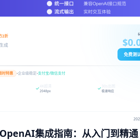
$
方2折
$0.
图像生成
免费测
·
·
限时特惠
企业级稳定
支付宝/微信支付
4K超清
30s出图
2048px
极速响应
20
in与OpenAI集成指南：从入门到精通