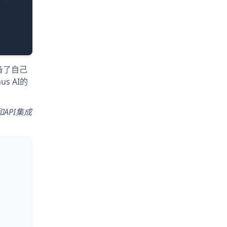
备了自己
 AI的
API集成