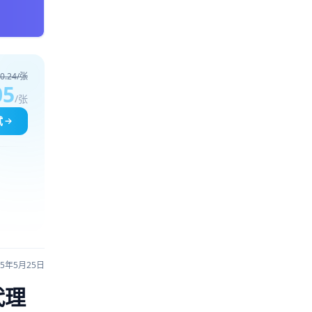
0.24/张
05
/张
试
25年5月25日
代理