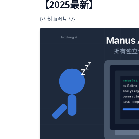
【2025最新】
{/* 封面图片 */}