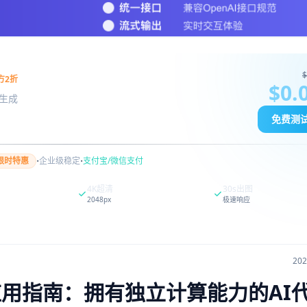
$
方2折
$0.
图像生成
免费测
·
·
限时特惠
企业级稳定
支付宝/微信支付
4K超清
30s出图
2048px
极速响应
20
与应用指南：拥有独立计算能力的AI