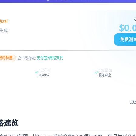
$
方2折
$0.
图像生成
免费测
·
·
限时特惠
企业级稳定
支付宝/微信支付
4K超清
30s出图
2048px
极速响应
20
价格速览