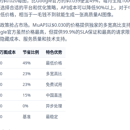
平台的$0.020每图，比Google官方的$0.039便宜49%，每月生成10
通过选择合适的平台和优化策略，API成本可以降低90%以上。对
的超低价格，相当于一毛钱不到就能生成一张高质量AI图像。
抢占市场。MuAPI以$0.030的价格提供独家的多宽高比支持，
ogle官方虽然价格最高，但提供99.9%的SLA保证和最高的请求
隐藏成本、服务质量和技术支持。
1万图成本
节省比例
特色优势
0
49%
最低价格
0
23%
多宽高比
0
23%
免费试用
0
15%
中国直连
0
0%
异步处理
0
基准
最稳定