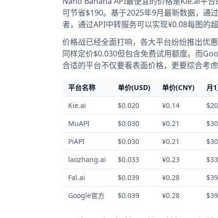
Nano Banana API最便宜的价格是Kie.ai
可节省$190。基于2025年9月最新数据，
者，通过API中转服务可以实现¥0.08每图
价格战已经全面打响，各大平台纷纷推出优惠政策
同样定价$0.030但包含免费试用额度。而Go
合适的平台不仅要看表面价格，更要综合考虑
平台名称
单价(USD)
单价(CNY)
月
Kie.ai
$0.020
¥0.14
$20
MuAPI
$0.030
¥0.21
$30
PiAPI
$0.030
¥0.21
$30
laozhang.ai
$0.033
¥0.23
$33
Fal.ai
$0.039
¥0.28
$39
Google官方
$0.039
¥0.28
$39