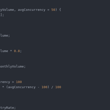
lyVolume, avgConcurrency = 
50
) {

];

lume;

olume * 
0.8
;

onthlyVolume;

rrency > 
100
e * (avgConcurrency - 
100
) / 
100
etryRate
;
