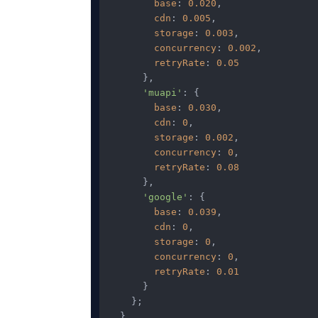
base
: 
0.020
,

cdn
: 
0.005
,

storage
: 
0.003
,

concurrency
: 
0.002
,

retryRate
: 
0.05
      },

'muapi'
: {

base
: 
0.030
,

cdn
: 
0
,

storage
: 
0.002
,

concurrency
: 
0
,

retryRate
: 
0.08
      },

'google'
: {

base
: 
0.039
,

cdn
: 
0
,

storage
: 
0
,

concurrency
: 
0
,

retryRate
: 
0.01
      }

    };

  }
