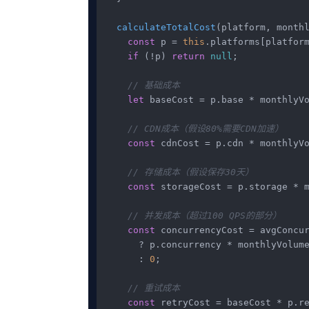
calculateTotalCost
(
platform, month
const
 p = 
this
.
platforms
[platform
if
 (!p) 
return
null
;

// 基础成本
let
 baseCost = p.
base
 * monthlyVo
// CDN成本（假设80%需要CDN加速）
const
 cdnCost = p.
cdn
 * monthlyV
// 存储成本（假设保存30天）
const
 storageCost = p.
storage
 * m
// 并发成本（超过100 QPS的部分）
const
 concurrencyCost = avgConcu
      ? p.
concurrency
 * monthlyVolum
      : 
0
;

// 重试成本
const
 retryCost = baseCost * p.
r