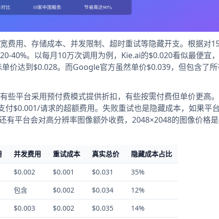
宽费用、存储成本、并发限制、超时重试等隐藏开支。根据对1
40%。以每月10万次调用为例，Kie.ai的$0.020看似最便宜
实际单价达到$0.028。而Google官方虽然单价$0.039，但包含了
有些平台采用预付费模式提供折扣，有些按需付费但单价更高。
支付$0.001/请求的超额费用。失败重试也是隐藏成本，如果平
还有平台会对高分辨率图像额外收费，2048×2048的图像价格
用
并发费用
重试成本
真实总价
隐藏成本占比
$0.002
$0.001
$0.031
35%
包含
$0.002
$0.034
12%
$0.003
$0.002
$0.035
14%