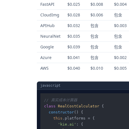
FastAPI
$0.025
$0.008
$0.004
CloudImg
$0.028
$0.006
包含
APIHub
$0.032
包含
$0.003
NeuralNet
$0.035
包含
包含
Google
$0.039
包含
包含
Azure
$0.041
包含
$0.002
AWS
$0.040
$0.010
$0.005
javascript
// 真实成本计算器
class
RealCostCalculator
 {

constructor
(
) {

this
.
platforms
 = {

'kie.ai'
: {
