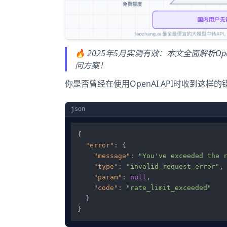
🔥 2025年5月实测有效：本文全面解析O
问方案！
你是否曾经在使用OpenAI API时收到这样
json
{
"error"
:
{
"message"
:
"You've exceeded the 
"type"
:
"invalid_request_error"
,
"param"
:
null
,
"code"
:
"rate_limit_exceeded"
}
}