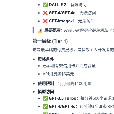
✅
DALL-E 2
：有限访问
❌
GPT-4/GPT-4o
：无法访问
❌
GPT-image-1
：无法访问
⚠️
重要提示
：Free Tier的用户即使
第一层级 (Tier 1)
这是最基础的付费层级，是多数个人开发者的
资格条件
：
已添加有效信用卡并完成验证
API消费满$5美元
使用限制
：每月最高$100用量
模型访问
：
✅
GPT-3.5 Turbo
：每分钟500个请求(R
✅
GPT-4/GPT-4o
：每分钟3个请求(RPM