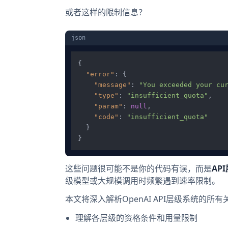
或者这样的限制信息？
json
{
"error"
:
{
"message"
:
"You exceeded your cu
"type"
:
"insufficient_quota"
,
"param"
:
null
,
"code"
:
"insufficient_quota"
}
}
这些问题很可能不是你的代码有误，而是
AP
级模型或大规模调用时频繁遇到速率限制。
本文将深入解析OpenAI API层级系统的所
理解各层级的资格条件和用量限制