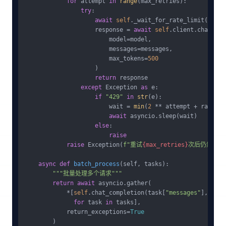
for
 attempt 
in
range
(max_retries):

try
:

await
self
._wait_for_rate_limit()

                    response = 
await
self
.client.chat.com
                        model=model,

                        messages=messages,

                        max_tokens=
500
                    )

return
 response

except
 Exception 
as
 e:

if
"429"
in
str
(e):

                        wait = 
min
(
2
 ** attempt + random.
await
 asyncio.sleep(wait)

else
:

raise
raise
 Exception(
f"重试
{max_retries}
次后仍然失败
async
def
batch_process
(
self, tasks
):

"""批量处理多个请求"""
return
await
 asyncio.gather(

            *[
self
.chat_completion(task[
"messages"
], task
for
 task 
in
 tasks],

            return_exceptions=
True