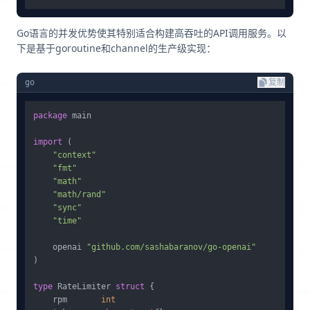
Go语言的并发优势使其特别适合构建高吞吐的API调用服务。以
下是基于goroutine和channel的生产级实现：
go
复制
package
 main

import
 (

"context"
"fmt"
"math"
"math/rand"
"sync"
"time"
    openai 
"github.com/sashabaranov/go-openai"
)

type
 RateLimiter 
struct
 {

    rpm       
int