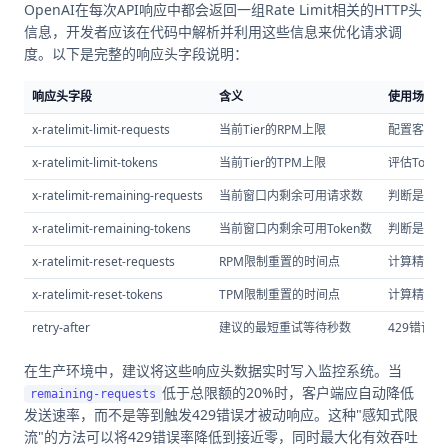
OpenAI在每次API响应中都会返回一组Rate Limit相关的HTTP头
信息，开发者应该在代码中解析并利用这些信息来优化请求调
度。以下是完整的响应头字段说明：
响应头字段
含义
使用场景
x-ratelimit-limit-requests
当前Tier的RPM上限
配置客户端
x-ratelimit-limit-tokens
当前Tier的TPM上限
评估Toke
x-ratelimit-remaining-requests
当前窗口内剩余可用请求数
判断是否需
x-ratelimit-remaining-tokens
当前窗口内剩余可用Token数
判断是否需
x-ratelimit-reset-requests
RPM限制重置的时间点
计算精确等
x-ratelimit-reset-tokens
TPM限制重置的时间点
计算精确等
retry-after
建议的最短重试等待秒数
429错误
在生产环境中，建议将这些响应头数据实时写入监控系统。当
低于总限额的20%时，客户端应自动降低
remaining-requests
发送速率，而不是等到触发429错误才被动响应。这种"感知式限
流"的方法可以将429错误率降低到接近零，同时最大化有效吞吐