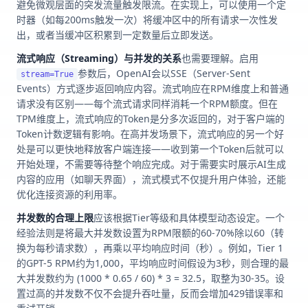
避免微观层面的突发流量触发限流。在实现上，可以使用一个定
时器（如每200ms触发一次）将缓冲区中的所有请求一次性发
出，或者当缓冲区积累到一定数量后立即发送。
流式响应（Streaming）与并发的关系
也需要理解。启用
参数后，OpenAI会以SSE（Server-Sent
stream=True
Events）方式逐步返回响应内容。流式响应在RPM维度上和普通
请求没有区别——每个流式请求同样消耗一个RPM额度。但在
TPM维度上，流式响应的Token是分多次返回的，对于客户端的
Token计数逻辑有影响。在高并发场景下，流式响应的另一个好
处是可以更快地释放客户端连接——收到第一个Token后就可以
开始处理，不需要等待整个响应完成。对于需要实时展示AI生成
内容的应用（如聊天界面），流式模式不仅提升用户体验，还能
优化连接资源的利用率。
并发数的合理上限
应该根据Tier等级和具体模型动态设定。一个
经验法则是将最大并发数设置为RPM限额的60-70%除以60（转
换为每秒请求数），再乘以平均响应时间（秒）。例如，Tier 1
的GPT-5 RPM约为1,000，平均响应时间假设为3秒，则合理的最
大并发数约为 (1000 * 0.65 / 60) * 3 = 32.5，取整为30-35。设
置过高的并发数不仅不会提升吞吐量，反而会增加429错误率和