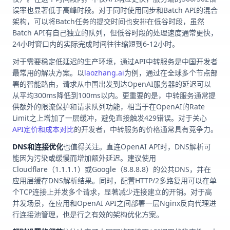
误率也显著低于高峰时段。对于同时使用同步和Batch API的混合
架构，可以将Batch任务的提交时间也安排在低谷时段，虽然
Batch API有自己独立的队列，但低谷时段的处理速度通常更快，
24小时窗口内的实际完成时间往往缩短到6-12小时。
对于需要稳定低延迟的生产环境，通过API中转服务是中国开发者
最常用的解决方案。以
laozhang.ai
为例，通过在全球多个节点部
署的智能路由，请求从中国出发到达OpenAI服务器的延迟可以
从平均300ms降低到100ms以内。更重要的是，中转服务通常提
供额外的限流保护和请求队列功能，相当于在OpenAI的Rate
Limit之上增加了一层缓冲，避免直接触发429错误。对于关心
API定价和成本对比
的开发者，中转服务的价格通常具有竞争力。
DNS和连接优化
也值得关注。直连OpenAI API时，DNS解析可
能因为污染或缓慢而增加额外延迟。建议使用
Cloudflare（1.1.1.1）或Google（8.8.8.8）的公共DNS，并在
应用层缓存DNS解析结果。同时，配置HTTP/2多路复用可以在单
个TCP连接上并发多个请求，显著减少连接建立的开销。对于高
并发场景，在应用和OpenAI API之间部署一层Nginx反向代理进
行连接池管理，也是行之有效的架构优化方案。