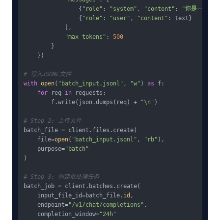
                {
"role"
: 
"system"
, 
"content"
: 
"你是一个专
                {
"role"
: 
"user"
, 
"content"
: text}

            ],

"max_tokens"
: 
500
        }

    })

# 写入JSONL文件
with
open
(
"batch_input.jsonl"
, 
"w"
) 
as
 f:

for
 req 
in
 requests:

        f.write(json.dumps(req) + 
"\n"
)

# Step 2: 上传文件
batch_file = client.files.create(

    file=
open
(
"batch_input.jsonl"
, 
"rb"
),

    purpose=
"batch"
)

# Step 3: 创建批处理任务
batch_job = client.batches.create(

    input_file_id=batch_file.
id
,

    endpoint=
"/v1/chat/completions"
,

    completion_window=
"24h"