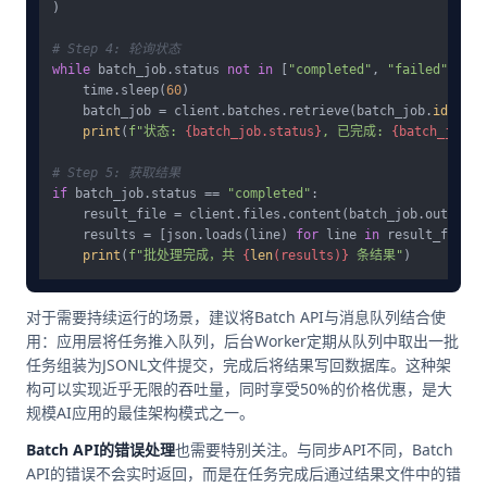
)

# Step 4: 轮询状态
while
 batch_job.status 
not
in
 [
"completed"
, 
"failed"
, 
"ex
    time.sleep(
60
)

    batch_job = client.batches.retrieve(batch_job.
id
)

print
(
f"状态: 
{batch_job.status}
, 已完成: 
{batch_job.r
# Step 5: 获取结果
if
 batch_job.status == 
"completed"
:

    result_file = client.files.content(batch_job.output_fi
    results = [json.loads(line) 
for
 line 
in
 result_file.t
print
(
f"批处理完成，共 
{
len
(results)}
 条结果"
对于需要持续运行的场景，建议将Batch API与消息队列结合使
用：应用层将任务推入队列，后台Worker定期从队列中取出一批
任务组装为JSONL文件提交，完成后将结果写回数据库。这种架
构可以实现近乎无限的吞吐量，同时享受50%的价格优惠，是大
规模AI应用的最佳架构模式之一。
Batch API的错误处理
也需要特别关注。与同步API不同，Batch
API的错误不会实时返回，而是在任务完成后通过结果文件中的错