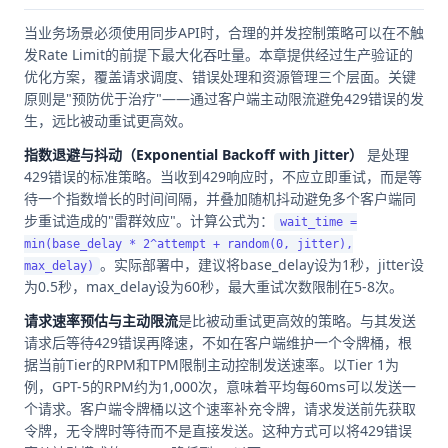
当业务场景必须使用同步API时，合理的并发控制策略可以在不触
发Rate Limit的前提下最大化吞吐量。本章提供经过生产验证的
优化方案，覆盖请求调度、错误处理和资源管理三个层面。关键
原则是"预防优于治疗"——通过客户端主动限流避免429错误的发
生，远比被动重试更高效。
指数退避与抖动（Exponential Backoff with Jitter）
是处理
429错误的标准策略。当收到429响应时，不应立即重试，而是等
待一个指数增长的时间间隔，并叠加随机抖动避免多个客户端同
步重试造成的"雷群效应"。计算公式为：
wait_time =
min(base_delay * 2^attempt + random(0, jitter),
。实际部署中，建议将base_delay设为1秒，jitter设
max_delay)
为0.5秒，max_delay设为60秒，最大重试次数限制在5-8次。
请求速率预估与主动限流
是比被动重试更高效的策略。与其发送
请求后等待429错误再降速，不如在客户端维护一个令牌桶，根
据当前Tier的RPM和TPM限制主动控制发送速率。以Tier 1为
例，GPT-5的RPM约为1,000次，意味着平均每60ms可以发送一
个请求。客户端令牌桶以这个速率补充令牌，请求发送前先获取
令牌，无令牌时等待而不是直接发送。这种方式可以将429错误