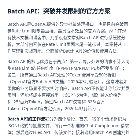
Batch API：突破并发限制的官方方案
Batch API是OpenAI提供的异步批量处理接口，也是目前突破同
步Rate Limit限制最直接、最具成本效益的官方方案。然而在现
有技术文档和博客中，几乎没有文章对Batch API进行系统性分
析，大部分内容仅在Rate Limit页面末尾一笔带过。本章将从工
作原理到实战落地，全面解析Batch API的价值和使用方法。
Batch API的核心优势在于两点：第一，异步处理的请求不计入同
步Rate Limit的任何维度（RPM/TPM/RPD/TPD均不受影响）；
第二，所有通过Batch API处理的Token费用享受50%折扣
（OpenAI官方Batch API文档，2026年3月验证）。这意味着如
果你的业务场景不要求实时响应，Batch API不仅能让你绕过并发
限制，还能将成本直接减半。以GPT-5为例，标准输入价格为
$1.25/百万Token，通过Batch API仅需$0.625/百万
Token（OpenAI官方定价页，2026年3月验证）。
Batch API的工作流程
分为四个阶段：首先，将多个请求组织为
JSONL格式的批量文件，每行一个标准的Chat Completions请求
体；然后通过Files API上传该文件；接着调用Batch API创建批处