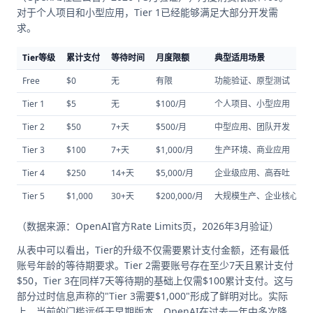
对于个人项目和小型应用，Tier 1已经能够满足大部分开发需
求。
Tier等级
累计支付
等待时间
月度限额
典型适用场景
Free
$0
无
有限
功能验证、原型测试
Tier 1
$5
无
$100/月
个人项目、小型应用
Tier 2
$50
7+天
$500/月
中型应用、团队开发
Tier 3
$100
7+天
$1,000/月
生产环境、商业应用
Tier 4
$250
14+天
$5,000/月
企业级应用、高吞吐
Tier 5
$1,000
30+天
$200,000/月
大规模生产、企业核心
（数据来源：OpenAI官方Rate Limits页，2026年3月验证）
从表中可以看出，Tier的升级不仅需要累计支付金额，还有最低
账号年龄的等待期要求。Tier 2需要账号存在至少7天且累计支付
$50，Tier 3在同样7天等待期的基础上仅需$100累计支付。这与
部分过时信息声称的"Tier 3需要$1,000"形成了鲜明对比。实际
上，当前的门槛远低于早期版本，OpenAI在过去一年中多次降