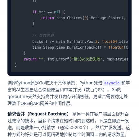
        })

if
 err == 
nil
 {

return
 resp.Choices[
0
].Message.Content, 
nil
        }

// 指数退避
        backoff := math.Min(math.Pow(
2
, 
float64
(attempt))
        time.Sleep(time.Duration(backoff * 
float64
(time.S
    }

return
""
, fmt.Errorf(
"重试%d次后失败"
, maxRetries)

选择Python还是Go取决于具体场景：Python凭借
和丰
asyncio
富的AI生态更适合快速原型和中等并发（数百QPS），Go的
goroutine天然支持高并发且内存开销极低，更适合需要稳定处
理数千QPS的API网关和中间件层。
请求合并（Request Batching）
是另一种在客户端层面提升吞
吐效率的技术。当多个请求在短时间内到达时，不是立即逐一发
送，而是收集一小批请求（通常50-200个），然后并发发送。这
种方式的好处是可以更精确地控制每个时间窗口内的请求数量，