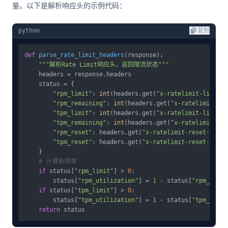
量。以下是解析响应头的示例代码：
python
复制
def
parse_rate_limit_headers
(
response
):

"""解析Rate Limit响应头，返回限流状态"""
    headers = response.headers

    status = {

"rpm_limit"
: 
int
(headers.get(
"x-ratelimit-limit-r
"rpm_remaining"
: 
int
(headers.get(
"x-ratelimit-rem
"tpm_limit"
: 
int
(headers.get(
"x-ratelimit-limit-t
"tpm_remaining"
: 
int
(headers.get(
"x-ratelimit-rem
"rpm_reset"
: headers.get(
"x-ratelimit-reset-reque
"tpm_reset"
: headers.get(
"x-ratelimit-reset-token
    }

# 计算利用率
if
 status[
"rpm_limit"
] > 
0
:

        status[
"rpm_utilization"
] = 
1
 - status[
"rpm_remai
if
 status[
"tpm_limit"
] > 
0
:

        status[
"tpm_utilization"
] = 
1
 - status[
"tpm_remai
return