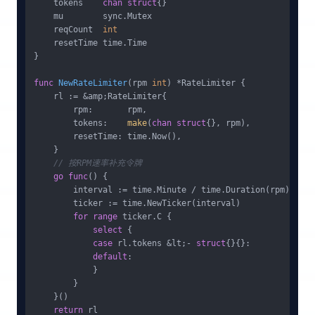
    tokens    
chan
struct
{}

    mu        sync.Mutex

    reqCount  
int
    resetTime time.Time

}

func
NewRateLimiter
(rpm 
int
)
 *RateLimiter {

    rl := &amp;RateLimiter{

        rpm:       rpm,

        tokens:    
make
(
chan
struct
{}, rpm),

        resetTime: time.Now(),

    }

// 按RPM速率补充令牌
go
func
()
 {

        interval := time.Minute / time.Duration(rpm)

        ticker := time.NewTicker(interval)

for
range
 ticker.C {

select
 {

case
 rl.tokens &lt;- 
struct
{}{}:

default
:

            }

        }

    }()

return
 rl
