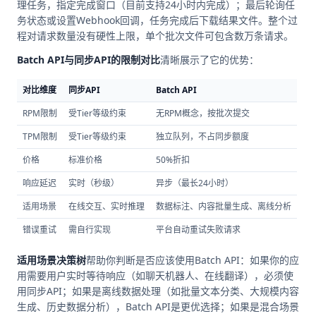
理任务，指定完成窗口（目前支持24小时内完成）；最后轮询任
务状态或设置Webhook回调，任务完成后下载结果文件。整个过
程对请求数量没有硬性上限，单个批次文件可包含数万条请求。
Batch API与同步API的限制对比
清晰展示了它的优势：
对比维度
同步API
Batch API
RPM限制
受Tier等级约束
无RPM概念，按批次提交
TPM限制
受Tier等级约束
独立队列，不占同步额度
价格
标准价格
50%折扣
响应延迟
实时（秒级）
异步（最长24小时）
适用场景
在线交互、实时推理
数据标注、内容批量生成、离线分析
错误重试
需自行实现
平台自动重试失败请求
适用场景决策树
帮助你判断是否应该使用Batch API：如果你的应
用需要用户实时等待响应（如聊天机器人、在线翻译），必须使
用同步API；如果是离线数据处理（如批量文本分类、大规模内容
生成、历史数据分析），Batch API是更优选择；如果是混合场景