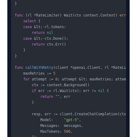
}

func
(rl *RateLimiter)
 Wait(ctx context.Context) 
error
 {

select
 {

case
 &lt;-rl.tokens:

return
nil
case
 &lt;-ctx.Done():

return
 ctx.Err()

    }

}

func
callWithRetry
(client *openai.Client, rl *RateLimiter
    maxRetries := 
5
for
 attempt := 
0
; attempt &lt; maxRetries; attempt++ {
        ctx := context.Background()

if
 err := rl.Wait(ctx); err != 
nil
 {

return
""
, err

        }

        resp, err := client.CreateChatCompletion(ctx, ope
            Model:     
"gpt-5"
,

            Messages:  messages,

            MaxTokens: 
500
,
