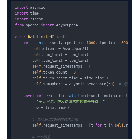
import
import
import
from
 openai 
import
 AsyncOpenAI

class
RateLimitedClient
:

def
__init__
(
self, rpm_limit=
1000
, tpm_limit=
500000
):

self
.client = AsyncOpenAI()

self
.rpm_limit = rpm_limit

self
.tpm_limit = tpm_limit

self
.request_timestamps = []

self
.token_count = 
0
self
.token_reset_time = time.time()

self
.semaphore = asyncio.Semaphore(
50
)  
# 最大并发
async
def
_wait_for_rate_limit
(
self, estimated_tokens
"""主动限流：在发送请求前检查并等待"""
        now = time.time()

# 清理超过60秒的请求记录
self
.request_timestamps = [t 
for
 t 
in
self
.reques
# RPM检查