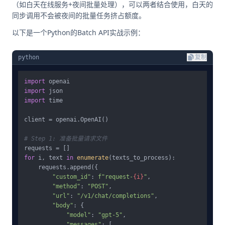
（如白天在线服务+夜间批量处理），可以两者结合使用，白天的
同步调用不会被夜间的批量任务挤占额度。
以下是一个Python的Batch API实战示例：
python
复制
import
import
import
 time

client = openai.OpenAI()

# Step 1: 准备批量请求文件
for
 i, text 
in
enumerate
(texts_to_process):

    requests.append({

"custom_id"
: 
f"request-
{i}
"
,

"method"
: 
"POST"
,

"url"
: 
"/v1/chat/completions"
,

"body"
: {

"model"
: 
"gpt-5"
,

"messages"
: [
