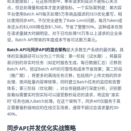
和主题提取）。在这些场景中，单条请求的延迟不是核心关注
点，但总处理量和成本才是关键指标。一个实际案例是：某内容
平台使用Batch API每天处理5万条商品描述的SEO优化重写，相
比使用同步API，不仅完全避免了Rate Limit问题，每月Token成
本还从约$3,000降低到$1,500，节省了整整50%。这种成本优势
在请求量越大时越明显，对于日均处理10万条以上请求的企业来
说，Batch API带来的年度成本节省可达数万美元。
Batch API与同步API的混合架构
是大多数生产系统的最优解。具
体的实施路径可以分为三个阶段：第一阶段（试水期），将最容
易识别的非实时任务（如定时报告生成、每日数据汇总）迁移到
Batch API，验证Batch API的可靠性和成本节省效果；第二阶段
（推广期），将更多的离线任务迁移，包括用户上传文档的异步
处理、夜间批量内容审核等，同时建立Batch任务的监控和告警
体系；第三阶段（优化期），对业务链路进行深度分析，识别那
些看似需要实时但实际可以接受数秒延迟的请求，将这些"准实
时"任务也纳入Batch处理。在这个架构下，同步API仅服务于真
正需要毫秒级响应的在线交互场景，通常不超过总请求量的30-
40%。
同步API并发优化实战策略