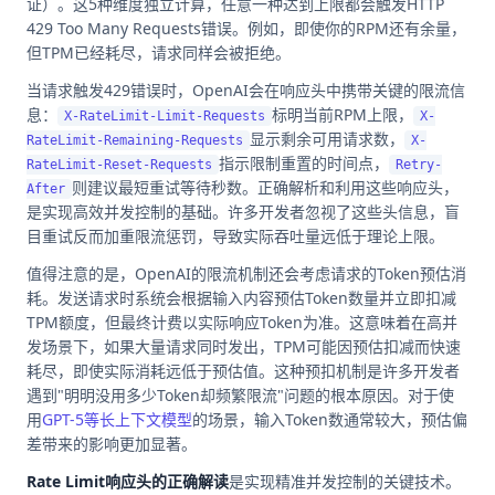
证）。这5种维度独立计算，任意一种达到上限都会触发HTTP
429 Too Many Requests错误。例如，即使你的RPM还有余量，
但TPM已经耗尽，请求同样会被拒绝。
当请求触发429错误时，OpenAI会在响应头中携带关键的限流信
息：
标明当前RPM上限，
X-RateLimit-Limit-Requests
X-
显示剩余可用请求数，
RateLimit-Remaining-Requests
X-
指示限制重置的时间点，
RateLimit-Reset-Requests
Retry-
则建议最短重试等待秒数。正确解析和利用这些响应头，
After
是实现高效并发控制的基础。许多开发者忽视了这些头信息，盲
目重试反而加重限流惩罚，导致实际吞吐量远低于理论上限。
值得注意的是，OpenAI的限流机制还会考虑请求的Token预估消
耗。发送请求时系统会根据输入内容预估Token数量并立即扣减
TPM额度，但最终计费以实际响应Token为准。这意味着在高并
发场景下，如果大量请求同时发出，TPM可能因预估扣减而快速
耗尽，即使实际消耗远低于预估值。这种预扣机制是许多开发者
遇到"明明没用多少Token却频繁限流"问题的根本原因。对于使
用
GPT-5等长上下文模型
的场景，输入Token数通常较大，预估偏
差带来的影响更加显著。
Rate Limit响应头的正确解读
是实现精准并发控制的关键技术。