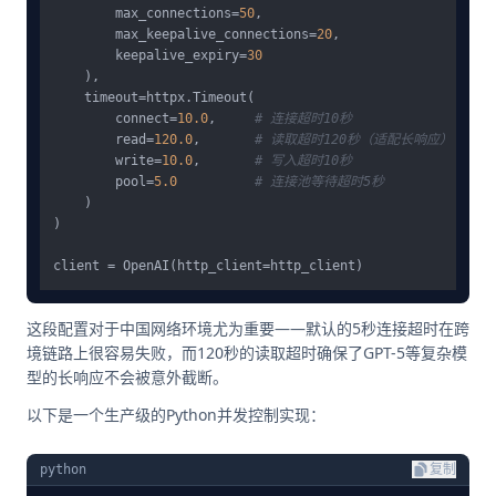
        max_connections=
50
,

        max_keepalive_connections=
20
,

        keepalive_expiry=
30
    ),

    timeout=httpx.Timeout(

        connect=
10.0
,     
# 连接超时10秒
        read=
120.0
,       
# 读取超时120秒（适配长响应）
        write=
10.0
,       
# 写入超时10秒
        pool=
5.0
# 连接池等待超时5秒
    )

)

这段配置对于中国网络环境尤为重要——默认的5秒连接超时在跨
境链路上很容易失败，而120秒的读取超时确保了GPT-5等复杂模
型的长响应不会被意外截断。
以下是一个生产级的Python并发控制实现：
python
复制