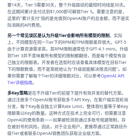
要14天，Tier 5需要30天，整个升级路径的最短时间线是30天。
在这期间累计支付达到$1,000即可解锁Tier 5。需要注意的是，
这里的"累计支付"指的是充值到OpenAI账户的总金额，而不是实
际消耗的API费用。
另一个常见误区是认为升级Tier会影响所有模型的限制
。实际
上，不同模型在同一Tier下的RPM和TPM限额差异很大。GPT-5
由于计算资源需求高，其RPM限制通常低于GPT-4.1-mini。升级
到Tier 3并不意味着所有模型的限制都翻倍，而是每个模型有自
己独立的限额表。开发者在选型时应该查看具体模型在目标Tier
下的限额数值，而不是笼统地认为"升级就能解决限流问题"。如
果你需要了解每个Tier的详细限额对比，可以参考
OpenAI API
Tier详细指南
。
多Key策略
是在不升级Tier的前提下提升有效并发的替代方案。
通过注册多个OpenAI账号获取多个API Key，在客户端实现轮询
分发，每个Key各自独立计算Rate Limit，整体吞吐量等于单Key
限额乘以Key的数量。这种方式在技术上完全可行，但需要注意
OpenAI的使用条款——如果被检测到通过多账号规避限制，存
在被封号的风险。因此，对于企业用户，更推荐通过正常路径升
级Tier或者联系OpenAI销售团队获取企业级方案。