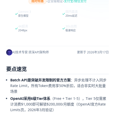
·
·
限时特惠
企业级稳定
支付宝/微信支付
Gemini 3
国内直连
原生模型
20ms延迟
4K超清
30s出图
2048px
极速响应
AI技术专家
·
资深API架构师
更新于 2026年3月17日
要点速览
Batch API是突破并发限制的官方方案
：异步处理不计入同步
Rate Limit，所有Token费用享50%折扣，适合非实时大批量
场景
OpenAI采用6级Tier体系
（Free + Tier 1-5），Tier 5仅需累
计消费$1,000即可解锁$200,000/月额度（OpenAI官方Rate
Limits页，2026年3月验证）