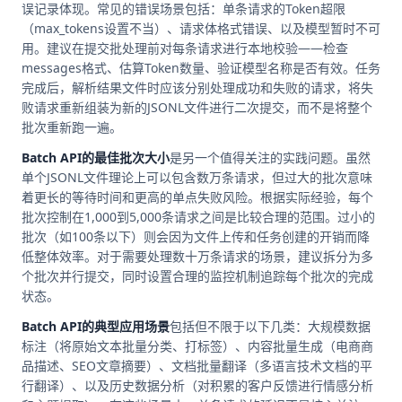
误记录体现。常见的错误场景包括：单条请求的Token超限
（max_tokens设置不当）、请求体格式错误、以及模型暂时不可
用。建议在提交批处理前对每条请求进行本地校验——检查
messages格式、估算Token数量、验证模型名称是否有效。任务
完成后，解析结果文件时应该分别处理成功和失败的请求，将失
败请求重新组装为新的JSONL文件进行二次提交，而不是将整个
批次重新跑一遍。
Batch API的最佳批次大小
是另一个值得关注的实践问题。虽然
单个JSONL文件理论上可以包含数万条请求，但过大的批次意味
着更长的等待时间和更高的单点失败风险。根据实际经验，每个
批次控制在1,000到5,000条请求之间是比较合理的范围。过小的
批次（如100条以下）则会因为文件上传和任务创建的开销而降
低整体效率。对于需要处理数十万条请求的场景，建议拆分为多
个批次并行提交，同时设置合理的监控机制追踪每个批次的完成
状态。
Batch API的典型应用场景
包括但不限于以下几类：大规模数据
标注（将原始文本批量分类、打标签）、内容批量生成（电商商
品描述、SEO文章摘要）、文档批量翻译（多语言技术文档的平
行翻译）、以及历史数据分析（对积累的客户反馈进行情感分析