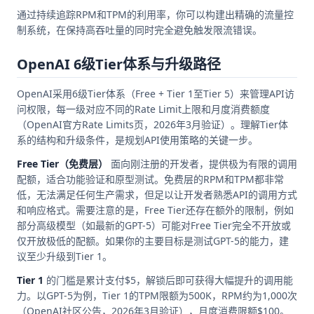
通过持续追踪RPM和TPM的利用率，你可以构建出精确的流量控
制系统，在保持高吞吐量的同时完全避免触发限流错误。
OpenAI 6级Tier体系与升级路径
OpenAI采用6级Tier体系（Free + Tier 1至Tier 5）来管理API访
问权限，每一级对应不同的Rate Limit上限和月度消费额度
（OpenAI官方Rate Limits页，2026年3月验证）。理解Tier体
系的结构和升级条件，是规划API使用策略的关键一步。
Free Tier（免费层）
面向刚注册的开发者，提供极为有限的调用
配额，适合功能验证和原型测试。免费层的RPM和TPM都非常
低，无法满足任何生产需求，但足以让开发者熟悉API的调用方式
和响应格式。需要注意的是，Free Tier还存在额外的限制，例如
部分高级模型（如最新的GPT-5）可能对Free Tier完全不开放或
仅开放极低的配额。如果你的主要目标是测试GPT-5的能力，建
议至少升级到Tier 1。
Tier 1
的门槛是累计支付$5，解锁后即可获得大幅提升的调用能
力。以GPT-5为例，Tier 1的TPM限额为500K，RPM约为1,000次
（OpenAI社区公告，2026年3月验证），月度消费限额$100。