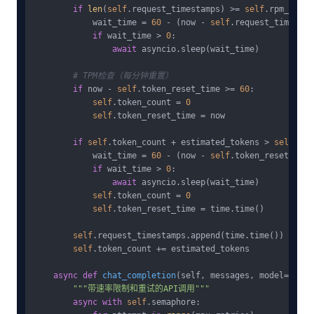
if
len
(
self
.request_timestamps) >= 
self
.rpm_limit:
            wait_time = 
60
 - (now - 
self
.request_timestam
if
 wait_time > 
0
:

await
 asyncio.sleep(wait_time)

# TPM检查（每分钟重置）
if
 now - 
self
.token_reset_time >= 
60
:

self
.token_count = 
0
self
.token_reset_time = now

if
self
.token_count + estimated_tokens > 
self
.tpm
            wait_time = 
60
 - (now - 
self
.token_reset_time)
if
 wait_time > 
0
:

await
 asyncio.sleep(wait_time)

self
.token_count = 
0
self
.token_reset_time = time.time()

self
.request_timestamps.append(time.time())

self
.token_count += estimated_tokens

async
def
chat_completion
(
self, messages, model=
"gpt-
"""带速率限制和重试的API调用"""
async
with
self
.semaphore:
