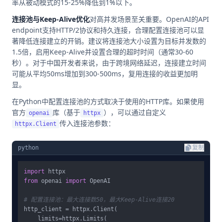
率从被动模式的15-25%降低到1%以下。
连接池与Keep-Alive优化
对高并发场景至关重要。OpenAI的API
endpoint支持HTTP/2协议和持久连接，合理配置连接池可以显
著降低连接建立的开销。建议将连接池大小设置为目标并发数的
1.5倍，启用Keep-Alive并设置合理的超时时间（通常30-60
秒）。对于中国开发者来说，由于跨境网络延迟，连接建立时间
可能从平均50ms增加到300-500ms，复用连接的收益更加明
显。
在Python中配置连接池的方式取决于使用的HTTP库。如果使用
官方
库（基于
），可以通过自定义
openai
httpx
传入连接池参数：
httpx.Client
python
复制
import
from
 openai 
import
 OpenAI

# 配置连接池：最大连接数50，最大Keep-Alive连接20
http_client = httpx.Client(

    limits=httpx.Limits(
