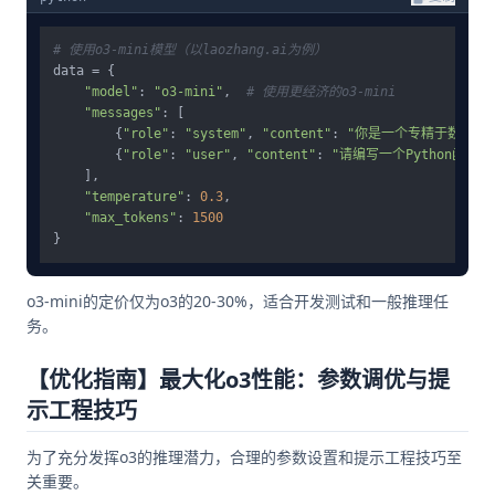
# 使用o3-mini模型（以laozhang.ai为例）
data = {

"model"
: 
"o3-mini"
,  
# 使用更经济的o3-mini
"messages"
: [

        {
"role"
: 
"system"
, 
"content"
: 
"你是一个专精于数学和
        {
"role"
: 
"user"
, 
"content"
: 
"请编写一个Python函
    ],

"temperature"
: 
0.3
,

"max_tokens"
: 
1500
o3-mini的定价仅为o3的20-30%，适合开发测试和一般推理任
务。
【优化指南】最大化o3性能：参数调优与提
示工程技巧
为了充分发挥o3的推理潜力，合理的参数设置和提示工程技巧至
关重要。