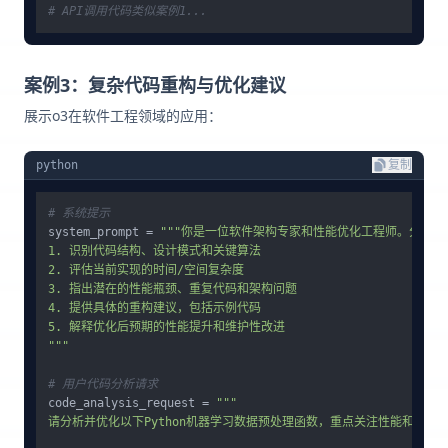
# API调用代码类似案例1...
案例3：复杂代码重构与优化建议
展示o3在软件工程领域的应用：
python
复制
# 系统提示
system_prompt = 
"""你是一位软件架构专家和性能优化工程师。分析代
1. 识别代码结构、设计模式和关键算法

2. 评估当前实现的时间/空间复杂度

3. 指出潜在的性能瓶颈、重复代码和架构问题

4. 提供具体的重构建议，包括示例代码

5. 解释优化后预期的性能提升和维护性改进

"""
# 用户代码分析请求
code_analysis_request = 
"""

请分析并优化以下Python机器学习数据预处理函数，重点关注性能和可扩展