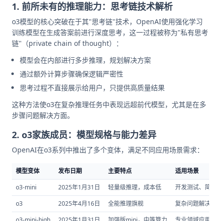
1. 前所未有的推理能力：思考链技术解析
o3模型的核心突破在于其"思考链"技术，OpenAI使用强化学习
训练模型在生成答案前进行深度思考，这一过程被称为"私有思考
链"（private chain of thought）：
模型会在内部进行多步推理，规划解决方案
通过额外计算步骤确保逻辑严密性
思考过程不直接展示给用户，只提供高质量结果
这种方法使o3在复杂推理任务中表现远超前代模型，尤其是在多
步骤问题解决方面。
2. o3家族成员：模型规格与能力差异
OpenAI在o3系列中推出了多个变体，满足不同应用场景需求：
模型变体
发布日期
主要特点
适用场景
o3-mini
2025年1月31日
轻量级推理，成本低
开发测试、简单
o3
2025年4月16日
全能推理旗舰
复杂问题解决、
o3-mini-high
2025年1月31日
加强版mini，中等算力
专业领域应用、