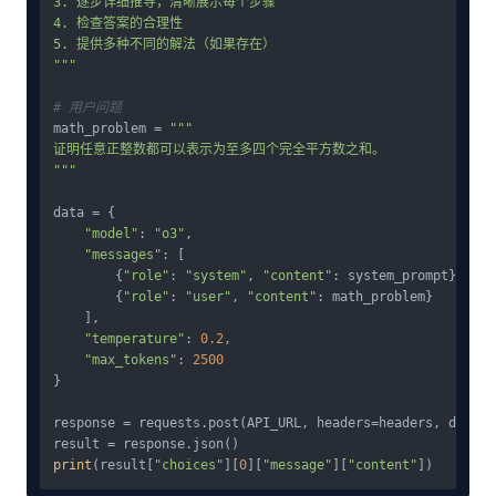
3. 逐步详细推导，清晰展示每个步骤

4. 检查答案的合理性

5. 提供多种不同的解法（如果存在）

"""
# 用户问题
math_problem = 
"""

证明任意正整数都可以表示为至多四个完全平方数之和。

"""
data = {

"model"
: 
"o3"
,

"messages"
: [

        {
"role"
: 
"system"
, 
"content"
: system_prompt},

        {
"role"
: 
"user"
, 
"content"
: math_problem}

    ],

"temperature"
: 
0.2
,

"max_tokens"
: 
2500
}

response = requests.post(API_URL, headers=headers, data=j
print
(result[
"choices"
][
0
][
"message"
][
"content"