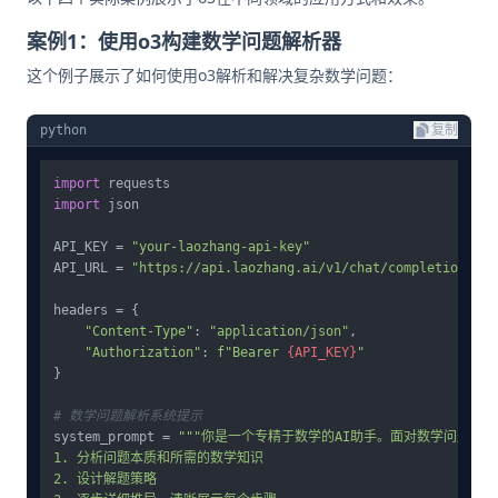
案例1：使用o3构建数学问题解析器
这个例子展示了如何使用o3解析和解决复杂数学问题：
python
复制
import
import
 json

API_KEY = 
"your-laozhang-api-key"
API_URL = 
"https://api.laozhang.ai/v1/chat/completions"
headers = {

"Content-Type"
: 
"application/json"
,

"Authorization"
: 
f"Bearer 
{API_KEY}
"
}

# 数学问题解析系统提示
system_prompt = 
"""你是一个专精于数学的AI助手。面对数学问题，你
1. 分析问题本质和所需的数学知识

2. 设计解题策略
