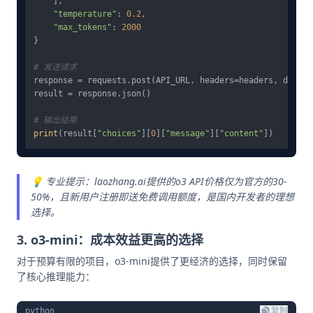
    ],

"temperature"
: 
0.2
,

"max_tokens"
: 
2000
}

# 发送请求
response = requests.post(API_URL, headers=headers, data=j
result = response.json()

# 输出结果
print
(result[
"choices"
][
0
][
"message"
][
"content"
💡 专业提示：laozhang.ai提供的o3 API价格仅为官方的30-
50%，且新用户注册即送免费调用额度，是国内开发者的理想
选择。
3. o3-mini：成本效益更高的选择
对于预算有限的项目，o3-mini提供了更经济的选择，同时保留
了核心推理能力：
python
复制