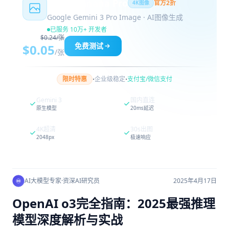
Nano Banana Pro
官方2折
4K图像
Google Gemini 3 Pro Image · AI图像生成
已服务 10万+ 开发者
$0.24/张
免费测试
$0.05
/张
·
·
限时特惠
企业级稳定
支付宝/微信支付
Gemini 3
国内直连
原生模型
20ms延迟
4K超清
30s出图
2048px
极速响应
AI大模型专家
·
资深AI研究员
2025年4月17日
OpenAI o3完全指南：2025最强推理
模型深度解析与实战