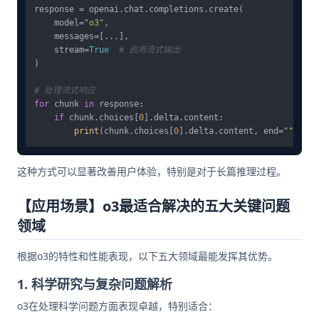
response = openai.chat.completions.create(

    model=
"o3"
,

    messages=[...],

    stream=
True
# 启用流式输出
)

# 处理流式响应
for
 chunk 
in
 response:

if
 chunk.choices[
0
].delta.content:

print
(chunk.choices[
0
].delta.content, end=
""
, flu
这种方式可以显著改善用户体验，特别是对于长篇推理过程。
【应用场景】o3最适合解决的五大关键问题
领域
根据o3的特性和性能表现，以下五大领域最能发挥其优势。
1. 科学研究与复杂问题解析
o3在处理科学问题方面表现卓越，特别适合：