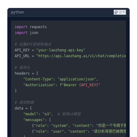
python
复制
import
import
 json

# 设置API密钥和端点
API_KEY = 
"your-laozhang-api-key"
API_URL = 
"https://api.laozhang.ai/v1/chat/completions"
# 请求头
headers = {

"Content-Type"
: 
"application/json"
,

"Authorization"
: 
f"Bearer 
{API_KEY}
"
}

# 请求数据
data = {

"model"
: 
"o3"
,  
# 使用o3模型
"messages"
: [

        {
"role"
: 
"system"
, 
"content"
: 
"你是一个专精于数学和
        {
"role"
: 
"user"
, 
"content"
: 
"请分析哥德巴赫猜想的主