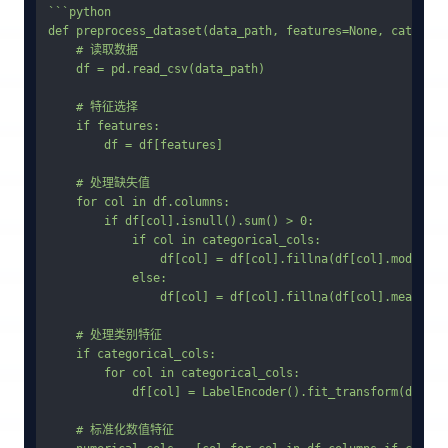
```python

def preprocess_dataset(data_path, features=None, categori
    # 读取数据

    df = pd.read_csv(data_path)

    # 特征选择

    if features:

        df = df[features]

    # 处理缺失值

    for col in df.columns:

        if df[col].isnull().sum() > 0:

            if col in categorical_cols:

                df[col] = df[col].fillna(df[col].mode()[0]
            else:

                df[col] = df[col].fillna(df[col].mean())

    # 处理类别特征

    if categorical_cols:

        for col in categorical_cols:

            df[col] = LabelEncoder().fit_transform(df[col]
    # 标准化数值特征
