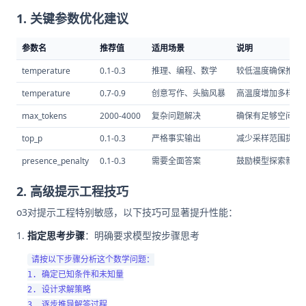
1. 关键参数优化建议
参数名
推荐值
适用场景
说明
temperature
0.1-0.3
推理、编程、数学
较低温度确保推理
temperature
0.7-0.9
创意写作、头脑风暴
高温度增加多样性
max_tokens
2000-4000
复杂问题解决
确保有足够空间展
top_p
0.1-0.3
严格事实输出
减少采样范围提高
presence_penalty
0.1-0.3
需要全面答案
鼓励模型探索新观
2. 高级提示工程技巧
o3对提示工程特别敏感，以下技巧可显著提升性能：
指定思考步骤
：明确要求模型按步骤思考
请按以下步骤分析这个数学问题：

1. 确定已知条件和未知量

2. 设计求解策略

3. 逐步推导解答过程
