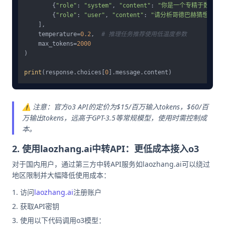
        {
"role"
: 
"system"
, 
"content"
: 
"你是一个专精于数学和
        {
"role"
: 
"user"
, 
"content"
: 
"请分析哥德巴赫猜想的主
    ],

    temperature=
0.2
,  
# 推理任务推荐使用低温度参数
    max_tokens=
2000
)

print
(response.choices[
0
⚠️ 注意：官方o3 API的定价为$15/百万输入tokens，$60/百
万输出tokens，远高于GPT-3.5等常规模型，使用时需控制成
本。
2. 使用laozhang.ai中转API：更低成本接入o3
对于国内用户，通过第三方中转API服务如laozhang.ai可以绕过
地区限制并大幅降低使用成本：
访问
laozhang.ai
注册账户
获取API密钥
使用以下代码调用o3模型：