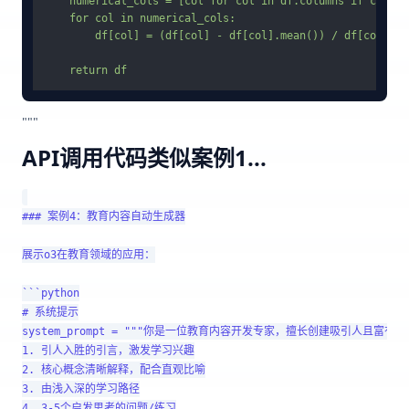
    numerical_cols = [col for col in df.columns if col no
    for col in numerical_cols:

        df[col] = (df[col] - df[col].mean()) / df[col].std
"""
API调用代码类似案例1...
### 案例4：教育内容自动生成器

展示o3在教育领域的应用：

```python

# 系统提示

system_prompt = """你是一位教育内容开发专家，擅长创建吸引人
1. 引人入胜的引言，激发学习兴趣

2. 核心概念清晰解释，配合直观比喻

3. 由浅入深的学习路径

4. 3-5个启发思考的问题/练习
