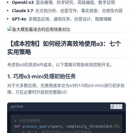
OpenAI o3
: 复杂推理、科学研究、高级编程、数学证明
Claude 3.7
: 长文档分析、创意写作、事实核查、合规性内容
GPT-4o
: 多模态应用、通用任务、创意设计、图像理解
【成本控制】如何经济高效地使用o3：七个
实用策略
考虑到o3的高昂API成本，以下策略可帮助有效控制开支。
1. 巧用o3-mini处理初始任务
对于大多数应用，先使用成本仅为o3约1/5的o3-mini进行初步处
理，只在必要时升级到完整版o3：
python
复制
# 分层处理策略
def
process_query
(
query, complexity_threshold=
0.7
):

# 第一步：使用经济的o3-mini评估复杂度