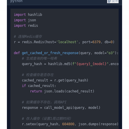
python
复制
import
import
import
 redis

# 连接Redis缓存
r = redis.Redis(host=
'localhost'
, port=
6379
, db=
0
)

def
get_cached_or_fresh_response
(
query, model=
"o3"
):

# 生成查询的唯一哈希
    query_hash = hashlib.md5(
f"
{query}
_
{model}
"
.encode())
# 检查缓存是否存在
    cached_result = r.get(query_hash)

if
 cached_result:

return
 json.loads(cached_result)

# 如果缓存不存在，调用API
    response = call_model_api(query, model)

# 存入缓存（设置1周过期时间）
    r.setex(query_hash, 
604800
, json.dumps(response))
