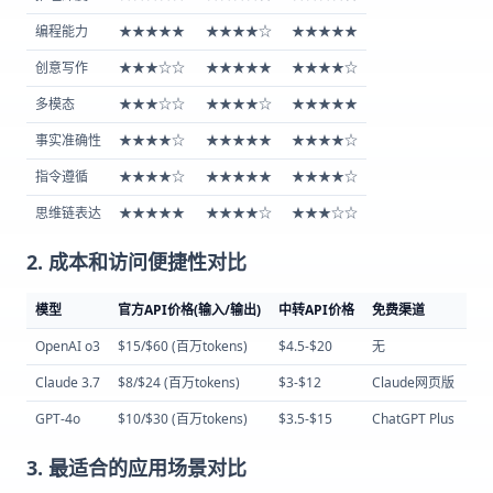
编程能力
★★★★★
★★★★☆
★★★★★
创意写作
★★★☆☆
★★★★★
★★★★☆
多模态
★★★☆☆
★★★★☆
★★★★★
事实准确性
★★★★☆
★★★★★
★★★★☆
指令遵循
★★★★☆
★★★★★
★★★★☆
思维链表达
★★★★★
★★★★☆
★★★☆☆
2. 成本和访问便捷性对比
模型
官方API价格(输入/输出)
中转API价格
免费渠道
国
OpenAI o3
$15/$60 (百万tokens)
$4.5-$20
无
高
Claude 3.7
$8/$24 (百万tokens)
$3-$12
Claude网页版
中
GPT-4o
$10/$30 (百万tokens)
$3.5-$15
ChatGPT Plus
中
3. 最适合的应用场景对比