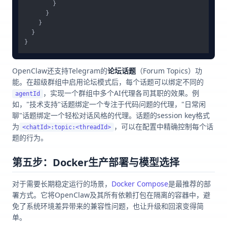
}
}
}
}
}
OpenClaw还支持Telegram的
论坛话题
（Forum Topics）功
能。在超级群组中启用论坛模式后，每个话题可以绑定不同的
，实现一个群组中多个AI代理各司其职的效果。例
agentId
如，"技术支持"话题绑定一个专注于代码问题的代理，"日常闲
聊"话题绑定一个轻松对话风格的代理。话题的session key格式
为
，可以在配置中精确控制每个话
<chatId>:topic:<threadId>
题的行为。
第五步：Docker生产部署与模型选择
对于需要长期稳定运行的场景，
Docker Compose
是最推荐的部
署方式。它将OpenClaw及其所有依赖打包在隔离的容器中，避
免了系统环境差异带来的兼容性问题，也让升级和回滚变得简
单。