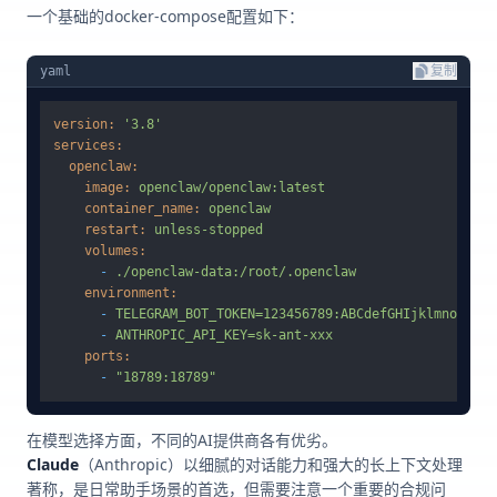
一个基础的docker-compose配置如下：
yaml
复制
version:
'3.8'
services:
openclaw:
image:
openclaw/openclaw:latest
container_name:
openclaw
restart:
unless-stopped
volumes:
-
./openclaw-data:/root/.openclaw
environment:
-
TELEGRAM_BOT_TOKEN=123456789:ABCdefGHIjklmnoPQRst
-
ANTHROPIC_API_KEY=sk-ant-xxx
ports:
-
"18789:18789"
在模型选择方面，不同的AI提供商各有优劣。
Claude
（Anthropic）以细腻的对话能力和强大的长上下文处理
著称，是日常助手场景的首选，但需要注意一个重要的合规问