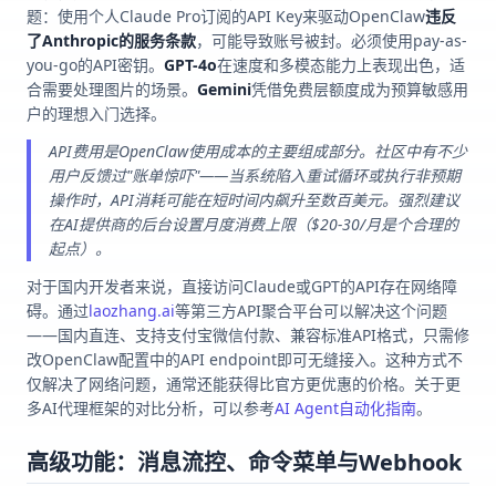
题：使用个人Claude Pro订阅的API Key来驱动OpenClaw
违反
了Anthropic的服务条款
，可能导致账号被封。必须使用pay-as-
you-go的API密钥。
GPT-4o
在速度和多模态能力上表现出色，适
合需要处理图片的场景。
Gemini
凭借免费层额度成为预算敏感用
户的理想入门选择。
API费用是OpenClaw使用成本的主要组成部分。社区中有不少
用户反馈过"账单惊吓"——当系统陷入重试循环或执行非预期
操作时，API消耗可能在短时间内飙升至数百美元。强烈建议
在AI提供商的后台设置月度消费上限（$20-30/月是个合理的
起点）。
对于国内开发者来说，直接访问Claude或GPT的API存在网络障
碍。通过
laozhang.ai
等第三方API聚合平台可以解决这个问题
——国内直连、支持支付宝微信付款、兼容标准API格式，只需修
改OpenClaw配置中的API endpoint即可无缝接入。这种方式不
仅解决了网络问题，通常还能获得比官方更优惠的价格。关于更
多AI代理框架的对比分析，可以参考
AI Agent自动化指南
。
高级功能：消息流控、命令菜单与Webhook