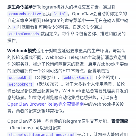
原生命令菜单
是Telegram机器人的标准交互元素。通过将
设为
，OpenClaw会自动将你定义的
commands.native
"auto"
自定义命令注册到Telegram的命令菜单中——用户在输入框中输
入
时就能看到可用命令的列表。自定义命令通过
/
数组定义，每个命令包含名称、描述和触发的
customCommands
操作。
Webhook模式
适用于对响应延迟要求更高的生产环境。与默认
的长轮询模式不同，Webhook让Telegram主动将新消息推送到
你的服务器，减少了轮询间隔带来的延迟。启用Webhook需要你
的服务器拥有一个公网可达的HTTPS端点，配置项包括
（公网地址）、
（安全密钥）、
webhookUrl
webhookSecret
（默认8787）。对于大多数个人使用场景，长轮
webhookPort
询已经足够快速且配置简单，Webhook更适合需要处理高并发消
息的场景。如果你对浏览器自动化集成也感兴趣，可以参考
OpenClaw Browser Relay完全配置指南
中的Webhook相关设
置，两者的配置逻辑非常相似。
OpenClaw还支持一些有趣的Telegram原生交互功能。
表情回应
（Reactions）可以通过配置
来启用，让机器人能够对用
channels.telegram.actions.react