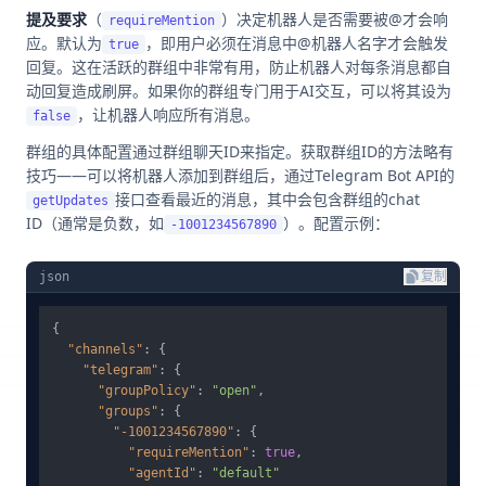
提及要求
（
）决定机器人是否需要被@才会响
requireMention
应。默认为
，即用户必须在消息中@机器人名字才会触发
true
回复。这在活跃的群组中非常有用，防止机器人对每条消息都自
动回复造成刷屏。如果你的群组专门用于AI交互，可以将其设为
，让机器人响应所有消息。
false
群组的具体配置通过群组聊天ID来指定。获取群组ID的方法略有
技巧——可以将机器人添加到群组后，通过Telegram Bot API的
接口查看最近的消息，其中会包含群组的chat
getUpdates
ID（通常是负数，如
）。配置示例：
-1001234567890
json
复制
{
"channels"
:
{
"telegram"
:
{
"groupPolicy"
:
"open"
,
"groups"
:
{
"-1001234567890"
:
{
"requireMention"
:
true
,
"agentId"
:
"default"