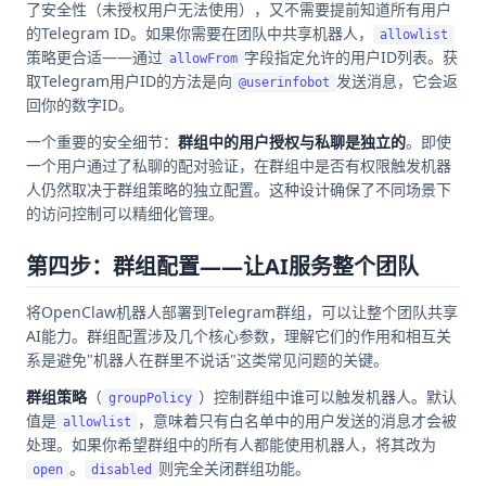
了安全性（未授权用户无法使用），又不需要提前知道所有用户
的Telegram ID。如果你需要在团队中共享机器人，
allowlist
策略更合适——通过
字段指定允许的用户ID列表。获
allowFrom
取Telegram用户ID的方法是向
发送消息，它会返
@userinfobot
回你的数字ID。
一个重要的安全细节：
群组中的用户授权与私聊是独立的
。即使
一个用户通过了私聊的配对验证，在群组中是否有权限触发机器
人仍然取决于群组策略的独立配置。这种设计确保了不同场景下
的访问控制可以精细化管理。
第四步：群组配置——让AI服务整个团队
将OpenClaw机器人部署到Telegram群组，可以让整个团队共享
AI能力。群组配置涉及几个核心参数，理解它们的作用和相互关
系是避免"机器人在群里不说话"这类常见问题的关键。
群组策略
（
）控制群组中谁可以触发机器人。默认
groupPolicy
值是
，意味着只有白名单中的用户发送的消息才会被
allowlist
处理。如果你希望群组中的所有人都能使用机器人，将其改为
。
则完全关闭群组功能。
open
disabled