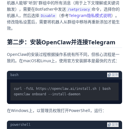
机器人能够"听到"群组中的所有消息（用于上下文理解或关键词
触发），需要在BotFather中发送
命令，选择你的
/setprivacy
机器人，然后选择
（参考
Telegram隐私模式说明
）。
Disable
修改隐私设置后，需要将机器人从群组中移除再重新添加才能生
效。
第二步：安装OpenClaw并连接Telegram
OpenClaw的安装过程根据操作系统有所不同，但核心流程是一
致的。在macOS和Linux上，使用官方安装脚本是最快的方式：
bash
复制
curl -fsSL https://openclaw.ai/install.sh | bash

在Windows上，以管理员权限打开PowerShell，运行：
powershell
复制