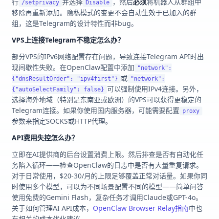
行
并选择
，然后
必须
将机器人从群组中
/setprivacy
Disable
移除再重新添加。隐私模式的变更不会自动生效于已加入的群
组，这是Telegram的设计特性而非bug。
VPS上连接Telegram不稳定怎么办？
部分VPS的IPv6网络配置存在问题，导致连接Telegram API时出
现间歇性失败。在OpenClaw配置中添加
"network":
或
{"dnsResultOrder": "ipv4first"}
"network":
可以强制使用IPv4连接。另外，
{"autoSelectFamily": false}
选择海外地域（特别是东南亚或欧洲）的VPS可以获得更稳定的
Telegram连接。如果你使用国内服务器，可能需要配置
proxy
参数来指定SOCKS或HTTP代理。
API费用失控怎么办？
立即在AI提供商的后台设置消费上限。然后排查是否有自动化任
务陷入循环——检查OpenClaw的日志中是否有大量重复请求。
对于日常使用，$20-30/月的上限足够覆盖正常对话量。如果你同
时使用多个模型，可以为不同场景配置不同的模型——简单问答
使用免费的Gemini Flash，复杂任务才调用Claude或GPT-4o。
关于如何管理AI API成本，
OpenClaw Browser Relay指南
中也
有相关的成本优化建议。