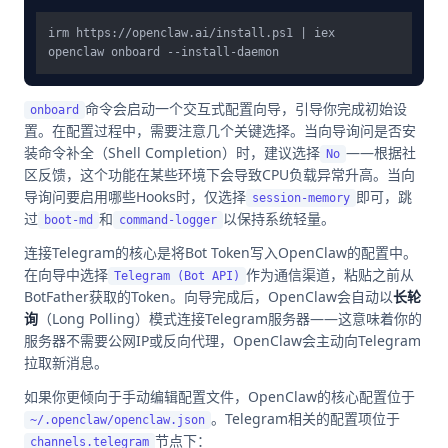
irm https://openclaw.ai/install.ps1 | iex

命令会启动一个交互式配置向导，引导你完成初始设
onboard
置。在配置过程中，需要注意几个关键选择。当向导询问是否安
装命令补全（Shell Completion）时，建议选择
——根据社
No
区反馈，这个功能在某些环境下会导致CPU负载异常升高。当向
导询问要启用哪些Hooks时，仅选择
即可，跳
session-memory
过
和
以保持系统轻量。
boot-md
command-logger
连接Telegram的核心是将Bot Token写入OpenClaw的配置中。
在向导中选择
作为通信渠道，粘贴之前从
Telegram (Bot API)
BotFather获取的Token。向导完成后，OpenClaw会自动以
长轮
询
（Long Polling）模式连接Telegram服务器——这意味着你的
服务器不需要公网IP或反向代理，OpenClaw会主动向Telegram
拉取新消息。
如果你更倾向于手动编辑配置文件，OpenClaw的核心配置位于
。Telegram相关的配置项位于
~/.openclaw/openclaw.json
节点下：
channels.telegram