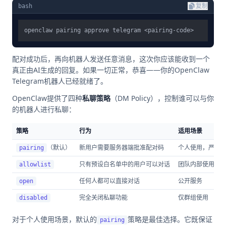
bash
复制
配对成功后，再向机器人发送任意消息，这次你应该能收到一个
真正由AI生成的回复。如果一切正常，恭喜——你的OpenClaw
Telegram机器人已经就绪了。
OpenClaw提供了四种
私聊策略
（DM Policy），控制谁可以与你
的机器人进行私聊：
策略
行为
适用场景
（默认）
新用户需要服务器端批准配对码
个人使用，严格
pairing
只有预设白名单中的用户可以对话
团队内部使用
allowlist
任何人都可以直接对话
公开服务
open
完全关闭私聊功能
仅群组使用
disabled
对于个人使用场景，默认的
策略是最佳选择。它既保证
pairing