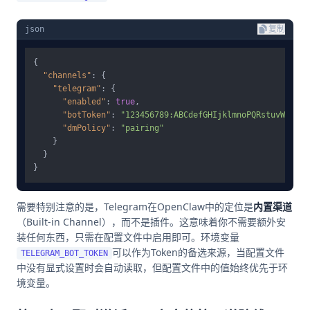
json
复制
{
"channels"
:
{
"telegram"
:
{
"enabled"
:
true
,
"botToken"
:
"123456789:ABCdefGHIjklmnoPQRstuvWXYZ"
,
"dmPolicy"
:
"pairing"
}
}
}
需要特别注意的是，Telegram在OpenClaw中的定位是
内置渠道
（Built-in Channel），而不是插件。这意味着你不需要额外安
装任何东西，只需在配置文件中启用即可。环境变量
可以作为Token的备选来源，当配置文件
TELEGRAM_BOT_TOKEN
中没有显式设置时会自动读取，但配置文件中的值始终优先于环
境变量。