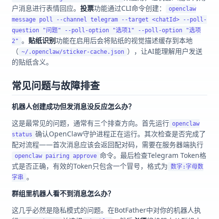
户消息进行表情回应。
投票
功能通过CLI命令创建：
openclaw
message poll --channel telegram --target <chatId> --poll-
question "问题" --poll-option "选项1" --poll-option "选项
。
贴纸识别
功能在启用后会将贴纸的视觉描述缓存到本地
2"
（
），让AI能理解用户发送
~/.openclaw/sticker-cache.json
的贴纸含义。
常见问题与故障排查
机器人创建成功但发消息没反应怎么办？
这是最常见的问题，通常有三个排查方向。首先运行
openclaw
确认OpenClaw守护进程正在运行。其次检查是否完成了
status
配对流程——首次消息应该会返回配对码，需要在服务器端执行
命令。最后检查Telegram Token格
openclaw pairing approve
式是否正确，有效的Token只包含一个冒号，格式为
数字:字母数
。
字串
群组里机器人看不到消息怎么办？
这几乎必然是隐私模式的问题。在BotFather中对你的机器人执