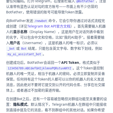
要任何编码。打开Telegram，在搜索栏输入
，注意
@BotFather
认准带有蓝色认证对勾的官方账号——市面上有不少仿冒的
BotFather，使用错误的账号可能导致Token泄露。
向BotFather发送
命令，它会引导你通过对话式流程完
/newbot
成创建（详见
Telegram Bot API官方文档
）。首先需要输入机器
人的
显示名称
（Display Name），这是用户在对话列表中看到
的名字，可以包含中文和空格，比如"我的AI助手"。接着需要输
入
用户名
（Username），这是机器人的唯一标识，必须以
或
结尾，只能包含英文字母、数字和下划线，例如
_bot
Bot
。
my_ai_assistant_bot
创建成功后，BotFather会返回一个
API Token
，格式类似于
。这个Token是控制
123456789:ABCdefGHIjklmnoPQRstuvWXYZ
机器人的唯一凭证，相当于机器人的密码，必须立即复制并妥善
保管。任何持有这个Token的人都可以以你的机器人的名义发送
消息，因此绝对不要将它提交到公开的代码仓库、分享在社交媒
体上，或者通过不加密的渠道传输。
在创建Bot之后，还有一个容易被忽略但对群组功能至关重要的设
置：
隐私模式
。默认情况下，Telegram机器人在群组中只能接收
到直接@提及它的消息，看不到群组中的其他对话。如果你希望