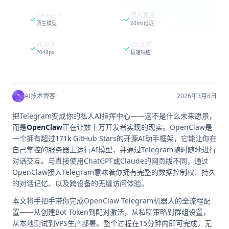
Gemini 3
国内直连
原生模型
20ms延迟
4K超清
30s出图
2048px
极速响应
AI技术博客
·
2026年3月6日
把Telegram变成你的私人AI指挥中心——这不是什么未来愿景，
而是
OpenClaw
正在让数十万开发者实现的现实。OpenClaw是
一个拥有超过171k GitHub Stars的开源AI助手框架，它能让你在
自己掌控的服务器上运行AI模型，并通过Telegram随时随地进行
对话交互。与直接使用ChatGPT或Claude的网页版不同，通过
OpenClaw接入Telegram意味着你拥有完整的数据控制权、持久
的对话记忆、以及跨设备的无缝访问体验。
本文将手把手带你完成OpenClaw Telegram机器人的全流程配
置——从创建Bot Token到配对激活，从私聊策略到群组设置，
从本地测试到VPS生产部署。整个过程在15分钟内即可完成，无