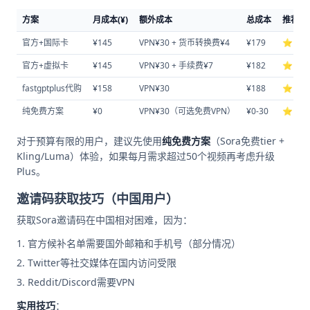
方案
月成本(¥)
额外成本
总成本
推荐度
官方+国际卡
¥145
VPN¥30 + 货币转换费¥4
¥179
⭐⭐
官方+虚拟卡
¥145
VPN¥30 + 手续费¥7
¥182
⭐⭐
fastgptplus代购
¥158
VPN¥30
¥188
⭐⭐
纯免费方案
¥0
VPN¥30（可选免费VPN）
¥0-30
⭐⭐
对于预算有限的用户，建议先使用
纯免费方案
（Sora免费tier +
Kling/Luma）体验，如果每月需求超过50个视频再考虑升级
Plus。
邀请码获取技巧（中国用户）
获取Sora邀请码在中国相对困难，因为：
官方候补名单需要国外邮箱和手机号（部分情况）
Twitter等社交媒体在国内访问受限
Reddit/Discord需要VPN
实用技巧
：