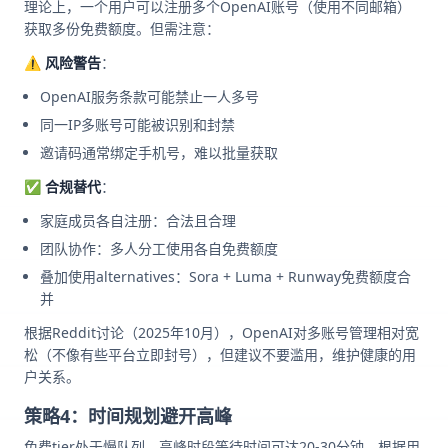
理论上，一个用户可以注册多个OpenAI账号（使用不同邮箱）
获取多份免费额度。但需注意：
⚠️
风险警告
：
OpenAI服务条款可能禁止一人多号
同一IP多账号可能被识别和封禁
邀请码通常绑定手机号，难以批量获取
✅
合规替代
：
家庭成员各自注册：合法且合理
团队协作：多人分工使用各自免费额度
叠加使用alternatives：Sora + Luma + Runway免费额度合
并
根据Reddit讨论（2025年10月），OpenAI对多账号管理相对宽
松（不像有些平台立即封号），但建议不要滥用，维护健康的用
户关系。
策略4：时间规划避开高峰
免费tier处于慢队列，高峰时段等待时间可达20-30分钟。根据用