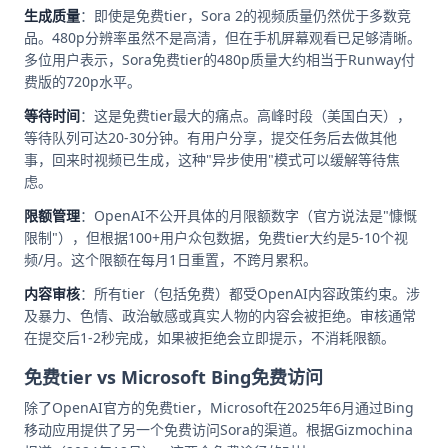
生成质量
：即使是免费tier，Sora 2的视频质量仍然优于多数竞
品。480p分辨率虽然不是高清，但在手机屏幕观看已足够清晰。
多位用户表示，Sora免费tier的480p质量大约相当于Runway付
费版的720p水平。
等待时间
：这是免费tier最大的痛点。高峰时段（美国白天），
等待队列可达20-30分钟。有用户分享，提交任务后去做其他
事，回来时视频已生成，这种"异步使用"模式可以缓解等待焦
虑。
限额管理
：OpenAI不公开具体的月限额数字（官方说法是"慷慨
限制"），但根据100+用户众包数据，免费tier大约是5-10个视
频/月。这个限额在每月1日重置，不跨月累积。
内容审核
：所有tier（包括免费）都受OpenAI内容政策约束。涉
及暴力、色情、政治敏感或真实人物的内容会被拒绝。审核通常
在提交后1-2秒完成，如果被拒绝会立即提示，不消耗限额。
免费tier vs Microsoft Bing免费访问
除了OpenAI官方的免费tier，Microsoft在2025年6月通过Bing
移动应用提供了另一个免费访问Sora的渠道。根据Gizmochina