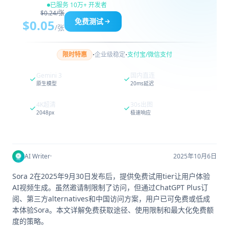
已服务 10万+ 开发者
$0.24/张
免费测试
$0.05
/张
·
·
限时特惠
企业级稳定
支付宝/微信支付
Gemini 3
国内直连
原生模型
20ms延迟
4K超清
30s出图
2048px
极速响应
AI Writer
·
2025年10月6日
Sora 2在2025年9月30日发布后，提供免费试用tier让用户体验
AI视频生成。虽然邀请制限制了访问，但通过ChatGPT Plus订
阅、第三方alternatives和中国访问方案，用户已可免费或低成
本体验Sora。本文详解免费获取途径、使用限制和最大化免费额
度的策略。