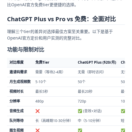
比OpenAI官方免费tier更便捷的选择。
ChatGPT Plus vs Pro vs 免费：全面对比
理解三个tier的差异对选择最佳方案至关重要。以下是基于
OpenAI官方定价和用户实测的完整对比。
功能与限制对比
对比维度
免费Tier
ChatGPT Plus ($20/月)
ChatG
邀请码需求
需要（等待2-4周）
无需（即时访问）
无需（
月生成视频数
5-10个
50个
500个
视频时长
最长5秒
最长20秒
最长1
分辨率
480p
720p
1080p
音频生成
❌
✅ (音效+对话)
✅ (音
队列等待
长（高峰期10-30分钟）
中（5-10分钟）
短（2
图生视频
❌
✅
✅