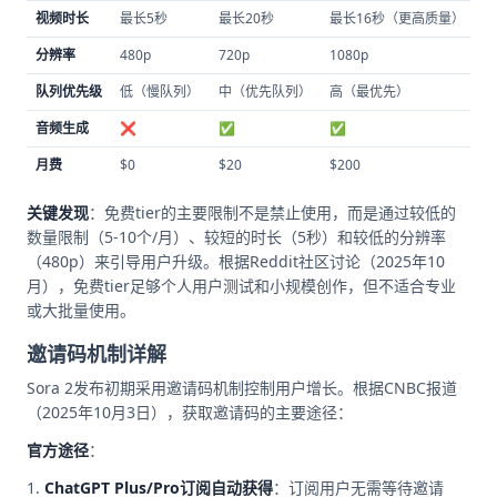
视频时长
最长5秒
最长20秒
最长16秒（更高质量）
Op
分辨率
480p
720p
1080p
Op
队列优先级
低（慢队列）
中（优先队列）
高（最优先）
用
音频生成
❌
✅
✅
S
月费
$0
$20
$200
O
关键发现
：免费tier的主要限制不是禁止使用，而是通过较低的
数量限制（5-10个/月）、较短的时长（5秒）和较低的分辨率
（480p）来引导用户升级。根据Reddit社区讨论（2025年10
月），免费tier足够个人用户测试和小规模创作，但不适合专业
或大批量使用。
邀请码机制详解
Sora 2发布初期采用邀请码机制控制用户增长。根据CNBC报道
（2025年10月3日），获取邀请码的主要途径：
官方途径
：
ChatGPT Plus/Pro订阅自动获得
：订阅用户无需等待邀请