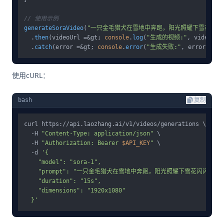
// 使用示例
generateSoraVideo
(
"一只金毛猎犬在雪地中奔跑，阳光照耀下雪花闪闪
  .
then
(videoUrl =&gt; 
console
.
log
(
"生成的视频:"
, videoUrl)
  .
catch
(error =&gt; 
console
.
error
(
"生成失败:"
使用cURL：
bash
复制
curl https://api.laozhang.ai/v1/videos/generations \

  -H 
"Content-Type: application/json"
 \

  -H 
"Authorization: Bearer 
$API_KEY
"
 \

  -d 
'{

    "model": "sora-1",

    "prompt": "一只金毛猎犬在雪地中奔跑，阳光照耀下雪花闪闪发光",
    "duration": "15s",

    "dimensions": "1920x1080"

  }'