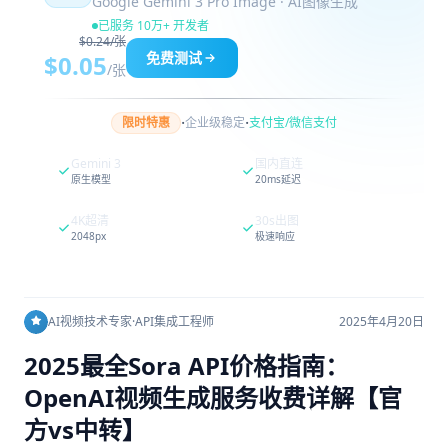
Google Gemini 3 Pro Image · AI图像生成
已服务 10万+ 开发者
$0.24/张
免费测试
$0.05
/张
·
·
限时特惠
企业级稳定
支付宝/微信支付
Gemini 3
国内直连
原生模型
20ms延迟
4K超清
30s出图
2048px
极速响应
AI视频技术专家
·
API集成工程师
2025年4月20日
2025最全Sora API价格指南：
OpenAI视频生成服务收费详解【官
方vs中转】