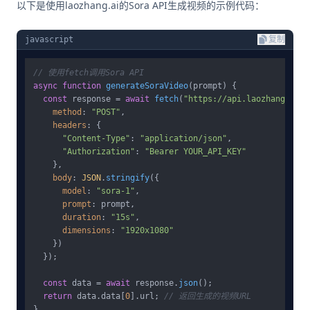
以下是使用laozhang.ai的Sora API生成视频的示例代码：
javascript
复制
// 使用fetch调用Sora API
async
function
generateSoraVideo
(
prompt
) {

const
 response = 
await
fetch
(
"https://api.laozhang.ai/v
method
: 
"POST"
,

headers
: {

"Content-Type"
: 
"application/json"
,

"Authorization"
: 
"Bearer YOUR_API_KEY"
    },

body
: 
JSON
.
stringify
({

model
: 
"sora-1"
,

prompt
: prompt,

duration
: 
"15s"
,

dimensions
: 
"1920x1080"
    })

  });

const
 data = 
await
 response.
json
();

return
 data.
data
[
0
].
url
; 
// 返回生成的视频URL
}
