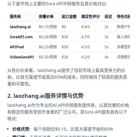
以下是市场上主要的Sora API中转服务及其价格对比：
服务商
按量价格
起订金额
稳定性评分
延迟
特色功能
laozhang.ai
$0.15/视频
$0
4.9/5
2s
新用户赠送
SoraAPI.com
$0.28/视频
$30
4.7/5
3s
接入简单，
APIPool
$0.25/视频
$50
4.5/5
5s
多模型聚合
VideoGenAPI
$0.35/视频
$20
4.2/5
4s
详细使用统
从性价比来看，laozhang.ai提供了目前市场上最具竞争力的价
格，比官方渠道节省高达65%的成本，同时保持了较高的服务质
量和可靠性。
2. laozhang.ai服务详情与优势
laozhang.ai作为专业的AI API中转服务提供商，以其优惠的价格
和稳定的服务受到开发者的广泛认可。其Sora API服务具有以下
特点：
价格优势
：每个视频仅$0.15，比官方渠道节省约65%