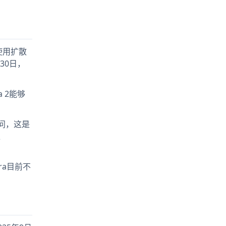
a使用扩散
月30日，
 2能够
访问，这是
过
ra目前不