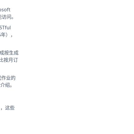
oft
才能访问。
Tful
25年），
生成按生成
比按月订
生成作业的
细介绍。
），这些