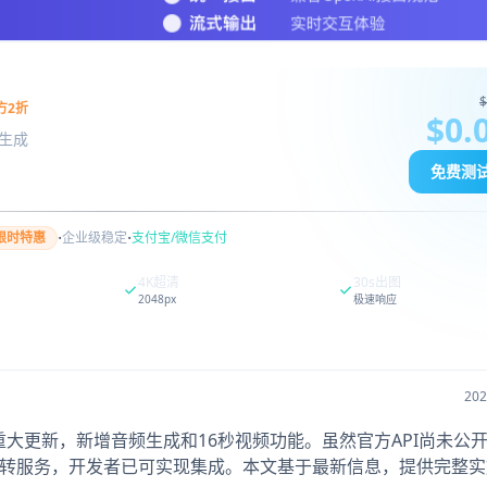
$
方2折
$0.
图像生成
免费测
·
·
限时特惠
企业级稳定
支付宝/微信支付
4K超清
30s出图
2048px
极速响应
20
025年9月30日重大更新，新增音频生成和16秒视频功能。虽然官方API尚未
us和第三方中转服务，开发者已可实现集成。本文基于最新信息，提供完整