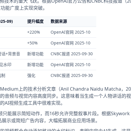
转视频技术的重大飞跃。根据OpenAI官方公告和CNBC科技报道（20
更在功能广度上实现突破。
025-09)
提升幅度
数据来源
+220%
OpenAI官网 2025-10
+50%
OpenAI官网 2025-10
对话+背景音
新增功能
CNBC报道 2025-09-30
见水印
新增功能
OpenAI官网 2025-10
机制
强化
CNBC报道 2025-09-30
um上的技术分析文章（Anil Chandra Naidu Matcha，20
生成的音频与视觉内容高度同步。这意味着当生成一个人物讲话的
的AI视频生成工具中很难实现。
能展示简短动作，而16秒允许完整叙事片段。根据Skywork 
产品展示或简短广告内容，大幅拓展商业应用场景。
成的视频都会自动添加移动的水印标识，表明内容由AI生成。这是Op