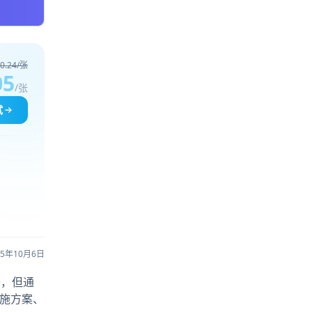
0.24/张
05
/张
试
25年10月6日
公开，但通
实施方案、