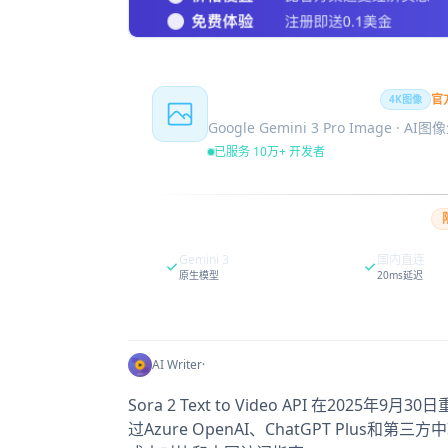
Nano Banana Pro
官
4K图像
Google Gemini 3 Pro Image · AI
已服务 10万+ 开发者
Gemini 3
国内直连
原生模型
20ms延迟
AI Writer
·
Sora 2 Text to Video API 在2
过Azure OpenAI、ChatGPT Pl