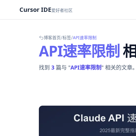
Cursor IDE
爱好者社区
/
/
博客首页
标签
API速率限制
API速率限制
相
找到
3
篇与 "
API速率限制
" 相关的文