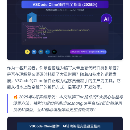
作为一名开发者，你是否曾经为编写大量重复代码而感到烦恼？
是否在理解复杂源码时耗费了大量时间？随着AI技术的迅猛发
展，VSCode的Cline插件正成为程序员最趁手的生产力工具，它
能从根本上改变我们的编码方式，显著提升开发效率。
🔥 2025年4月实测有效：本文详解Cline插件的5大核心功能与
设置方法，特别介绍如何通过laozhang.ai平台以8折价格使用
顶级AI模型，让AI辅助编程体验更加流畅高效！