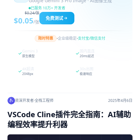
Google Gemini 3 Pro Image · AI图像生成
已服务 10万+ 开发者
$0.24/张
免费测试
$0.05
/张
·
·
限时特惠
企业级稳定
支付宝/微信支付
Gemini 3
国内直连
原生模型
20ms延迟
4K超清
30s出图
2048px
极速响应
资深开发者
·
全栈工程师
2025年4月6日
VSCode Cline插件完全指南：AI辅助
编程效率提升利器