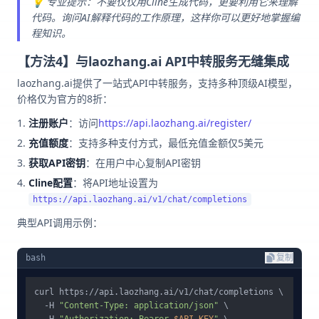
💡 专业提示：不要仅仅用Cline生成代码，更要利用它来理解
代码。询问AI解释代码的工作原理，这样你可以更好地掌握编
程知识。
【方法4】与laozhang.ai API中转服务无缝集成
laozhang.ai提供了一站式API中转服务，支持多种顶级AI模型，
价格仅为官方的8折：
注册账户
：访问
https://api.laozhang.ai/register/
充值额度
：支持多种支付方式，最低充值金额仅5美元
获取API密钥
：在用户中心复制API密钥
Cline配置
：将API地址设置为
https://api.laozhang.ai/v1/chat/completions
典型API调用示例：
bash
复制
curl https://api.laozhang.ai/v1/chat/completions \

  -H 
"Content-Type: application/json"
 \
