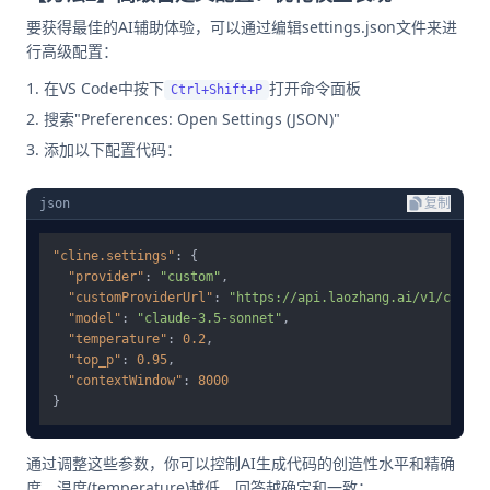
要获得最佳的AI辅助体验，可以通过编辑settings.json文件来进
行高级配置：
在VS Code中按下
打开命令面板
Ctrl+Shift+P
搜索"Preferences: Open Settings (JSON)"
添加以下配置代码：
json
复制
"cline.settings"
:
{
"provider"
:
"custom"
,
"customProviderUrl"
:
"https://api.laozhang.ai/v1/chat/c
"model"
:
"claude-3.5-sonnet"
,
"temperature"
:
0.2
,
"top_p"
:
0.95
,
"contextWindow"
:
8000
}
通过调整这些参数，你可以控制AI生成代码的创造性水平和精确
度。温度(temperature)越低，回答越确定和一致；