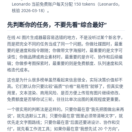
Leonardo 当前免费账户每天分配 150 tokens（Leonardo，
核验 2026-03-18）。
先判断你的任务，不要先看“综合最好”
在线 AI 图片生成器最容易选错的地方，不是没听过某个新名字，
而是把完全不同的任务当成了同一个问题。你做社媒图时，最重
要的是速度和指令跟随；你做带文字海报时，最重要的是文字可
读性；你做品牌或商业素材时，最重要的是许可、协作和后续编
辑；你做参考图探索时，最重要的则是免费额度、队列速度和风
格迭代成本。
这也是为什么很多榜单虽然看起来信息很全，实际决策价值却不
高。它们默认你只要比较“画质”“价格”“易用性”就够了，但真实使
用里，文本渲染、商用风险、是否方便上传现有图片继续修改、
免费额度是否够你试三轮，往往比单次出图的美观程度更重要。
一个很实用的判断法是这样的。只要你最在意“我先把图做出来再
说”，就先选默认工具；只要你最在意“图里必须带清晰文字”，就
优先走文字图路线；只要你最在意“后面还要进设计、协作和交
付”，就先看工作流工具；如果你最在意“我想先试 20 个方向”，