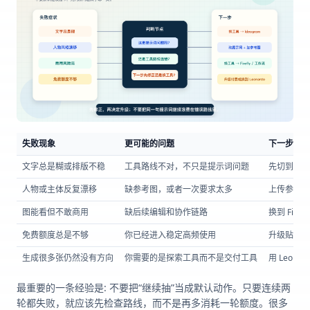
失败现象
更可能的问题
下一步
文字总是糊或排版不稳
工具路线不对，不只是提示词问题
先切到 Id
人物或主体反复漂移
缺参考图，或者一次要求太多
上传参考图
图能看但不敢商用
缺后续编辑和协作链路
换到 Fir
免费额度总是不够
你已经进入稳定高频使用
升级贴近任
生成很多张仍然没有方向
你需要的是探索工具而不是交付工具
用 Leon
最重要的一条经验是: 不要把“继续抽”当成默认动作。只要连续两
轮都失败，就应该先检查路线，而不是再多消耗一轮额度。很多