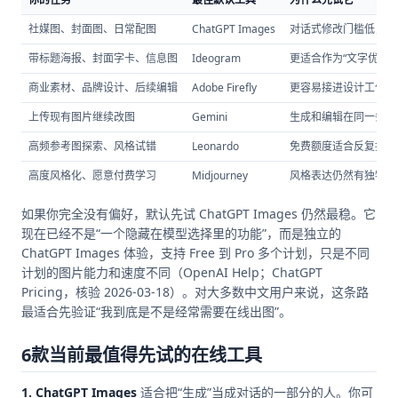
社媒图、封面图、日常配图
ChatGPT Images
对话式修改门槛低，默
带标题海报、封面字卡、信息图
Ideogram
更适合作为“文字优先
商业素材、品牌设计、后续编辑
Adobe Firefly
更容易接进设计工作流
上传现有图片继续改图
Gemini
生成和编辑在同一条对
高频参考图探索、风格试错
Leonardo
免费额度适合反复找方
高度风格化、愿意付费学习
Midjourney
风格表达仍然有独特吸
如果你完全没有偏好，默认先试 ChatGPT Images 仍然最稳。它
现在已经不是“一个隐藏在模型选择里的功能”，而是独立的
ChatGPT Images 体验，支持 Free 到 Pro 多个计划，只是不同
计划的图片能力和速度不同（OpenAI Help；ChatGPT
Pricing，核验 2026-03-18）。对大多数中文用户来说，这条路
最适合先验证“我到底是不是经常需要在线出图”。
6款当前最值得先试的在线工具
1. ChatGPT Images
适合把“生成”当成对话的一部分的人。你可