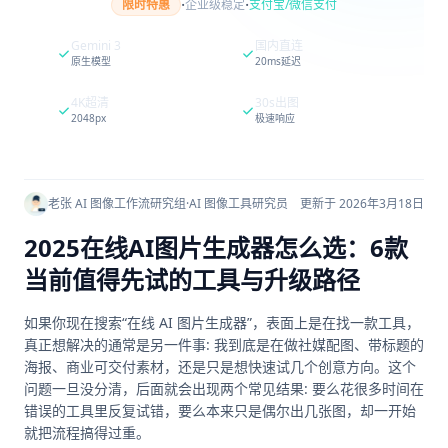
·
·
限时特惠
企业级稳定
支付宝/微信支付
Gemini 3
国内直连
原生模型
20ms延迟
4K超清
30s出图
2048px
极速响应
老张 AI 图像工作流研究组
·
AI 图像工具研究员
更新于 2026年3月18日
2025在线AI图片生成器怎么选：6款
当前值得先试的工具与升级路径
如果你现在搜索“在线 AI 图片生成器”，表面上是在找一款工具，
真正想解决的通常是另一件事: 我到底是在做社媒配图、带标题的
海报、商业可交付素材，还是只是想快速试几个创意方向。这个
问题一旦没分清，后面就会出现两个常见结果: 要么花很多时间在
错误的工具里反复试错，要么本来只是偶尔出几张图，却一开始
就把流程搞得过重。