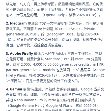
以先给一句方向，再上传参考图，然后继续追问和改图。它的优
势不是绝对最低价，而是上手负担低，尤其适合不知道提示词该
怎么一步写完整的用户（OpenAI Help，核验 2026-03-18）。
2. Ideogram
更适合作为“带文字海报”的优先候选，而不是泛用
默认工具。它当前 Free 计划是 10 credits/week，Private
generation 从 Plus 开始（Ideogram Docs，核验 2026-03-
18）。如果你的任务是公众号封面、活动主视觉、标题字卡或信
息图，它通常比只看综合画质更重要。
3. Adobe Firefly
最适合已经在 Adobe 生态里工作的人。它现
在免费可用，付费计划从 Standard、Pro 到 Premium 分层清
楚，对应 2,000、4,000 和 50,000 generative credits，而且把
partner generative AI models 也放进同一个产品层里（Adobe
Firefly Plans，核验 2026-03-18）。这意味着它不是单纯的一款
“出图网站”，而是一条更完整的设计工作流入口。
4. Gemini
更像“先生成，再继续改”的在线路线。Google 当前文
档直接把生成、编辑、上传多张图片重组放在一条帮助链路里，
并把 Nano Banana Pro 的 redo 能力放在付费订阅体系内
（Google Gemini Help；Google AI Plans，核验 2026-03-
18）。如果你经常拿现成图片继续改，而不是每次都从零开始，