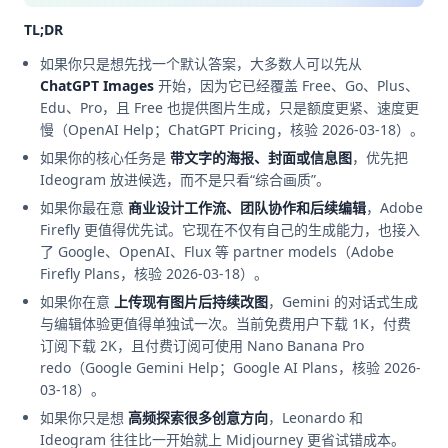
TL;DR
如果你只是想先找一个默认答案，大多数人可以先从
ChatGPT Images
开始，因为它已经覆盖 Free、Go、Plus、
Edu、Pro，且 Free 也提供图片生成，只是额度更紧、速度更
慢（OpenAI Help；ChatGPT Pricing，核验 2026-03-18）。
如果你的核心任务是
带文字的海报、封面或信息图
，优先把
Ideogram 放进候选，而不是只看“综合画质”。
如果你最在意
商业设计工作流、团队协作和后续编辑
，Adobe
Firefly 更值得优先试。它现在不仅有自己的生成能力，也接入
了 Google、OpenAI、Flux 等 partner models（Adobe
Firefly Plans，核验 2026-03-18）。
如果你在意
上传现有图片后持续改图
，Gemini 的对话式生成
与编辑体验更值得单独试一次。当前免费用户下载 1K，付费
订阅下载 2K，且付费订阅可使用 Nano Banana Pro
redo（Google Gemini Help；Google AI Plans，核验 2026-
03-18）。
如果你只是想
高频探索很多创意方向
，Leonardo 和
Ideogram 往往比一开始就上 Midjourney 更省试错成本。