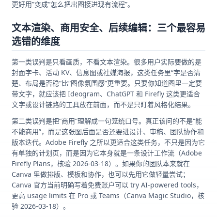
更好用”变成“怎么把出图接进现有流程”。
文本渲染、商用安全、后续编辑：三个最容易
选错的维度
第一类误判是只看画质，不看文本渲染。很多用户实际要做的是
封面字卡、活动 KV、信息图或社媒海报，这类任务里“字是否清
楚、布局是否稳”比“图像氛围感”更重要。只要你知道图里一定要
带文字，就应该把 Ideogram、ChatGPT 和 Firefly 这类更适合
文字或设计链路的工具放在前面，而不是只盯着风格化结果。
第二类误判是把“商用”理解成一句笼统口号。真正该问的不是“能
不能商用”，而是这张图后面是否还要进设计、审稿、团队协作和
版本迭代。Adobe Firefly 之所以更适合这类任务，不只是因为它
有单独的计划页，而是因为它本身就是一条设计工作流（Adobe
Firefly Plans，核验 2026-03-18）。如果你的团队本来就在
Canva 里做排版、模板和协作，也可以先用它做轻量尝试；
Canva 官方当前明确写着免费账户可以 try AI-powered tools，
更高 usage limits 在 Pro 或 Teams（Canva Magic Studio，核
验 2026-03-18）。