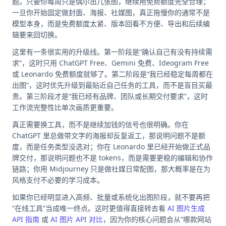
题。只要你每周只是偶尔出几张图，继续用免费额度完全合理；
一旦你开始固定做封面、海报、社媒图，真正拖慢你的通常不是
模型本身，而是免费额度太紧、版本回看不方便、导出和后续编
辑要来回切换。
这里有一条很实用的升级线。第一阶段是“确认自己有没有持续需
求”，这时只用 ChatGPT Free、Gemini 免费、Ideogram Free
或 Leonardo 免费额度就够了。第二阶段是“我已经稳定每周都在
出图”，这时优先升级到最贴近自己任务的工具，而不是盲目买最
贵。第三阶段才是“我已经有品牌、团队或长期交付要求”，这时
工作流完整性比单次画质更重要。
真正需要换工具，而不是继续加钱的信号也很明确。你在
ChatGPT 里总做带文字的海报却反复返工，那说明问题不是额
度，而是任务类型没选对；你在 Leonardo 里已经开始做正式品
牌交付，那说明问题也不是 tokens，而是需要更稳的编辑和协作
链路；你用 Midjourney 只是做社媒日常配图，那大概率是在为
风格支付不必要的学习成本。
如果你已经明显进入高频、批量或系统化出图阶段，就不要再把
“在线工具”当成唯一终点。这时更值得直接转去看
AI 图片生成
API 指南
或
AI 图片 API 对比
，因为你的核心问题会从“哪款网站