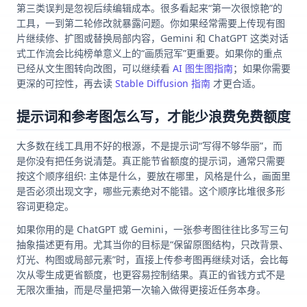
第三类误判是忽视后续编辑成本。很多看起来“第一次很惊艳”的
工具，一到第二轮修改就暴露问题。你如果经常需要上传现有图
片继续修、扩图或替换局部内容，Gemini 和 ChatGPT 这类对话
式工作流会比纯榜单意义上的“画质冠军”更重要。如果你的重点
已经从文生图转向改图，可以继续看
AI 图生图指南
；如果你需要
更深的可控性，再去读
Stable Diffusion 指南
才更合适。
提示词和参考图怎么写，才能少浪费免费额度
大多数在线工具用不好的根源，不是提示词“写得不够华丽”，而
是你没有把任务说清楚。真正能节省额度的提示词，通常只需要
按这个顺序组织: 主体是什么，要放在哪里，风格是什么，画面里
是否必须出现文字，哪些元素绝对不能错。这个顺序比堆很多形
容词更稳定。
如果你用的是 ChatGPT 或 Gemini，一张参考图往往比多写三句
抽象描述更有用。尤其当你的目标是“保留原图结构，只改背景、
灯光、构图或局部元素”时，直接上传参考图再继续对话，会比每
次从零生成更省额度，也更容易控制结果。真正的省钱方式不是
无限次重抽，而是尽量把第一次输入做得更接近任务本身。