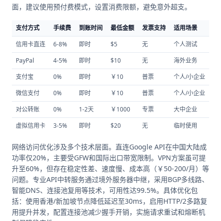
面，建议使用预付费模式，设置消费限额，避免意外超支。
支付方式
手续费
到账时间
最低金额
发票支持
适用场景
信用卡直连
6-8%
即时
$5
无
个人测试
PayPal
4-5%
即时
$10
无
海外业务
支付宝
0%
即时
￥10
普票
个人/小企业
微信支付
0%
即时
￥10
普票
个人/小企业
对公转账
0%
1-2天
￥1000
专票
大中企业
虚拟信用卡
3-5%
即时
$20
无
临时使用
网络访问优化涉及多个技术层面。直连Google API在中国大陆成
功率仅20%，主要受GFW和国际出口带宽限制。VPN方案虽可提
升至60%，但存在稳定性差、速度慢、成本高（￥50-200/月）等
问题。专业API中转服务通过境外服务器中继，采用BGP多线路、
智能DNS、连接池复用等技术，可用性达99.5%。具体优化包
括：使用香港/新加坡节点降低延迟至30ms，启用HTTP/2多路复
用提升并发，配置连接池减少握手开销，实施请求重试和熔断机