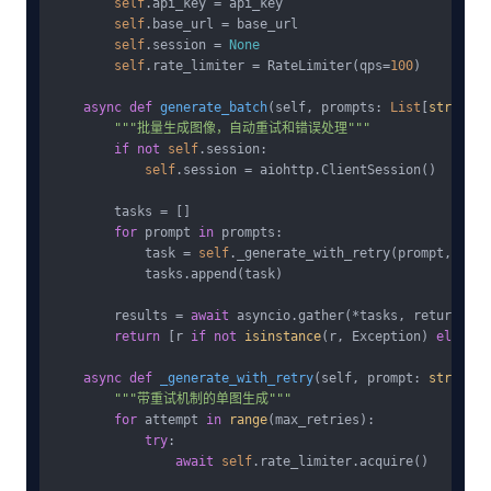
self
.api_key = api_key

self
.base_url = base_url

self
.session = 
None
self
.rate_limiter = RateLimiter(qps=
100
)

async
def
generate_batch
(
self, prompts: 
List
[
str
], **
"""批量生成图像，自动重试和错误处理"""
if
not
self
.session:

self
.session = aiohttp.ClientSession()

        tasks = []

for
 prompt 
in
 prompts:

            task = 
self
._generate_with_retry(prompt, **kwa
            tasks.append(task)

        results = 
await
 asyncio.gather(*tasks, return_exc
return
 [r 
if
not
isinstance
(r, Exception) 
else
 {
"
async
def
_generate_with_retry
(
self, prompt: 
str
, max
"""带重试机制的单图生成"""
for
 attempt 
in
range
(max_retries):

try
:

await
self
.rate_limiter.acquire()
