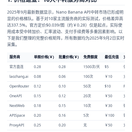
2025年9月最新数据显示，Nano Banana API中转市场已形成明
显的价格梯队。基于对10家主流服务商的实际测试，价格差异高
达337.5%。官方定价$0.039/图（约￥0.28）仅是起点，实际使
用成本受中转加价、汇率波动、支付手续费等多重因素影响。以
下是我们整理的完整价格矩阵，所有数据均为2025年9月2日实时
采集。
服务商
单图价格(￥)
批量价格(￥)
免费额度
最低充值
支付
官方直连
0.28
0.28
1500次/天
$5
信用
laozhang.ai
0.08
0.06
100次
￥10
支付
OpenRouter
0.12
0.10
50次
$10
PayP
OneAPI
0.15
0.12
20次
￥50
支付
NextWeb
0.18
0.15
10次
￥30
微信
APISpace
0.20
0.16
5次
￥100
银联
ProxyAPI
0.25
0.20
无
￥50
支付