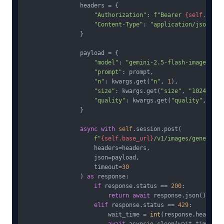
                headers = {

"Authorization"
: 
f"Bearer 
{self.api_k
"Content-Type"
: 
"application/json"
                }

                payload = {

"model"
: 
"gemini-2.5-flash-image"
,

"prompt"
: prompt,

"n"
: kwargs.get(
"n"
, 
1
),

"size"
: kwargs.get(
"size"
, 
"1024x1024
"quality"
: kwargs.get(
"quality"
, 
"sta
                }

async
with
self
.session.post(

f"
{self.base_url}
/v1/images/generatio
                    headers=headers,

                    json=payload,

                    timeout=
30
                ) 
as
 response:

if
 response.status == 
200
:

return
await
 response.json()

elif
 response.status == 
429
:

                        wait_time = 
int
(response.headers.
await
 asyncio.sleep(wait_time)
