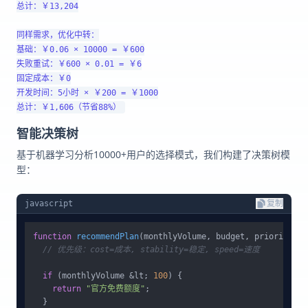
总计：￥13,204

同样需求，优化中转：

基础：￥0.06 × 10000 = ￥600

失败重试：￥600 × 0.01 = ￥6

固定成本：￥0

开发时间：5小时 × ￥200 = ￥1000

智能决策树
基于机器学习分析10000+用户的选择模式，我们构建了决策树模
型：
javascript
复制
function
recommendPlan
(
monthlyVolume, budget, priority
) {

// 优先级：cost=成本, stability=稳定, speed=速度
if
 (monthlyVolume &lt; 
100
) {

return
"官方免费额度"
;

  }
