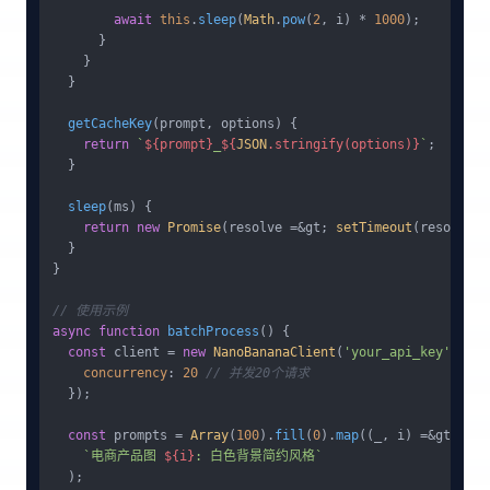
await
this
.
sleep
(
Math
.
pow
(
2
, i) * 
1000
);

      }

    }

  }

getCacheKey
(
prompt, options
) {

return
`
${prompt}
_
${
JSON
.stringify(options)}
`
;

  }

sleep
(
ms
) {

return
new
Promise
(resolve =&gt; 
setTimeout
(resolve, 
  }

}

// 使用示例
async
function
batchProcess
(
) {

const
 client = 
new
NanoBananaClient
(
'your_api_key'
, {

concurrency
: 
20
// 并发20个请求
  });

const
 prompts = 
Array
(
100
).
fill
(
0
).
map
((_, i) =&gt; 

`电商产品图 
${i}
: 白色背景简约风格`
  );
