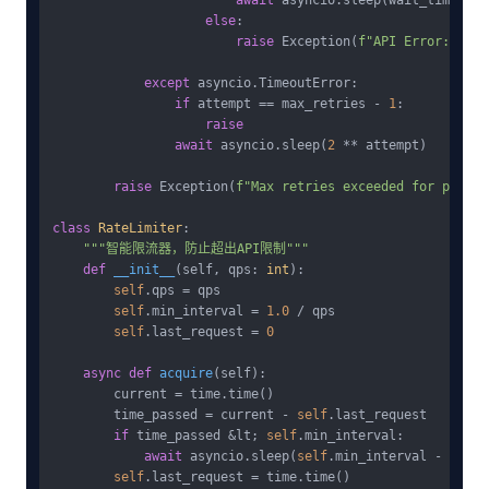
else
:

raise
 Exception(
f"API Error: 
{res
except
 asyncio.TimeoutError:

if
 attempt == max_retries - 
1
:

raise
await
 asyncio.sleep(
2
 ** attempt)

raise
 Exception(
f"Max retries exceeded for prompt
class
RateLimiter
:

"""智能限流器，防止超出API限制"""
def
__init__
(
self, qps: 
int
):

self
.qps = qps

self
.min_interval = 
1.0
 / qps

self
.last_request = 
0
async
def
acquire
(
self
):

        current = time.time()

        time_passed = current - 
self
.last_request

if
 time_passed &lt; 
self
.min_interval:

await
 asyncio.sleep(
self
.min_interval - time_
self
.last_request = time.time()
