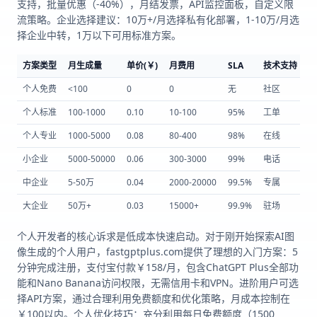
支持，批量优惠（-40%），月结发票，API监控面板，自定义限
流策略。企业选择建议：10万+/月选择私有化部署，1-10万/月选
择企业中转，1万以下可用标准方案。
方案类型
月生成量
单价(￥)
月费用
SLA
技术支持
发
个人免费
<100
0
0
无
社区
无
个人标准
100-1000
0.10
10-100
95%
工单
普
个人专业
1000-5000
0.08
80-400
98%
在线
普
小企业
5000-50000
0.06
300-3000
99%
电话
专
中企业
5-50万
0.04
2000-20000
99.5%
专属
专
大企业
50万+
0.03
15000+
99.9%
驻场
合
个人开发者的核心诉求是低成本快速启动。对于刚开始探索AI图
像生成的个人用户，fastgptplus.com提供了理想的入门方案：5
分钟完成注册，支付宝付款￥158/月，包含ChatGPT Plus全部功
能和Nano Banana访问权限，无需信用卡和VPN。进阶用户可选
择API方案，通过合理利用免费额度和优化策略，月成本控制在
￥100以内。个人优化技巧：充分利用每日免费额度（1500