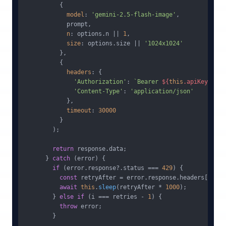
          {

model
: 
'gemini-2.5-flash-image'
,

            prompt,

n
: options.
n
 || 
1
,

size
: options.
size
 || 
'1024x1024'
          },

          {

headers
: {

'Authorization'
: 
`Bearer 
${
this
.apiKey}
`
,

'Content-Type'
: 
'application/json'
            },

timeout
: 
30000
          }

        );

return
 response.
data
;

      } 
catch
 (error) {

if
 (error.
response
?.
status
 === 
429
) {

const
 retryAfter = error.
response
.
headers
[
'retr
await
this
.
sleep
(retryAfter * 
1000
);

        } 
else
if
 (i === retries - 
1
) {

throw
 error;

        }
