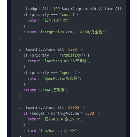
if
 (budget &lt; 
100
 &amp;&amp; monthlyVolume &lt; 
1000
)
if
 (priority === 
"cost"
) {

return
"社区开源方案"
;

    }

return
"fastgptplus.com - ￥158/月全包"
;

  }

if
 (monthlyVolume &lt; 
5000
) {

if
 (priority === 
"stability"
) {

return
"laozhang.ai个人专业版"
;

    }

if
 (priority === 
"speed"
) {

return
"OpenRouter标准版"
;

    }

return
"OneAPI基础版"
;

  }

if
 (monthlyVolume &lt; 
50000
) {

if
 (budget > monthlyVolume * 
0.08
) {

return
"官方API + 企业VPN"
;

    }

return
"laozhang.ai企业版"
;

  }
