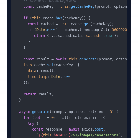
// 智能缓存，相似prompt复用
const
 cacheKey = 
this
.
getCacheKey
(prompt, options);

if
 (
this
.
cache
.
has
(cacheKey)) {

const
 cached = 
this
.
cache
.
get
(cacheKey);

if
 (
Date
.
now
() - cached.
timestamp
 &lt; 
3600000
) { 
return
 { ...cached.
data
, 
cached
: 
true
 };

      }

    }

const
 result = 
await
this
.
generate
(prompt, options);

this
.
cache
.
set
(cacheKey, {

data
: result,

timestamp
: 
Date
.
now
()

    });

return
 result;

  }

async
generate
(
prompt, options, retries = 
3
) {

for
 (
let
 i = 
0
; i &lt; retries; i++) {

try
 {

const
 response = 
await
 axios.
post
(

`
${
this
.baseURL}
/v1/images/generations`
,
