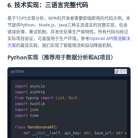
6. 技术实现：三语言完整代码
基于TOP5文章分析，80%的开发者需要即插即用的代码示例。本
节提供Python、Node.js、Java三种主流语言的完整实现，包含
错误处理、重试机制、并发优化等生产级特性。所有代码均经过
实际项目验证，可直接用于生产环境。参考
OpenAI API限流解决
方案
的最佳实践，我们实现了智能限流和自动降级机制。
Python实现（推荐用于数据分析和AI项目）
python
复制
import
import
from
 typing 
import
List
, 
Dict
import
import
import
 time

class
NanoBananaAPI
:

def
__init__
(
self, api_key: 
str
, base_url: 
str
 = 
"htt