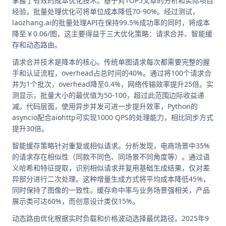
掌握了有效的成本优化技术。基于对TOP5文章的分析和实际项目
经验，批量处理优化可将单位成本降低70-90%。经过测试，
laozhang.ai的批量处理API在保持99.5%成功率的同时，将成本
降至￥0.06/图，这主要得益于三大优化策略：请求合并、智能缓
存和动态路由。
请求合并技术是降本的核心。传统单图请求每次都需要完整的握
手和认证流程，overhead占总时间的40%。通过将100个请求合
并为1个批次，overhead降至0.4%，网络传输效率提升25倍。实
测显示，批量大小的最优值为50-100，超过此范围边际收益递
减。代码层面，使用异步并发可进一步提升效率，Python的
asyncio配合aiohttp可实现1000 QPS的处理能力，相比同步方式
提升30倍。
智能缓存策略针对重复或相似请求。分析发现，电商场景中35%
的请求存在相似性（同款不同色、同场景不同角度等）。通过语
义哈希和特征提取，识别相似请求并复用基础生成结果，仅对差
异部分进行二次处理。这种增量生成方式将平均成本降低45%，
同时保持了图像的一致性。缓存命中率与业务场景强相关，产品
展示类可达60%，而创意设计类仅15%。
动态路由优化根据实时负载和价格波动选择最优路径。2025年9