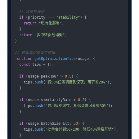
// 大规模使用
if
 (priority === 
"stability"
) {

return
"私有化部署"
;

  }

return
"多中转负载均衡"
;

}

// 成本优化建议生成器
function
getOptimizationTips
(
usage
) {

const
 tips = [];

if
 (usage.
peakHour
 > 
0.5
) {

    tips.
push
(
"将50%任务调度到深夜，可节省20%"
);

  }

if
 (usage.
similarityRate
 > 
0.3
) {

    tips.
push
(
"启用智能缓存，相似请求可节省30%"
);

  }

if
 (usage.
batchSize
 &lt; 
50
) {

    tips.
push
(
"批量合并到50-100，降低40%网络开销"
);

  }
