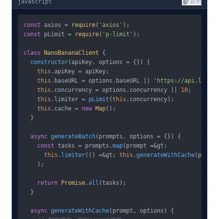
javascript
复制
const
 axios = 
require
(
'axios'
const
 pLimit = 
require
(
'p-limit'
);

class
NanoBananaClient
 {

constructor
(
apiKey, options = {}
) {

this
.
apiKey
 = apiKey;

this
.
baseURL
 = options.
baseURL
 || 
'https://api.laozha
this
.
concurrency
 = options.
concurrency
 || 
10
;

this
.
limiter
 = 
pLimit
(
this
.
concurrency
);

this
.
cache
 = 
new
Map
();

  }

async
generateBatch
(
prompts, options = {}
) {

const
 tasks = prompts.
map
(prompt =&gt; 

this
.
limiter
(() =&gt; 
this
.
generateWithCache
(prompt
    );

return
Promise
.
all
(tasks);

  }

async
generateWithCache
(
prompt, options
) {
