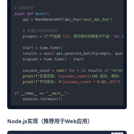
# 使用示例
async
def
main
():

    api = NanoBananaAPI(api_key=
"your_api_key"
)

# 批量生成100张图片
    prompts = [
f"产品图 
{i}
: 现代简约风格电子产品"
for
 i 
in
    start = time.time()

    results = 
await
 api.generate_batch(prompts, quality=
"
    elapsed = time.time() - start

    success_count = 
sum
(
1
for
 r 
in
 results 
if
"error"
not
print
(
f"生成完成: 
{success_count}
/100 成功, 耗时: 
{elap
print
(
f"平均成本: ￥
{success_count * 
0.06
:
.2
f}
"
)

if
 __name__ == 
"__main__"
:

Node.js实现（推荐用于Web应用）