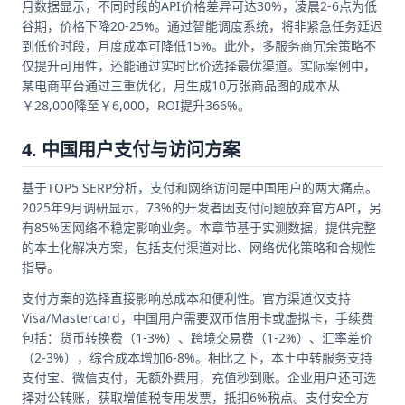
月数据显示，不同时段的API价格差异可达30%，凌晨2-6点为低
谷期，价格下降20-25%。通过智能调度系统，将非紧急任务延迟
到低价时段，月度成本可降低15%。此外，多服务商冗余策略不
仅提升可用性，还能通过实时比价选择最优渠道。实际案例中，
某电商平台通过三重优化，月生成10万张商品图的成本从
￥28,000降至￥6,000，ROI提升366%。
4. 中国用户支付与访问方案
基于TOP5 SERP分析，支付和网络访问是中国用户的两大痛点。
2025年9月调研显示，73%的开发者因支付问题放弃官方API，另
有85%因网络不稳定影响业务。本章节基于实测数据，提供完整
的本土化解决方案，包括支付渠道对比、网络优化策略和合规性
指导。
支付方案的选择直接影响总成本和便利性。官方渠道仅支持
Visa/Mastercard，中国用户需要双币信用卡或虚拟卡，手续费
包括：货币转换费（1-3%）、跨境交易费（1-2%）、汇率差价
（2-3%），综合成本增加6-8%。相比之下，本土中转服务支持
支付宝、微信支付，无额外费用，充值秒到账。企业用户还可选
择对公转账，获取增值税专用发票，抵扣6%税点。支付安全方