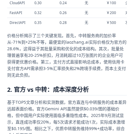
CloudAPI
0.30
0.24
无
￥100
企业
FastAPI
0.32
0.26
无
￥200
对公
DirectAPI
0.35
0.28
无
￥500
发票
价格分析揭示了三个关键发现。首先，中转服务商的加价率
从-71%到+25%不等，最便宜的laozhang.ai实际价格仅为官方的
28.6%，这得益于其批量采购和优化的成本结构。其次，批量处
理普遍享有20-25%折扣，月消耗超过10万张图片的企业用户可
获得更优惠价格。第三，支付方式直接影响总成本，使用信用卡
支付官方API需承担3-5%汇率损失和2%跨境手续费，而本土支付
则无此负担。
2. 官方 vs 中转：成本深度分析
基于TOP5文章分析和实测数据，官方直连与中转服务的成本差异
远超表面价格。官方Gemini API虽然提供$0.039/图的基础价
格，但中国用户实际使用面临多重隐性成本。2025年9月测试显
示，直连成功率仅20%，每5次请求才能成功1次，实际成本激增
至$0.195/图。相比之下，优质中转服务维持99%+成功率，综合