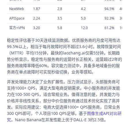
NextWeb
1.87
2.8
4.2
94.5%
400
APISpace
2.24
3.5
5.0
92.3%
300
官方+VPN
3.20
5.8
12.0
61.2%
100
稳定性评估基于30天连续监测数据。优质服务商的月度可用性达
99.5%以上，相当于每月故障时间不超过3.6小时。故障恢复时间
（MTTR）平均15分钟，最快的laozhang.ai仅需5分钟。长期趋
势分析显示，稳定性与服务商的运营时长正相关，运营超过2年的
服务商故障率降低60%。容灾能力测试中，具备多地域备份的服
务商在单点故障时可实现秒级切换，业务零感知。
并发处理能力决定了业务扩展性。压力测试显示，头部服务商可
支持1000+ QPS，满足大型电商促销需求。中小服务商的并发能
力在100-500 QPS，适合常规业务。值得注意的是，并发能力与
价格并非线性关系，部分中价位服务商通过技术优化实现了高并
发。实际应用建议：电商大促选择1000+ QPS服务商，日常业务
300 QPS即可，个人项目100 QPS足够。基于
图像生成API对比研
究
，Nano Banana在并发性能上优于DALL-E 3约2.5倍。