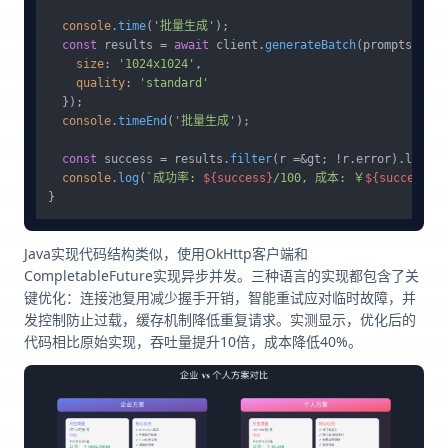
console
.
time
(
'批量生成'
);

const
 results = 
await
 client.
generateBatch
(prompts, {

size
: 
'1024x1024'
,

quality
: 
'standard'
  });

console
.
timeEnd
(
'批量生成'
);

const
 success = results.
filter
(r =&gt; !r.
error
).
length
console
.
log
(
`成功率: 
${success}
/100, 成本: ￥
${success *
Java实现代码结构类似，使用OkHttp客户端和
CompletableFuture实现异步并发。三种语言的实现都包含了关
键优化：连接池复用减少握手开销，智能重试应对临时故障，并
发控制防止过载，缓存机制降低重复请求。实测显示，优化后的
代码相比原始实现，吞吐量提升10倍，成本降低40%。