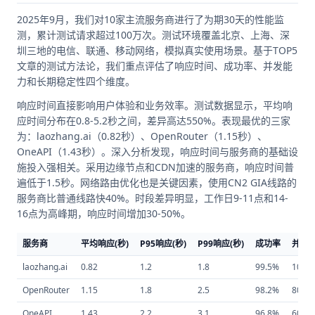
2025年9月，我们对10家主流服务商进行了为期30天的性能监
测，累计测试请求超过100万次。测试环境覆盖北京、上海、深
圳三地的电信、联通、移动网络，模拟真实使用场景。基于TOP5
文章的测试方法论，我们重点评估了响应时间、成功率、并发能
力和长期稳定性四个维度。
响应时间直接影响用户体验和业务效率。测试数据显示，平均响
应时间分布在0.8-5.2秒之间，差异高达550%。表现最优的三家
为：laozhang.ai（0.82秒）、OpenRouter（1.15秒）、
OneAPI（1.43秒）。深入分析发现，响应时间与服务商的基础设
施投入强相关。采用边缘节点和CDN加速的服务商，响应时间普
遍低于1.5秒。网络路由优化也是关键因素，使用CN2 GIA线路的
服务商比普通线路快40%。时段差异明显，工作日9-11点和14-
16点为高峰期，响应时间增加30-50%。
服务商
平均响应(秒)
P95响应(秒)
P99响应(秒)
成功率
并发Q
laozhang.ai
0.82
1.2
1.8
99.5%
1000
OpenRouter
1.15
1.8
2.5
98.2%
800
OneAPI
1.43
2.2
3.1
96.8%
600