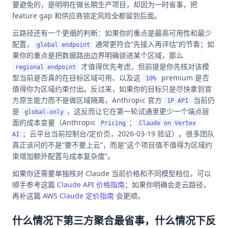
要避免的，是明明在做长期生产项目，却因为一时省事，把
feature gap 和供应商锁定风险全都留到后面。
云路径还有一个更细的判断：如果你的重点是最高可用性和最少
配置，
通常更符合“先接入再评估”的节奏；如
global endpoint
果你的重点是把数据路由边界明确锁进某个区域，那么
才值得优先考虑，但前提是你先核对该模
regional endpoint
型当前是否真的在目标区域可用、以及这
premium 是否
10%
值得你为区域约束付出。反过来，如果你的目标只是尽快拿到官
方原生能力而不是做区域隔离，Anthropic 官方
当前仍
1P API
是
，这反而让它在第一轮试通里更少一个端点层
global-only
面的成本变量（Anthropic
；
Pricing
Claude on Vertex
；云平台当前控制台/定价页，2026-03-19 验证）。很多团队
AI
真正该问的不是“要不要上云”，而是“这个项目值不值得为区域约
束增加额外配置与成本复杂度”。
如果你还需要单独核对 Claude 当前价格和不同模型档位，可以
顺手参考这篇
Claude API 价格指南
；如果你明确会走云路径，
再补这篇
AWS Claude 定价指南
会更顺。
什么情况下第三方聚合最省事，什么情况下反