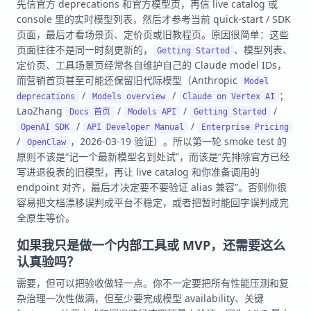
先信官方 deprecations 和官方模型页，再信 live catalog 或
console 里的实时模型列表，然后才参考当前 quick-start / SDK
页面，最后才看场景页、定价页或旧教程页。原因很简单：这些
页面往往不是同一时刻更新的，
、模型列表、
Getting Started
定价页、工具场景页经常各自维护自己的 Claude model IDs，
而营销首页甚至可能还保留旧代际模型（Anthropic
Model
/
/
；
deprecations
Models overview
Claude on Vertex AI
LaoZhang
/
/
/
Docs 首页
Models API
Getting Started
/
/
OpenAI SDK
API Developer Manual
Enterprise Pricing
/
，2026-03-19 验证）。所以第一轮 smoke test 的
OpenClaw
原则不该是“记一个最新模型名到处试”，而该是“先排除官方已经
写进退役表的旧模型，再让 live catalog 和你准备调用的
endpoint 对齐，最后才决定要不要验证 alias 兼容”。否则你很
容易把文档漂移误判成平台不稳定，或者把暂时能回字误判成完
全原生等价。
如果我只是做一个内部工具或 MVP，还需要这么
认真验吗？
需要，但可以把验收做轻一点。你不一定要把所有性能压测和复
杂治理一次性做满，但至少要完成模型 availability、关键