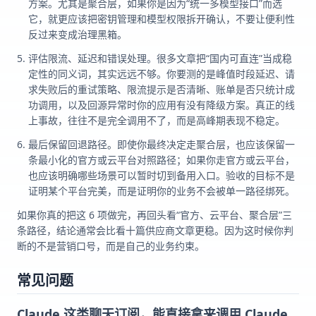
方案。尤其是聚合层，如果你是因为“统一多模型接口”而选
它，就更应该把密钥管理和模型权限拆开确认，不要让便利性
反过来变成治理黑箱。
评估限流、延迟和错误处理。很多文章把“国内可直连”当成稳
定性的同义词，其实远远不够。你要测的是峰值时段延迟、请
求失败后的重试策略、限流提示是否清晰、账单是否只统计成
功调用，以及回源异常时你的应用有没有降级方案。真正的线
上事故，往往不是完全调用不了，而是高峰期表现不稳定。
最后保留回退路径。即使你最终决定走聚合层，也应该保留一
条最小化的官方或云平台对照路径；如果你走官方或云平台，
也应该明确哪些场景可以暂时切到备用入口。验收的目标不是
证明某个平台完美，而是证明你的业务不会被单一路径绑死。
如果你真的把这 6 项做完，再回头看“官方、云平台、聚合层”三
条路径，结论通常会比看十篇供应商文章更稳。因为这时候你判
断的不是营销口号，而是自己的业务约束。
常见问题
Claude 这类聊天订阅，能直接拿来调用 Claude