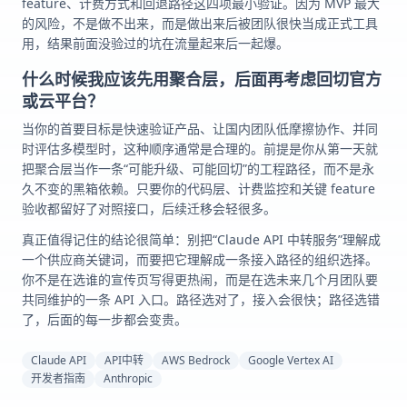
feature、计费方式和回退路径这四项最小验证。因为 MVP 最大
的风险，不是做不出来，而是做出来后被团队很快当成正式工具
用，结果前面没验过的坑在流量起来后一起爆。
什么时候我应该先用聚合层，后面再考虑回切官方
或云平台？
当你的首要目标是快速验证产品、让国内团队低摩擦协作、并同
时评估多模型时，这种顺序通常是合理的。前提是你从第一天就
把聚合层当作一条“可能升级、可能回切”的工程路径，而不是永
久不变的黑箱依赖。只要你的代码层、计费监控和关键 feature
验收都留好了对照接口，后续迁移会轻很多。
真正值得记住的结论很简单：别把“Claude API 中转服务”理解成
一个供应商关键词，而要把它理解成一条接入路径的组织选择。
你不是在选谁的宣传页写得更热闹，而是在选未来几个月团队要
共同维护的一条 API 入口。路径选对了，接入会很快；路径选错
了，后面的每一步都会变贵。
Claude API
API中转
AWS Bedrock
Google Vertex AI
开发者指南
Anthropic