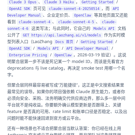
、
，
/
Claude 3 Opus
Claude 3 Haiku
Getting Started
页可见
，而
OpenAI SDK
claude-sonnet-4-20250514
API
、企业定价页、
等其他页面又还能
Developer Manual
OpenClaw
看到
、
、
claude-sonnet-4
claude-sonnet-4-5
claude-
这类写法；与此同时，它自己的
文档
sonnet-4-6
Models API
公开了
作为实时模
GET https://api.laozhang.ai/v1/models
型列表入口（LaoZhang
/
/
Docs 首页
Getting Started
/
/
/
OpenAI SDK
Models API
API Developer Manual
/
，2026-03-19 验证）。这说
Enterprise Pricing
OpenClaw
明聚合层第一步不该是死记某一个 model ID，而该是先看官方
deprecations 与 live catalog，再决定 smoke test 用哪一个名
字。
但聚合层同样最容易被写成“万能捷径”，这正是中文搜索结果里
最常见的误导。如果你的项目强依赖 Claude 原生能力，或者你
必须向安全、采购、法务明确交代供应商边界，那么多一层中间
平台就不是纯收益。你要额外确认模型更新是否跟得上、关键
feature 是否真的可用、rate limit 和账单口径是否稳定、以及出
问题时能不能快速回退到官方或云平台。
还有一种场景也不适合把聚合层当默认答案：你已经在线上用
Anthropic 官方或云平台跑核心链路，而且团队对这条链路很