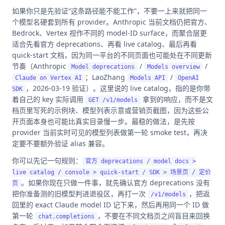
如果你只是先验证“这条路径能不能工作”，不要一上来就把同一
个模型名硬套到所有 provider。Anthropic 当前文档仍把官方、
Bedrock、Vertex 视作不同的 model-ID surface，而聚合层更
适合先看官方 deprecations、再看 live catalog、最后再看
quick-start 文档，因为同一平台的不同页面也可能处在不同更新
节奏（Anthropic
/
/
Model deprecations
Models overview
；LaoZhang
/
Claude on Vertex AI
Models API
OpenAI
，2026-03-19 验证）。这里说的 live catalog，指的是你带
SDK
着自己的 key 实际调用
拿到的响应，而不是文
GET /v1/models
档页里写死的示例块、模型列表示意或营销页截图，因为这些公
开页面本身也可能比真实目录慢一步。最稳的做法，是先按
provider 当前实时可见的模型列表做第一轮 smoke test，再决
定要不要额外验证 alias 兼容。
你可以先记一句规则：
官方 deprecations / model docs >
live catalog / console > quick-start / SDK > 场景页 / 定价
。如果你现在只做一件事，就先确认官方 deprecations 没有
页
把你准备测的旧模型判进退役区，再打一次
，把返
/v1/models
回里的 exact Claude model ID 记下来，然后再用同一个 ID 做
第一轮
，不要在不同文档页之间盲目来回换
chat.completions