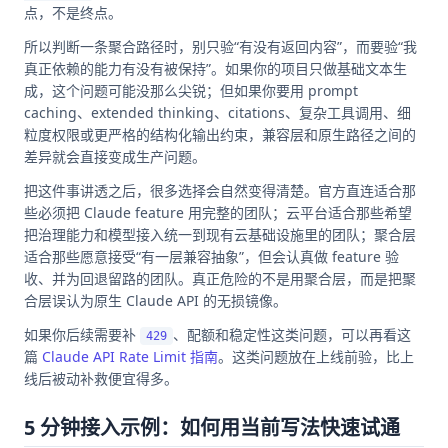
点，不是终点。
所以判断一条聚合路径时，别只验“有没有返回内容”，而要验“我
真正依赖的能力有没有被保持”。如果你的项目只做基础文本生
成，这个问题可能没那么尖锐；但如果你要用 prompt
caching、extended thinking、citations、复杂工具调用、细
粒度权限或更严格的结构化输出约束，兼容层和原生路径之间的
差异就会直接变成生产问题。
把这件事讲透之后，很多选择会自然变得清楚。官方直连适合那
些必须把 Claude feature 用完整的团队；云平台适合那些希望
把治理能力和模型接入统一到现有云基础设施里的团队；聚合层
适合那些愿意接受“有一层兼容抽象”，但会认真做 feature 验
收、并为回退留路的团队。真正危险的不是用聚合层，而是把聚
合层误认为原生 Claude API 的无损镜像。
如果你后续需要补
、配额和稳定性这类问题，可以再看这
429
篇
Claude API Rate Limit 指南
。这类问题放在上线前验，比上
线后被动补救便宜得多。
5 分钟接入示例：如何用当前写法快速试通