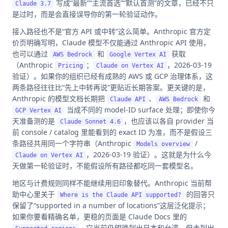
写成“最新”“主流首选”“默认首测”的文章，已经不只
Claude 3.7
是过时，而是会直接误导你的第一轮验证动作。
接入路径也不是“官方 API 或中转”这么简单。Anthropic 官方定
价页明确写明，Claude 模型不仅能通过 Anthropic API 使用，
也可以通过
和
获取
AWS Bedrock
Google Vertex AI
（Anthropic
；
，2026-03-19
Pricing
Claude on Vertex AI
验证）。如果你的组织已经有成熟的 AWS 或 GCP 治理体系，这
两条路径往往比“先上中转再说”更贴近长期答案。更关键的是，
Anthropic 的模型文档长期把
、
和
Claude API
AWS Bedrock
当成不同的 model-ID surface 处理；即使你今
GCP Vertex AI
天准备测的是
，也应该以各自 provider 当
Claude Sonnet 4.6
前 console / catalog 里能看到的 exact ID 为准，而不是假设三
条路径共用同一个字符串（Anthropic
/
Models overview
，2026-03-19 验证）。这就是为什么今
Claude on Vertex AI
天做第一轮验证时，不能假设所有路径都吃同一套模型名。
地区与计费规则同样不能继续用旧印象替代。Anthropic 当前帮
助中心里关于
的回答只
Where is the Claude API supported?
保留了“supported in a number of locations”这层泛化提示；
如果你要看精确名单，更稳的页面是 Claude Docs 里的
，它当前仍明确列出日本和台湾，但未列出