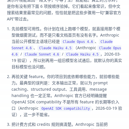
是你有没有把下面 6 项按顺序验掉。它们看起来像常识，但中文
搜索结果里最常见的问题，恰恰就是把这些步骤用一句“兼容官方
API”带过去。
先验模型可用性。你计划在线上跑哪个模型，就直接用那个模
型做烟雾测试，而不是只看文档首页有没有名字。Anthropic
当前公开模型主语境已经是
、
Claude Opus 4.6
Claude
、
（Anthropic
Sonnet 4.6
Claude Haiku 4.5
Claude Opus
/
/
，2026-03-
4.6
Claude Sonnet 4.6
Claude Haiku 4.5
19 验证），所以别再用一组旧模型名试通后，就默认你的真实
目标模型也没问题。
再验关键 feature。你的项目到底依赖哪些能力，就验哪些能
力。最典型的误判是：文本输出正常，就以为 prompt
caching、structured output、工具调用、message
handling 也一定正常。Anthropic 官方已经明确提醒
OpenAI SDK compatibility 不是所有 feature 的长期等价入
口（Anthropic
，2026-03-19 验
OpenAI SDK compatibility
证），这一步不能省。
把计费方式和 credits 规则搞清楚。Anthropic 当前把