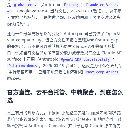
是
（Anthropic
；
global-only
Pricing
Claude on Vertex
；Google Vertex AI 当前文档，2026-03-19 验证）。这不是
AI
云文档里的枝节，而是你做合规、区域路由和上线预案时必须先
确认的条件。
还有一个最容易被忽略的变化：Anthropic 自己提供了 OpenAI
SDK compatibility，但官方文档仍把它呈现为带 feature-gap
的兼容层，而不是可以默认视为原生 Claude API 等价面的接
口；例如当前文档仍明确有部分能力或参数只在原生 Claude API
surface 上可用（Anthropic
/
OpenAI SDK compatibility
，2026-03-19 验证）。这就是为什么今天判断
Data residency
“中转是否可用”，已经不能只看它能不能把
chat.completions
跑起来。
官方直连、云平台托管、中转聚合，到底怎么
选
真正有用的判断方式，不是问“哪条路最先进”，而是先问“哪条路
最符合我的组织约束”。如果你的团队已经具备可用地区条件、能
够直接管理 Anthropic Console、并且最在意 Claude 原生能力