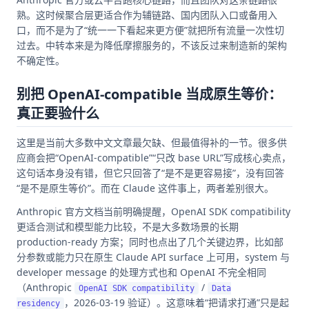
熟。这时候聚合层更适合作为辅链路、国内团队入口或备用入
口，而不是为了“统一一下看起来更方便”就把所有流量一次性切
过去。中转本来是为降低摩擦服务的，不该反过来制造新的架构
不确定性。
别把 OpenAI-compatible 当成原生等价：
真正要验什么
这里是当前大多数中文文章最欠缺、但最值得补的一节。很多供
应商会把“OpenAI-compatible”“只改 base URL”写成核心卖点，
这句话本身没有错，但它只回答了“是不是更容易接”，没有回答
“是不是原生等价”。而在 Claude 这件事上，两者差别很大。
Anthropic 官方文档当前明确提醒，OpenAI SDK compatibility
更适合测试和模型能力比较，不是大多数场景的长期
production-ready 方案；同时也点出了几个关键边界，比如部
分参数或能力只在原生 Claude API surface 上可用，system 与
developer message 的处理方式也和 OpenAI 不完全相同
（Anthropic
/
OpenAI SDK compatibility
Data
，2026-03-19 验证）。这意味着“把请求打通”只是起
residency