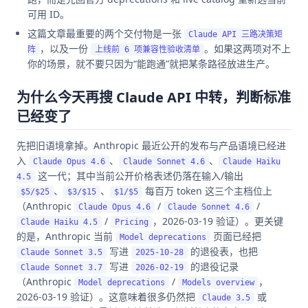
可用 ID。
这篇文章最重要的两个交付物是一张
Claude API 三路决策矩
，以及一份
。如果这两项对不上
阵
上线前 6 项兼容性验收清单
你的场景，就不要只因为“能跑通”就把某条路径放进生产。
为什么今天再搜 Claude API 中转，判断标准
已经变了
先把旧语境拿掉。Anthropic 最近公开的发布与产品语境已经进
入
、
、
Claude Opus 4.6
Claude Sonnet 4.6
Claude Haiku
这一代；其中当前公开价格表述仍落在输入/输出
4.5
、
、
每百万 token 这三个主档位上
$5/$25
$3/$15
$1/$5
（Anthropic
/
/
Claude Opus 4.6
Claude Sonnet 4.6
/
，2026-03-19 验证）。更关键
Claude Haiku 4.5
Pricing
的是，Anthropic 当前
页面已经把
Model deprecations
写进
的退役表，也把
Claude Sonnet 3.5
2025-10-28
写进
的退役记录
Claude Sonnet 3.7
2026-02-19
（Anthropic
/
，
Model deprecations
Models overview
2026-03-19 验证）。这意味着很多仍然把
或
Claude 3.5