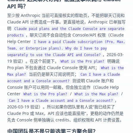
API 吗？
至少按 Anthropic 当前可直接核实的帮助页，不能把聊天订阅和
Claude API 计费混成一件事。更直接地说，Anthropic 已单独写
明
Claude paid plans and the Claude Console are separate
，聊天订阅不会自动包含 Console/API 权限（Claude
products
Help Center
I have a paid Claude subscription (Pro, Max,
Team, or Enterprise plans). Why do I have to pay
，2026-03-
separately to use the Claude API and Console?
19 验证）。在这个前提下，
明确说
What is the Pro plan?
Pro plan 不包含通过 Claude Console 使用 API；
What is the
当前仍是聊天订阅说明页；
Max plan?
Can I have a Claude
则说明 Claude 账户和
account and a Console account?
Console 账户可以用同一邮箱，但会独立运作（Claude Help
Center
/
/
What is the Pro plan?
What is the Max plan?
，
Can I have a Claude account and a Console account?
2026-03-19 验证）。所以如果你团队里有人说“我已经买了
Claude Pro 或 Max，API 应该也能直接用”，更稳的动作仍然是
先去 Console 侧单独确认 credits、组织权限和 API 计费设置。
中国团队是不是只能选第三方聚合层？