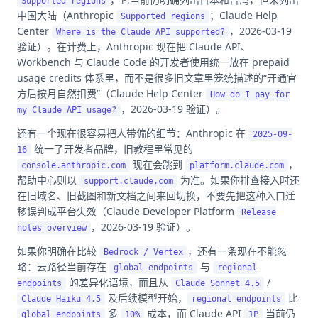
Supported regions
中国大陆（Anthropic
；Claude Help
Supported regions
Center
，2026-03-19
Where is the Claude API supported?
验证）。在计费上，Anthropic 现在把 Claude API、
Workbench 与 Claude Code 的开发者使用统一放在 prepaid
usage credits 体系里，而不是很多旧文章里笼统描述的“开通官
方后按月自然扣费”（Claude Help Center
How do I pay for
，2026-03-19 验证）。
my Claude API usage?
还有一个现在很容易把人带偏的细节：Anthropic 在
2025-09-
统一了开发者品牌，旧教程里常见的
16
现在会跳到
，
console.anthropic.com
platform.claude.com
帮助中心则以
为准。如果你排查接入时还
support.claude.com
在旧域名、旧截图和新文档之间来回切换，不要先把这种入口迁
移误判成平台失效（Claude Developer Platform
Release
，2026-03-19 验证）。
notes overview
如果你明确在比较
，还有一条现在不能忽
Bedrock / Vertex
略：云路径当前存在
与
global endpoints
regional
的差异化语境，而且从
/
endpoints
Claude Sonnet 4.5
及后续模型开始，
比
Claude Haiku 4.5
regional endpoints
多
成本，而 Claude API
当前仍
global endpoints
10%
1P