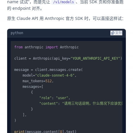
name 试试”，而是先让
、当前 SDK 页和你准备跑
/v1/models
的 endpoint 对齐。
原生 Claude API 用 Anthropic 官方 SDK 时，可以直接这样试：
python
复制
from
 anthropic 
import
 Anthropic

client = Anthropic(api_key=
"YOUR_ANTHROPIC_API_KEY"
)

message = client.messages.create(

    model=
"claude-sonnet-4-6"
,

    max_tokens=
512
,

    messages=[

        {

"role"
: 
"user"
,

"content"
: 
"请用三句话说明，什么情况下应该优先选择 Cl
        }

    ],

)

print
(message.content[
0