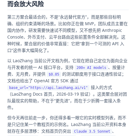
而会放大风险
第三方聚合最适合的，不是“永远替代官方”，而是那些目标明
确、组织约束清晰的场景。比如你正在做 MVP，团队成员主要在
国内协作，研发需要快速试不同模型，又不想先把 Anthropic
Console、外币支付、云平台路由这些前置条件全部解决完。这
种时候，聚合层的价值非常直接：它把“拿到一个可测的 API 入
口”这件事大幅简化了。
以 LaoZhang 当前公开文档为例，它现在把自己定位为面向企业
与开发者的统一 AI 接口平台，支持
、按量计
200+ AI models
费、无月费，并提供
的测试额度用于接口连通性验证；
$0.05
文档也给出了 OpenAI 官方 SDK 通过
接入的方式
base_url="https://api.laozhang.ai/v1"
（LaoZhang Docs 首页，2026-03-19 验证）。这类聚合层对团
队最现实的帮助，不在于“更先进”，而在于少折腾一套接入条
件。
但今天再往前走一步，你还得多看一眼它的实时模型列表，而不
是只记住某一个教程页的示例名。LaoZhang 当前公开资料本身
就存在多层漂移：文档首页仍突出
、
Claude 3.5 Sonnet