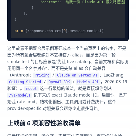
"content"
: 
"给我一份 Claude API 接入路径选择建议
        }

    ],

)

print
(response.choices[
0
这里故意不把聚合层示例写死成某一个当前页面上的名字，不是
因为所有聚合层都绝对不支持官方 alias，而是因为第一轮
smoke test 的目标应该是“先让 live catalog、当前文档和实际调
用用同一个名字对齐”，而不是先赌 alias 会自动兼容
（Anthropic
/
；LaoZhang
Pricing
Claude on Vertex AI
/
/
，2026-03-19
Getting Started
OpenAI SDK
Models API
验证）。
这一行最稳的做法，就是直接填你刚从
model
记下来的 exact Claude model ID。后面你一旦开
/v1/models
始验 rate limit、结构化输出、工具调用或计费统计，这个
provider-specific 对照关系会帮你少走很多弯路。
上线前 6 项兼容性验收清单
演示环境能返回一段文字，不等于生产就能稳。真正的分水岭，