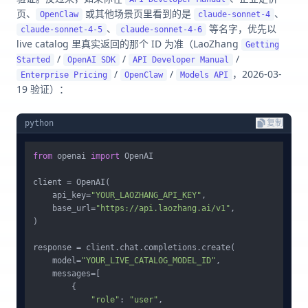
页、
或其他场景页里看到的是
、
OpenClaw
claude-sonnet-4
、
等名字，优先以
claude-sonnet-4-5
claude-sonnet-4-6
live catalog 里真实返回的那个 ID 为准（LaoZhang
Getting
/
/
/
Started
OpenAI SDK
API Developer Manual
/
/
，2026-03-
Enterprise Pricing
OpenClaw
Models API
19 验证）：
python
复制
from
 openai 
import
 OpenAI

client = OpenAI(

    api_key=
"YOUR_LAOZHANG_API_KEY"
,

    base_url=
"https://api.laozhang.ai/v1"
,

)

response = client.chat.completions.create(

    model=
"YOUR_LIVE_CATALOG_MODEL_ID"
,

    messages=[

        {

"role"
: 
"user"
,
