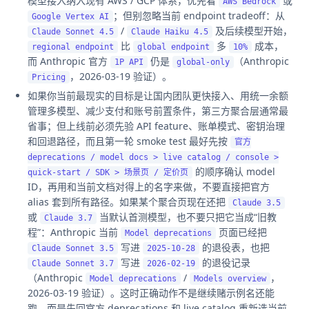
模型接入纳入现有 AWS / GCP 体系，优先看
或
AWS Bedrock
；但别忽略当前 endpoint tradeoff：从
Google Vertex AI
/
及后续模型开始，
Claude Sonnet 4.5
Claude Haiku 4.5
比
多
成本，
regional endpoint
global endpoint
10%
而 Anthropic 官方
仍是
（Anthropic
1P API
global-only
，2026-03-19 验证）。
Pricing
如果你当前最现实的目标是让国内团队更快接入、用统一余额
管理多模型、减少支付和账号前置条件，第三方聚合层通常最
省事；但上线前必须先验 API feature、账单模式、密钥治理
和回退路径，而且第一轮 smoke test 最好先按
官方
deprecations / model docs > live catalog / console >
的顺序确认 model
quick-start / SDK > 场景页 / 定价页
ID，再用和当前文档对得上的名字来做，不要直接把官方
alias 套到所有路径。如果某个聚合页现在还把
Claude 3.5
或
当默认首测模型，也不要只把它当成“旧教
Claude 3.7
程”：Anthropic 当前
页面已经把
Model deprecations
写进
的退役表，也把
Claude Sonnet 3.5
2025-10-28
写进
的退役记录
Claude Sonnet 3.7
2026-02-19
（Anthropic
/
，
Model deprecations
Models overview
2026-03-19 验证）。这时正确动作不是继续赌示例名还能
跑，而是先回官方 deprecations 和 live catalog 重新选当前