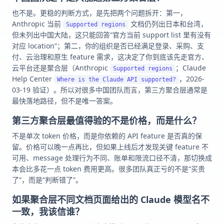
也不是。更稳的判断方式，是先把两个问题拆开：第一，
Anthropic 当前
文档仍列出日本和台湾，
Supported regions
但未列出中国大陆，这只能回答“官方当前 support list 里有没有
对应 location”；第二，你的组织是否已经满足登录、采购、支
付、云治理和原生 feature 需求，这决定了你到底该先走官方、
云平台还是聚合层（Anthropic
；Claude
Supported regions
Help Center
，2026-
Where is the Claude API supported?
03-19 验证）。所以对很多中国团队而言，第三方聚合层通常是
最快落地路径，但不是唯一答案。
第三方聚合层最值得验的不是价格，而是什么？
不是单次 token 价格，而是你依赖的 API feature 是否真的保
留。价格可以晚一点再比，但如果上线后才发现关键 feature 不
可用、message 处理行为不同、账单和限流口径不清，那切换成
本会比多花一点 token 费用更高。很多团队真正亏的不是“买贵
了”，而是“判断错了”。
如果聚合层不同文档页面给出的 Claude 模型名不
一致，我该信谁？