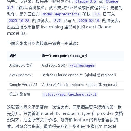
名字。反过来，如果某个聚合页还把
或
Claude 3.5
Claude
当默认首测模型，就不要只把它降级成旧教程参考；更稳的
3.7
动作，是先回官方
确认
已写入
Model deprecations
3.5
的退役表、
已写入
的退役表，
2025-10-28
3.7
2026-02-19
然后直接改用当前 live catalog 里仍可见的 exact Claude
model ID。
下面这张表可以直接拿来做第一轮试通：
路径
第一个 endpoint / base_url
首测 
Anthropic 官方
Anthropic SDK /
/v1/messages
cl
AWS Bedrock
Bedrock Claude endpoint（global 或 regional）
以当前
Google Vertex AI
Vertex AI Claude endpoint（global 或 regional）
以当前
第三方聚合层
先以 
https://api.laozhang.ai/v1
这张表的意义不是替你一次性选完，而是把最容易混淆的第一步
先分开。只要首测 model ID、endpoint type 和 provider 文档
没对齐，后面所有关于价格、限流和 feature 的判断都容易跑
偏。对聚合层来说，最值得先补的一步不是“多换几个 model