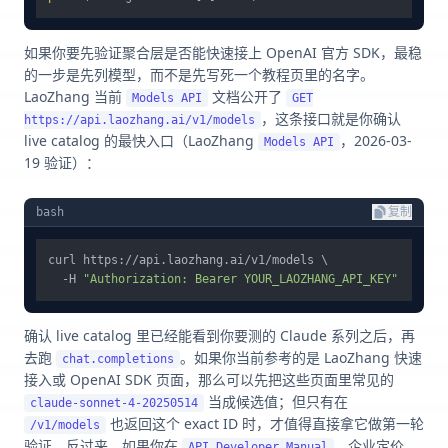
如果你要先验证聚合层是否能快速接上 OpenAI 官方 SDK，最稳
的一步是先列模型，而不是先写死一个教程页里的名字。
LaoZhang 当前
文档公开了
Models API
GET
，这条接口就是你确认
https://api.laozhang.ai/v1/models
live catalog 的最快入口（LaoZhang
，2026-03-
Models API
19 验证）：
bash
复制
curl https://api.laozhang.ai/v1/models \

  -H 
"Authorization: Bearer YOUR_LAOZHANG_API_KEY"
确认 live catalog 里已经能看到你要测的 Claude 系列之后，再
去跑
。如果你当前参考的是 LaoZhang 快速
chat.completions
接入或 OpenAI SDK 页面，那么可以先把这些页面里常见的
当成候选值；但只有在
claude-sonnet-4-20250514
也返回这个 exact ID 时，才值得直接拿它做第一轮
/v1/models
验证。反过来，如果你在
、企业定价
API Developer Manual