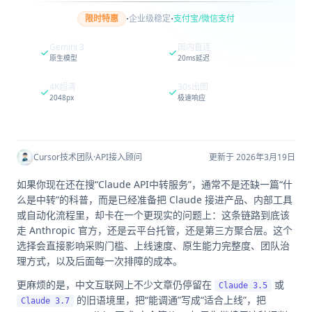
·
·
限时特惠
企业级稳定
支付宝/微信支付
Gemini 3
国内直连
原生模型
20ms延迟
4K超清
30s出图
2048px
极速响应
Cursor技术团队
·
API接入顾问
更新于 2026年3月19日
如果你现在还在搜“Claude API中转服务”，通常不是还缺一篇“什
么是中转”的科普，而是已经准备把 Claude 接进产品、内部工具
或自动化流程里，却卡在一个更现实的问题上：这条链路到底该
走 Anthropic 官方，还是云平台托管，还是第三方聚合层。这个
选择会直接影响采购门槛、上线速度、原生能力完整度、团队治
理方式，以及后面每一次排障的成本。
更麻烦的是，中文互联网上不少文章仍停留在
或
Claude 3.5
的旧语境里，把“能调通”写成“适合上线”，把
Claude 3.7