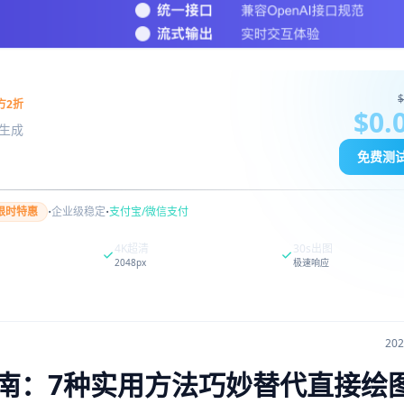
$
方2折
$0.
图像生成
免费测
·
·
限时特惠
企业级稳定
支付宝/微信支付
4K超清
30s出图
2048px
极速响应
20
全指南：7种实用方法巧妙替代直接绘