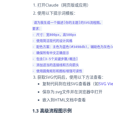
打开Claude（网页版或应用）
使用以下提示词模板：
请为我生成一个描述[你的主题]的SVG流程图。

要求：

- 尺寸：宽800px，高500px

- 使用简洁现代的设计风格

- 配色方案：主色为蓝色(#3498db)，辅助色为灰色(#9
- 确保所有中文正确显示

- 包含[3-5个关键步骤/概念]

- 添加适当的连接线和方向箭头

获取SVG代码后，使用以下方法查看：
复制代码到在线SVG查看器（如
SVG Vi
保存为.svg文件并在浏览器中打开
嵌入到HTML文档中查看
1.3 高级流程图示例