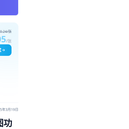
0.24/张
05
/张
试
25年3月19日
图功