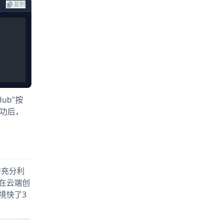
复制
Hub"按
成功后，
中充分利
会在云端创
境快了3