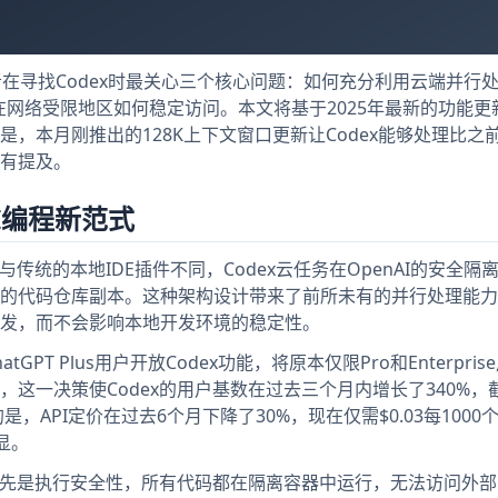
开发者在寻找Codex时最关心三个核心问题：如何充分利用云端并行
、以及在网络受限地区如何稳定访问。本文将基于2025年最新的功能
，本月刚推出的128K上下文窗口更新让Codex能够处理比之
有提及。
AI编程新范式
传统的本地IDE插件不同，Codex云任务在OpenAI的安全隔
的代码仓库副本。这种架构设计带来了前所未有的并行处理能力
发，而不会影响本地开发环境的稳定性。
tGPT Plus用户开放Codex功能，将原本仅限Pro和Enterpri
一决策使Codex的用户基数在过去三个月内增长了340%，截
，API定价在过去6个月下降了30%，现在仅需$0.03每1000
明显。
。首先是执行安全性，所有代码都在隔离容器中运行，无法访问外