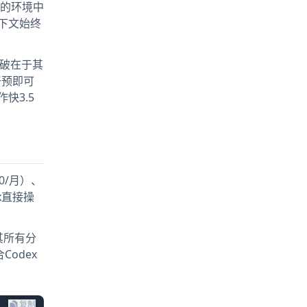
的环境中
下文始终
突破在于其
干预即可
快3.5
0/月）、
ex直接操
及其所有分
Codex
复制