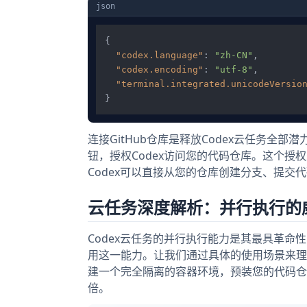
json
{
"codex.language"
:
"zh-CN"
,
"codex.encoding"
:
"utf-8"
,
"terminal.integrated.unicodeVersio
}
连接GitHub仓库是释放Codex云任务全部潜力的关
钮，授权Codex访问您的代码仓库。这个
Codex可以直接从您的仓库创建分支、提交代码
云任务深度解析：并行执行的
Codex云任务的并行执行能力是其最具革命性
用这一能力。让我们通过具体的使用场景来理解其
建一个完全隔离的容器环境，预装您的代码仓库
倍。