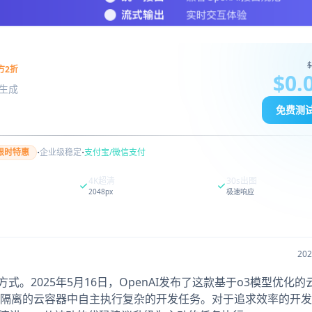
$
方2折
$0.
图像生成
免费测
·
·
限时特惠
企业级稳定
支付宝/微信支付
4K超清
30s出图
2048px
极速响应
20
作方式。2025年5月16日，OpenAI发布了这款基于o3模型优化
隔离的云容器中自主执行复杂的开发任务。对于追求效率的开发