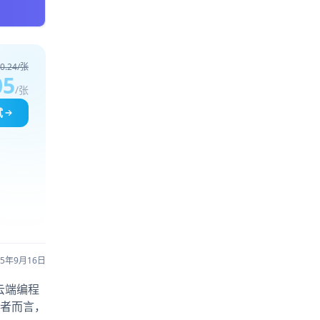
0.24/张
05
/张
试
25年9月16日
的云端编程
者而言，