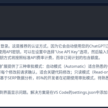


户登录。这是推荐的认证方式，因为它会自动使用您的ChatGPT
API密钥，可以在设置中选择"Use API Key"选项，然后输入
PI密钥方式将按照标准API费率计费，而非订阅计划的包含额度。
扩展提供了三种审批模式：自动模式（Automatic）适合熟悉
行每个修改前请求确认，适合关键代码修改；只读模式（Read-on
于SERP数据分析，85%的开发者在初期使用审批模式，待熟
面显示问题。解决方案是在VS Code的settings.json中添