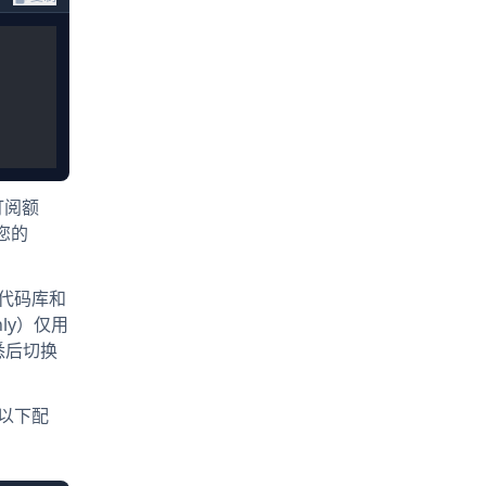
订阅额
您的
的代码库和
ly）仅用
悉后切换
加以下配