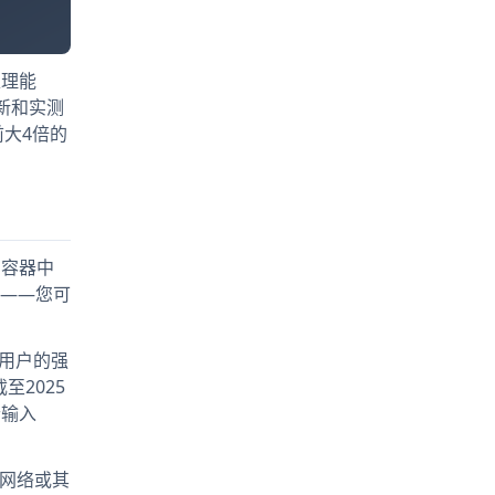
处理能
更新和实测
前大4倍的
离容器中
——您可
se用户的强
至2025
个输入
部网络或其