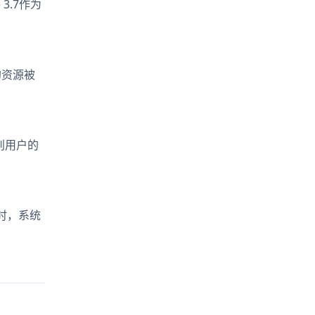
3.7作为
的资源被
别用户的
7时，系统