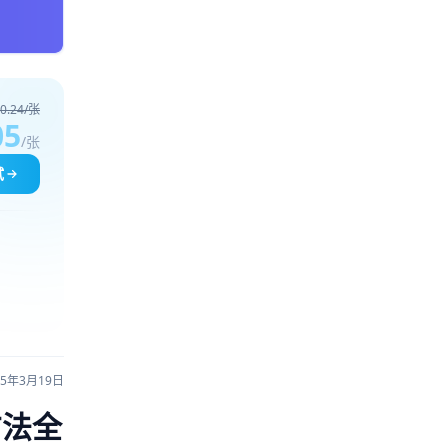
0.24/张
05
/张
试
25年3月19日
效方法全