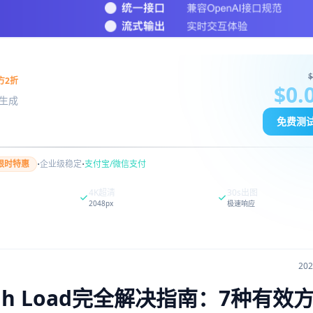
$
方2折
$0.
图像生成
免费测
·
·
限时特惠
企业级稳定
支付宝/微信支付
4K超清
30s出图
2048px
极速响应
20
.7 High Load完全解决指南：7种有