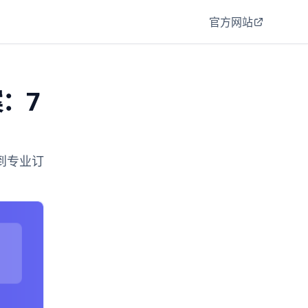
官方网站
案：7
户到专业订