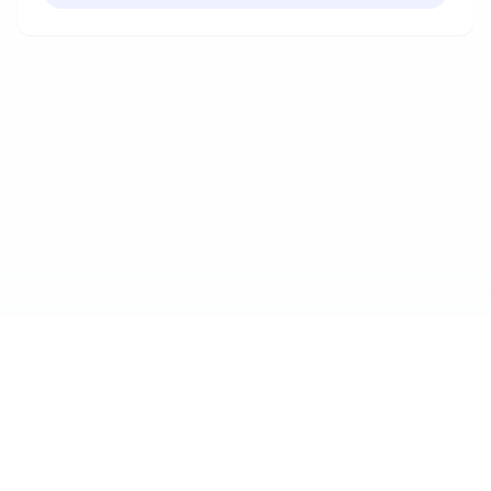
Cursor IDE
爱好者社区
官方网站