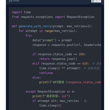
python
复制
import
from
 requests.exceptions 
import
 RequestException

def
generate_with_retry
(
prompt, max_retries=
3
):

for
 attempt 
in
range
(max_retries):

try
:

            data[
"prompt"
] = prompt

            response = requests.post(url, headers=headers
if
 response.status_code == 
200
:

return
 response.json()

elif
 response.status_code == 
429
:  
# 速率限制
                time.sleep(
2
 ** attempt)  
# 指数退避
continue
else
:

print
(
f"API错误 
{response.status_code}
: 
{
except
 RequestException 
as
 e:

print
(
f"请求异常: 
{e}
"
)

if
 attempt &lt; max_retries - 
1
:

                time.sleep(
1
)
