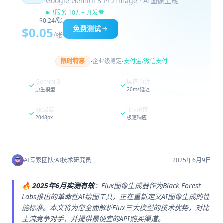
Google Gemini 3 Pro Image · AI图像生成
已服务 10万+ 开发者
$0.24/张
免费测试
$0.05
/张
·
·
限时特惠
企业级稳定
支付宝/微信支付
Gemini 3
国内直连
原生模型
20ms延迟
4K超清
30s出图
2048px
极速响应
AI专家团队
·
AI技术研究员
2025年6月9日
🔥
2025年6月实测有效
：Flux图像生成器作为Black Forest
Labs推出的革命性AI绘图工具，正在重新定义AI图像生成的性
能标准。本文将为您全面解析Flux三大模型的技术优势，对比
主流竞争对手，并提供最便宜的API购买渠道。