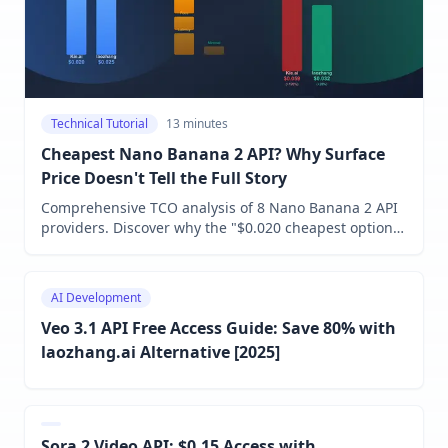
Technical Tutorial
13 minutes
Cheapest Nano Banana 2 API? Why Surface
Price Doesn't Tell the Full Story
Comprehensive TCO analysis of 8 Nano Banana 2 API
providers. Discover why the "$0.020 cheapest option"
costs 50% more for China developers, and when
premium providers deliver better value.
AI Development
Veo 3.1 API Free Access Guide: Save 80% with
laozhang.ai Alternative [2025]
Sora 2 Video API: $0.15 Access with