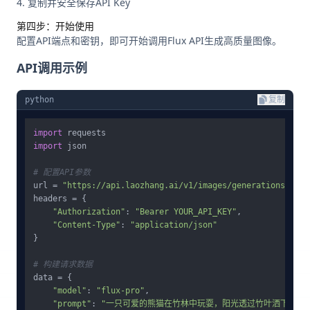
复制并安全保存API Key
第四步：开始使用
配置API端点和密钥，即可开始调用Flux API生成高质量图像。
API调用示例
python
复制
import
import
 json

# 配置API参数
url = 
"https://api.laozhang.ai/v1/images/generations"
headers = {

"Authorization"
: 
"Bearer YOUR_API_KEY"
,

"Content-Type"
: 
"application/json"
}

# 构建请求数据
data = {

"model"
: 
"flux-pro"
,

"prompt"
: 
"一只可爱的熊猫在竹林中玩耍，阳光透过竹叶洒下斑驳