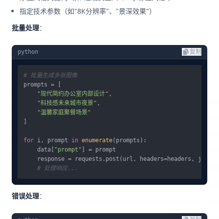
指定技术参数（如"8K分辨率"、"景深效果"）
批量处理
：
python
复制
# 批量生成多张图像
prompts = [

"现代简约办公室内部设计"
,

"科技感未来城市夜景"
,

"温馨家庭聚餐场景"
]

for
 i, prompt 
in
enumerate
(prompts):

    data[
"prompt"
] = prompt

    response = requests.post(url, headers=headers, json=da
# 处理响应...
错误处理
：