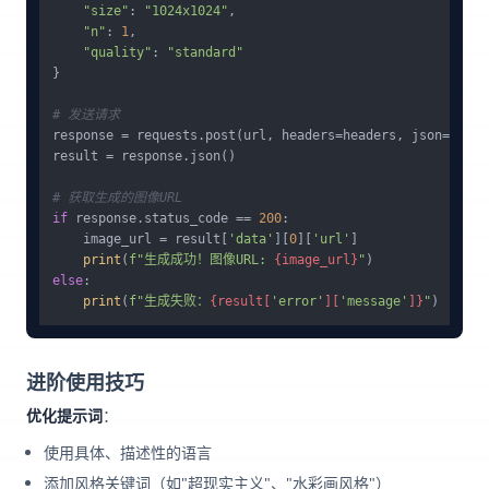
"size"
: 
"1024x1024"
,

"n"
: 
1
,

"quality"
: 
"standard"
}

# 发送请求
response = requests.post(url, headers=headers, json=data)

result = response.json()

# 获取生成的图像URL
if
 response.status_code == 
200
:

    image_url = result[
'data'
][
0
][
'url'
]

print
(
f"生成成功！图像URL: 
{image_url}
"
else
:

print
(
f"生成失败：
{result[
'error'
][
'message'
]}
"
进阶使用技巧
优化提示词
：
使用具体、描述性的语言
添加风格关键词（如"超现实主义"、"水彩画风格"）