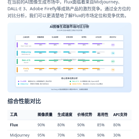
在当前的AI图像生成市场中，Flux面临着来自Midjourney、
DALL-E 3、Adobe Firefly等成熟产品的激烈竞争。通过全方位的
对比分析，我们可以更清楚地了解Flux的市场定位和竞争优势。
综合性能对比
工具
图像质量
生成速度
价格优势
易用性
API支持
综
Flux
90%
80%
90%
85%
80%
8.5
Midjourney
95%
70%
50%
90%
30%
7.6