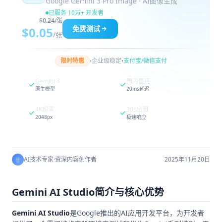
Google Gemini 3 Pro Image · AI图像生成
已服务 10万+ 开发者
$0.24/张
免费测试
$0.05
/张
·
·
限时特惠
企业级稳定
支付宝/微信支付
Gemini 3
国内直连
原生模型
20ms延迟
4K超清
30s出图
2048px
极速响应
AI技术专家
·
资深内容创作者
2025年11月20日
Gemini AI Studio简介与核心优势
Gemini AI Studio
是Google推出的AI应用开发平台，为开发者