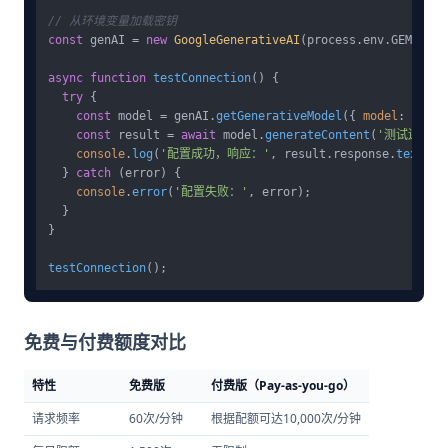
// 从环境变量加载密钥
const
 genAI = 
new
GoogleGenerativeAI
(process.
env
.
GEMINI_A
async
function
testConnection
(
) {

try
 {

const
 model = genAI.
getGenerativeModel
({ 
model
: 
'gemi
const
 result = 
await
 model.
generateContent
(
'测试连接'
)
console
.
log
(
'配置成功，响应：'
, result.
response
.
text
());
  } 
catch
 (error) {

console
.
error
(
'配置失败：'
, error);

  }

}

testConnection
免费与付费额度对比
特性
免费版
付费版（Pay-as-you-go）
请求频率
60次/分钟
根据配额可达10,000次/分钟