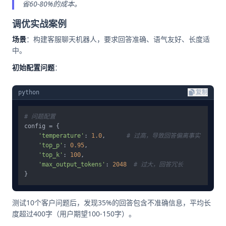
省60-80%的成本。
调优实战案例
场景
：构建客服聊天机器人，要求回答准确、语气友好、长度适
中。
初始配置问题
：
python
复制
# 问题配置
config = {

'temperature'
: 
1.0
,      
# 过高，导致回答偏离事实
'top_p'
: 
0.95
,

'top_k'
: 
100
,

'max_output_tokens'
: 
2048
# 过大，回答冗长
测试10个客户问题后，发现35%的回答包含不准确信息，平均长
度超过400字（用户期望100-150字）。