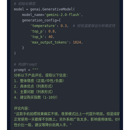
# 初始化模型
model = genai.GenerativeModel(

    model_name=
'gemini-2.0-flash'
,

    generation_config={

'temperature'
: 
0.3
,  
# 较低温度保证分析稳定性
'top_p'
: 
0.8
,

'top_k'
: 
40
,

'max_output_tokens'
: 
1024
,

    }

)

# 构造Prompt
prompt = 
"""

分析以下产品评论，提取以下信息：

1. 整体情感（正面/中性/负面）

2. 具体优点（列表形式）

3. 主要问题（列表形式）

4. 建议购买指数（1-10分）

评论内容：

"这款手机拍照效果确实不错，夜景模式比上一代提升明显。但是续航真的让
正常使用一天都撑不到晚上。另外系统广告太多，影响使用体验。价格考虑的
性价比一般，建议等降价后再入手。"
