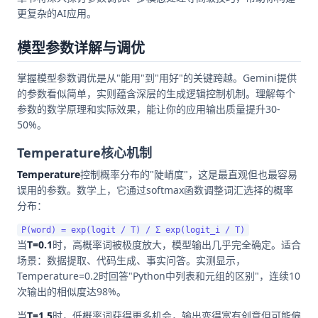
更复杂的AI应用。
模型参数详解与调优
掌握模型参数调优是从"能用"到"用好"的关键跨越。Gemini提供
的参数看似简单，实则蕴含深层的生成逻辑控制机制。理解每个
参数的数学原理和实际效果，能让你的应用输出质量提升30-
50%。
Temperature核心机制
Temperature
控制概率分布的"陡峭度"，这是最直观但也最容易
误用的参数。数学上，它通过softmax函数调整词汇选择的概率
分布：
当
T=0.1
时，高概率词被极度放大，模型输出几乎完全确定。适合
场景：数据提取、代码生成、事实问答。实测显示，
Temperature=0.2时回答"Python中列表和元组的区别"，连续10
次输出的相似度达98%。
当
T=1.5
时，低概率词获得更多机会，输出变得富有创意但可能偏