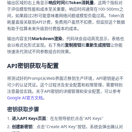
输出区域的右上角显示
响应时间
和
Token消耗量
，这两个指标对
于评估模型性能和成本至关重要。响应时间通常在100-500ms之
间，如果超过2秒可能意味着网络问题或模型负载过高。Token消
耗量直接关联到API计费，免费用户虽然不扣费，但监控这个数据
有助于估算未来升级到付费版本的成本。
输出内容支持
Markdown渲染
，代码块会自动高亮显示，表格也
会以格式化形式呈现。右下角的
复制按钮
和
重新生成按钮
让你能
快速迭代测试不同参数组合的效果。
API密钥获取与配置
将测试好的Prompt从Web界面迁移到生产环境，API密钥是必不
可少的认证凭证。这个过程涉及安全配置和权限管理，需要特别
注意最佳实践。关于API密钥的详细管理和安全配置，可以参考
Google AI官方文档
。
密钥获取步骤
进入API Keys页面
：在左侧导航栏点击"API Keys"
创建新密钥
：点击"Create API Key"按钮，系统会弹出确认对