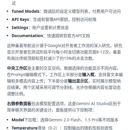
试
Tuned Models
：微调后的自定义模型列表，付费用户可访问
API Keys
：生成和管理API密钥，控制访问权限
Settings
：账户设置和计费信息
Documentation
：快速跳转到官方API文档
这种垂直导航设计源于Google对开发者工作流的深入研究，研究
显示开发者在测试阶段平均每小时会切换功能页面8-12次，垂直
布局比传统顶部标签栏减少了约15%的点击次数。
中央工作区
是主要的交互空间，根据选择的功能显示不同内容。
在Prompt编辑模式下，工作区上半部分是
输入框
，支持富文本编
辑和多模态内容上传；下半部分是
输出显示区
，实时展示模型响
应结果。两个区域采用可调节分割线，允许你根据内容长度动态
调整比例。
右侧参数面板
包含模型配置选项，这是Gemini AI Studio区别于
简单聊天界面的关键设计。面板提供以下控制项：
Model
下拉框：选择Gemini 2.0 Flash、1.5 Pro等不同版本
Temperature
滑块（0-2）：控制输出的随机性和创造性