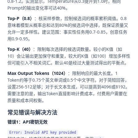
0.8-1.2。实测显示，Temperature从0.3提升到1.0时，相同
Prompt的输出变化率可达40%。
Top-P（0.8）
：核采样参数，控制候选词的概率累积阈值。0.8
意味着模型从概率总和达到80%的候选词中选择，既保证质量又
允许一定多样性。建议范围：事实性任务用0.7-0.85，创意任务
用0.9-0.95。
Top-K（40）
：限制每次选择的候选词数量。较小的K值（如
10）会让输出更加保守和重复，较大的K值（如100）增加多样性
但可能引入不相关词汇。默认40是经过大量测试得出的平衡点。
Max Output Tokens（1024）
：限制响应的最大长度。1
Token约等于0.75个英文单词或0.5个中文字符。对于简短回答，
设置256-512足够；对于长文本生成，可以提高到4096或8192。
需要注意的是，输出Token直接影响计费成本，付费用户需要在
质量和成本间权衡。
常见错误与解决方法
错误1：API密钥无效