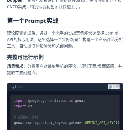
Doppler
：专为开发者设计的密钥管理SaaS，提供可视化界面和
CI/CD集成，特别适合初创团队快速上手。
第一个Prompt实战
理论配置完成后，通过一个完整的实战案例能快速掌握Gemini
API的核心用法。这里选择一个实际场景：构建一个产品评论分析
工具，自动提取评论情感和关键问题。
完整可运行示例
场景需求
：分析用户对某款手机的评论，识别正面/负面情感，并
提取主要问题点。
python
复制
import
 google.generativeai 
as
import
 os

# 配置API密钥
genai.configure(api_key=os.getenv(
'GEMINI_API_KEY'
))
