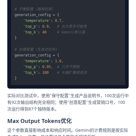
# 平衡配置（通用任务）
generation_config = {

'temperature'
: 
0.7
,

'top_p'
: 
0.9
,   
# 允许更多可能性
'top_k'
: 
40
# Gemini默认值
}

# 创意配置（生成式任务）
generation_config = {

'temperature'
: 
1.0
,

'top_p'
: 
0.95
,  
# 几乎不限制
'top_k'
: 
100
# 大幅扩展候选池
实际对比测试中，使用"保守配置"生成产品说明书，100次运行中
有92次输出结构完全相同；使用"创意配置"生成营销口号，100
次运行得到87个独特版本。
Max Output Tokens优化
这个参数直接影响成本和响应时间。Gemini的计费规则是按实际