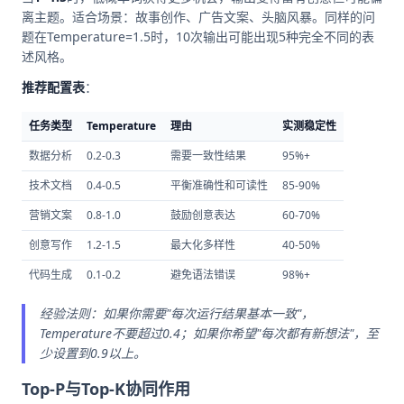
离主题。适合场景：故事创作、广告文案、头脑风暴。同样的问
题在Temperature=1.5时，10次输出可能出现5种完全不同的表
述风格。
推荐配置表
：
任务类型
Temperature
理由
实测稳定性
数据分析
0.2-0.3
需要一致性结果
95%+
技术文档
0.4-0.5
平衡准确性和可读性
85-90%
营销文案
0.8-1.0
鼓励创意表达
60-70%
创意写作
1.2-1.5
最大化多样性
40-50%
代码生成
0.1-0.2
避免语法错误
98%+
经验法则：如果你需要"每次运行结果基本一致"，
Temperature不要超过0.4；如果你希望"每次都有新想法"，至
少设置到0.9以上。
Top-P与Top-K协同作用