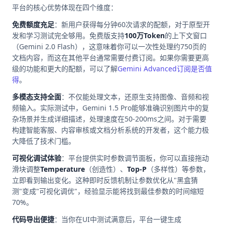
平台的核心优势体现在四个维度：
免费额度充足
：新用户获得每分钟60次请求的配额，对于原型开
发和学习测试完全够用。免费版支持
100万Token
的上下文窗口
（Gemini 2.0 Flash），这意味着你可以一次性处理约750页的
文档内容，而这在其他平台通常需要付费订阅。如果你需要更高
级的功能和更大的配额，可以了解
Gemini Advanced订阅是否值
得
。
多模态支持全面
：不仅能处理文本，还原生支持图像、音频和视
频输入。实际测试中，Gemini 1.5 Pro能够准确识别图片中的复
杂场景并生成详细描述，处理速度在50-200ms之间。对于需要
构建智能客服、内容审核或文档分析系统的开发者，这个能力极
大降低了技术门槛。
可视化调试体验
：平台提供实时参数调节面板，你可以直接拖动
滑块调整
Temperature
（创造性）、
Top-P
（多样性）等参数，
立即看到输出变化。这种即时反馈机制让参数优化从"黑盒猜
测"变成"可视化调优"，经验显示能将找到最佳参数的时间缩短
70%。
代码导出便捷
：当你在UI中测试满意后，平台一键生成