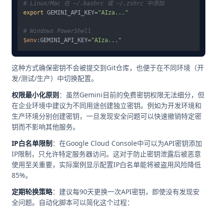
# Linux/Mac 在 ~/.bashrc 或 ~/.zshrc 中添加
export
 GEMINI_API_KEY=
"AIza..."
# Windows PowerShell
$env
:GEMINI_API_KEY=
"AIza..."
这种方式确保密钥不会被提交到Git仓库，也便于在不同环境（开
发/测试/生产）中切换配置。
权限最小化原则
：虽然Gemini目前的免费密钥权限无法细分，但
在企业环境中建议为不同用途创建独立密钥。例如为开发环境和
生产环境分别创建密钥，一旦发现安全问题可以快速撤销特定密
钥而不影响其他服务。
IP白名单限制
：在Google Cloud Console中可以为API密钥添加
IP限制，只允许特定服务器访问。这对于防止密钥泄露后被恶意
使用至关重要，实际案例显示配置IP白名单能将被盗用风险降低
85%。
定期轮换策略
：建议每90天更换一次API密钥，即使没有发现安
全问题。自动化脚本可以简化这个过程：