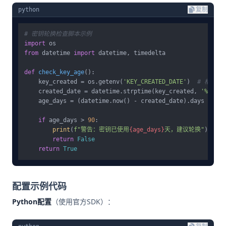
python
复制
# 密钥轮换检查脚本示例
import
from
 datetime 
import
 datetime, timedelta

def
check_key_age
():

    key_created = os.getenv(
'KEY_CREATED_DATE'
)  
# 格式：20
    created_date = datetime.strptime(key_created, 
'%Y-%m-
    age_days = (datetime.now() - created_date).days

if
 age_days > 
90
:

print
(
f"警告：密钥已使用
{age_days}
天，建议轮换"
)

return
False
return
True
配置示例代码
Python配置
（使用官方SDK）：