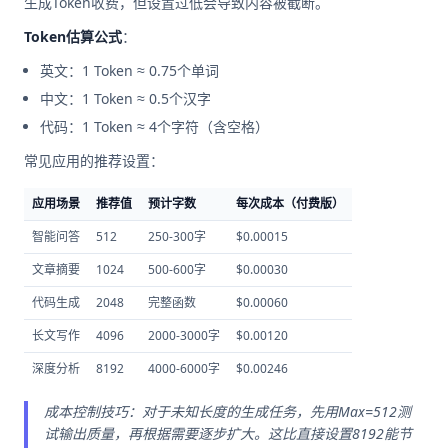
生成Token收费，但设置过低会导致内容被截断。
Token估算公式
：
英文：1 Token ≈ 0.75个单词
中文：1 Token ≈ 0.5个汉字
代码：1 Token ≈ 4个字符（含空格）
常见应用的推荐设置：
应用场景
推荐值
预计字数
每次成本（付费版）
智能问答
512
250-300字
$0.00015
文章摘要
1024
500-600字
$0.00030
代码生成
2048
完整函数
$0.00060
长文写作
4096
2000-3000字
$0.00120
深度分析
8192
4000-6000字
$0.00246
成本控制技巧：对于未知长度的生成任务，先用Max=512测
试输出质量，再根据需要逐步扩大。这比直接设置8192能节