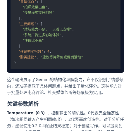
"具体优点"
:
[
"拍照效果出色"
,
"夜景模式提升明显"
]
,
"主要问题"
:
[
"续航能力不足，一天难以支撑"
,
"系统广告过多影响体验"
,
"性价比不高"
]
,
"建议购买指数"
:
6
,
"购买建议"
:
"建议等待降价或促销活动"
}
这个输出展示了Gemini的结构化理解能力，它不仅识别了情感倾
向，还准确提取了具体问题点，并给出了量化评分。这种能力对
于批量处理电商评论、社交媒体监听等场景极为实用。
关键参数解析
Temperature（0.3）
：控制输出的随机性。0代表完全确定性
（每次相同输入产生相同输出），2代表高度创造性。对于分析任
务，建议使用0.2-0.4保证结果稳定；对于创意写作，可以提高到