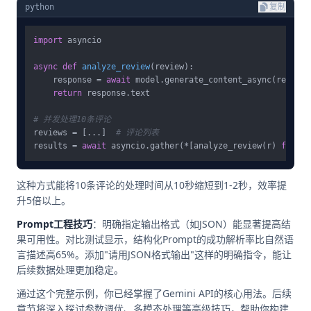
python
复制
import
 asyncio

async
def
analyze_review
(
review
):

    response = 
await
 model.generate_content_async(review)

return
 response.text

# 并发处理10条评论
reviews = [...]  
# 评论列表
results = 
await
 asyncio.gather(*[analyze_review(r) 
for
 r 
这种方式能将10条评论的处理时间从10秒缩短到1-2秒，效率提
升5倍以上。
Prompt工程技巧
：明确指定输出格式（如JSON）能显著提高结
果可用性。对比测试显示，结构化Prompt的成功解析率比自然语
言描述高65%。添加"请用JSON格式输出"这样的明确指令，能让
后续数据处理更加稳定。
通过这个完整示例，你已经掌握了Gemini API的核心用法。后续
章节将深入探讨参数调优、多模态处理等高级技巧，帮助你构建