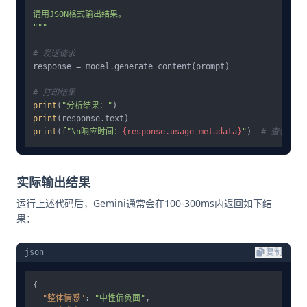
请用JSON格式输出结果。

"""
# 发送请求
response = model.generate_content(prompt)

# 打印结果
print
(
"分析结果："
print
print
(
f"\n响应时间：
{response.usage_metadata}
"
)  
# 查看Tok
实际输出结果
运行上述代码后，Gemini通常会在100-300ms内返回如下结
果：
json
复制
{
"整体情感"
:
"中性偏负面"
,