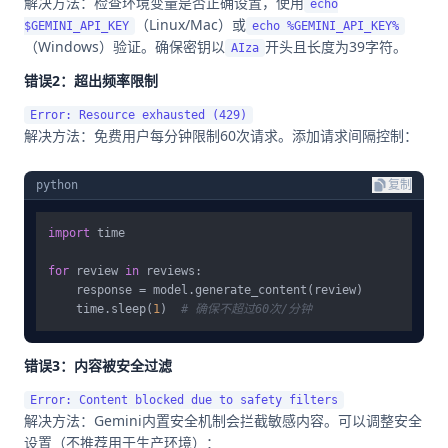
解决方法：检查环境变量是否正确设置，使用
echo
（Linux/Mac）或
$GEMINI_API_KEY
echo %GEMINI_API_KEY%
（Windows）验证。确保密钥以
开头且长度为39字符。
AIza
错误2：超出频率限制
解决方法：免费用户每分钟限制60次请求。添加请求间隔控制：
python
复制
import
 time

for
 review 
in
 reviews:

    response = model.generate_content(review)

    time.sleep(
1
)  
# 确保不超过60次/分钟
错误3：内容被安全过滤
解决方法：Gemini内置安全机制会拦截敏感内容。可以调整安全
设置（不推荐用于生产环境）：