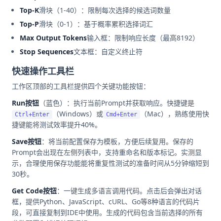
Top-K
滑块（1-40）：限制每次选择的候选词数量
Top-P
滑块（0-1）：基于概率累积选择词汇
Max Output Tokens
输入框：限制响应长度（最高8192）
Stop Sequences
文本框：自定义终止符
快速操作工具栏
工作区顶部的工具栏提供四个关键功能按钮：
Run按钮
（蓝色）：执行当前Prompt并获取响应。快捷键是
（Windows）或
（Mac），熟练使用快
Ctrl+Enter
Cmd+Enter
捷键能将测试效率提升40%。
Save按钮
：将当前配置保存为模板，方便后续复用。保存的
Prompt会出现在左侧列表中，支持重命名和版本标记。实测显
示，合理使用保存功能能将重复性测试的准备时间从5分钟缩短到
30秒。
Get Code按钮
：一键生成多语言调用代码。点击后会弹出对话
框，提供Python、JavaScript、cURL、Go等8种语言的代码片
段，可直接复制到IDE中使用。生成的代码包含当前选择的所有