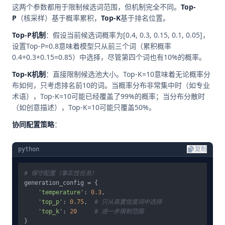
这两个参数都用于限制候选词范围，但机制完全不同。
Top-
P
（核采样）基于概率累积，
Top-K
基于排名位置。
Top-P机制
：假设当前候选词概率为[0.4, 0.3, 0.15, 0.1, 0.05]，
设置Top-P=0.8意味着模型只从前三个词（累积概率
0.4+0.3+0.15=0.85）中选择，尽管第四个词也有10%的概率。
Top-K机制
：直接限制候选池大小。Top-K=10意味着无论概率分
布如何，只考虑排名前10的词。当概率分布非常集中时（如专业
术语），Top-K=10可能已经覆盖了99%的概率；当分布分散时
（如创意描述），Top-K=10可能只覆盖50%。
协同配置策略
：
python
复制
# 保守配置（事实性任务）
generation_config = {

'temperature'
: 
0.3
,

'top_p'
: 
0.75
,  
# 只从高置信度词中选择
'top_k'
: 
20
# 进一步限制范围
}
