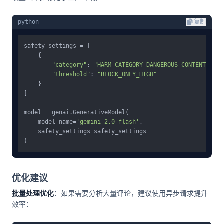
python
复制
safety_settings = [

    {

"category"
: 
"HARM_CATEGORY_DANGEROUS_CONTENT"
,

"threshold"
: 
"BLOCK_ONLY_HIGH"
    }

]

model = genai.GenerativeModel(

    model_name=
'gemini-2.0-flash'
,

    safety_settings=safety_settings

优化建议
批量处理优化
：如果需要分析大量评论，建议使用异步请求提升
效率：