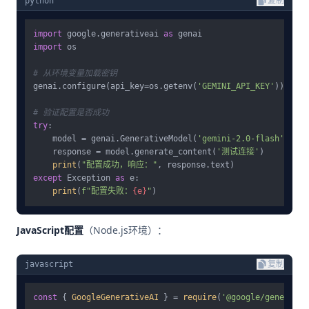
python
复制
import
 google.generativeai 
as
import
 os

# 从环境变量加载密钥
genai.configure(api_key=os.getenv(
'GEMINI_API_KEY'
))

# 验证配置是否成功
try
:

    model = genai.GenerativeModel(
'gemini-2.0-flash'
)

    response = model.generate_content(
'测试连接'
)

print
(
"配置成功，响应："
except
 Exception 
as
 e:

print
(
f"配置失败：
{e}
"
JavaScript配置
（Node.js环境）：
javascript
复制
const
 { 
GoogleGenerativeAI
 } = 
require
(
'@google/generativ