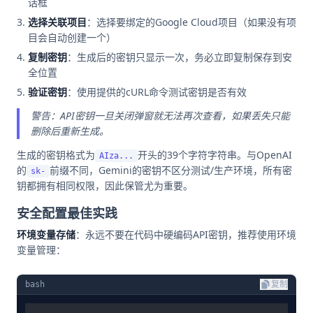
话框
选择关联项目
：选择要绑定的Google Cloud项目（如果没有项
目会自动创建一个）
复制密钥
：生成后的密钥只显示一次，务必立即复制保存到安
全位置
验证密钥
：使用提供的cURL命令测试密钥是否有效
警告：API密钥一旦关闭弹窗就无法再次查看，如果丢失只能
删除后重新生成。
生成的密钥格式为
开头的39个字符字符串。与OpenAI
AIza...
的
前缀不同，Gemini的密钥不区分测试/生产环境，所有密
sk-
钥都拥有相同权限，因此保管尤为重要。
安全配置最佳实践
环境变量存储
：永远不要在代码中硬编码API密钥，推荐使用环境
变量管理：
bash
复制