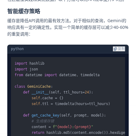
智能缓存策略
缓存是降低API调用的最有效方法。对于相似的查询，Gemini的
响应具有一定的确定性。实现一个简单的缓存层可以减少40-60%
的重复调用：
python
复制
import
import
from
 datetime 
import
 datetime, timedelta

class
GeminiCache
:

def
__init__
(
self, ttl_hours=
24
):

self
.cache = {}

self
.ttl = timedelta(hours=ttl_hours)

def
get_cache_key
(
self, prompt, model
):

# 生成缓存键
        content = 
f"
{model}
:
{prompt}
"
return
 hashlib.md5(content.encode()).hexdigest()
