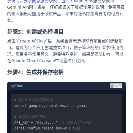
次访问会要求同意服务条款，包括Google
APIs服务条款和
Gemini API附加条款。仔细阅读关于数据使用的说明：免费层级
的输入输出可能用于改进产品，如果有隐私顾虑需要考虑付费计
划。
步骤3：创建或选择项目
点击"Create API key"后，系统会提示选择现有项目或创建新项
目。建议为每个应用创建独立项目，便于管理配额和监控使用情
况。项目名称使用英文，避免特殊字符。如果是团队协作，可以
在Google Cloud Console中设置项目权限。
步骤4：生成并保存密钥
python
复制
# 测试API密钥是否有效
import
 google.generativeai 
as
 genai

# 设置你的API密钥
API_KEY = 
"AIzaSy..."
# 替换为实际密钥
genai.configure(api_key=API_KEY)
