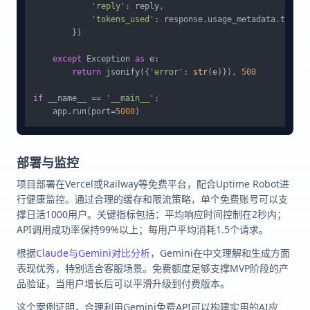
'reply'
: reply,

'tokens_used'
: response.usage_metadata.total_
        })

except
 Exception 
as
 e:

return
 jsonify({
'error'
: 
str
(e)}), 
500
if
 __name__ == 
'__main__'
:

    app.run(port=
5000
部署与监控
项目部署在Vercel或Railway等免费平台，配合Uptime Robot进
行健康监控。通过合理的缓存和限流策略，单个免费账号可以支
撑日活1000用户。关键指标包括：平均响应时间控制在2秒内；
API调用成功率保持99%以上；每用户平均消耗1.5个请求。
根据
Claude与Gemini对比分析
，Gemini在中文理解和生成方面
表现优秀，特别适合客服场景。免费额度足够支撑MVP阶段的产
品验证，当用户增长后可以平滑升级到付费版本。
这个案例证明，合理利用Gemini免费API可以构建实用的AI应