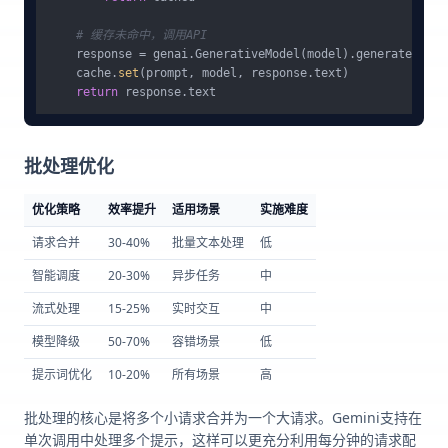
# 缓存未命中，调用API
    response = genai.GenerativeModel(model).generate_cont
    cache.
set
(prompt, model, response.text)

return
批处理优化
优化策略
效率提升
适用场景
实施难度
请求合并
30-40%
批量文本处理
低
智能调度
20-30%
异步任务
中
流式处理
15-25%
实时交互
中
模型降级
50-70%
容错场景
低
提示词优化
10-20%
所有场景
高
批处理的核心是将多个小请求合并为一个大请求。Gemini支持在
单次调用中处理多个提示，这样可以更充分利用每分钟的请求配