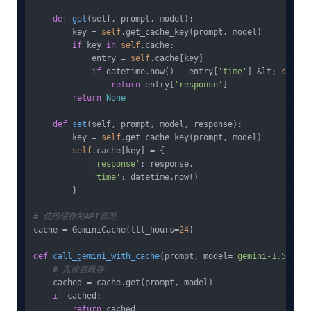
def
get
(
self, prompt, model
):

        key = 
self
.get_cache_key(prompt, model)

if
 key 
in
self
.cache:

            entry = 
self
.cache[key]

if
 datetime.now() - entry[
'time'
] &lt; 
self
.t
return
 entry[
'response'
]

return
None
def
set
(
self, prompt, model, response
):

        key = 
self
.get_cache_key(prompt, model)

self
.cache[key] = {

'response'
: response,

'time'
: datetime.now()

        }

# 使用缓存的API调用
cache = GeminiCache(ttl_hours=
24
)

def
call_gemini_with_cache
(
prompt, model=
'gemini-1.5-flas
# 先检查缓存
    cached = cache.get(prompt, model)

if
 cached:

return
 cached
