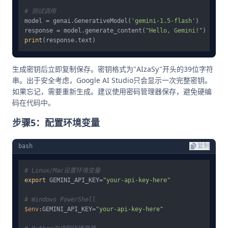
# 测试调用
model = genai.GenerativeModel(
'gemini-1.5-flash'
)

response = model.generate_content(
"Hello, Gemini!"
print
生成密钥后立即复制保存。密钥格式为"AIzaSy"开头的39位字符
串。出于安全考虑，Google AI Studio只会显示一次完整密钥。
如果忘记，需要重新生成。建议使用密码管理器保存，避免硬编
码在代码中。
步骤5：配置环境变量
bash
复制
# Linux/Mac设置环境变量
export
 GEMINI_API_KEY=
"your-api-key-here"
# Windows PowerShell
$env
:GEMINI_API_KEY=
"your-api-key-here"