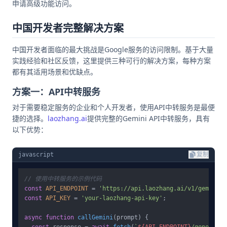
申请高级功能访问。
中国开发者完整解决方案
中国开发者面临的最大挑战是Google服务的访问限制。基于大量
实践经验和社区反馈，这里提供三种可行的解决方案，每种方案
都有其适用场景和优缺点。
方案一：API中转服务
对于需要稳定服务的企业和个人开发者，使用API中转服务是最便
捷的选择。
laozhang.ai
提供完整的Gemini API中转服务，具有
以下优势：
javascript
复制
// 使用中转服务的示例代码
const
API_ENDPOINT
 = 
'https://api.laozhang.ai/v1/gemini'
const
API_KEY
 = 
'your-laozhang-api-key'
;

async
function
callGemini
(
prompt
) {

const
 response = 
await
fetch
(
`
${API_ENDPOINT}
/generate`