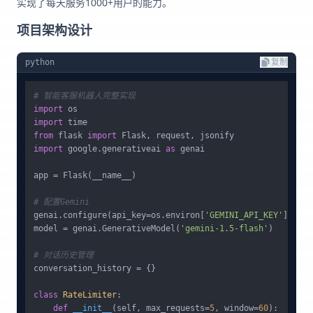
实现了每天服务1000+用户的能力。
项目架构设计
python
复制
# 智能客服机器人完整实现
import
import
from
 flask 
import
import
 google.generativeai 
as
 genai

app = Flask(__name__)

# 配置Gemini
genai.configure(api_key=os.environ[
'GEMINI_API_KEY'
])

model = genai.GenerativeModel(
'gemini-1.5-flash'
)

# 对话历史管理
conversation_history = {}

class
RateLimiter
:

def
__init__
(
self, max_requests=
5
, window=
60
):
