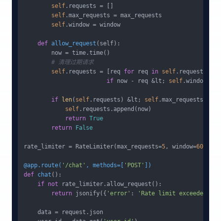
self
.requests = []

self
.max_requests = max_requests

self
.window = window

def
allow_request
(
self
):

        now = time.time()

# 清理过期请求
self
.requests = [req 
for
 req 
in
self
.requests 

if
 now - req &lt; 
self
.window]

if
len
(
self
.requests) &lt; 
self
.max_requests:

self
.requests.append(now)

return
True
return
False
rate_limiter = RateLimiter(max_requests=
5
, window=
60
)

@app.route(
'/chat'
, methods=[
'POST'
]
)
def
chat
():

if
not
 rate_limiter.allow_request():

return
 jsonify({
'error'
: 
'Rate limit exceeded'
}),
    data = request.json
