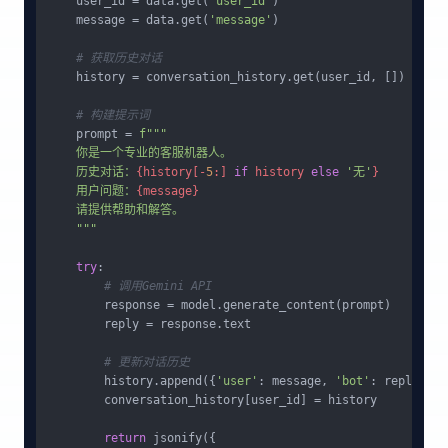
    user_id = data.get(
'user_id'
)

    message = data.get(
'message'
)

# 获取历史对话
    history = conversation_history.get(user_id, [])

# 构建提示词
    prompt = 
f"""

    你是一个专业的客服机器人。

    历史对话：
{history[-
5
:] 
if
 history 
else
'无'
}
    用户问题：
{message}
    请提供帮助和解答。

    """
try
:

# 调用Gemini API
        response = model.generate_content(prompt)

        reply = response.text

# 更新对话历史
        history.append({
'user'
: message, 
'bot'
: reply})

        conversation_history[user_id] = history

return
 jsonify({
