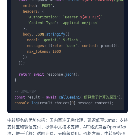
method
: 
'POST'
,

headers
: {

'Authorization'
: 
`Bearer 
${API_KEY}
`
,

'Content-Type'
: 
'application/json'
    },

body
: 
JSON
.
stringify
({

model
: 
'gemini-1.5-flash'
,

messages
: [{
role
: 
'user'
, 
content
: prompt}],

max_tokens
: 
1000
    })

  });

return
await
 response.
json
();

}

// 调用示例
const
 result = 
await
callGemini
(
'解释量子计算的原理'
console
.
log
(result.
choices
[
0
].
message
.
content
中转服务的优势包括：国内直连无需代理，延迟低至50ms；支持
支付宝和微信支付；提供中文技术支持；API格式兼容OpenAI标
准，便于迁移；透明计费，无隐藏费用。价格方面，中转服务通