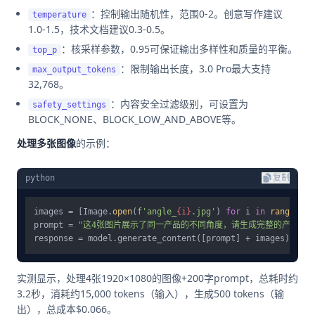
：控制输出随机性，范围0-2。创意写作建议
temperature
1.0-1.5，技术文档建议0.3-0.5。
：核采样参数，0.95可保证输出多样性和质量的平衡。
top_p
：限制输出长度，3.0 Pro最大支持
max_output_tokens
32,768。
：内容安全过滤级别，可设置为
safety_settings
BLOCK_NONE、BLOCK_LOW_AND_ABOVE等。
处理多张图像
的示例：
python
复制
images = [Image.
open
(
f'angle_
{i}
.jpg'
) 
for
 i 
in
range
(
1
, 
prompt = 
"这4张图片展示了同一产品的不同角度，请生成完整的产品描述
实测显示，处理4张1920×1080的图像+200字prompt，总耗时约
3.2秒，消耗约15,000 tokens（输入），生成500 tokens（输
出），总成本$0.066。