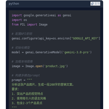
python
复制
import
 google.generativeai 
as
import
from
 PIL 
import
 Image

# 配置API密钥
genai.configure(api_key=os.environ[
"GOOGLE_API_KEY"
])

# 初始化模型
model = genai.GenerativeModel(
'gemini-3.0-pro'
)

# 加载本地图像
image = Image.
open
(
'product.jpg'
)

# 构建多模态prompt
prompt = 
"""

分析这张产品图片，生成一段200字的营销文案。

要求：

1. 突出产品的视觉特点

2. 使用吸引人的语言风格

3. 包含2-3个产品卖点

"""