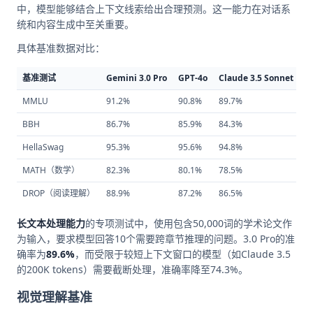
中，模型能够结合上下文线索给出合理预测。这一能力在对话系
统和内容生成中至关重要。
具体基准数据对比：
基准测试
Gemini 3.0 Pro
GPT-4o
Claude 3.5 Sonnet
D
MMLU
91.2%
90.8%
89.7%
8
BBH
86.7%
85.9%
84.3%
8
HellaSwag
95.3%
95.6%
94.8%
9
MATH（数学）
82.3%
80.1%
78.5%
7
DROP（阅读理解）
88.9%
87.2%
86.5%
8
长文本处理能力
的专项测试中，使用包含50,000词的学术论文作
为输入，要求模型回答10个需要跨章节推理的问题。3.0 Pro的准
确率为
89.6%
，而受限于较短上下文窗口的模型（如Claude 3.5
的200K tokens）需要截断处理，准确率降至74.3%。
视觉理解基准