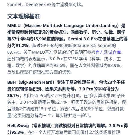
Sonnet、DeepSeek V3等主流模型对比。
文本理解基准
MMLU（Massive Multitask Language Understanding）
是
衡量模型跨领域知识的黄金标准，涵盖数学、历史、法律、医学
等57个学科的15,908道选择题。Gemini 3.0 Pro在该基准上的得
分为
91.2%
，超过GPT-4o的90.8%和Claude 3.5 Sonnet的
89.7%。关于MMLU基准测试的详细说明可参考
官方测试仓库
。
细分领域的表现显示，3.0 Pro在STEM学科（科学、技术、工
程、数学）的准确率达到93.6%，而在人文社科领域为88.9%，
反映出模型在逻辑推理方面的优势。
BBH（Big-Bench Hard）
专注于复杂推理任务，包含23个子任
务如逻辑谬误识别、因果关系判断等。3.0 Pro的平均得分为
86.7%
，相比2.5 Pro的81.2%提升明显。在"多步算术推理"子任
务中，3.0 Pro准确率达到92.1%，归因于改进的思维链机制，模
型能够将"初始有15个单位，减去1/3后增加8个单位，求最终数
量"这类问题分解为三个计算步骤并逐一验证。
HellaSwag（常识推理）
测试模型对日常情境的理解。3.0 Pro得
分
95.3%
，在"一个人打开冰箱后最可能做什么"这类场景推理