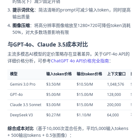
的情况下）减少固定开销
提示词优化
：简洁清晰的prompt可减少输入token，同时提高
输出质量
图像压缩
：将高分辨率图像缩放至1280×720可降低token消耗
50%，对大多数场景影响有限
与GPT-4o、Claude 3.5成本对比
主流多模态AI模型的定价策略存在显著差异。关于GPT-4o API的
详细价格分析，可参考
ChatGPT 4o API价格完全指南
：
模型
输入token价格
输出token价格
上下文窗口
图像
Gemini 3.0 Pro
$3.50/M
$10.50/M
1,048,576
$0.0
GPT-4o
$5.00/M
$15.00/M
128,000
$0.
Claude 3.5 Sonnet
$3.00/M
$15.00/M
200,000
$0.0
DeepSeek V3
$0.27/M
$1.10/M
64,000
不支
综合成本对比
（基于10,000次混合任务，平均5,000输入tokens
+ 500输出tokens + 0.5张图像）：