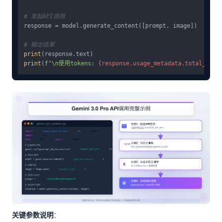
# 发起API调用
response = model.generate_content([prompt, image])

# 输出结果
print
print
(
f"\n使用tokens: 
{response.usage_metadata.total_toke
关键参数说明
：