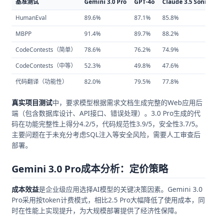
基准测试
Gemini 3.0 Pro
GPT-4o
Claude 3.5 Sonnet
HumanEval
89.6%
87.1%
85.8%
MBPP
91.4%
89.7%
88.2%
CodeContests（简单）
78.6%
76.2%
74.9%
CodeContests（中等）
52.3%
49.8%
47.6%
代码翻译（功能性）
82.0%
79.5%
77.8%
真实项目测试
中，要求模型根据需求文档生成完整的Web应用后
端（包含数据库设计、API接口、错误处理）。3.0 Pro生成的代
码在功能完整性上得分4.2/5，代码规范性3.9/5，安全性3.7/5。
主要问题在于未充分考虑SQL注入等安全风险，需要人工审查后
部署。
Gemini 3.0 Pro成本分析：定价策略
成本效益
是企业级应用选择AI模型的关键决策因素。Gemini 3.0
Pro采用按token计费模式，相比2.5 Pro大幅降低了使用成本，同
时在性能上实现提升，为大规模部署提供了经济性保障。