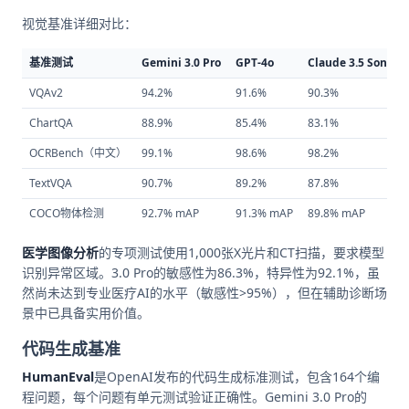
视觉基准详细对比：
基准测试
Gemini 3.0 Pro
GPT-4o
Claude 3.5 Sonnet
VQAv2
94.2%
91.6%
90.3%
ChartQA
88.9%
85.4%
83.1%
OCRBench（中文）
99.1%
98.6%
98.2%
TextVQA
90.7%
89.2%
87.8%
COCO物体检测
92.7% mAP
91.3% mAP
89.8% mAP
医学图像分析
的专项测试使用1,000张X光片和CT扫描，要求模型
识别异常区域。3.0 Pro的敏感性为86.3%，特异性为92.1%，虽
然尚未达到专业医疗AI的水平（敏感性>95%），但在辅助诊断场
景中已具备实用价值。
代码生成基准
HumanEval
是OpenAI发布的代码生成标准测试，包含164个编
程问题，每个问题有单元测试验证正确性。Gemini 3.0 Pro的