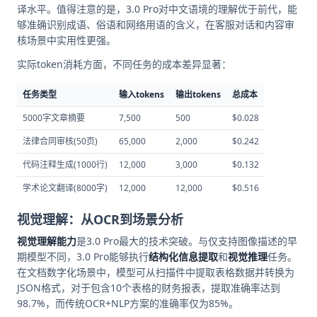
译水平。值得注意的是，3.0 Pro对中文语境的理解优于前代，能
够准确识别成语、俗语和网络用语的含义，在客服对话和内容审
核场景中实用性更强。
实际token消耗方面，不同任务的成本差异显著：
任务类型
输入tokens
输出tokens
总成本
5000字文章摘要
7,500
500
$0.028
法律合同审核(50页)
65,000
2,000
$0.242
代码注释生成(1000行)
12,000
3,000
$0.132
学术论文翻译(8000字)
12,000
12,000
$0.516
视觉理解：从OCR到场景分析
视觉理解能力
是3.0 Pro最大的技术突破。与仅支持图像描述的早
期模型不同，3.0 Pro能够执行
结构化信息提取
和
视觉推理
任务。
在文档数字化场景中，模型可从扫描件中提取表格数据并转换为
JSON格式，对于包含10个表格的财务报表，提取准确率达到
98.7%，而传统OCR+NLP方案的准确率仅为85%。