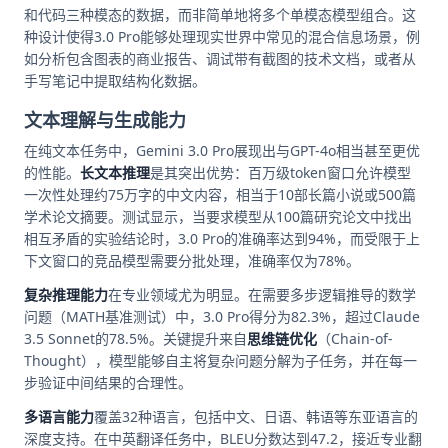
和代码三种模态的数据，而非简单地将多个单模态模型组合。这
种设计使得3.0 Pro能够处理现实世界中常见的混合信息场景，例
如分析包含图表的商业报告、调试带有截图的技术文档，或者从
手写笔记中提取结构化数据。
文本理解与生成能力
在纯文本任务中，Gemini 3.0 Pro展现出与GPT-4o相当甚至更优
的性能。
长文本推理
是其突出优势：百万级token窗口允许模型
一次性处理约75万字的中文内容，相当于10部长篇小说或500篇
学术论文摘要。测试显示，当要求模型从100篇研究论文中找出
相互矛盾的实验结论时，3.0 Pro的准确率达到94%，而受限于上
下文窗口的竞品模型需要分批处理，准确率仅为78%。
复杂推理能力
在专业领域尤为明显。在需要多步逻辑推导的数学
问题（MATH基准测试）中，3.0 Pro得分为82.3%，超过Claude
3.5 Sonnet的78.5%。关键提升来自
思维链优化
（Chain-of-
Thought），模型能够自主将复杂问题分解为子任务，并在每一
步验证中间结果的合理性。
多语言能力
覆盖32种语言，包括中文、日语、韩语等东亚语言的
深度支持。在中英翻译任务中，BLEU分数达到47.2，接近专业翻