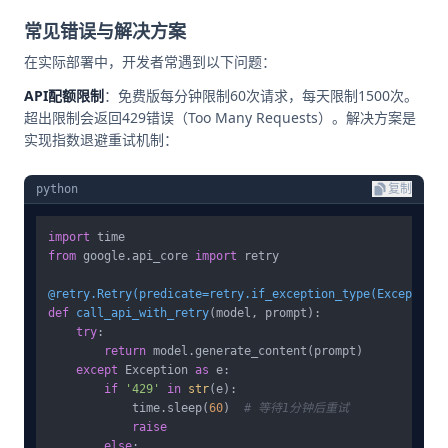
常见错误与解决方案
在实际部署中，开发者常遇到以下问题：
API配额限制
：免费版每分钟限制60次请求，每天限制1500次。
超出限制会返回429错误（Too Many Requests）。解决方案是
实现指数退避重试机制：
python
复制
import
from
 google.api_core 
import
 retry

@retry.Retry(
predicate=retry.if_exception_type(
Exception
)
def
call_api_with_retry
(
model, prompt
):

try
:

return
 model.generate_content(prompt)

except
 Exception 
as
 e:

if
'429'
in
str
(e):

            time.sleep(
60
)  
# 等待1分钟后重试
raise
else
:
