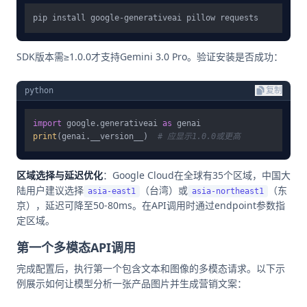
SDK版本需≥1.0.0才支持Gemini 3.0 Pro。验证安装是否成功：
python
复制
import
 google.generativeai 
as
print
(genai.__version__)  
# 应显示1.0.0或更高
区域选择与延迟优化
：Google Cloud在全球有35个区域，中国大
陆用户建议选择
（台湾）或
（东
asia-east1
asia-northeast1
京），延迟可降至50-80ms。在API调用时通过endpoint参数指
定区域。
第一个多模态API调用
完成配置后，执行第一个包含文本和图像的多模态请求。以下示
例展示如何让模型分析一张产品图片并生成营销文案：