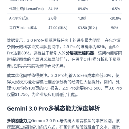
代码生成(HumanEval)
84.1%
89.6%
+6.5%
API平均延迟
2.6秒
1.8秒
-30.8%
每百万tokens成本
$7.00 (输入)
$3.50 (输入)
-50%
数据显示，3.0 Pro在视觉理解任务上的进步最为明显。在包含复
杂图表的科学论文理解测试中，2.5 Pro的准确率为68%，而3.0
Pro达到89%。这得益于新引入的
分层视觉编码器
，该架构能够同
时捕捉图像的全局语义和局部细节，在医学CT扫描分析和卫星图
像识别等高精度场景中表现优异。
成本优化同样值得关注。3.0 Pro的输入token成本降低50%，使
得大规模文档处理和批量图像分析的经济性大幅提升。例如，处
理1000份各100页的PDF报告，2.5 Pro需要约$3,500，而3.0 Pro
仅需$1,750，为企业级应用降低了门槛。
Gemini 3.0 Pro多模态能力深度解析
多模态能力
是Gemini 3.0 Pro与传统大语言模型的本质区别。该
模型通过端到端训练的方式，在预训练阶段就融合了文本、视觉