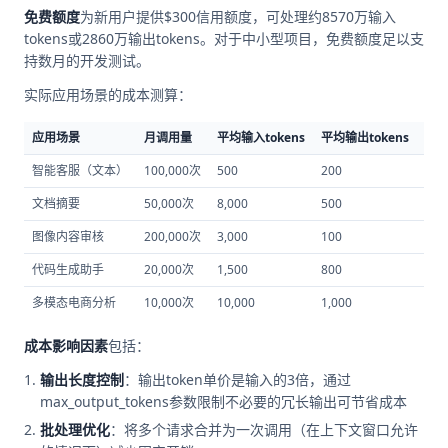
免费额度
为新用户提供$300信用额度，可处理约8570万输入
tokens或2860万输出tokens。对于中小型项目，免费额度足以支
持数月的开发测试。
实际应用场景的成本测算：
应用场景
月调用量
平均输入tokens
平均输出tokens
月
智能客服（文本）
100,000次
500
200
$38
文档摘要
50,000次
8,000
500
$1,
图像内容审核
200,000次
3,000
100
$2,
代码生成助手
20,000次
1,500
800
$27
多模态电商分析
10,000次
10,000
1,000
$45
成本影响因素
包括：
输出长度控制
：输出token单价是输入的3倍，通过
max_output_tokens参数限制不必要的冗长输出可节省成本
批处理优化
：将多个请求合并为一次调用（在上下文窗口允许