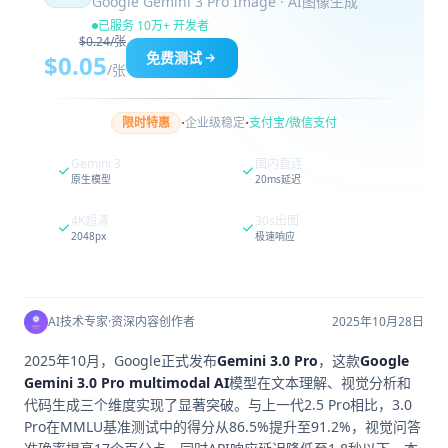
Google Gemini 3 Pro Image · AI图像生成
已服务 10万+ 开发者
$0.24/张
免费测试
$0.05
/张
·
·
限时特惠
企业级稳定
支付宝/微信支付
Gemini 3
国内直连
原生模型
20ms延迟
4K超清
30s出图
2048px
极速响应
AI技术专家
·
资深内容创作者
2025年10月28日
2025年10月，Google正式发布
Gemini 3.0 Pro
，这款
Google
Gemini 3.0 Pro multimodal AI
模型在文本理解、视觉分析和
代码生成三个维度实现了显著突破。与上一代2.5 Pro相比，3.0
Pro在MMLU基准测试中的得分从86.5%提升至91.2%，视觉问答