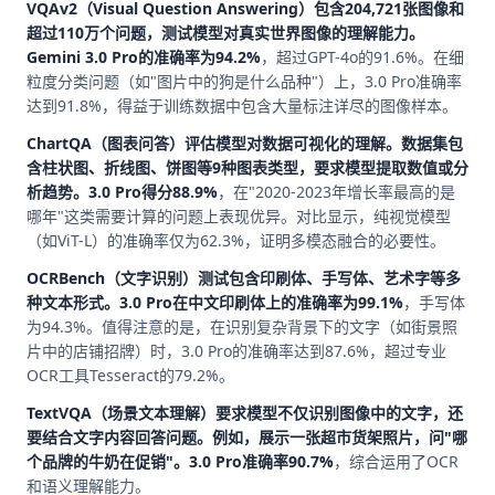
VQAv2（Visual Question Answering）
包含204,721张图像和
超过110万个问题，测试模型对真实世界图像的理解能力。
Gemini 3.0 Pro的准确率为
94.2%
，超过GPT-4o的91.6%。在细
粒度分类问题（如"图片中的狗是什么品种"）上，3.0 Pro准确率
达到91.8%，得益于训练数据中包含大量标注详尽的图像样本。
ChartQA（图表问答）
评估模型对数据可视化的理解。数据集包
含柱状图、折线图、饼图等9种图表类型，要求模型提取数值或分
析趋势。3.0 Pro得分
88.9%
，在"2020-2023年增长率最高的是
哪年"这类需要计算的问题上表现优异。对比显示，纯视觉模型
（如ViT-L）的准确率仅为62.3%，证明多模态融合的必要性。
OCRBench（文字识别）
测试包含印刷体、手写体、艺术字等多
种文本形式。3.0 Pro在中文印刷体上的准确率为
99.1%
，手写体
为94.3%。值得注意的是，在识别复杂背景下的文字（如街景照
片中的店铺招牌）时，3.0 Pro的准确率达到87.6%，超过专业
OCR工具Tesseract的79.2%。
TextVQA（场景文本理解）
要求模型不仅识别图像中的文字，还
要结合文字内容回答问题。例如，展示一张超市货架照片，问"哪
个品牌的牛奶在促销"。3.0 Pro准确率
90.7%
，综合运用了OCR
和语义理解能力。