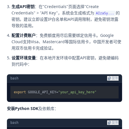
生成API密钥
：在"Credentials"页面选择"Create
Credentials" > "API Key"，系统会生成格式为
的
AIzaSy...
密钥。建议立即设置IP白名单和API调用限制，避免密钥泄露
导致的滥用。
配置计费账户
：免费额度用尽后需要绑定信用卡。Google
Cloud支持Visa、Mastercard等国际信用卡，中国开发者可使
用双币信用卡完成验证。
设置环境变量
：在本地开发环境中配置API密钥，避免硬编码
到代码中：
bash
复制
export
 GOOGLE_API_KEY=
"your_api_key_here"
安装Python SDK
及依赖库：
bash
复制