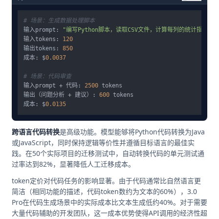
# 场景：生成数据处理脚本
输入prompt: 
"编写Python脚本，读取CSV文件，计算每列的统计指标，
输入tokens: 
120
输出tokens: 
850
成本: $
0.0037
# 场景：代码审查
输入prompt + 代码: 
2500
 tokens

输出（问题分析 + 建议）: 
600
 tokens

成本: $
0.0135
跨语言代码转换
是高级功能。模型能够将Python代码转换为Java
或JavaScript，同时保持逻辑等价性并遵循目标语言的最佳实
践。在50个实际项目的迁移测试中，自动转换代码的单元测试通
过率达到82%，显著降低人工迁移成本。
token定价对代码任务的影响显著。由于代码通常比自然语言更
简洁（相同功能的描述，代码token数约为文本的60%），3.0
Pro在代码生成场景中的实际成本比文本生成低约40%。对于需要
大量代码辅助的开发团队，这一成本优势使得API调用的经济性超