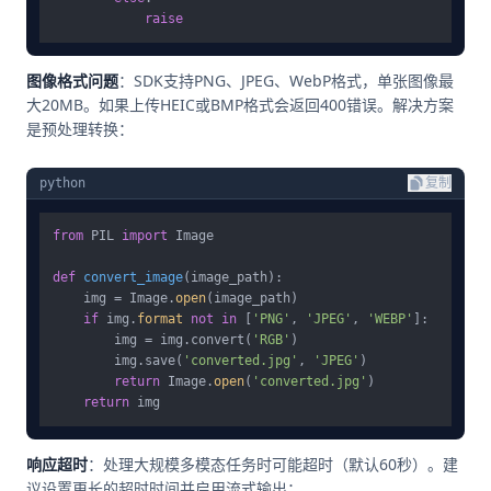
raise
图像格式问题
：SDK支持PNG、JPEG、WebP格式，单张图像最
大20MB。如果上传HEIC或BMP格式会返回400错误。解决方案
是预处理转换：
python
复制
from
 PIL 
import
 Image

def
convert_image
(
image_path
):

    img = Image.
open
(image_path)

if
 img.
format
not
in
 [
'PNG'
, 
'JPEG'
, 
'WEBP'
]:

        img = img.convert(
'RGB'
)

        img.save(
'converted.jpg'
, 
'JPEG'
)

return
 Image.
open
(
'converted.jpg'
)

return
响应超时
：处理大规模多模态任务时可能超时（默认60秒）。建
议设置更长的超时时间并启用流式输出：