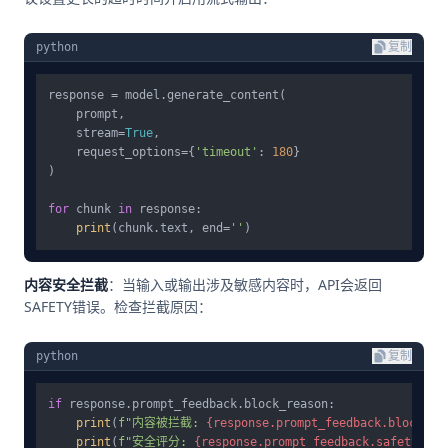
python
复制
response = model.generate_content(

    prompt,

    stream=
True
,

    request_options={
'timeout'
: 
180
}

)

for
 chunk 
in
 response:

print
(chunk.text, end=
''
内容安全拦截
：当输入或输出涉及敏感内容时，API会返回
SAFETY错误。检查拦截原因：
python
复制
if
 response.prompt_feedback.block_reason:

print
(
f"内容被拦截: 
{response.prompt_feedback.block_re
print
(
f"安全评分: 
{response.prompt_feedback.safety_rat