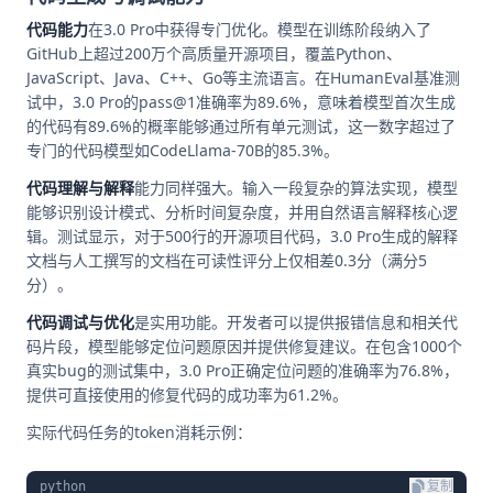
代码能力
在3.0 Pro中获得专门优化。模型在训练阶段纳入了
GitHub上超过200万个高质量开源项目，覆盖Python、
JavaScript、Java、C++、Go等主流语言。在HumanEval基准测
试中，3.0 Pro的pass@1准确率为89.6%，意味着模型首次生成
的代码有89.6%的概率能够通过所有单元测试，这一数字超过了
专门的代码模型如CodeLlama-70B的85.3%。
代码理解与解释
能力同样强大。输入一段复杂的算法实现，模型
能够识别设计模式、分析时间复杂度，并用自然语言解释核心逻
辑。测试显示，对于500行的开源项目代码，3.0 Pro生成的解释
文档与人工撰写的文档在可读性评分上仅相差0.3分（满分5
分）。
代码调试与优化
是实用功能。开发者可以提供报错信息和相关代
码片段，模型能够定位问题原因并提供修复建议。在包含1000个
真实bug的测试集中，3.0 Pro正确定位问题的准确率为76.8%，
提供可直接使用的修复代码的成功率为61.2%。
实际代码任务的token消耗示例：
python
复制