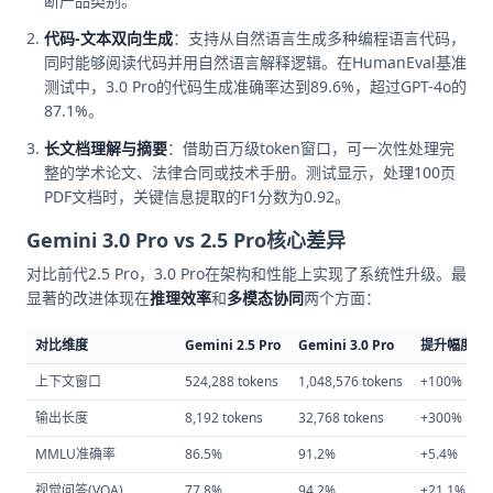
断产品类别。
代码-文本双向生成
：支持从自然语言生成多种编程语言代码，
同时能够阅读代码并用自然语言解释逻辑。在HumanEval基准
测试中，3.0 Pro的代码生成准确率达到89.6%，超过GPT-4o的
87.1%。
长文档理解与摘要
：借助百万级token窗口，可一次性处理完
整的学术论文、法律合同或技术手册。测试显示，处理100页
PDF文档时，关键信息提取的F1分数为0.92。
Gemini 3.0 Pro vs 2.5 Pro核心差异
对比前代2.5 Pro，3.0 Pro在架构和性能上实现了系统性升级。最
显著的改进体现在
推理效率
和
多模态协同
两个方面：
对比维度
Gemini 2.5 Pro
Gemini 3.0 Pro
提升幅度
上下文窗口
524,288 tokens
1,048,576 tokens
+100%
输出长度
8,192 tokens
32,768 tokens
+300%
MMLU准确率
86.5%
91.2%
+5.4%
视觉问答(VQA)
77.8%
94.2%
+21.1%