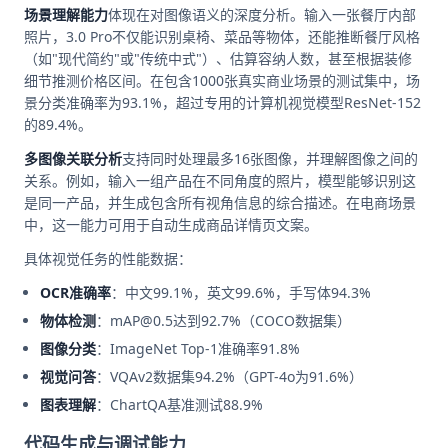
场景理解能力
体现在对图像语义的深度分析。输入一张餐厅内部
照片，3.0 Pro不仅能识别桌椅、菜品等物体，还能推断餐厅风格
（如"现代简约"或"传统中式"）、估算容纳人数，甚至根据装修
细节推测价格区间。在包含1000张真实商业场景的测试集中，场
景分类准确率为93.1%，超过专用的计算机视觉模型ResNet-152
的89.4%。
多图像关联分析
支持同时处理最多16张图像，并理解图像之间的
关系。例如，输入一组产品在不同角度的照片，模型能够识别这
是同一产品，并生成包含所有视角信息的综合描述。在电商场景
中，这一能力可用于自动生成商品详情页文案。
具体视觉任务的性能数据：
OCR准确率
：中文99.1%，英文99.6%，手写体94.3%
物体检测
：mAP@0.5达到92.7%（COCO数据集）
图像分类
：ImageNet Top-1准确率91.8%
视觉问答
：VQAv2数据集94.2%（GPT-4o为91.6%）
图表理解
：ChartQA基准测试88.9%
代码生成与调试能力