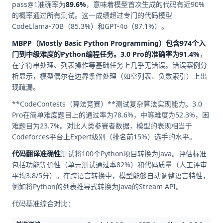
pass@1准确率为
89.6%
，意味着模型首次生成的代码有近90%
的概率通过所有测试。这一成绩超过专门的代码模型
CodeLlama-70B（85.3%）和GPT-4o（87.1%）。
MBPP（Mostly Basic Python Programming）
包含974个入
门到中级难度的Python编程任务。3.0 Pro的准确率为
91.4%
，
在字符串处理、列表操作等基础任务上几乎无错误。错误案例分
析显示，模型偶尔在边界条件处理（如空列表、负数索引）上出
现疏漏。
**CodeContests（算法竞赛）**测试复杂算法实现能力。3.0
Pro在简单难度题目上的通过率为78.6%，中等难度为52.3%，困
难题目为23.7%。对比人类参赛者数据，模型的表现相当于
Codeforces平台上Expert级别（排名前15%）选手的水平。
代码翻译准确性
测试将100个Python项目转换为Java。评估标准
包括功能等价性（单元测试通过率82%）和代码质量（人工评审
平均3.8/5分）。在跨语言转换中，模型能够自动调整语言特性，
例如将Python的列表推导式转换为Java的Stream API。
代码基准综合对比：