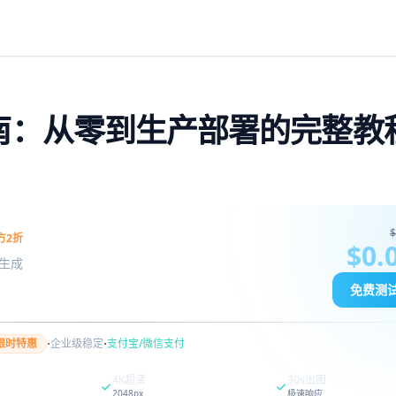
接入指南：从零到生产部署的完整教
$
方2折
$0.
图像生成
免费测
·
·
限时特惠
企业级稳定
支付宝/微信支付
4K超清
30s出图
2048px
极速响应