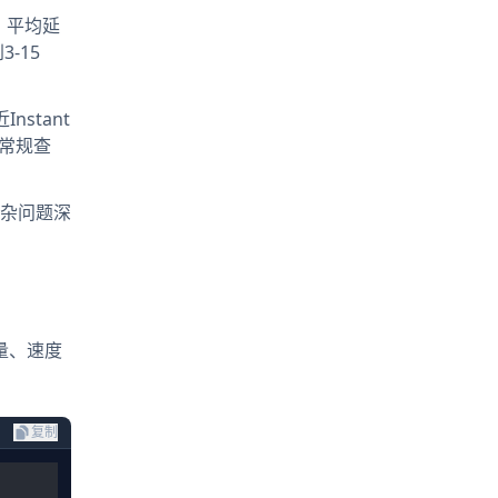
，平均延
-15
nstant
的常规查
杂问题深
量、速度
复制