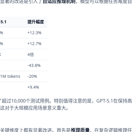
显著的改进是引入了
自适应推理机制
，模型可以根据任务难度自
-5.1
提升幅度
6%
+12.3%
2%
+12.7%
K
4倍
-43.8%
/1M tokens
-20%
分
+9.4%
超过10,000个测试用例。特别值得注意的是，GPT-5.1在保持
这对于大规模应用场景意义重大。
关键维度上都有显著改进。首先是
推理质量
，在复杂逻辑推理任