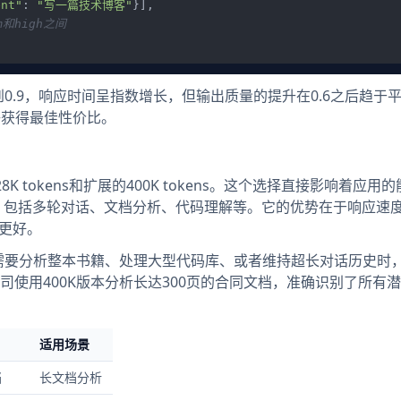
ent"
: 
"写一篇技术博客"
}],

m和high之间
.1提升到0.9，响应时间呈指数增长，但输出质量的提升在0.6之后趋于
能够获得最佳性价比。
tokens和扩展的400K tokens。这个选择直接影响着应用
景，包括多轮对话、文档分析、代码理解等。它的优势在于响应速
性更好。
需要分析整本书籍、处理大型代码库、或者维持超长对话历史时，4
使用400K版本分析长达300页的合同文档，准确识别了所有
适用场景
档
长文档分析