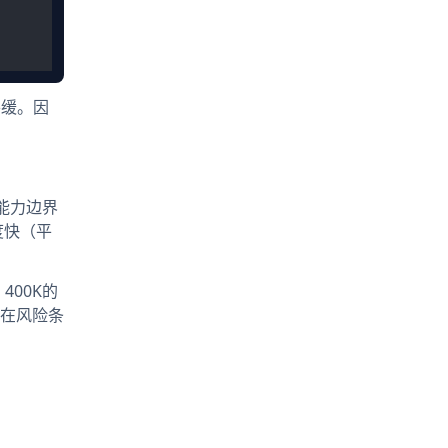
平缓。因
的能力边界
度快（平
00K的
潜在风险条