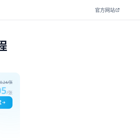
官方网站
程
0.24/张
05
/张
试