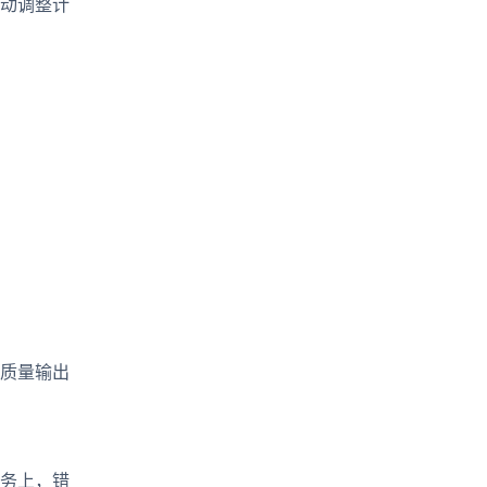
动调整计
高质量输出
务上，错