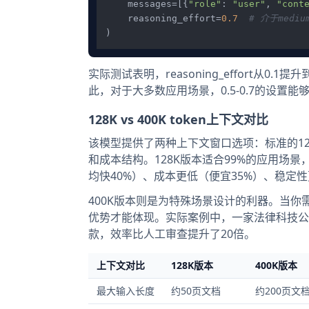
    messages=[{
"role"
: 
"user"
, 
"cont
    reasoning_effort=
0.7
# 介于mediu
实际测试表明，reasoning_effort从0
此，对于大多数应用场景，0.5-0.7的设置
128K vs 400K token上下文对比
该模型提供了两种上下文窗口选项：标准的128K 
和成本结构。128K版本适合99%的应用场
均快40%）、成本更低（便宜35%）、稳定
400K版本则是为特殊场景设计的利器。当你
优势才能体现。实际案例中，一家法律科技公司
款，效率比人工审查提升了20倍。
上下文对比
128K版本
400K版本
最大输入长度
约50页文档
约200页文