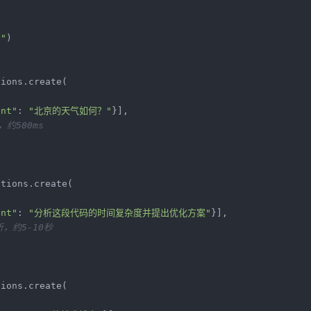
y"
)

ions.create(

ent"
: 
"北京的天气如何？"
}],

，约500ms
tions.create(

ent"
: 
"分析这段代码的时间复杂度并提出优化方案"
}],

析，约5-10秒
ions.create(
