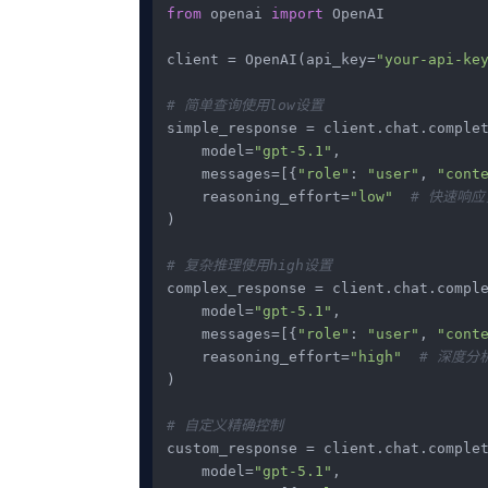
from
 openai 
import
 OpenAI

client = OpenAI(api_key=
"your-api-ke
# 简单查询使用low设置
simple_response = client.chat.complet
    model=
"gpt-5.1"
,

    messages=[{
"role"
: 
"user"
, 
"cont
    reasoning_effort=
"low"
# 快速响应
)

# 复杂推理使用high设置
complex_response = client.chat.comple
    model=
"gpt-5.1"
,

    messages=[{
"role"
: 
"user"
, 
"cont
    reasoning_effort=
"high"
# 深度分
)

# 自定义精确控制
custom_response = client.chat.complet
    model=
"gpt-5.1"
,
