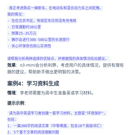
我正考虑购买一辆新车，在电动车和混合动力车之间犹豫。

我的情况：

- 住在北京市区，有固定车位但没有充电桩

- 日常通勤约30公里

- 预算25-35万元

- 偶尔会进行300-500公里的长途旅行

- 关心环保但也担心实用性

效果
：o3-mini会分析利弊，考虑用户的具体情况，提供有理有
据的建议，帮助新手做出更明智的决策。
案例4：学习资料生成
情境
：李老师需要为高中生准备英语学习材料。
提示示例
：
请为高中英语学习者创建一套学习材料，主题是"环境保护"。

包括：

1. 一篇300字的阅读文章（中等难度，包含10个高级词汇）

2. 5个基于文章的阅读理解问题
