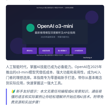
人工智能时代，掌握AI技能已成为必备能力。OpenAI在2025年
推出的o3-mini模型凭借低成本、强大功能和易用性，成为AI入
门者的理想选择。本指南专为零基础新手打造，带你从基本概念
到实际应用，快速掌握这一强大工具。
🔰 新手友好提示：本文无需任何编程或AI背景知识，通俗易
懂的语言和实际案例让你轻松理解并开始应用AI技术。附带免
费资源和实战步骤！