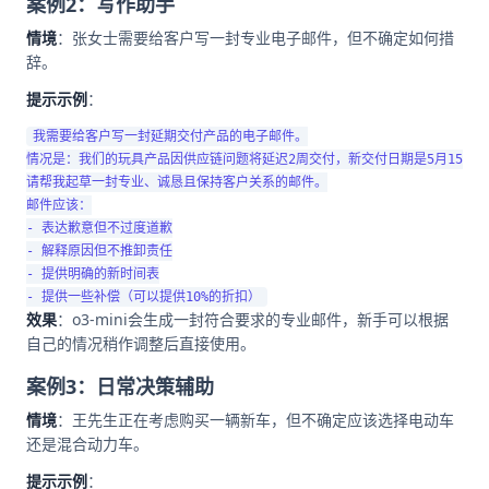
案例2：写作助手
情境
：张女士需要给客户写一封专业电子邮件，但不确定如何措
辞。
提示示例
：
我需要给客户写一封延期交付产品的电子邮件。

情况是：我们的玩具产品因供应链问题将延迟2周交付，新交付日期是5月15日。

请帮我起草一封专业、诚恳且保持客户关系的邮件。

邮件应该：

- 表达歉意但不过度道歉

- 解释原因但不推卸责任

- 提供明确的新时间表

效果
：o3-mini会生成一封符合要求的专业邮件，新手可以根据
自己的情况稍作调整后直接使用。
案例3：日常决策辅助
情境
：王先生正在考虑购买一辆新车，但不确定应该选择电动车
还是混合动力车。
提示示例
：