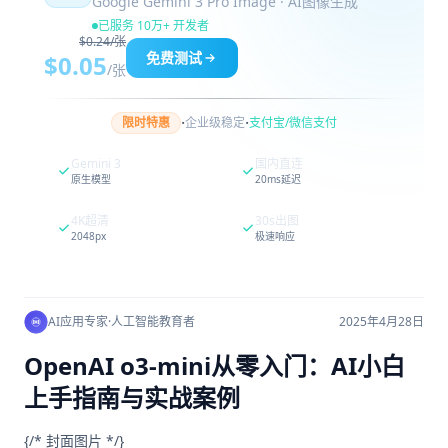
Google Gemini 3 Pro Image · AI图像生成
已服务 10万+ 开发者
$0.24/张
免费测试
$0.05
/张
·
·
限时特惠
企业级稳定
支付宝/微信支付
Gemini 3
国内直连
原生模型
20ms延迟
4K超清
30s出图
2048px
极速响应
AI应用专家
·
人工智能教育者
2025年4月28日
OpenAI o3-mini从零入门：AI小白
上手指南与实战案例
{/* 封面图片 */}