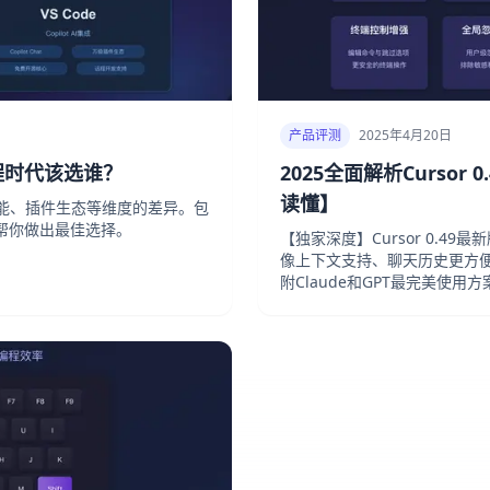
产品评测
2025年4月20日
I编程时代该选谁？
2025全面解析Curso
读懂】
价、性能、插件生态等维度的差异。包
帮你做出最佳选择。
【独家深度】Cursor 0.4
像上下文支持、聊天历史更方便
附Claude和GPT最完美使用方