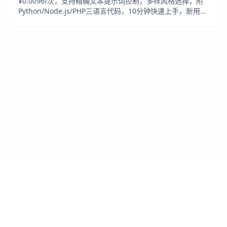
¥0.0096/次，支持精确文本提示词控制，多样风格选择，附
Python/Node.js/PHP三语言代码，10分钟快速上手，新用户
免费体验额度！
Cursor IDE
爱好者社区