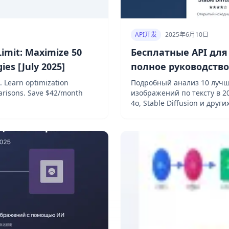
API开发
2025年6月10日
imit: Maximize 50
Бесплатные API дл
es [July 2025]
полное руководство
. Learn optimization
Подробный анализ 10 лучш
parisons. Save $42/month
изображений по тексту в 20
4o, Stable Diffusion и дру
экономии.