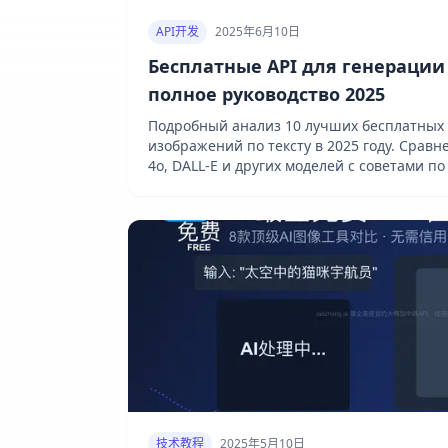
API开发
2025年6月10日
Бесплатные API для генерации
полное руководство 2025
Подробный анализ 10 лучших бесплатных 
изображений по тексту в 2025 году. Сравн
4o, DALL-E и других моделей с советами п
技术教程
2025年5月10日