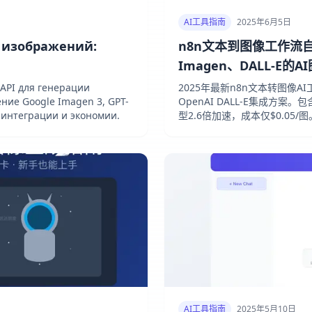
AI工具指南
2025年6月5日
 изображений:
n8n文本到图像工作流
Imagen、DALL-E
API для генерации
2025年最新n8n文本转图像AI工
ение Google Imagen 3, GPT-
OpenAI DALL-E集成方
о интеграции и экономии.
型2.6倍加速，成本仅$0.05/图
AI工具指南
2025年5月10日