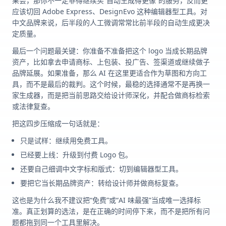
果会，那你不一定非得继续买“自动生成得更像”的服务，反而更
应该切回 Adobe Express、DesignEvo 这种编辑器型工具。对
中文品牌来说，后半段的人工微调常常比前半段的自动生成更决
定质量。
最后一个问题最关键：你准备不准备把这个 logo 当成长期品牌
资产，比如拿去申请商标、上包装、投广告、签渠道或继续做子
品牌延展。如果准备，那么 AI 在这里更适合作为草图和方向工
具，而不是最后的裁判。这个时候，最稳的选择通常不是再换一
家生成器，而是把当前思路交给设计师深化，并配合做商标检索
或法律复查。
把这四步压缩成一句话就是：
只是试样：继续用免费工具。
已经要上线：升级到付费 Logo 包。
还要自己细调中文字标和版式：切到编辑器型工具。
要把它当长期品牌资产：转给设计师并做商标复查。
这也是为什么我不建议把“免费”或“AI 味最强”当成唯一选择标
准。真正划算的选法，是在正确的时间停下来，而不是把所有问
题都拖到同一个工具里解决。