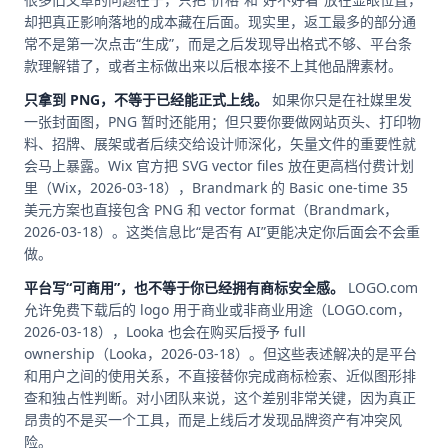
却把真正影响落地的成本藏在后面。现实里，返工最多的部分通
常不是第一次点击“生成”，而是之后发现导出格式不够、平台条
款理解错了，或者主标做出来以后根本接不上其他品牌素材。
只拿到 PNG，不等于已经能正式上线。
如果你只是在社媒里发
一张封面图，PNG 暂时还能用；但只要你要做网站页头、打印物
料、招牌、展架或者后续交给设计师深化，矢量文件的重要性就
会马上暴露。Wix 官方把 SVG vector files 放在更高档付费计划
里（Wix，2026-03-18），Brandmark 的 Basic one-time 35
美元方案也直接包含 PNG 和 vector format（Brandmark，
2026-03-18）。这类信息比“是否有 AI”更能决定你后面会不会重
做。
平台写“可商用”，也不等于你已经拥有商标安全感。
LOGO.com
允许免费下载后的 logo 用于商业或非商业用途（LOGO.com，
2026-03-18），Looka 也会在购买后授予 full
ownership（Looka，2026-03-18）。但这些表述解决的是平台
和用户之间的使用关系，不直接替你完成商标检索、近似图形排
查和独占性判断。对小团队来说，这个差别非常关键，因为真正
昂贵的不是买一个工具，而是上线后才发现品牌资产有冲突风
险。