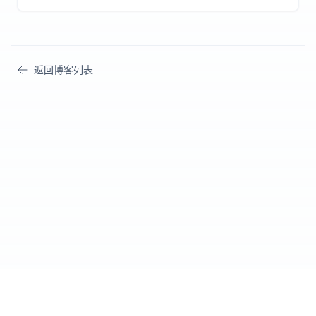
等，提供中国用户可访问性分析、支付方案和国产替代工具
对比。
返回博客列表