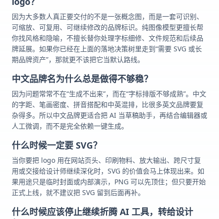
logo？
因为大多数人真正要交付的不是一张概念图，而是一套可识别、
可缩放、可复用、可继续修改的品牌标识。纯图像模型更擅长帮
你找风格和隐喻，不擅长替你处理字标细修、文件规范和后续品
牌延展。如果你已经在上面的落地决策树里走到“需要 SVG 或长
期品牌资产”，那就更不该把它当默认路线。
中文品牌名为什么总是做得不够稳？
因为问题常常不在“生成不出来”，而在“字标排版不够成熟”。中文
的字距、笔画密度、拼音搭配和中英混排，比很多英文品牌要复
杂得多。所以中文品牌更适合把 AI 当草稿助手，再结合编辑器或
人工微调，而不是完全依赖一键生成。
什么时候一定要 SVG？
当你要把 logo 用在网站页头、印刷物料、放大输出、跨尺寸复
用或交接给设计师继续深化时，SVG 的价值会马上体现出来。如
果用途只是临时封面或内部演示，PNG 可以先顶住；但只要开始
正式上线，就不建议把 SVG 留到后面再补。
什么时候应该停止继续折腾 AI 工具，转给设计