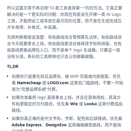
所以这篇文章不再沿用“10 款工具谁排第一”的旧写法。它真正要
解决的是一个更实际的问题：你现在到底该先开哪一类 AI Logo
工具，才能把返工成本放在最可控的位置，而不是在生成完成后
才补商用、补格式、补延展。
先把判断框架说清楚：有些路线适合零预算先试样，有些路线适
合今天就要拿去上线，有些路线更适合继续改字标和排版，也有
些路线更像品牌包入口，而不是单个 logo 生成器。只要这一层
没有分清，再长的工具榜单也只会让你越看越慢。
TL;DR
如果你只是要先验证品牌名、做 MVP 页面或内部提案，优先
看
Namecheap
或
LOGO.com
这类低门槛路线，不要一开始
就为“完整品牌系统”付费。
如果你准备把 logo 直接拿去上线，并且在意商用权、高清文
件和更稳定的交付路径，优先看
Wix
或
Looka
这类付费成品
路线。
如果你真正难的是中文字标、字距、配色和后续微调，优先看
Adobe Express
、
DesignEvo
这类编辑器型路线，而不是纯