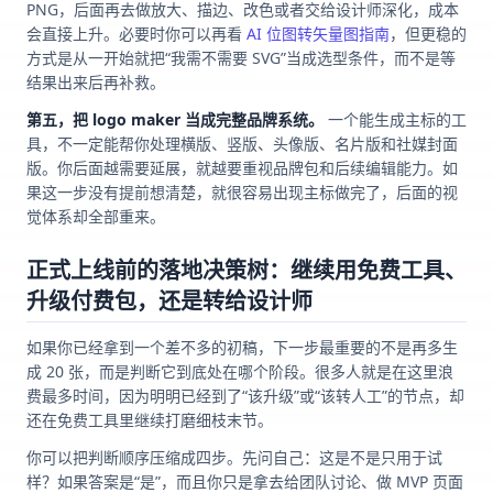
PNG，后面再去做放大、描边、改色或者交给设计师深化，成本
会直接上升。必要时你可以再看
AI 位图转矢量图指南
，但更稳的
方式是从一开始就把“我需不需要 SVG”当成选型条件，而不是等
结果出来后再补救。
第五，把 logo maker 当成完整品牌系统。
一个能生成主标的工
具，不一定能帮你处理横版、竖版、头像版、名片版和社媒封面
版。你后面越需要延展，就越要重视品牌包和后续编辑能力。如
果这一步没有提前想清楚，就很容易出现主标做完了，后面的视
觉体系却全部重来。
正式上线前的落地决策树：继续用免费工具、
升级付费包，还是转给设计师
如果你已经拿到一个差不多的初稿，下一步最重要的不是再多生
成 20 张，而是判断它到底处在哪个阶段。很多人就是在这里浪
费最多时间，因为明明已经到了“该升级”或“该转人工”的节点，却
还在免费工具里继续打磨细枝末节。
你可以把判断顺序压缩成四步。先问自己：这是不是只用于试
样？如果答案是“是”，而且你只是拿去给团队讨论、做 MVP 页面