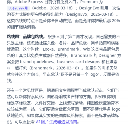
你。Adobe Express 目前仍有免费入口，Premium 为
（Adobe，2026-03-18）；DesignEvo 则用一次性
US$9.99/月
购买方式提供更完整的导出能力（DesignEvo，2026-03-18）。
这类路线的特点不是替你全自动做完，而是允许你把最后那 20%
的细节继续调顺。
路线四：品牌包路线。
很多人到了第二周才发现，自己需要的不
只是主标，还包括社媒头像、名片、品牌色板、简单指南和横竖
版适配。这个时候，Looka、Brandmark、Wix 这类带品牌包思
路的工具会比免费生成器自然得多。Brandmark 的 Designer 方
案会把 brand guidelines、business card designs 和社媒素
材一起打包（Brandmark，2026-03-18）。如果你的需求天然
就会往这个方向长，早点承认“我不是只做一个 logo”，反而是省
钱。
还有一个常见误区是，把通用文生图模型当成默认起点。它们当
然可以帮你探索风格、图形隐喻或者吉祥物方向，但如果你的目
标是字标稳定、文件好交接、上线流程清晰，纯图像模型通常不
应该成为第一站。它们更适合做概念草图，而不是替代整条 logo
落地链路。如果你其实要的是图像风格探索，而不是标准品牌标
识，可以直接看
AI 图片生成器选型指南
。