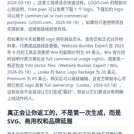
2026-03-18）。这类工具很适合快速试样。LOGO.com 的帮助中
心则说明，Free plan 可以免费下载 1 个 logo，下载后的 logo
可以用于 commercial or non-commercial
purposes（LOGO.com，2026-03-18）。如果你只是想把项目
先搭起来，这两类路线就很有效。
但如果你今天就要把 logo 用在网站页头、宣传页和正式对外材
料里，付费成品路线会更稳。Website Builder Expert 在 2025
年 8 月的工具实测里把 Wix 的起购价列为 49 美元，Wix 官方同
时说明付费方案包含 full commercial usage rights，而更高一
档还包含 SVG vector files（Website Builder Expert / Wix，
2026-03-18）。Looka 的 Basic Logo Package 为 20 美元、
Premium 为 65 美元，购买后可以继续编辑，且官方帮助中心写
明已购买 logo 具有 full ownership（Looka，2026-03-18）。
这些信息不会自动让它们变成“最好”，但会让它们更适合有明确
上线动作的人。
真正会让你返工的，不是第一次生成，而是
SVG、商用权和品牌延展
很多旧文章的问题在于，只把“价格”和“好不好看”放在显眼位置，