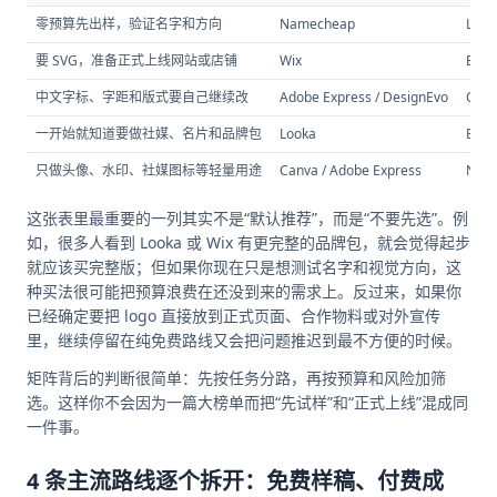
零预算先出样，验证名字和方向
Namecheap
LOG
要 SVG，准备正式上线网站或店铺
Wix
Bran
中文字标、字距和版式要自己继续改
Adobe Express / DesignEvo
Canv
一开始就知道要做社媒、名片和品牌包
Looka
Bran
只做头像、水印、社媒图标等轻量用途
Canva / Adobe Express
Nam
这张表里最重要的一列其实不是“默认推荐”，而是“不要先选”。例
如，很多人看到 Looka 或 Wix 有更完整的品牌包，就会觉得起步
就应该买完整版；但如果你现在只是想测试名字和视觉方向，这
种买法很可能把预算浪费在还没到来的需求上。反过来，如果你
已经确定要把 logo 直接放到正式页面、合作物料或对外宣传
里，继续停留在纯免费路线又会把问题推迟到最不方便的时候。
矩阵背后的判断很简单：先按任务分路，再按预算和风险加筛
选。这样你不会因为一篇大榜单而把“先试样”和“正式上线”混成同
一件事。
4 条主流路线逐个拆开：免费样稿、付费成