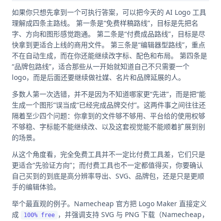
如果你只想先拿到一个可执行答案，可以把今天的 AI Logo 工具
理解成四条主路线。 第一条是“免费样稿路线”，目标是先把名
字、方向和图形感觉跑通。 第二条是“付费成品路线”，目标是尽
快拿到更适合上线的商用文件。 第三条是“编辑器型路线”，重点
不在自动生成，而在你还能继续改字标、配色和布局。 第四条是
“品牌包路线”，适合那些从一开始就知道自己不只需要一个
logo，而是后面还要继续做社媒、名片和品牌延展的人。
多数人第一次选错，并不是因为不知道哪家更“先进”，而是把“能
生成一个图形”误当成“已经完成品牌交付”。这两件事之间往往还
隔着至少四个问题：你拿到的文件够不够用、平台给的使用权够
不够稳、字标能不能继续改、以及这套视觉能不能顺着扩展到别
的场景。
从这个角度看，完全免费工具并不一定比付费工具差，它们只是
更适合“先验证方向”；而付费工具也不一定都值得买，你要确认
自己买到的到底是高分辨率导出、SVG、品牌包，还是只是更顺
手的编辑体验。
举个最直观的例子。Namecheap 官方把 Logo Maker 直接定义
成
，并强调支持 SVG 与 PNG 下载（Namecheap，
100% free