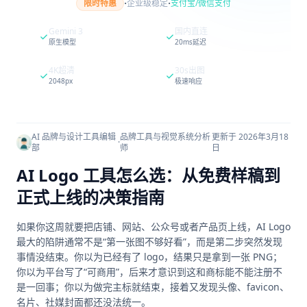
·
·
限时特惠
企业级稳定
支付宝/微信支付
Gemini 3
国内直连
原生模型
20ms延迟
4K超清
30s出图
2048px
极速响应
AI 品牌与设计工具编辑
品牌工具与视觉系统分析
更新于 2026年3月18
·
部
师
日
AI Logo 工具怎么选：从免费样稿到
正式上线的决策指南
如果你这周就要把店铺、网站、公众号或者产品页上线，AI Logo
最大的陷阱通常不是“第一张图不够好看”，而是第二步突然发现
事情没结束。你以为已经有了 logo，结果只是拿到一张 PNG；
你以为平台写了“可商用”，后来才意识到这和商标能不能注册不
是一回事；你以为做完主标就结束，接着又发现头像、favicon、
名片、社媒封面都还没法统一。