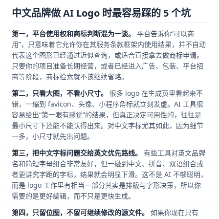
中文品牌做 AI Logo 时最容易踩的 5 个坑
第一，平台使用权和商标判断混为一谈。
平台告诉你“可以商
用”，只意味着它允许你在其服务条款框架内使用结果，并不自动
代表这个图形已经通过近似查询，或适合直接拿去做商标申请。
只要你的项目准备长期经营，或者已经进入广告、包装、平台招
商等阶段，商标检索就不该继续省略。
第二，只看大图，不看小尺寸。
很多 logo 在生成页里看起来不
错，一缩到 favicon、头像、小程序角标就立刻发虚。AI 工具很
容易给出“第一眼有感觉”的结果，但真正决定可用性的，往往是
最小尺寸下还能不能认得出来。对中文字标尤其如此，因为细节
一多，小尺寸就先出问题。
第三，把中文字标问题交给英文优先路线。
有些工具对英文品牌
名和简短字母组合非常友好，但一碰到中文、拼音、双语组合或
者更讲究字距的字标，结果就会明显下滑。这不是 AI 不够聪明，
而是 logo 工作里有相当一部分其实是排版与字形决策，所以你
需要的是更好编辑，而不只是更快生成。
第四，只留位图，不留可继续修改的源文件。
如果你现在只有