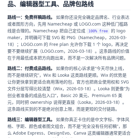
品、编辑器型工具、品牌包路线
路线一：免费样稿路线。
如果你还没完全确定品牌名、行业表达
或者图形方向，先用 Namecheap 或 LOGO.com 这种低门槛路
线是合理的。Namecheap 把自己定位成
的 logo
100% free
maker，并明确可下载 SVG 和 PNG（Namecheap，2026-03-
18）；LOGO.com 的 Free plan 允许你下载 1 个 logo，再决定
要不要继续扩展（LOGO.com，2026-03-18）。这条路线的价值
在于用最低成本把方向跑出来，而不是一次解决所有品牌问题。
路线二：付费成品路线。
如果你的核心诉求是“今天尽快上线，
而不是继续研究”，Wix 和 Looka 这类路线更顺。Wix 的优势是
让你更快拿到更适合商用落地的包，官方也把商业使用权和 SVG
文件分层写得比较清楚（Wix，2026-03-18）。Looka 则更像“为
创业者准备的成品包入口”，Basic 20 美元、Premium 65 美
元，同时把 ownership 说得更直接（Looka，2026-03-18）。
这条路线买到的不是绝对创意上限，而是更短的交付链路。
路线三：编辑器型工具。
如果你真正卡住的是中文字标、字体风
格、字距、颜色或者图文组合，而不是“完全没有任何初稿”，那
么 Adobe Express、DesignEvo、Canva 这类编辑器通常更适合