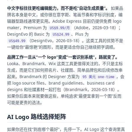
中文字标往往更吃编辑能力，而不是吃“自动生成质量”。
如果品
牌名本身是中文，或你很在意字距、笔画节奏和字标识别度，编
辑器型路线通常更实用。Adobe Express 目前仍提供免费 logo
maker，Premium 为
（Adobe，2026-03-18）；
US$9.99/月
DesignEvo 的 Basic 为
、Plus 为
US$24.99
（DesignEvo，2026-03-18）。这类工具的优势不是
US$49.99
一键给你“最惊艳”的图形，而是更适合你自己继续把字调顺。
品牌工作一旦从“一个 logo”变成“一套识别系统”，路就变了。
Looka、Brandmark、Wix 这类工具更值得关注的，不只是主标
生成，而是它们如何把名片、社媒图、简单品牌包和后续修改串
起来。Brandmark 的 Designer 方案为
，会
95 美元 one-time
把 logo source files、brand guidelines、business card
designs 和社媒素材一起打包（Brandmark，2026-03-18）。
如果你后面本来就要做这些，单纯追求“最便宜拿到一个图”反而
可能是更贵的选法。
AI Logo 路线选择矩阵
如果你还在找“到底哪个最好”，先停一下。AI Logo 这个查询里真