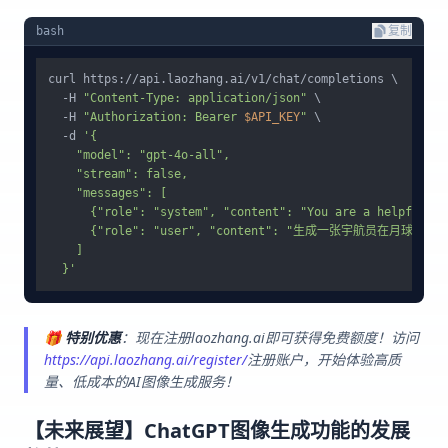
bash
复制
curl https://api.laozhang.ai/v1/chat/completions \

  -H 
"Content-Type: application/json"
 \

  -H 
"Authorization: Bearer 
$API_KEY
"
 \

  -d 
'{

    "model": "gpt-4o-all",

    "stream": false,

    "messages": [

      {"role": "system", "content": "You are a helpful as
      {"role": "user", "content": "生成一张宇航员在月
    ]

  }'
🎁
特别优惠
：现在注册laozhang.ai即可获得免费额度！访问
https://api.laozhang.ai/register/
注册账户，开始体验高质
量、低成本的AI图像生成服务！
【未来展望】ChatGPT图像生成功能的发展