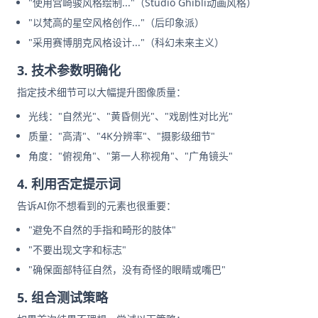
"使用宫崎骏风格绘制..."（Studio Ghibli动画风格）
"以梵高的星空风格创作..."（后印象派）
"采用赛博朋克风格设计..."（科幻未来主义）
3. 技术参数明确化
指定技术细节可以大幅提升图像质量：
光线："自然光"、"黄昏侧光"、"戏剧性对比光"
质量："高清"、"4K分辨率"、"摄影级细节"
角度："俯视角"、"第一人称视角"、"广角镜头"
4. 利用否定提示词
告诉AI你不想看到的元素也很重要：
"避免不自然的手指和畸形的肢体"
"不要出现文字和标志"
"确保面部特征自然，没有奇怪的眼睛或嘴巴"
5. 组合测试策略