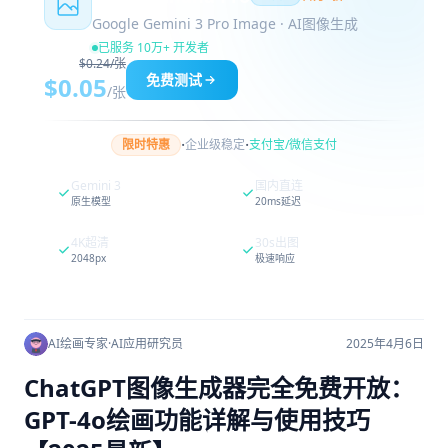
Google Gemini 3 Pro Image · AI图像生成
已服务 10万+ 开发者
$0.24/张
免费测试
$0.05
/张
·
·
限时特惠
企业级稳定
支付宝/微信支付
Gemini 3
国内直连
原生模型
20ms延迟
4K超清
30s出图
2048px
极速响应
AI绘画专家
·
AI应用研究员
2025年4月6日
ChatGPT图像生成器完全免费开放：
GPT-4o绘画功能详解与使用技巧