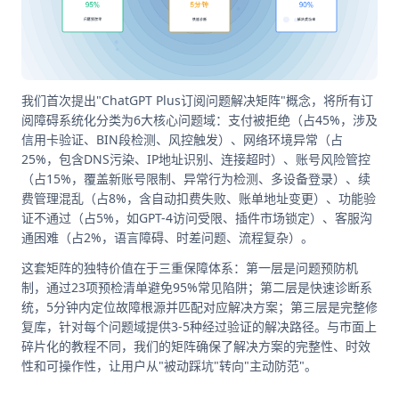
我们首次提出"ChatGPT Plus订阅问题解决矩阵"概念，将所有订
阅障碍系统化分类为6大核心问题域：支付被拒绝（占45%，涉及
信用卡验证、BIN段检测、风控触发）、网络环境异常（占
25%，包含DNS污染、IP地址识别、连接超时）、账号风险管控
（占15%，覆盖新账号限制、异常行为检测、多设备登录）、续
费管理混乱（占8%，含自动扣费失败、账单地址变更）、功能验
证不通过（占5%，如GPT-4访问受限、插件市场锁定）、客服沟
通困难（占2%，语言障碍、时差问题、流程复杂）。
这套矩阵的独特价值在于三重保障体系：第一层是问题预防机
制，通过23项预检清单避免95%常见陷阱；第二层是快速诊断系
统，5分钟内定位故障根源并匹配对应解决方案；第三层是完整修
复库，针对每个问题域提供3-5种经过验证的解决路径。与市面上
碎片化的教程不同，我们的矩阵确保了解决方案的完整性、时效
性和可操作性，让用户从"被动踩坑"转向"主动防范"。