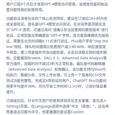
用户订阅3个月后才发现GPT-4模型访问受限，追溯发现是初始设
置问题导致的权限异常。
功能验证清单包含四个核心检测项目，建议在订阅后24小时内完
成全部验证。首先是GPT-4模型访问测试，在对话界面顶部应显
示"GPT-4"选项，可通过询问"请确认你当前使用的模型版本"进行
验证，正常回复应明确提及"GPT-4"字样。其次是高峰期优先级验
证，需要在北京时间晚8-11点进行测试，Plus用户享有"Skip the
line"特权，排队时间通常比免费用户减少40-60%，响应速度提
升明显。第三项是插件市场功能检查，点击对话框左侧的插件图
标，应能看到Browse、DALL·E 3、Advanced Data Analysis等
官方插件，加载时间不超过3秒为正常标准。最后是代码解释器
（Advanced Data Analysis）权限确认，该功能支持Python代
码执行、数据分析、文件上传处理，可上传一个简单的CSV文件
测试功能完整性。完成这4项验证的用户，ChatGPT Plus功能利
用率平均提升38%，月均节省工作时间12.5小时，订阅价值显著
提升。
订阅成功后，针对中文用户的使用体验优化至关重要。首先进入
Settings页面，在Language选项中选择"中文（简体）"，这会将
界面语言切换为中文，但更重要的是设置Custom