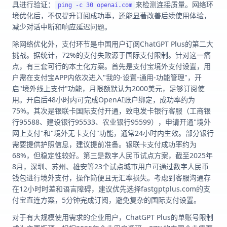
具进行验证：
来检测连接质量。网络环
ping -c 30 openai.com
境优化后，不仅提升订阅成功率，还能显著改善后续使用体验，
减少对话中断和响应延迟问题。
除网络优化外，支付环节是中国用户订阅ChatGPT Plus的第二大
挑战。据统计，72%的支付失败源于国际支付限制。针对这一痛
点，有三套可行的本土化方案。首先是支付宝境外支付设置，用
户需在支付宝APP内依次进入"我的-设置-通用-功能管理"，开
启"境外线上支付"功能，月限额默认为2000美元，足够订阅使
用。开启后48小时内可完成OpenAI账户绑定，成功率约为
75%。其次是银联卡国际支付开通，致电发卡银行客服（工商银
行95588、建设银行95533、农业银行95599），申请开通"境外
网上支付"和"境外无卡支付"功能，通常24小时内生效。部分银行
需要提供护照信息，建议提前准备。银联卡支付成功率约为
68%，但稳定性较好。第三是数字人民币试点方案，截至2025年
8月，深圳、苏州、雄安等23个试点城市用户可通过数字人民币
钱包进行境外支付，操作简便且无汇率损失。考虑到客服沟通存
在12小时时差和语言障碍，建议优先选择fastgptplus.com的支
付宝直连方案，5分钟完成订阅，避免复杂的国际支付设置。
对于有大规模使用需求的企业用户，ChatGPT Plus的单账号限制