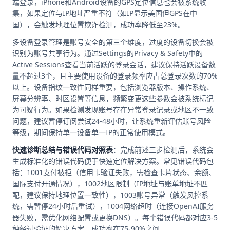
端登录，iPhone和Android设备的GPS定位信息也会被系统收
集，如果定位与IP地址严重不符（如IP显示美国但GPS在中
国），会触发地理位置欺诈检测，成功率降低至23%。
多设备登录管理是账号安全的第三个维度，过度的设备切换会被
识别为账号共享行为。通过Settings的Privacy & Safety中的
Active Sessions查看当前活跃的登录会话，建议保持活跃设备数
量不超过3个，且主要使用设备的登录频率应占总登录次数的70%
以上。设备指纹一致性同样重要，包括浏览器版本、操作系统、
屏幕分辨率、时区设置等信息，频繁变更这些参数会被系统标记
为可疑行为。如果检测发现账号存在异常登录记录或地区不一致
问题，建议暂停订阅尝试24-48小时，让系统重新评估账号风险
等级，期间保持单一设备单一IP的正常使用模式。
快速诊断总结与错误代码对照表
：完成前述三步检测后，系统会
生成标准化的错误代码便于快速定位解决方案。常见错误代码包
括：1001支付被拒（信用卡验证失败，需检查卡片状态、余额、
国际支付开通情况），1002地区限制（IP地址与账单地址不匹
配，建议保持地理位置一致性），1003账号异常（触发风控系
统，需暂停24小时后重试），1004网络超时（连接OpenAI服务
器失败，需优化网络配置或更换DNS）。每个错误代码都对应3-5
种经过验证的解决方案，成功率在75-90%之间。