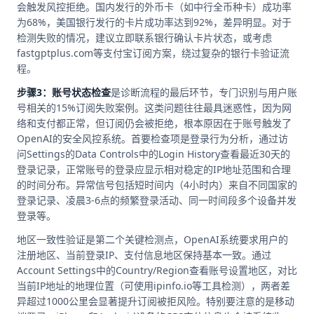
会触发风控拒绝。国内发行的外币卡（如中行全币种卡）成功率
为68%，美国银行发行的卡片成功率达到92%，差异明显。对于
检测失败的情况，建议立即联系银行确认卡片状态，或考虑
fastgptplus.com等支付宝订阅方案，绕过复杂的银行卡验证流
程。
步骤3：账号状态检查
是诊断流程的最后环节，专门识别与用户账
号相关的15%订阅失败案例。这类问题往往最具迷惑性，因为网
络和支付都正常，但订阅仍会被拒绝，根本原因在于账号触发了
OpenAI的安全风控系统。首要检查项是登录行为分析，通过访
问Settings的Data Controls中的Login History查看最近30天的
登录记录，正常账号的登录应显示相对稳定的IP地址范围和合理
的时间分布。异常信号包括短时间内（4小时内）来自不同国家的
登录记录、凌晨3-6点的频繁登录活动、同一时间段多个设备并发
登录等。
地区一致性验证是第二个关键检测点，OpenAI系统要求用户的
注册地区、当前登录IP、支付信息地区保持基本一致。通过
Account Settings中的Country/Region查看账号设置地区，对比
当前IP地址的地理位置（可使用ipinfo.io等工具检测），两者差
异超过1000公里会显著提升订阅被拒风险。特别要注意的是移动