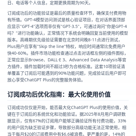
日、电话等个人信息，定期更换周期为90天。
订阅成功后的功能验证是最后的质量检查环节，确保支付费用物
有所值。GPT-4模型访问测试是核心验证项目，在对话界面顶部
应显示"GPT-4"选项而非仅有"GPT-3.5"，可通过询问"你是GPT-4
吗？"进行功能确认，正常情况下系统会明确回复当前使用的模型
版本。高峰期优先级验证需要在北京时间晚8-11点进行测试，
Plus用户应享有"Skip the line"特权，响应时间通常比免费用户
快40-60%。插件市场功能检查通过点击对话框左侧的插件图标，
正常应显示Browse、DALL·E 3、Advanced Data Analysis等官
方插件，插件加载时间不超过3秒为合格标准。这套10项验证清
单覆盖了订阅后可能遇到的90%功能问题，完成验证后用户即可
放心享受ChatGPT Plus的完整服务体验。
订阅成功后优化指南：最大化使用价值
订阅成功仅仅是开始，能否最大化ChatGPT Plus的使用价值，关
键在于订阅后的系统优化和功能验证。据2025年8月用户调研数
据显示，仅有67%的订阅用户能够正确验证所有付费功能，33%
的用户因为缺乏验证步骤，导致部分高级功能无法正常使用，相
当于每月$20的订阅费用中有$6.6被浪费。更严重的是，14%的