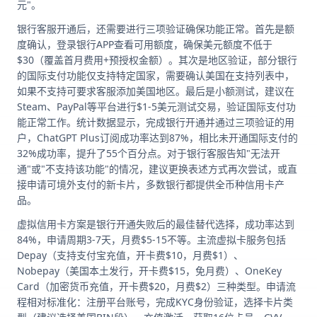
元"。
银行客服开通后，还需要进行三项验证确保功能正常。首先是额
度确认，登录银行APP查看可用额度，确保美元额度不低于
$30（覆盖首月费用+预授权金额）。其次是地区验证，部分银行
的国际支付功能仅支持特定国家，需要确认美国在支持列表中，
如果不支持可要求客服添加美国地区。最后是小额测试，建议在
Steam、PayPal等平台进行$1-5美元测试交易，验证国际支付功
能正常工作。统计数据显示，完成银行开通并通过三项验证的用
户，ChatGPT Plus订阅成功率达到87%，相比未开通国际支付的
32%成功率，提升了55个百分点。对于银行客服告知"无法开
通"或"不支持该功能"的情况，建议更换表述方式再次尝试，或直
接申请可境外支付的新卡片，多数银行都提供全币种信用卡产
品。
虚拟信用卡方案是银行开通失败后的最佳替代选择，成功率达到
84%，申请周期3-7天，月费$5-15不等。主流虚拟卡服务包括
Depay（支持支付宝充值，开卡费$10，月费$1）、
Nobepay（美国本土发行，开卡费$15，免月费）、OneKey
Card（加密货币充值，开卡费$20，月费$2）三种类型。申请流
程相对标准化：注册平台账号，完成KYC身份验证，选择卡片类