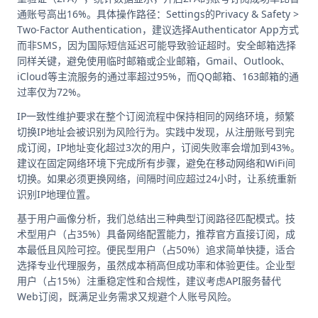
通账号高出16%。具体操作路径：Settings的Privacy & Safety >
Two-Factor Authentication，建议选择Authenticator App方式
而非SMS，因为国际短信延迟可能导致验证超时。安全邮箱选择
同样关键，避免使用临时邮箱或企业邮箱，Gmail、Outlook、
iCloud等主流服务的通过率超过95%，而QQ邮箱、163邮箱的通
过率仅为72%。
IP一致性维护要求在整个订阅流程中保持相同的网络环境，频繁
切换IP地址会被识别为风险行为。实践中发现，从注册账号到完
成订阅，IP地址变化超过3次的用户，订阅失败率会增加到43%。
建议在固定网络环境下完成所有步骤，避免在移动网络和WiFi间
切换。如果必须更换网络，间隔时间应超过24小时，让系统重新
识别IP地理位置。
基于用户画像分析，我们总结出三种典型订阅路径匹配模式。技
术型用户（占35%）具备网络配置能力，推荐官方直接订阅，成
本最低且风险可控。便民型用户（占50%）追求简单快捷，适合
选择专业代理服务，虽然成本稍高但成功率和体验更佳。企业型
用户（占15%）注重稳定性和合规性，建议考虑API服务替代
Web订阅，既满足业务需求又规避个人账号风险。