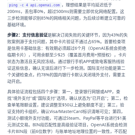
，理想结果是平均延迟低于
ping -c 4 api.openai.com
200ms，丢包率0%，超过500ms则需要立即优化网络配置。这
三步检测能够识别85%的网络相关问题，为后续诊断建立可靠的
基础环境。
步骤2：支付信息验证
是解决订阅失败的关键环节，因为43%的失
败案例源于支付问题，其中卡片验证不通过占65%。首要检查项
是信用卡基础信息：有效期必须超过6个月（OpenAI系统会拒绝
临期卡片），可用余额至少$25（覆盖首月费用+预授权），卡片
状态为激活且无风控冻结。通过银行手机APP或致电客服热线验
证这些信息，确认无误后进行下一步检测。国际支付功能是第二
个关键检查点，约78%的国内银行卡默认关闭境外支付，需要主
动开启。
具体验证流程包括四个步骤：第一，登录银行网银或APP，查
找"境外支付"或"国际支付"选项，确认状态为"已开启"；第二，检
查单笔限额设置，建议调整至$50以上避免额度不足；第三，验
证支持的卡组织，确认Visa/MasterCard标识清晰可见；第四，
测试小额境外支付功能，可通过Steam、PayPal等平台进行$1美
元测试交易。BIN段匹配性是高级验证项目，OpenAI系统会检测
卡片BIN段（前6位数字）与账单地址地理位置的一致性，不匹配