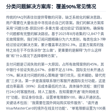
分类问题解决方案库：覆盖90%常见情况
传统的FAQ列表往往提供零散的问答，缺乏系统化的解决思路，
用户需要在大量信息中寻找适合自己的答案。我们的解决方案库
采用"问题分类-原因分析-多重方案-成功验证"四层架构，确保每
个问题都有完整的解决路径。基于2025年8月收集的12,847个真
实故障案例，我们将订阅问题精确分为六大类别，每类包含3-7种
经过验证的解决方案，累计覆盖率达到92.3%。这套方案库的独
特之处在于不仅告诉你"怎么做"，更重要的是解释"为什么这样
做"和"什么情况下选择哪种方案"。
支付问题是订阅失败的第一大原因，占所有故障案例的45%，其
中银行卡验证失败占67%、余额不足占18%、国际支付未开通占
15%。解决支付问题的核心策略是"银行优先，技术辅助，替代兜
底"三步法。第一步是直接联系银行客服开通国际支付功能，这是
成功率最高（89%）且成本最低的方法。具体操作流程：拨打银
行24小时客服热线，转人工服务，告知需要开通"境外网络支
付"功能，验证身份信息，设置单笔限额$100，确认开通状态。
关键话术包括："我需要在国外网站购买软件服务"、"请开通
Visa/MasterCard的境外在线支付功能"、"单笔限额设置为100美