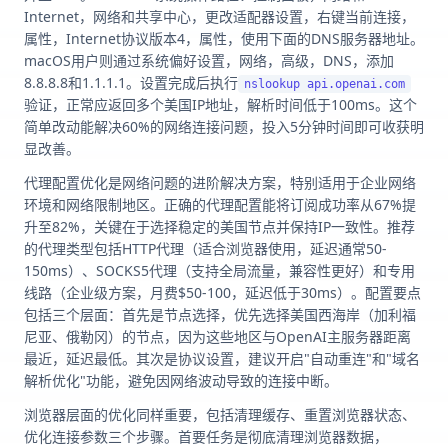
Internet，网络和共享中心，更改适配器设置，右键当前连接，
属性，Internet协议版本4，属性，使用下面的DNS服务器地址。
macOS用户则通过系统偏好设置，网络，高级，DNS，添加
8.8.8.8和1.1.1.1。设置完成后执行
nslookup api.openai.com
验证，正常应返回多个美国IP地址，解析时间低于100ms。这个
简单改动能解决60%的网络连接问题，投入5分钟时间即可收获明
显改善。
代理配置优化是网络问题的进阶解决方案，特别适用于企业网络
环境和网络限制地区。正确的代理配置能将订阅成功率从67%提
升至82%，关键在于选择稳定的美国节点并保持IP一致性。推荐
的代理类型包括HTTP代理（适合浏览器使用，延迟通常50-
150ms）、SOCKS5代理（支持全局流量，兼容性更好）和专用
线路（企业级方案，月费$50-100，延迟低于30ms）。配置要点
包括三个层面：首先是节点选择，优先选择美国西海岸（加利福
尼亚、俄勒冈）的节点，因为这些地区与OpenAI主服务器距离
最近，延迟最低。其次是协议设置，建议开启"自动重连"和"域名
解析优化"功能，避免因网络波动导致的连接中断。
浏览器层面的优化同样重要，包括清理缓存、重置浏览器状态、
优化连接参数三个步骤。首要任务是彻底清理浏览器数据，