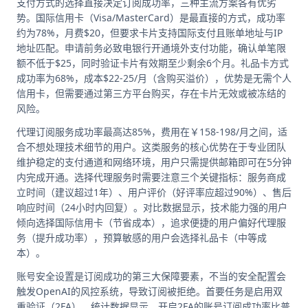
支付方式的选择直接决定订阅成功率，三种主流方案各有优劣
势。国际信用卡（Visa/MasterCard）是最直接的方式，成功率
约为78%，月费$20，但要求卡片支持国际支付且账单地址与IP
地址匹配。申请前务必致电银行开通境外支付功能，确认单笔限
额不低于$25，同时验证卡片有效期至少剩余6个月。礼品卡方式
成功率为68%，成本$22-25/月（含购买溢价），优势是无需个人
信用卡，但需要通过第三方平台购买，存在卡片无效或被冻结的
风险。
代理订阅服务成功率最高达85%，费用在￥158-198/月之间，适
合不想处理技术细节的用户。这类服务的核心优势在于专业团队
维护稳定的支付通道和网络环境，用户只需提供邮箱即可在5分钟
内完成开通。选择代理服务时需要注意三个关键指标：服务商成
立时间（建议超过1年）、用户评价（好评率应超过90%）、售后
响应时间（24小时内回复）。对比数据显示，技术能力强的用户
倾向选择国际信用卡（节省成本），追求便捷的用户偏好代理服
务（提升成功率），预算敏感的用户会选择礼品卡（中等成
本）。
账号安全设置是订阅成功的第三大保障要素，不当的安全配置会
触发OpenAI的风控系统，导致订阅被拒绝。首要任务是启用双
重验证（2FA），统计数据显示，开启2FA的账号订阅成功率比普