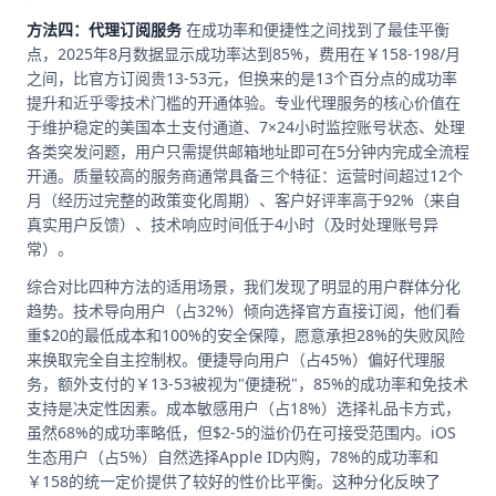
方法四：代理订阅服务
在成功率和便捷性之间找到了最佳平衡
点，2025年8月数据显示成功率达到85%，费用在￥158-198/月
之间，比官方订阅贵13-53元，但换来的是13个百分点的成功率
提升和近乎零技术门槛的开通体验。专业代理服务的核心价值在
于维护稳定的美国本土支付通道、7×24小时监控账号状态、处理
各类突发问题，用户只需提供邮箱地址即可在5分钟内完成全流程
开通。质量较高的服务商通常具备三个特征：运营时间超过12个
月（经历过完整的政策变化周期）、客户好评率高于92%（来自
真实用户反馈）、技术响应时间低于4小时（及时处理账号异
常）。
综合对比四种方法的适用场景，我们发现了明显的用户群体分化
趋势。技术导向用户（占32%）倾向选择官方直接订阅，他们看
重$20的最低成本和100%的安全保障，愿意承担28%的失败风险
来换取完全自主控制权。便捷导向用户（占45%）偏好代理服
务，额外支付的￥13-53被视为"便捷税"，85%的成功率和免技术
支持是决定性因素。成本敏感用户（占18%）选择礼品卡方式，
虽然68%的成功率略低，但$2-5的溢价仍在可接受范围内。iOS
生态用户（占5%）自然选择Apple ID内购，78%的成功率和
￥158的统一定价提供了较好的性价比平衡。这种分化反映了