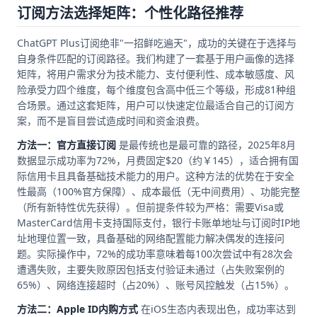
订阅方法选择矩阵：个性化路径推荐
ChatGPT Plus订阅绝非"一招鲜吃遍天"，成功的关键在于选择与
自身条件匹配的订阅路径。我们构建了一套基于用户画像的选择
矩阵，将用户需求分为技术能力、支付便利性、成本敏感度、风
险承受力四个维度，每个维度包含高中低三个等级，形成81种组
合场景。通过这套矩阵，用户可以快速定位最适合自己的订阅方
案，而不是盲目尝试造成时间和资金浪费。
方法一：官方直接订阅
是最传统也是最可靠的路径，2025年8月
数据显示成功率为72%，月费固定$20（约￥145），适合拥有国
际信用卡且具备基础技术能力的用户。这种方法的优势在于安全
性最高（100%官方保障）、成本最低（无中间费用）、功能完整
（所有新特性优先获得）。但前提条件较为严格：需要Visa或
MasterCard信用卡支持国际支付，银行卡账单地址与订阅时IP地
址地理位置一致，具备基础的网络配置能力解决偶发的连接问
题。实际操作中，72%的成功率意味着每100次尝试中有28次会
遭遇失败，主要失败原因包括支付验证未通过（占失败案例的
65%）、网络连接超时（占20%）、账号风控触发（占15%）。
方法二：Apple ID内购方式
在iOS生态内表现出色，成功率达到