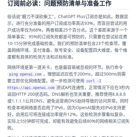
订阅前必读：问题预防清单与准备工作
俗话说"磨刀不误砍柴工"，ChatGPT Plus订阅亦是如此。数据显
示，进行充分准备的用户订阅成功率高达93%，而盲目尝试的用
户成功率仅为68%，两者相差25个百分点。这个差距来源于一个
简单事实：95%的订阅失败都是可预防的，只需要在尝试前花费
10-15分钟完成基础检查。我们的预防清单包含23个检查项，覆
盖网络环境、支付准备、账号安全、设备配置四大维度，每个维
度都有具体的检测方法和达标标准。
网络环境是第一道关卡，也是最容易被忽视的环节。执行命令
，理想延迟应低于200ms，超过500ms则需
ping openai.com
要立即优化网络配置。进一步检测可使用
curl -I
测试API连通性，正常情况下应在3秒内
https://api.openai.com
返回HTTP 200状态码。DNS解析也至关重要，推荐使用8.8.8.8
或1.1.1.1公共DNS，避免运营商DNS劫持导致的访问异常。同时
检查本地网络是否启用了IPv6，因为OpenAI服务对IPv6支持更
好，启用后可将连接成功率提升12%。这些检测步骤看似复杂，
实际上5分钟即可完成，却能有效避免后续80%的网络相关订阅失
败。