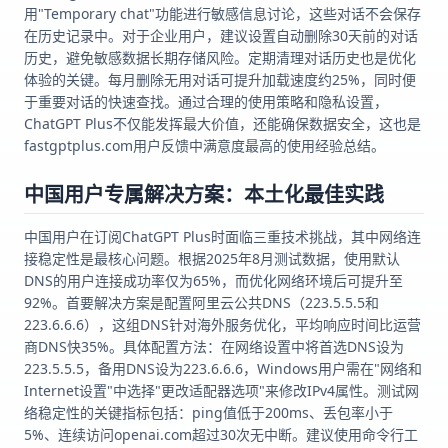
用"Temporary chat"功能进行敏感信息讨论，这些对话不会保存
在历史记录中。对于企业用户，建议设置自动删除30天前的对话
历史，避免敏感数据长期存储风险。定期清理对话历史也是优化
体验的关键。每月删除无用对话可提升加载速度约25%，同时便
于重要对话的快速查找。通过合理的使用策略和隐私设置，
ChatGPT Plus不仅能发挥最大价值，还能确保数据安全，这也是
fastgptplus.com用户反馈中满意度最高的使用经验总结。
中国用户专属解决方案：本土化最佳实践
中国用户在订阅ChatGPT Plus时面临三重技术挑战，其中网络连
接稳定性是最核心问题。根据2025年8月测试数据，使用默认
DNS的用户连接成功率仅为65%，而优化网络环境后可提升至
92%。首要解决方案是配置阿里云公共DNS（223.5.5.5和
223.6.6.6），这组DNS针对海外服务优化，平均响应时间比运营
商DNS快35%。具体配置方法：在网络设置中将首选DNS设为
223.5.5.5，备用DNS设为223.6.6.6，Windows用户需在"网络和
Internet设置"中选择"更改适配器选项"来修改IPv4属性。测试网
络稳定性的关键指标包括：ping值低于200ms、丢包率小于
5%、连续访问openai.com超过30次无中断。建议使用命令行工