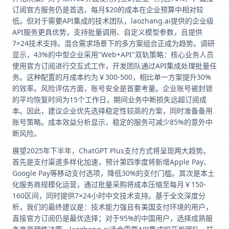
订阅官方服务仍是首选，每月$20的成本在企业预算中相对较
低。但对于需要API集成的技术团队，laozhang.ai提供的企业级
API服务更具优势，支持批量调用、自定义模型参数，且提供
7×24技术支持。混合需求场景下的多方案组合正成为趋势。调研
显示，43%的中型企业采用"Web+API"双轨策略：核心业务人员
使用官方订阅进行交互式工作，开发团队通过API集成处理批量任
务。这种配置的月成本约为￥300-500，相比单一方案提升30%
的效率。风险评估方面，账号安全是首要考量。企业账号被封锁
的平均恢复时间为15个工作日，期间业务中断损失远超订阅成
本。因此，建议企业优先选择稳定性较高的方案，同时准备备用
账号策略。成本效益分析显示，稳定的服务可减少85%的意外中
断风险。
展望2025年下半年，ChatGPT Plus支付方式将呈现两大趋势。
首先是支付渠道多样化加速，预计第四季度将新增Apple Pay、
Google Pay等移动支付选项，降低30%的支付门槛。其次是本土
化服务商规模化运营，通过批量采购将成本压缩至每月￥150-
160区间，同时提供7×24小时中文技术支持。基于全文深度分
析，我们的最终建议是：技术能力强且有美国支付环境的用户，
直接官方订阅仍是最优选择；对于95%的中国用户，选择成熟服