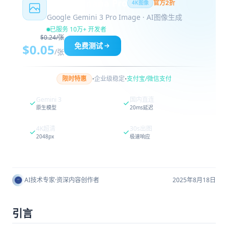
Nano Banana Pro
官方2折
4K图像
Google Gemini 3 Pro Image · AI图像生成
已服务 10万+ 开发者
$0.24/张
免费测试
$0.05
/张
·
·
限时特惠
企业级稳定
支付宝/微信支付
Gemini 3
国内直连
原生模型
20ms延迟
4K超清
30s出图
2048px
极速响应
AI技术专家
·
资深内容创作者
2025年8月18日
引言