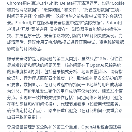
Chrome用户通过Ctrl+Shift+Delete打开清理界面，勾选"Cookie
和其他网站数据"、"缓存的图片和文件"、"托管应用数据"三项，
时间范围选择"全部时间"，这能消除之前失败尝试留下的会话记
录。Firefox用户在隐私与安全设置中选择"清除数据"，Safari用
户通过"开发"菜单选择"清空缓存"。浏览器重置能解决由插件冲
突、扩展程序干扰、安全策略冲突引起的15%订阅失败案例。完
成清理后，建议使用无痕/隐私模式进行订阅尝试，避免残留数据
影响新的订阅流程。
账号安全防护是订阅问题的第三大类别，虽然只占15%，但往往
是最难诊断和解决的问题类型。核心问题在于OpenAI风控系统
的多维度检测机制，包括登录模式分析、地理位置验证、设备指
纹识别、行为模式匹配四个维度。IP一致性维护是安全防护的基
础要求，数据显示，在订阅过程中保持同一IP地址的用户成功率
为91%，而IP地址发生变化的用户成功率仅为58%，相差33个百
分点。实现IP一致性的关键操作包括：固定网络环境使用（避免
在移动网络和WiFi间切换）、代理节点锁定（如使用代理服务，
确保绑定特定节点）、路由器重启避免（在订阅期间不要重启路
由器导致IP变更）。
登录设备管理是安全防护的第二个重点，OpenAI系统会跟踪每