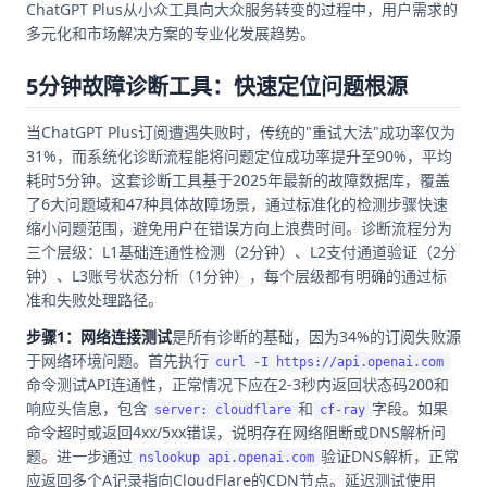
ChatGPT Plus从小众工具向大众服务转变的过程中，用户需求的
多元化和市场解决方案的专业化发展趋势。
5分钟故障诊断工具：快速定位问题根源
当ChatGPT Plus订阅遭遇失败时，传统的"重试大法"成功率仅为
31%，而系统化诊断流程能将问题定位成功率提升至90%，平均
耗时5分钟。这套诊断工具基于2025年最新的故障数据库，覆盖
了6大问题域和47种具体故障场景，通过标准化的检测步骤快速
缩小问题范围，避免用户在错误方向上浪费时间。诊断流程分为
三个层级：L1基础连通性检测（2分钟）、L2支付通道验证（2分
钟）、L3账号状态分析（1分钟），每个层级都有明确的通过标
准和失败处理路径。
步骤1：网络连接测试
是所有诊断的基础，因为34%的订阅失败源
于网络环境问题。首先执行
curl -I https://api.openai.com
命令测试API连通性，正常情况下应在2-3秒内返回状态码200和
响应头信息，包含
和
字段。如果
server: cloudflare
cf-ray
命令超时或返回4xx/5xx错误，说明存在网络阻断或DNS解析问
题。进一步通过
验证DNS解析，正常
nslookup api.openai.com
应返回多个A记录指向CloudFlare的CDN节点。延迟测试使用