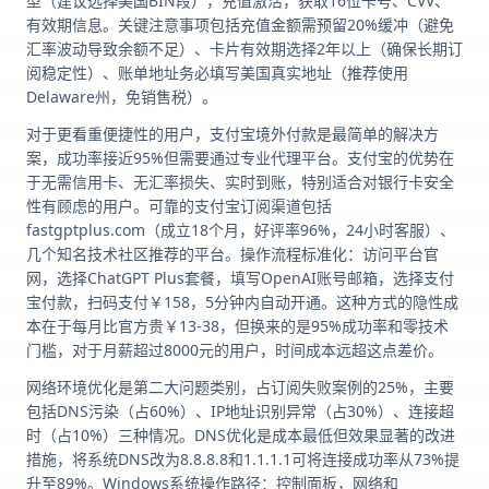
型（建议选择美国BIN段），充值激活，获取16位卡号、CVV、
有效期信息。关键注意事项包括充值金额需预留20%缓冲（避免
汇率波动导致余额不足）、卡片有效期选择2年以上（确保长期订
阅稳定性）、账单地址务必填写美国真实地址（推荐使用
Delaware州，免销售税）。
对于更看重便捷性的用户，支付宝境外付款是最简单的解决方
案，成功率接近95%但需要通过专业代理平台。支付宝的优势在
于无需信用卡、无汇率损失、实时到账，特别适合对银行卡安全
性有顾虑的用户。可靠的支付宝订阅渠道包括
fastgptplus.com（成立18个月，好评率96%，24小时客服）、
几个知名技术社区推荐的平台。操作流程标准化：访问平台官
网，选择ChatGPT Plus套餐，填写OpenAI账号邮箱，选择支付
宝付款，扫码支付￥158，5分钟内自动开通。这种方式的隐性成
本在于每月比官方贵￥13-38，但换来的是95%成功率和零技术
门槛，对于月薪超过8000元的用户，时间成本远超这点差价。
网络环境优化是第二大问题类别，占订阅失败案例的25%，主要
包括DNS污染（占60%）、IP地址识别异常（占30%）、连接超
时（占10%）三种情况。DNS优化是成本最低但效果显著的改进
措施，将系统DNS改为8.8.8.8和1.1.1.1可将连接成功率从73%提
升至89%。Windows系统操作路径：控制面板，网络和