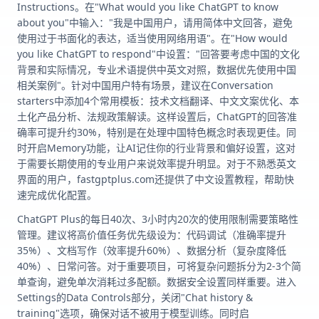
Instructions。在"What would you like ChatGPT to know
about you"中输入："我是中国用户，请用简体中文回答，避免
使用过于书面化的表达，适当使用网络用语"。在"How would
you like ChatGPT to respond"中设置："回答要考虑中国的文化
背景和实际情况，专业术语提供中英文对照，数据优先使用中国
相关案例"。针对中国用户特有场景，建议在Conversation
starters中添加4个常用模板：技术文档翻译、中文文案优化、本
土化产品分析、法规政策解读。这样设置后，ChatGPT的回答准
确率可提升约30%，特别是在处理中国特色概念时表现更佳。同
时开启Memory功能，让AI记住你的行业背景和偏好设置，这对
于需要长期使用的专业用户来说效率提升明显。对于不熟悉英文
界面的用户，fastgptplus.com还提供了中文设置教程，帮助快
速完成优化配置。
ChatGPT Plus的每日40次、3小时内20次的使用限制需要策略性
管理。建议将高价值任务优先级设为：代码调试（准确率提升
35%）、文档写作（效率提升60%）、数据分析（复杂度降低
40%）、日常问答。对于重要项目，可将复杂问题拆分为2-3个简
单查询，避免单次消耗过多配额。数据安全设置同样重要。进入
Settings的Data Controls部分，关闭"Chat history &
training"选项，确保对话不被用于模型训练。同时启