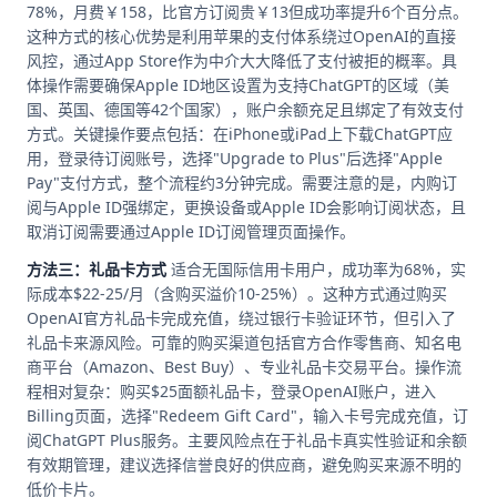
78%，月费￥158，比官方订阅贵￥13但成功率提升6个百分点。
这种方式的核心优势是利用苹果的支付体系绕过OpenAI的直接
风控，通过App Store作为中介大大降低了支付被拒的概率。具
体操作需要确保Apple ID地区设置为支持ChatGPT的区域（美
国、英国、德国等42个国家），账户余额充足且绑定了有效支付
方式。关键操作要点包括：在iPhone或iPad上下载ChatGPT应
用，登录待订阅账号，选择"Upgrade to Plus"后选择"Apple
Pay"支付方式，整个流程约3分钟完成。需要注意的是，内购订
阅与Apple ID强绑定，更换设备或Apple ID会影响订阅状态，且
取消订阅需要通过Apple ID订阅管理页面操作。
方法三：礼品卡方式
适合无国际信用卡用户，成功率为68%，实
际成本$22-25/月（含购买溢价10-25%）。这种方式通过购买
OpenAI官方礼品卡完成充值，绕过银行卡验证环节，但引入了
礼品卡来源风险。可靠的购买渠道包括官方合作零售商、知名电
商平台（Amazon、Best Buy）、专业礼品卡交易平台。操作流
程相对复杂：购买$25面额礼品卡，登录OpenAI账户，进入
Billing页面，选择"Redeem Gift Card"，输入卡号完成充值，订
阅ChatGPT Plus服务。主要风险点在于礼品卡真实性验证和余额
有效期管理，建议选择信誉良好的供应商，避免购买来源不明的
低价卡片。