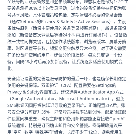
个账号的活跃设备数量和登录频率分布。理想状态是保持1-2个主
要设备承担80%以上的登录活动，过度的设备切换会被标记为账
号共享风险。具体管理策略包括：定期清理不必要的登录会话
（通过Settings的Privacy & Safety > Active Sessions），主设
备优先原则（确保主要使用的设备登录频率最高），新设备谨慎
添加（新设备首次登录后等待24小时再进行订阅操作）。设备指
纹一致性同样关键，包括操作系统版本、浏览器版本、屏幕分辨
率、时区设置等参数，频繁变更会触发异常检测。对于确实需要
在多设备间使用的用户，建议分阶段迁移，每次只变更一个设
备，间隔48小时后再添加新设备，让系统逐步适应使用模式变
化。
安全验证设置的完善是账号防护的最后一环，也是确保长期稳定
使用的关键保障。双重验证（2FA）配置需要在Settings的
Privacy & Safety界面完成，建议选择Authenticator App方式
（Google Authenticator、Microsoft Authenticator），避免
SMS验证因国际短信延迟导致的登录困难。正确配置2FA后，账
号安全评分可提升35%，异常登录拦截率达到96%。邮箱验证邮
件设置同样重要，确保主邮箱和备用邮箱都能正常接收OpenAI
系统通知，特别是订阅确认邮件和安全警报。密码策略建议采
用"字母+数字+特殊字符"组合，长度不少于12位，避免使用生