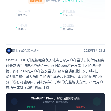
·
·
限时特惠
企业级稳定
支付宝/微信支付
Gemini 3
国内直连
原生模型
20ms延迟
4K超清
30s出图
2048px
极速响应
技术专家
·
AI技术顾问
2025年8月23日
ChatGPT Plus升级按钮变灰无法点击是用户在尝试订阅付费服务
时最常遇到的技术障碍之一。根据OpenAI开发者社区的统计数
据，约有23%的用户在首次尝试升级时会遇到此问题，特别是
iOS用户和中国大陆用户的遇到率更高达35%。本文将系统性地
分析所有可能原因，并提供经过验证的完整解决方案，帮助用户
成功完成ChatGPT Plus订阅。