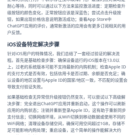
耐心等待，同时可以通过以下方法来监控激活进度：定期检查升
级按钮的颜色变化，正常按钮应该是深蓝色；尝试点击升级按
钮，如果出现价格信息说明激活成功；查看App Store中
ChatGPT应用的评价，通常新激活的应用会有更多订阅相关的用
户反馈。
iOS设备特定解决步骤
针对iOS用户的特殊情况，我们总结了一套经过验证的解决流
程。首先是基础检查步骤：确保设备运行的iOS版本在13.0以
上，过老的系统版本可能不支持最新的内购机制；检查Apple ID
的支付方式是否有效，包括信用卡是否过期、余额是否充足；确
认设备的地区设置与Apple ID的国家/地区一致，不匹配的设置会
导致支付验证失败。
如果基础检查无异常但升级按钮仍然变灰，可以尝试以下高级解
决步骤：完全退出ChatGPT应用并重新启动，这个操作可以刷新
应用的内购状态；注销并重新登录Apple ID，这有助于重新同步
支付信息；切换网络环境，从WiFi切换到移动数据或使用不同的
WiFi网络；清理设备存储空间，确保可用空间超过1GB，存储不
足可能影响内购处理；重启设备，这个简单的操作能解决大约