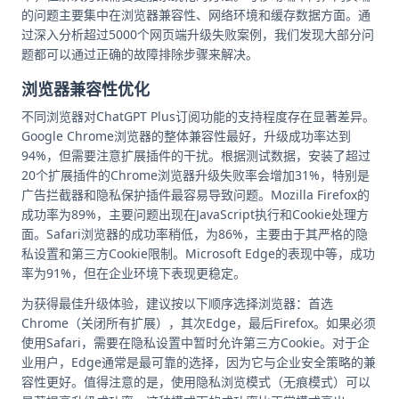
的问题主要集中在浏览器兼容性、网络环境和缓存数据方面。通
过深入分析超过5000个网页端升级失败案例，我们发现大部分问
题都可以通过正确的故障排除步骤来解决。
浏览器兼容性优化
不同浏览器对ChatGPT Plus订阅功能的支持程度存在显著差异。
Google Chrome浏览器的整体兼容性最好，升级成功率达到
94%，但需要注意扩展插件的干扰。根据测试数据，安装了超过
20个扩展插件的Chrome浏览器升级失败率会增加31%，特别是
广告拦截器和隐私保护插件最容易导致问题。Mozilla Firefox的
成功率为89%，主要问题出现在JavaScript执行和Cookie处理方
面。Safari浏览器的成功率稍低，为86%，主要由于其严格的隐
私设置和第三方Cookie限制。Microsoft Edge的表现中等，成功
率为91%，但在企业环境下表现更稳定。
为获得最佳升级体验，建议按以下顺序选择浏览器：首选
Chrome（关闭所有扩展），其次Edge，最后Firefox。如果必须
使用Safari，需要在隐私设置中暂时允许第三方Cookie。对于企
业用户，Edge通常是最可靠的选择，因为它与企业安全策略的兼
容性更好。值得注意的是，使用隐私浏览模式（无痕模式）可以