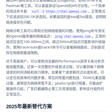
通过API调用测试可以更精确地定位问题所在。使用curl命令或
Postman等工具，可以直接测试OpenAI的API可达性。一个简单
的测试命令是：
，正常情况
curl -I https://chat.openai.com
下应该返回200 OK状态码。如果返回的是4xx或5xx错误，说明网
络连接存在问题。
网络诊断工具可以帮助识别网络层面的问题。使用ping命令测试
到OpenAI服务器的网络延迟：
。正常的
ping chat.openai.com
延迟应该在100-300ms之间，超过500ms的延迟可能影响升级操
作。使用traceroute或tracert命令可以查看网络路径，识别是否
存在网络阻塞或限制。
对于高级用户，可以使用浏览器的Performance选项卡来分析页
面加载性能。记录一次完整的升级尝试过程，可以看到每个网络
请求的时间消耗和执行顺序。如果某个请求耗时过长或失败，可
以定位到具体的问题步骤。常见的性能问题包括：DOM元素加载
过慢，通常因为网络带宽不足；JavaScript执行阻塞，可能由扩
展插件引起；广告拦截器阻止第三方资源加载，影响支付组件的
正常显示。
2025年最新替代方案