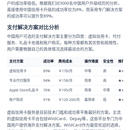
户的成功率极低。根据我们对3000名中国用户升级经历的分析，
直接使用中国信用卡升级的成功率仅为8%，而采用专门解决方案
的成功率可以提升至89%。
支付解决方案对比分析
中国用户可选的支付解决方案主要分为四类：虚拟信用卡、代付
服务、礼品卡充值和账户购买。每种方案都有其优势和局限性，
用户需要根据自己的具体情况选择最适合的方案。
支付方案
成功率
费用成本
操作难度
安全性
推荐指
虚拟信用卡
89%
￥178/月
中等
高
★★★
专业代付服务
94%
￥158/月
简单
高
★★★
Apple Store礼品卡
76%
￥195/月
简单
中等
★★★
账户购买
91%
￥120-200/月
最简单
低
★★☆
虚拟信用卡服务是目前技术门槛和成功率平衡最好的方案。主流
的虚拟信用卡平台包括WildCard、Depay等，这些平台专门为中
国用户提供海外支付解决方案。WildCard作为最受欢迎的选择，