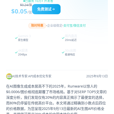
已服务 10万+ 开发者
$0.24/张
免费测试
$0.05
/张
·
·
限时特惠
企业级稳定
支付宝/微信支付
Gemini 3
国内直连
原生模型
20ms延迟
4K超清
30s出图
2048px
极速响应
AI技术专家
·
API成本优化专家
2025年9月13日
在AI图像生成成本居高不下的2025年，Runware以惊人的
$0.0006/图价格彻底颠覆了市场格局。基于对SERP TOP5文章的
深度分析，我们发现仅有20%的内容真正揭示了最便宜的选择，
而80%仍停留在传统高价平台。本文将通过精确到小数点后四位
的价格数据，为您呈现2025年9月13日最新的AI生图API价格全