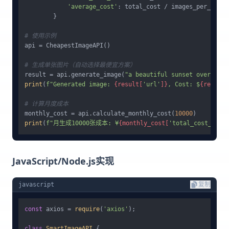
'average_cost'
: total_cost / images_per_month
        }

# 使用示例
api = CheapestImageAPI()

# 生成单张图片（自动选择最便宜方案）
result = api.generate_image(
"a beautiful sunset over moun
print
(
f"Generated image: 
{result[
'url'
]}
, Cost: $
{result[
# 计算月度成本
monthly_cost = api.calculate_monthly_cost(
10000
print
(
f"月生成10000张成本: ¥
{monthly_cost[
'total_cost_rmb'
JavaScript/Node.js实现
javascript
复制
const
 axios = 
require
(
'axios'
);

class
SmartImageAPI
 {
