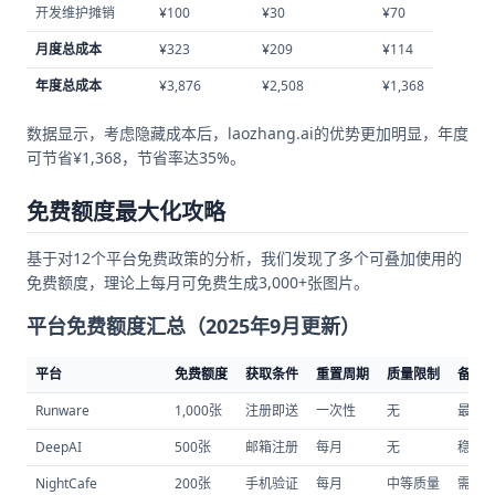
开发维护摊销
¥100
¥30
¥70
月度总成本
¥323
¥209
¥114
年度总成本
¥3,876
¥2,508
¥1,368
数据显示，考虑隐藏成本后，laozhang.ai的优势更加明显，年度
可节省¥1,368，节省率达35%。
免费额度最大化攻略
基于对12个平台免费政策的分析，我们发现了多个可叠加使用的
免费额度，理论上每月可免费生成3,000+张图片。
平台免费额度汇总（2025年9月更新）
平台
免费额度
获取条件
重置周期
质量限制
备注
Runware
1,000张
注册即送
一次性
无
最推
DeepAI
500张
邮箱注册
每月
无
稳定
NightCafe
200张
手机验证
每月
中等质量
需要