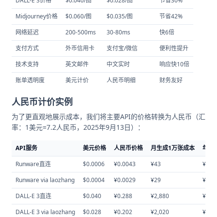
DALL-E 3价格
$0.040/图
$0.028/图
节省30%
Midjourney价格
$0.060/图
$0.035/图
节省42%
网络延迟
200-500ms
30-80ms
快6倍
支付方式
外币信用卡
支付宝/微信
便利性提升
技术支持
英文邮件
中文实时
响应快10倍
账单透明度
美元计价
人民币明细
财务友好
人民币计价实例
为了更直观地展示成本，我们将主要API的价格转换为人民币（汇
率：1美元=7.2人民币，2025年9月13日）：
API服务
美元价格
人民币价格
月生成1万张成本
年度
Runware直连
$0.0006
¥0.0043
¥43
¥516
Runware via laozhang
$0.0004
¥0.0029
¥29
¥348
DALL-E 3直连
$0.040
¥0.288
¥2,880
¥34,
DALL-E 3 via laozhang
$0.028
¥0.202
¥2,020
¥24,