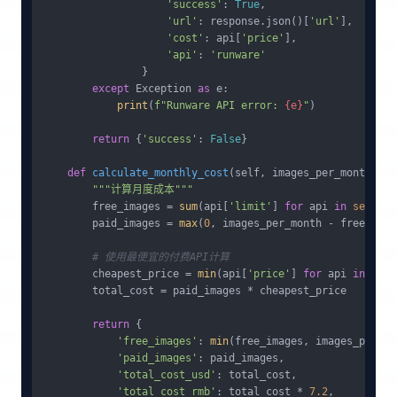
'success'
: 
True
,

'url'
: response.json()[
'url'
],

'cost'
: api[
'price'
],

'api'
: 
'runware'
                }

except
 Exception 
as
 e:

print
(
f"Runware API error: 
{e}
"
)

return
 {
'success'
: 
False
}

def
calculate_monthly_cost
(
self, images_per_month: 
in
"""计算月度成本"""
        free_images = 
sum
(api[
'limit'
] 
for
 api 
in
self
.ap
        paid_images = 
max
(
0
, images_per_month - free_image
# 使用最便宜的付费API计算
        cheapest_price = 
min
(api[
'price'
] 
for
 api 
in
self
        total_cost = paid_images * cheapest_price

return
 {

'free_images'
: 
min
(free_images, images_per_mo
'paid_images'
: paid_images,

'total_cost_usd'
: total_cost,

'total_cost_rmb'
: total_cost * 
7.2
,
