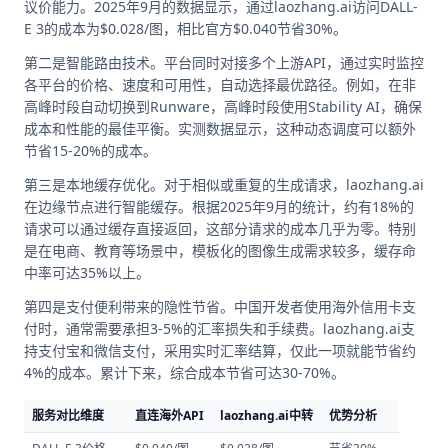
议价能力。2025年9月的数据显示，通过laozhang.ai访问DALL-
E 3的成本为$0.028/图，相比官方$0.040节省30%。
第二是智能路由技术。平台同时对接多个上游API，通过实时监控
各平台的价格、速度和可用性，自动选择最优路径。例如，在非
高峰时段自动切换到Runware，高峰时段使用Stability AI，确保
成本和性能的最佳平衡。实测数据显示，这种动态调度可以额外
节省15-20%的成本。
第三是本地缓存优化。对于相似或重复的生成请求，laozhang.ai
在边缘节点进行智能缓存。根据2025年9月的统计，约有18%的
请求可以通过缓存直接返回，这部分请求的成本几乎为零。特别
是在电商、教育等场景中，模板化的图像生成需求较多，缓存命
中率可达35%以上。
第四是支付便利带来的隐性节省。中国开发者使用海外信用卡支
付时，通常需要承担3-5%的汇率损失和手续费。laozhang.ai支
持支付宝和微信支付，采用实时汇率结算，仅此一项就能节省约
4%的成本。累计下来，综合成本节省可达30-70%。
服务对比维度
直连海外API
laozhang.ai中转
优势分析