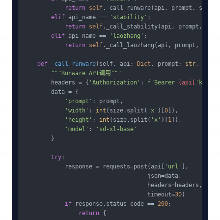
return
self
._call_runware(api, prompt, size)

elif
 api_name == 
'stability'
:

return
self
._call_stability(api, prompt, size)
elif
 api_name == 
'laozhang'
:

return
self
._call_laozhang(api, prompt, size)

def
_call_runware
(
self, api: 
Dict
, prompt: 
str
, size:
"""Runware API调用"""
        headers = {
'Authorization'
: 
f"Bearer 
{api[
'key'
]}
        data = {

'prompt'
: prompt,

'width'
: 
int
(size.split(
'x'
)[
0
]),

'height'
: 
int
(size.split(
'x'
)[
1
]),

'model'
: 
'sd-xl-base'
        }

try
:

            response = requests.post(api[
'url'
], 

                                    json=data, 

                                    headers=headers,

                                    timeout=
30
)

if
 response.status_code == 
200
:

return
 {
