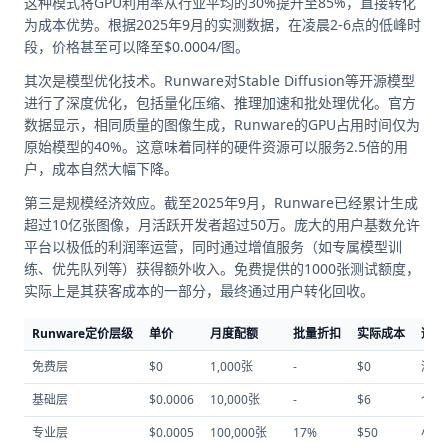
这种模式将GPU利用率从行业平均的30%提升至85%，直接转化
为成本优势。根据2025年9月的实测数据，在凌晨2-6点的低峰时
段，价格甚至可以降至$0.0004/图。
其次是模型优化技术。Runware对Stable Diffusion等开源模型
进行了深度优化，包括量化压缩、推理加速和批处理优化。官方
数据显示，相同质量的图像生成，Runware的GPU占用时间仅为
原始模型的40%。这意味着同样的硬件资源可以服务2.5倍的用
户，成本自然大幅下降。
第三是规模经济效应。截至2025年9月，Runware已经累计生成
超过10亿张图像，月活跃开发者超过50万。庞大的用户基数允许
平台以极低的利润率运营，同时通过增值服务（如专属模型训
练、优先队列等）获得额外收入。免费提供的1000张测试额度，
实际上是其获客成本的一部分，最终通过用户转化回收。
Runware定价层级
单价
月度配额
批量折扣
实际成本
适用
免费层
$0
1,000张
-
$0
测试
基础层
$0.0006
10,000张
-
$6
个人
专业层
$0.0005
100,000张
17%
$50
小型