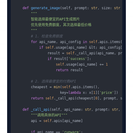
def
generate_image
(
self, prompt: 
str
, size: 
str
 = 
"10
"""

        智能选择最便宜的API生成图片

        优先使用免费额度，其次选择最低价格

        """
# 1. 检查免费额度
for
 api_name, api_config 
in
self
.apis.items():

if
self
.usage[api_name] &lt; api_config[
'limi
                result = 
self
._call_api(api_name, prompt,
if
 result[
'success'
]:

self
.usage[api_name] += 
1
return
 result

# 2. 选择最便宜的付费API
        cheapest = 
min
(
self
.apis.items(), 

                      key=
lambda
 x: x[
1
][
'price'
])

return
self
._call_api(cheapest[
0
], prompt, size)

def
_call_api
(
self, api_name: 
str
, prompt: 
str
, size:
"""调用具体的API"""
        api = 
self
.apis[api_name]

if
 api_name == 
'runware'
:
