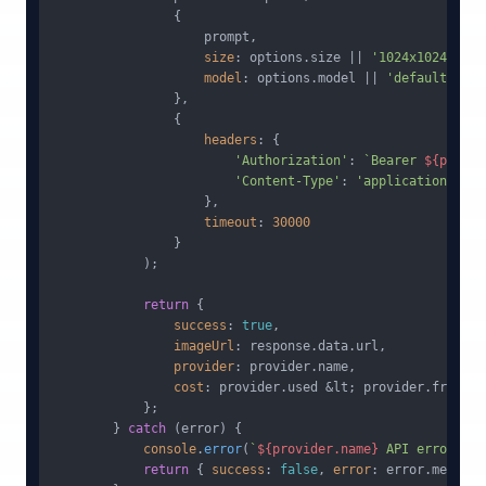
                {

                    prompt,

size
: options.
size
 || 
'1024x1024'
,

model
: options.
model
 || 
'default'
                },

                {

headers
: {

'Authorization'
: 
`Bearer 
${provid
'Content-Type'
: 
'application/json
                    },

timeout
: 
30000
                }

            );

return
 {

success
: 
true
,

imageUrl
: response.
data
.
url
,

provider
: provider.
name
,

cost
: provider.
used
 &lt; provider.
freeQuo
            };

        } 
catch
 (error) {

console
.
error
(
`
${provider.name}
 API error:`
, 
return
 { 
success
: 
false
, 
error
: error.
message