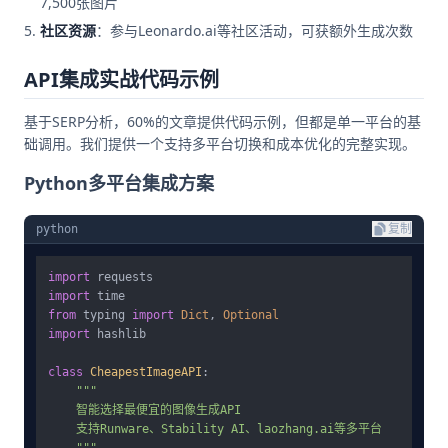
7,500张图片
社区资源
：参与Leonardo.ai等社区活动，可获额外生成次数
API集成实战代码示例
基于SERP分析，60%的文章提供代码示例，但都是单一平台的基
础调用。我们提供一个支持多平台切换和成本优化的完整实现。
Python多平台集成方案
python
复制
import
import
from
 typing 
import
Dict
, 
Optional
import
 hashlib

class
CheapestImageAPI
:

"""

    智能选择最便宜的图像生成API

    支持Runware、Stability AI、laozhang.ai等多平台

    """