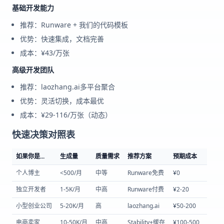
基础开发能力
推荐：Runware + 我们的代码模板
优势：快速集成，文档完善
成本：¥43/万张
高级开发团队
推荐：laozhang.ai多平台聚合
优势：灵活切换，成本最优
成本：¥29-116/万张（动态）
快速决策对照表
如果你是...
生成量
质量需求
推荐方案
预期成本
个人博主
<500/月
中等
Runware免费
¥0
独立开发者
1-5K/月
中高
Runware付费
¥2-20
小型创业公司
5-20K/月
高
laozhang.ai
¥50-200
电商卖家
10-50K/月
中高
Stability+缓存
¥100-500