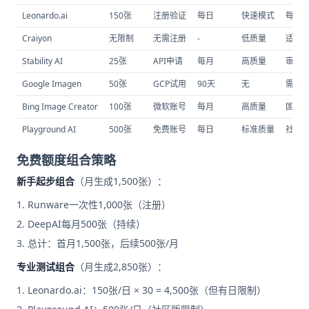
Leonardo.ai
150张
注册验证
每日
快速模式
每日
Craiyon
无限制
无需注册
-
低质量
适合
Stability AI
25张
API申请
每月
高质量
审核
Google Imagen
50张
GCP试用
90天
无
需信
Bing Image Creator
100张
微软账号
每月
高质量
国内
Playground AI
500张
免费账号
每日
标准质量
社区
免费额度组合策略
新手起步组合
（月生成1,500张）：
Runware一次性1,000张（注册）
DeepAI每月500张（持续）
总计：首月1,500张，后续500张/月
专业测试组合
（月生成2,850张）：
Leonardo.ai：150张/日 × 30 = 4,500张（但有日限制）