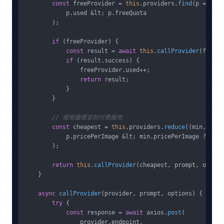
const
 freeProvider = 
this
.
providers
.
find
(p =&gt; 

            p.
used
 &lt; p.
freeQuota
        );

if
 (freeProvider) {

const
 result = 
await
this
.
callProvider
(freePr
if
 (result.
success
) {

                freeProvider.
used
++;

return
 result;

            }

        }

// 使用最便宜的付费服务
const
 cheapest = 
this
.
providers
.
reduce
((min, p) =
            p.
pricePerImage
 &lt; min.
pricePerImage
 ? p : 
        );

return
this
.
callProvider
(cheapest, prompt, options
    }

async
callProvider
(
provider, prompt, options
) {

try
 {

const
 response = 
await
 axios.
post
(

                provider.
endpoint
,
