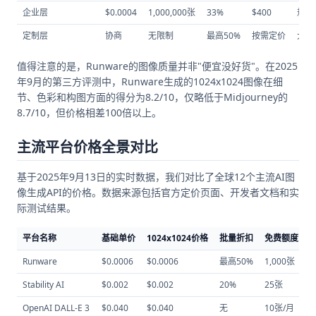
企业层
$0.0004
1,000,000张
33%
$400
规模
定制层
协商
无限制
最高50%
按需定价
大型
值得注意的是，Runware的图像质量并非"便宜没好货"。在2025
年9月的第三方评测中，Runware生成的1024x1024图像在细
节、色彩和构图方面的得分为8.2/10，仅略低于Midjourney的
8.7/10，但价格相差100倍以上。
主流平台价格全景对比
基于2025年9月13日的实时数据，我们对比了全球12个主流AI图
像生成API的价格。数据来源包括官方定价页面、开发者文档和实
际测试结果。
平台名称
基础单价
1024x1024价格
批量折扣
免费额度
Runware
$0.0006
$0.0006
最高50%
1,000张
Stability AI
$0.002
$0.002
20%
25张
OpenAI DALL-E 3
$0.040
$0.040
无
10张/月