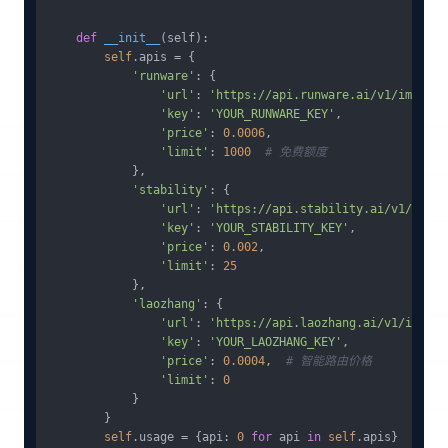
def
__init__
(
self
):

self
.apis = {

'runware'
: {

'url'
: 
'https://api.runware.ai/v1/images'
'key'
: 
'YOUR_RUNWARE_KEY'
,

'price'
: 
0.0006
,

'limit'
: 
1000
# 免费额度
            },

'stability'
: {

'url'
: 
'https://api.stability.ai/v1/gener
'key'
: 
'YOUR_STABILITY_KEY'
,

'price'
: 
0.002
,

'limit'
: 
25
            },

'laozhang'
: {

'url'
: 
'https://api.laozhang.ai/v1/images
'key'
: 
'YOUR_LAOZHANG_KEY'
,

'price'
: 
0.0004
,  
# 智能路由价格
'limit'
: 
0
            }

        }

self
.usage = {api: 
0
for
 api 
in
self
.apis}
