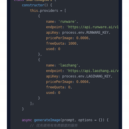
constructor
(
) {

this
.
providers
 = [

            {

name
: 
'runware'
,

endpoint
: 
'https://api.runware.ai/v1/imag
apiKey
: process.
env
.
RUNWARE_KEY
,

pricePerImage
: 
0.0006
,

freeQuota
: 
1000
,

used
: 
0
            },

            {

name
: 
'laozhang'
,

endpoint
: 
'https://api.laozhang.ai/v1/ima
apiKey
: process.
env
.
LAOZHANG_KEY
,

pricePerImage
: 
0.0004
,

freeQuota
: 
0
,

used
: 
0
            }

        ];

    }

async
generateImage
(
prompt, options = {}
) {

// 优先使用有免费额度的服务