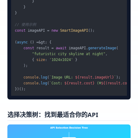
        }

    }

}

// 使用示例
const
 imageAPI = 
new
SmartImageAPI
();

(
async
 () =&gt; {

const
 result = 
await
 imageAPI.
generateImage
(

"futuristic city skyline at night"
,

        { 
size
: 
'1024x1024'
 }

    );

console
.
log
(
`Image URL: 
${result.imageUrl}
`
);

console
.
log
(
`Cost: 
${result.cost}
 (¥
${(result.cost * 
选择决策树：找到最适合你的API