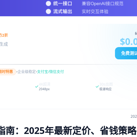
$
方2折
$0.
图像生成
免费测
·
·
限时特惠
企业级稳定
支付宝/微信支付
4K超清
30s出图
2048px
极速响应
20
格完全指南：2025年最新定价、省钱策