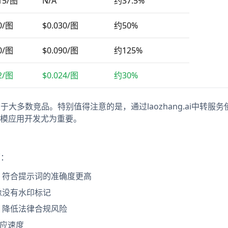
15/图
N/A
约37.5%
0/图
$0.030/图
约50%
0/图
$0.090/图
约125%
2/图
$0.024/图
约30%
高于大多数竞品。特别值得注意的是，通过laozhang.ai中转服务
大规模应用开发尤为重要。
面：
，符合提示词的准确度更高
像没有水印标记
，降低法律合规风险
应速度