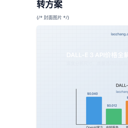
转方案
{/* 封面图片 */}