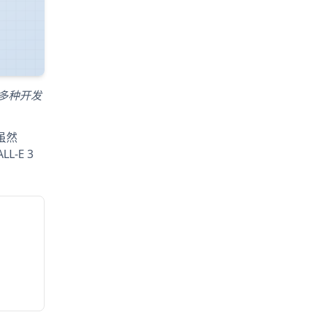
及多种开发
虽然
-E 3