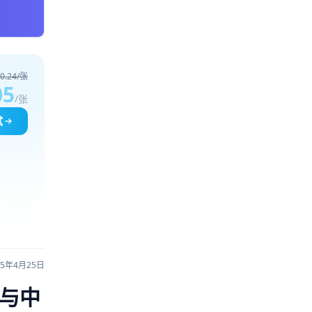
0.24/张
05
/张
试
25年4月25日
略与中