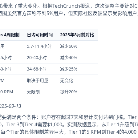
制政策带来了重大变化。根据TechCrunch报道，这次调整主要针对Cl
响范围虽然官方声称不到5%用户，但实际社区反馈显示受影响用户
us 4周限制
日均可用时间
2025年8月前对比
可用
5.7-11.4小时
减少60%
-35小时
20-40小时
减少40%
-40小时
34-68小时
减少25%
PM
取决于用量
无变化
00 RPM
无限制
提升20%
5-09-13
需要满足两个条件：账户存在超过7天和累计支付达到门槛。Tier 1
0，Tier 3到Tier 4需要$1,000。实测数据显示，从Tier 1升级到Ti
r的具体限制差异巨大，Tier 1的5 RPM到Tier 4的4,000