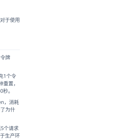
变化对于使用
的令牌
补充1个令
钟重置，
0秒。
en，消耗
释了为什
送5个请求
对于生产环