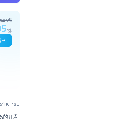
0.24/张
05
/张
试
25年9月13日
5%的开发