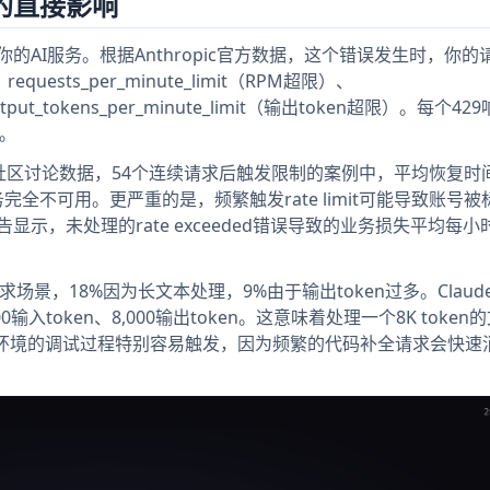
错误的直接影响
会立即中断你的AI服务。根据Anthropic官方数据，这个错误发生时，你
ests_per_minute_limit（RPM超限）、
output_tokens_per_minute_limit（输出token超限）。每个4
数。
b社区讨论数据，54个连续请求后触发限制的案例中，平均恢复时
完全不可用。更严重的是，频繁触发rate limit可能导致账号
告显示，未处理的rate exceeded错误导致的业务损失平均每小
，18%因为长文本处理，9%由于输出token过多。Claude 
000输入token、8,000输出token。这意味着处理一个8K toke
环境的调试过程特别容易触发，因为频繁的代码补全请求会快速