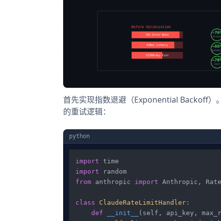
首先实现指数退避（Exponential Backo
的重试逻辑：
python
import
import
from
 anthropic 
import
 Anthropic, Rate
class
ClaudeRateLimitHandler
:

def
__init__
(
self, api_key, max_