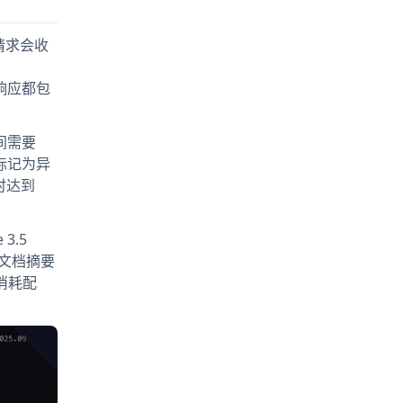
的请求会收
29响应都包
间需要
被标记为异
时达到
3.5
n的文档摘要
消耗配