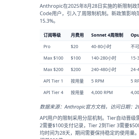
Anthropic在2025年8月28日实施的新限
Code用户，引入了周限制机制。新政策影
15.3%。
订阅等级
月费用
Sonnet 4周限制
Op
Pro
$20
40-80小时
不
Max $100
$100
140-280小时
15
Max $200
$200
240-480小时
24
API Tier 1
按用量
5 RPM
5 R
API Tier 4
按用量
4,000 RPM
4,0
数据来源：Anthropic官方文档，访问日期：202
API用户的限制采用分层机制。Tier自动晋级
2需要$100支付记录，Tier 2到Tier 3需要$50
均时间为28天，期间需要保持稳定的使用量。每个Tie