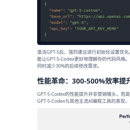
{
"name"
:
"gpt-5-custom"
,
"base_url"
:
"https://api.openai.co
"model"
:
"gpt-5"
,
"api_key"
:
"YOUR_API_KEY_HERE"
}
激活GPT-5后，强烈建议进行初始化设置优化。在C
能让GPT-5-Codex更好地理解你的代码风格。
同时减少30%的后续修改需求。
性能革命：300-500%效率
GPT-5-Codex的性能提升并非营销噱
GPT-5-Codex与其他主流AI编程工具的表