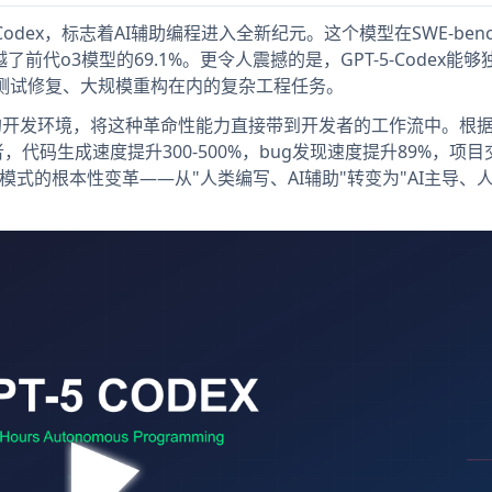
5-Codex，标志着AI辅助编程进入全新纪元。这个模型在SWE-benc
超越了前代o3模型的69.1%。更令人震撼的是，GPT-5-Codex能
测试修复、大规模重构在内的复杂工程任务。
-Codex的开发环境，将这种革命性能力直接带到开发者的工作流中。根
开发者，代码生成速度提升300-500%，bug发现速度提升89%，项
模式的根本性变革——从"人类编写、AI辅助"转变为"AI主导、