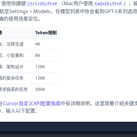
，使用快捷键
（Mac用户使用
），
Ctrl+Shift+P
Cmd+Shift+P
，导航至Settings > Models，在模型列表中你会看到GPT-5系列
明确的使用场景定位。
景
Token限制
全、注释生成
4K
写、小型重构
8K
辑、架构设计
128K
感的复杂任务
128K
要求极高的任务
300K
在
Cursor自定义API配置指南
中有详细说明，这里简要介绍关键
 Entry，输入以下配置：