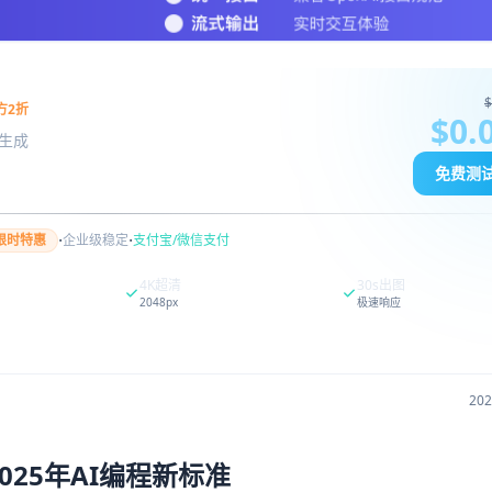
$
方2折
$0.
图像生成
免费测
·
·
限时特惠
企业级稳定
支付宝/微信支付
4K超清
30s出图
2048px
极速响应
20
成：2025年AI编程新标准