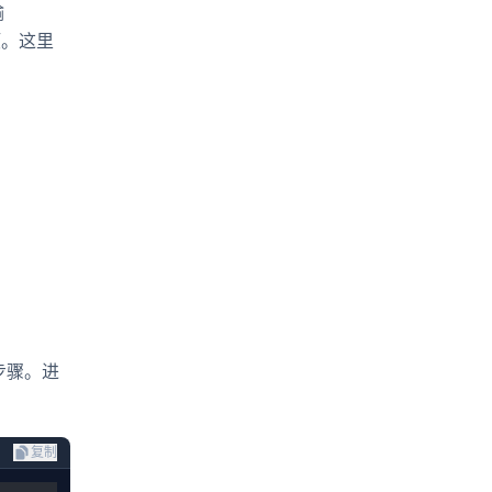
输
选项。这里
步骤。进
复制