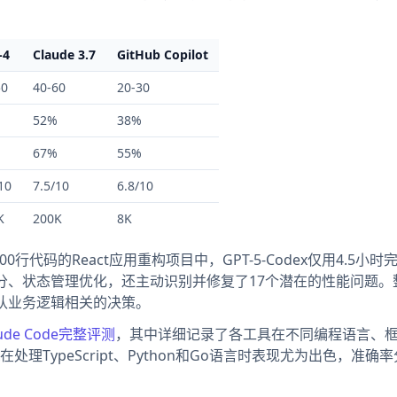
-4
Claude 3.7
GitHub Copilot
50
40-60
20-30
52%
38%
67%
55%
10
7.5/10
6.8/10
K
200K
8K
行代码的React应用重构项目中，GPT-5-Codex仅用4.5小时
分、状态管理优化，还主动识别并修复了17个潜在的性能问题。
认业务逻辑相关的决策。
Claude Code完整评测
，其中详细记录了各工具在不同编程语言、
在处理TypeScript、Python和Go语言时表现尤为出色，准确