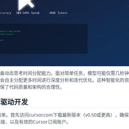
dex具备动态思考时间分配能力。面对简单任务，模型可能仅需几秒
会自主分配更多时间进行深度分析和迭代优化。这种智能化的资
时，确保了代码质量和架构的合理性。
5驱动开发
象中简单。首先访问
cursor.com
下载最新版本（v0.50或更高），确
接、以及有效的Cursor订阅账户。