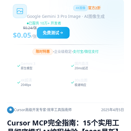
Nano Banana Pro
官方2折
4K图像
Google Gemini 3 Pro Image · AI图像生成
已服务 10万+ 开发者
$0.24/张
免费测试
$0.05
/张
·
·
限时特惠
企业级稳定
支付宝/微信支付
Gemini 3
国内直连
原生模型
20ms延迟
4K超清
30s出图
2048px
极速响应
Cursor高级开发专家
·
效率工具指南师
2025年4月5日
Cursor MCP完全指南：15个实用工