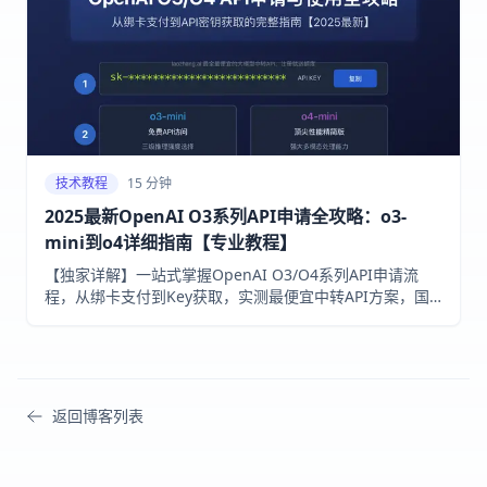
题，让AI编程助手重新运转。
技术教程
15 分钟
2025最新OpenAI O3系列API申请全攻略：o3-
mini到o4详细指南【专业教程】
【独家详解】一站式掌握OpenAI O3/O4系列API申请流
程，从绑卡支付到Key获取，实测最便宜中转API方案，国
内免魔法直连，新手也能10分钟上手！
返回博客列表