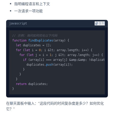
指明编程语言和上下文
一次请求一项功能
javascript
复制
// 示例：询问如何优化以下代码
function
findDuplicates
(
array
) {

let
 duplicates = [];

for
 (
let
 i = 
0
; i &lt; array.
length
; i++) {

for
 (
let
 j = i + 
1
; j &lt; array.
length
; j++) {

if
 (array[i] === array[j] &amp;&amp; !duplicates.
in
        duplicates.
push
(array[i]);

      }

    }

  }

return
 duplicates;

在聊天面板中输入："这段代码的时间复杂度是多少？如何优化
它？"