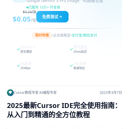
Google Gemini 3 Pro Image · AI图像生成
已服务 10万+ 开发者
$0.24/张
免费测试
$0.05
/张
·
·
限时特惠
企业级稳定
支付宝/微信支付
Gemini 3
国内直连
原生模型
20ms延迟
4K超清
30s出图
2048px
极速响应
Cursor教程专家
·
AI编程专家
2025年3月7日
2025最新Cursor IDE完全使用指南：
从入门到精通的全方位教程