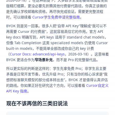
2026-03-18）。在这种前提下，大多数学生没必要继续围着免费
版精打细算，更没必要先折腾其他付费替代路径。你真正该做的
是先确认学校邮箱和资格，再尽快完成验证。需要更完整流程
时，可以继续看
Cursor学生免费申请完整指南
。
BYOK 则是另一回事。很多人把“自带 API Key”理解成“我可以不
再需要 Cursor 的付费层”，这就容易高估它的作用。官方 API
key docs 明确写到，API keys 适用于 standard chat models，
但像 Tab Completion 这类 specialized models 仍使用 Cursor
built-in models，不能简单全部改成你自己的 key 计费
（
Cursor Docs: advanced/api-keys
，2026-03-18）。这意味着
BYOK 更适合作为
窄场景补充
，而不是 Pro 的完整替代品。
所以更实际的判断是这样的：学生先拿免费 Pro；非学生且主要
矛盾是日常开发节奏，优先升级 Pro；只有当你的核心诉求是“我
想把标准聊天模型的部分成本转出去”，BYOK 才是值得认真评估
的路线。你如果正好在研究这个方向，可以接着看
Cursor自定义
API Key 指南
。
现在不该再信的三类旧说法