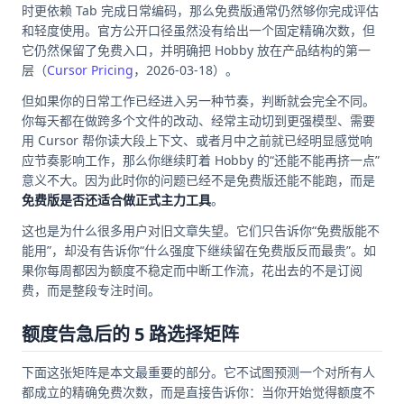
时更依赖 Tab 完成日常编码，那么免费版通常仍然够你完成评估
和轻度使用。官方公开口径虽然没有给出一个固定精确次数，但
它仍然保留了免费入口，并明确把 Hobby 放在产品结构的第一
层（
Cursor Pricing
，2026-03-18）。
但如果你的日常工作已经进入另一种节奏，判断就会完全不同。
你每天都在做跨多个文件的改动、经常主动切到更强模型、需要
用 Cursor 帮你读大段上下文、或者月中之前就已经明显感觉响
应节奏影响工作，那么你继续盯着 Hobby 的“还能不能再挤一点”
意义不大。因为此时你的问题已经不是免费版还能不能跑，而是
免费版是否还适合做正式主力工具
。
这也是为什么很多用户对旧文章失望。它们只告诉你“免费版能不
能用”，却没有告诉你“什么强度下继续留在免费版反而最贵”。如
果你每周都因为额度不稳定而中断工作流，花出去的不是订阅
费，而是整段专注时间。
额度告急后的 5 路选择矩阵
下面这张矩阵是本文最重要的部分。它不试图预测一个对所有人
都成立的精确免费次数，而是直接告诉你：当你开始觉得额度不