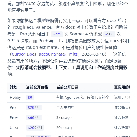
说，那种“Auto 永远免费、永远不算额度”的旧经验，现在已经不
能直接套用了。
如果你想把这个模型理解得再实用一点，可以看官方 docs 给出
的 rough equivalence。官方 docs 对中位数用户给出的粗略参
考是：Pro 大约相当于
次 Sonnet 4 请求或
次
~225
~500
GPT-5 请求，而 Pro+ 与 Ultra 则按更高倍数放大；但 docs 也明
确这只是 rough estimate，不是对每位用户的硬性保证值
（
Cursor Docs: account/rate-limits
，2026-03-18）。这组信
息最有用的地方，不是让你再去追新的“精确次数”，而是提醒
你：
实际消耗会被模型、上下文、工具调用和工作流强度共同影
响。
计划
当前公开价格
当前公开口径
更实用的理解
Hobby
有限 Agent 请求、有限 Tab 补全
试用、轻度个
$0
Pro
个人主力档
适合每天都要用 
$20/月
Pro+
3x usage
适合频繁手动使
$60/月
Ultra
20x usage
适合极重度使
$200/月