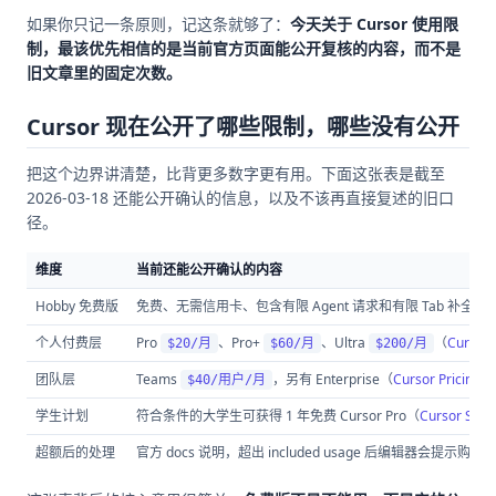
如果你只记一条原则，记这条就够了：
今天关于 Cursor 使用限
制，最该优先相信的是当前官方页面能公开复核的内容，而不是
旧文章里的固定次数。
Cursor 现在公开了哪些限制，哪些没有公开
把这个边界讲清楚，比背更多数字更有用。下面这张表是截至
2026-03-18 还能公开确认的信息，以及不该再直接复述的旧口
径。
维度
当前还能公开确认的内容
Hobby 免费版
免费、无需信用卡、包含有限 Agent 请求和有限 Tab 补全（
C
个人付费层
Pro
、Pro+
、Ultra
（
Cursor 
$20/月
$60/月
$200/月
团队层
Teams
，另有 Enterprise（
Cursor Pricing
，
$40/用户/月
学生计划
符合条件的大学生可获得 1 年免费 Cursor Pro（
Cursor Stud
超额后的处理
官方 docs 说明，超出 included usage 后编辑器会提示