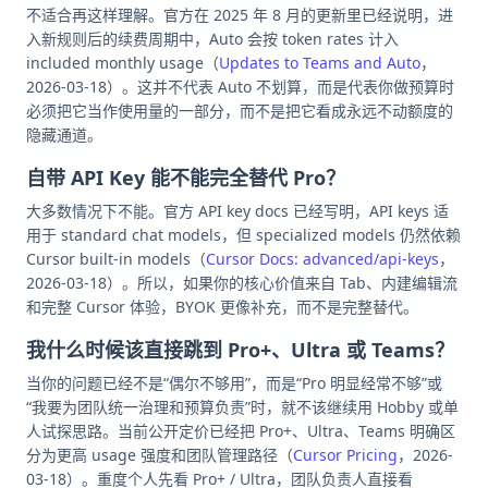
不适合再这样理解。官方在 2025 年 8 月的更新里已经说明，进
入新规则后的续费周期中，Auto 会按 token rates 计入
included monthly usage（
Updates to Teams and Auto
，
2026-03-18）。这并不代表 Auto 不划算，而是代表你做预算时
必须把它当作使用量的一部分，而不是把它看成永远不动额度的
隐藏通道。
自带 API Key 能不能完全替代 Pro？
大多数情况下不能。官方 API key docs 已经写明，API keys 适
用于 standard chat models，但 specialized models 仍然依赖
Cursor built-in models（
Cursor Docs: advanced/api-keys
，
2026-03-18）。所以，如果你的核心价值来自 Tab、内建编辑流
和完整 Cursor 体验，BYOK 更像补充，而不是完整替代。
我什么时候该直接跳到 Pro+、Ultra 或 Teams？
当你的问题已经不是“偶尔不够用”，而是“Pro 明显经常不够”或
“我要为团队统一治理和预算负责”时，就不该继续用 Hobby 或单
人试探思路。当前公开定价已经把 Pro+、Ultra、Teams 明确区
分为更高 usage 强度和团队管理路径（
Cursor Pricing
，2026-
03-18）。重度个人先看 Pro+ / Ultra，团队负责人直接看