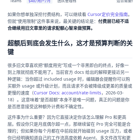
Teams
团队管理档
适合需要统一
$40/用户/月
如果你想单独深挖付费结构，可以继续看
Cursor定价完全指南
。
但就“使用限制”这件事来说，最关键的结论是：
付费层已经不适
合继续用旧文章里的请求配额心智来做预算。
超额后到底会发生什么，这才是预算判断的关
键
很多旧文章喜欢把“额度用完”写成一个非黑即白的终点，好像一
到上限就彻底不能用了。当前官方 docs 给出的解释更接近另一
种逻辑：当你超过 included usage 时，编辑器会提醒你可以购
买额外 usage 或升级计划，而且请求不会被降级成更差的质量或
更慢的速度（
Cursor Docs: account/rate-limits
，2026-03-
18）。这意味着“是否超额”本身不是唯一问题，真正的问题是你
是否愿意接受这种额外计费和不确定性。
这件事为什么重要？因为它直接决定你该怎么理解 Pro 和更高
层。假设你只是月底偶尔超一点，那继续留在 Pro 完全可能是合
理的；但如果你每个月都在中前段就开始碰到 usage 压力，或者
你已经明确知道自己的工作流高度依赖 Agent、多文件改写和更