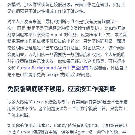
强模型，那么你继续留在较低层级，表面上像是在省钱，实际上
是在把预算不确定性换成工作流不确定性。
对个人开发者来说，最稳的判断标准不是“我有没有超额过一
次”，而是“我是不是已经经常为额度做操作级妥协”。比如你开始
刻意回避本来应该交给 Agent 的任务、反复压缩上下文、或者频
繁把深度工作拆成很多低质量的小轮次，只为了拖延升级，那通
常说明你已经越过了当前档位的舒适区。对团队来说，这个问题
会更明显，因为团队一旦需要统一规划额度和权限，个人层的临
时补救策略就会迅速失效。你如果已经进入这类场景，可以把本
文和
Cursor Background Agents完全指南
对照着看，评估自己
是不是已经属于更高 usage 或团队治理问题。
免费版到底够不够用，应该按工作流判断
很多人搜索“Cursor 免费版限制”，真实问题其实是“我会不会用着
用着突然不够”。这个问题没法靠一个旧数字彻底回答，只能靠工
作流来判断。
如果你的使用方式偏轻，Hobby 依然有现实价值。比如你只是想
体验 Cursor 的编辑器手感、偶尔用 Agent 修一两个小问题、平