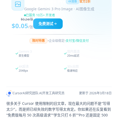
Nano Banana Pro
官方2折
4K图像
Google Gemini 3 Pro Image · AI图像生成
已服务 10万+ 开发者
$0.24/张
免费测试
$0.05
/张
·
·
限时特惠
企业级稳定
支付宝/微信支付
Gemini 3
国内直连
原生模型
20ms延迟
4K超清
30s出图
2048px
极速响应
CursorAI研究团队
·
AI开发工具研究员
更新于 2026年3月18日
很多关于 Cursor 使用限制的旧文章，现在最大的问题不是“写得
太少”，而是把已经失效的数字写得太肯定。你如果还在反复看到
“免费版每月 50 次高级请求”“学生只打 6 折”“Pro 还是固定 500