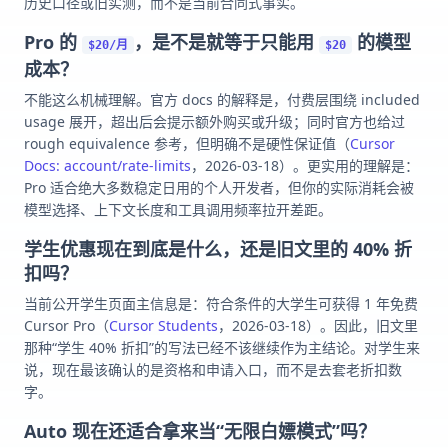
历史口径或旧实测，而不是当前合同式事实。
Pro 的
，是不是就等于只能用
的模型
$20/月
$20
成本？
不能这么机械理解。官方 docs 的解释是，付费层围绕 included
usage 展开，超出后会提示额外购买或升级；同时官方也给过
rough equivalence 参考，但明确不是硬性保证值（
Cursor
Docs: account/rate-limits
，2026-03-18）。更实用的理解是：
Pro 适合绝大多数稳定日用的个人开发者，但你的实际消耗会被
模型选择、上下文长度和工具调用频率拉开差距。
学生优惠现在到底是什么，还是旧文里的 40% 折
扣吗？
当前公开学生页面主信息是：符合条件的大学生可获得 1 年免费
Cursor Pro（
Cursor Students
，2026-03-18）。因此，旧文里
那种“学生 40% 折扣”的写法已经不该继续作为主结论。对学生来
说，现在最该确认的是资格和申请入口，而不是去套老折扣数
字。
Auto 现在还适合拿来当“无限白嫖模式”吗？