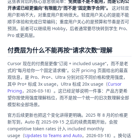
这张表背后的核心意思很简单：
免费版不是不能用，而是它的公
开承诺已经更偏向“有限能力”而不是“固定数字合同”。
这对轻度
用户影响不大，对重度用户影响很大。轻度用户关心的是能不能
顺手体验和完成日常编码；重度用户关心的是预算和节奏是否可
预测。前者可以继续用 Hobby，后者通常要尽快转到学生 Pro、
Pro 或更高层。
付费层为什么不能再按“请求次数”理解
Cursor 现在的付费层更像“订阅 + included usage”，而不是老
式的“每月给你一个固定请求桶”。公开 pricing 页面给出的最直
观信息，是 Pro、Pro+、Ultra 分别对应不同价格和使用强度，
其中 Pro+ 标成 3x usage，Ultra 标成 20x usage（
Cursor
Pricing
，2026-03-18）。这已经足够说明一件事：产品方更希
望你按使用强度理解档位，而不是按一个统一的旧次数理解全部
模型和全部场景。
官方后续更新也把这个变化讲得更明确。2025 年 8 月的价格更
新写到，Auto 在 2025-09-15 之后的续费周期开始，会按
competitive token rates 计入 included monthly
usage（
Updates to Teams and Auto
，2026-03-18）。换句话