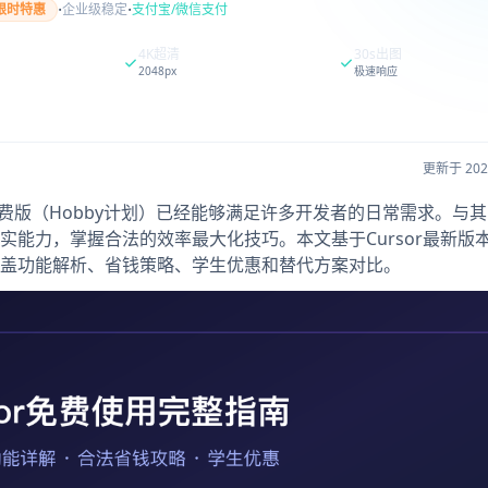
·
·
限时特惠
企业级稳定
支付宝/微信支付
4K超清
30s出图
2048px
极速响应
更新于 20
，其免费版（Hobby计划）已经能够满足许多开发者的日常需求。与
能力，掌握合法的效率最大化技巧。本文基于Cursor最新版
盖功能解析、省钱策略、学生优惠和替代方案对比。