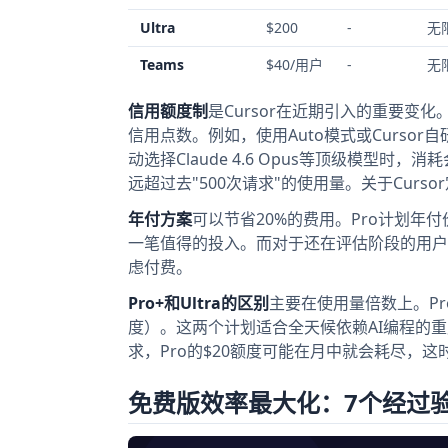
Ultra
$200
-
无
Teams
$40/用户
-
无
信用额度制
是Cursor在近期引入的重要变
信用点数。例如，使用Auto模式或Cursor自研
动选择Claude 4.6 Opus等顶级模型时
远超过去"500次请求"的使用量。关于Curs
年付方案
可以节省20%的费用。Pro计划年付
一笔值得的投入。而对于还在评估阶段的用户，
虑付费。
Pro+和Ultra的区别
主要在使用量倍数上。Pro
度）。这两个计划适合全天候依赖AI编程的重
求，Pro的$20额度可能在月中就会耗尽，这
免费版效率最大化：7个经过