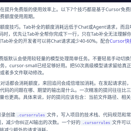
提升免费版的使用效率上。以下7个技巧都是基于Cursor免
费额度使用周期。
度技巧。Tab补全的额度消耗远低于Chat或Agent请求，而
写代码时，优先让Tab补全帮你完成下一行，只在Tab补全无法理解
ab补全的开发者可以将Chat请求减少40-60%。配合
Cursor
r免费版默认会使用较轻量的模型处理简单任务。不要轻易手动切
cursor-small已经足够好用。把50次高级模型请求留给真
或者多文件联动修改。
nt对话都会消耗额度，来回追问会成倍增加消耗。在发起请求前，
代码的问题在哪、期望的输出是什么。一次精准的提问往往比三
质量也更高。具体来说，好的提问应该包含：当前文件路径、相关
目录创建
文件，写入项目的技术栈、代码规范和常
.cursorrules
则，减少你纠正AI输出的次数。一个好的
文件可以
.cursorrules
直接减少额外的请求消耗。