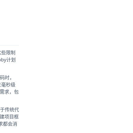
这些限制
by计划
代码时，
在毫秒级
助需求，包
别于传统代
搭建项目框
求都会消