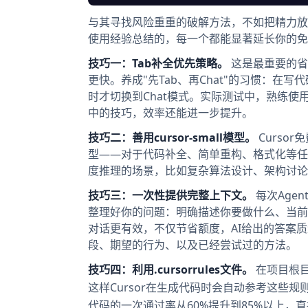
与其寻找风险重重的破解方法，不如把精力放在
使用经验总结的，每一个都能显著延长你的免
技巧一：Tab补全优先策略。
这是最重要的省额
更快。养成"先Tab、再Chat"的习惯：在
时才切换到Chat模式。实际测试中，熟练使用T
中的技巧，效率还能进一步提升。
技巧二：善用cursor-small模型。
Curso
型——对于代码补全、简单重构、格式化等任务，
度推理的场景，比如复杂算法设计、架构讨论
技巧三：一次性提供完整上下文。
每次Age
整理好你的问题：明确描述你要做什么、当前
对话更有效，不仅节省额度，AI给出的答案
段、期望的行为、以及已经尝试过的方法。
技巧四：利用.cursorrules文件。
在项目根
这样Cursor在生成代码时会自动参考这些规
代码的一次通过率从60%提升到85%以上，