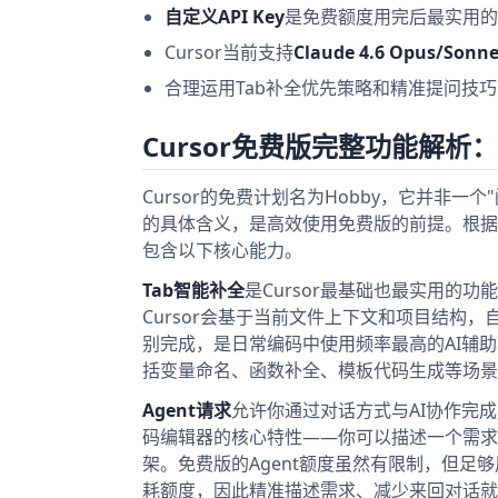
自定义API Key
是免费额度用完后最实用的扩
Cursor当前支持
Claude 4.6 Opus/Son
合理运用Tab补全优先策略和精准提问技
Cursor免费版完整功能解析
Cursor的免费计划名为Hobby，它并非
的具体含义，是高效使用免费版的前提。根据C
包含以下核心能力。
Tab智能补全
是Cursor最基础也最实用的
Cursor会基于当前文件上下文和项目结构
别完成，是日常编码中使用频率最高的AI辅助功
括变量命名、函数补全、模板代码生成等场景
Agent请求
允许你通过对话方式与AI协作完成
码编辑器的核心特性——你可以描述一个需求
架。免费版的Agent额度虽然有限制，但足
耗额度，因此精准描述需求、减少来回对话就