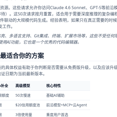
源。这些请求允许你访问Claude 4.6 Sonnet、GPT-5等前
0秒等待）。这50次请求按月重置，适合用于需要深度推理的复杂编
件联动的大规模代码生成。经验表明，如果只在真正需要的时候
发工作。
亮、多语言支持、Git集成、终端、扩展市场等，这些不受任何
即使不使用AI功能，它也是一个优秀的代码编辑器。
到最适合你的方案
层级的具体权益有助于你判断是否需要从免费版升级，以及应该升
，验证日期为当前最新版本。
b补全
高级模型
核心特性
限额度
50次慢速
基础AI辅助
限
$20信用额度池
前沿模型+MCP+云Agent
限
3倍使用量
重度用户首选