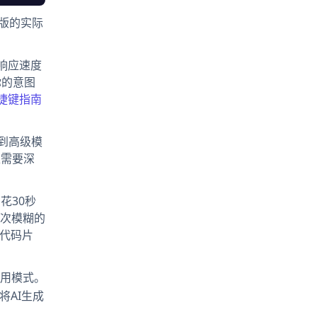
费版的实际
且响应速度
你的意图
快捷键指南
换到高级模
正需要深
花30秒
次模糊的
代码片
用模式。
将AI生成