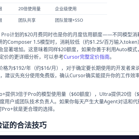
限
20倍使用量
企业级使用
限
团队共享
团队管理+SSO
化。Pro计划的$20月费同时也是你的月度信用额度——不同模型
的Composer 1.5模型时，消耗较低（约$1.25/百万输入toke
，消耗会显著增加。这意味着同样$20额度，如果你善于利用Auto模
or定价的更详细分析，可以参考
Cursor完整定价指南
。
价格为$192/年（约$16/月），对于确定要长期使用的开发者来
建议先充分使用免费版，确认Cursor确实能提升你的工作效
+提供3倍于Pro的模型使用量（$60额度），Ultra提供20倍（$
度用户或团队技术负责人。如果你每天产生大量Agent对话和代
时Pro+就是更合理的选择。
验证的合法技巧