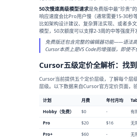
50次慢速高级模型请求
是免费版中最"珍贵"的资
响应速度会比Pro用户慢（通常需要15-3
比如架构设计建议、复杂算法实现、或者多文
模型，50次额度可以支撑2-3周的中等强度开
免费版还包含完整的编辑器功能——语法高
Cursor本质上是VS Code的增强版，
Cursor五级定价全解析：找
Cursor当前提供五个定价层级，了解每个
层级。以下数据来自Cursor官方定价页面
计划
月费
年付月均
Ta
Hobby（免费）
$0
-
有
Pro
$20
$16
无
Pro+
$60
-
无