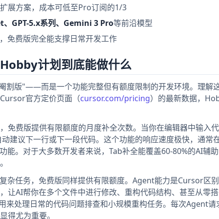
展方案，成本可低至Pro订阅的1/3
net、GPT-5.x系列、Gemini 3 Pro
等前沿模型
巧，免费版完全能支撑日常开发工作
：Hobby计划到底能做什么
一个"阉割版"——而是一个功能完整但有额度限制的开发环境。理解
ursor官方定价页面（
cursor.com/pricing
）的最新数据，Hob
功能，免费版提供有限额度的月度补全次数。当你在编辑器中输入
，自动建议下一行或下一段代码。这个功能的响应速度极快，通常
能。对于大多数开发者来说，Tab补全能覆盖60-80%的AI辅
。
复杂任务，免费版同样提供有限额度。Agent能力是Cursor区
，让AI帮你在多个文件中进行修改、重构代码结构、甚至从零
够用来处理日常的代码问题排查和小规模重构任务。每次Agent请
显得尤为重要。