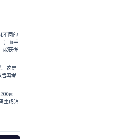
消耗不同的
n）；而手
式，能获得
说，这是
率后再考
200额
码生成请