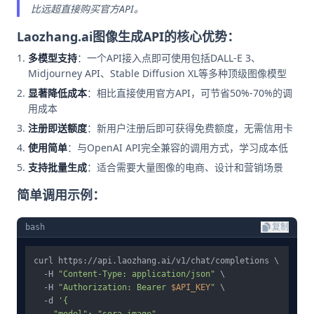
比远超直接购买官方API。
Laozhang.ai图像生成API的核心优势：
多模型支持
：一个API接入点即可使用包括DALL-E 3、
Midjourney API、Stable Diffusion XL等多种顶级图像模型
显著降低成本
：相比直接使用官方API，可节省50%-70%的调
用成本
注册即送额度
：新用户注册后即可获得免费额度，无需信用卡
使用简单
：与OpenAI API完全兼容的调用方式，学习成本低
支持批量生成
：适合需要大量图像的电商、设计和营销场景
简单调用示例：
bash
复制
curl https://api.laozhang.ai/v1/chat/completions \

  -H 
"Content-Type: application/json"
 \

  -H 
"Authorization: Bearer 
$API_KEY
"
 \

  -d 
'{
