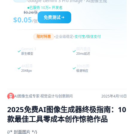
Google Gemini 3 Pro Image · AI图像生成
已服务 10万+ 开发者
$0.24/张
免费测试
$0.05
/张
·
·
限时特惠
企业级稳定
支付宝/微信支付
Gemini 3
国内直连
原生模型
20ms延迟
4K超清
30s出图
2048px
极速响应
AI图像生成专家
·
视觉设计与创意顾问
2025年4月10日
2025免费AI图像生成器终极指南：10
款最佳工具零成本创作惊艳作品
{/* 封面图片 */}