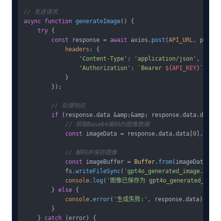
// 发送请求
async
function
generateImage
(
) {

try
 {

const
 response = 
await
 axios.
post
(
API_URL
, payloa
headers
: {

'Content-Type'
: 
'application/json'
,

'Authorization'
: 
`Bearer 
${API_KEY}
`
            }

        });

// 处理响应
if
 (response.
data
 &amp;&amp; response.
data
.
data
 &
// 获取Base64编码的图像数据
const
 imageData = response.
data
.
data
[
0
].
b64_j
// 解码并保存图像
const
 imageBuffer = 
Buffer
.
from
(imageData, 
'b
            fs.
writeFileSync
(
'gpt4o_generated_image.png'
,
console
.
log
(
'图像已保存为 gpt4o_generated_image
        } 
else
 {

console
.
error
(
'生成失败:'
, response.
data
);

        }

    } 
catch
 (error) {
