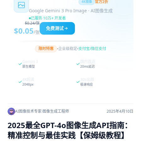
Nano Banana Pro
官方2折
4K图像
Google Gemini 3 Pro Image · AI图像生成
已服务 10万+ 开发者
$0.24/张
免费测试
$0.05
/张
·
·
限时特惠
企业级稳定
支付宝/微信支付
Gemini 3
国内直连
原生模型
20ms延迟
4K超清
30s出图
2048px
极速响应
AI图像技术专家
·
图像生成工程师
2025年4月10日
2025最全GPT-4o图像生成API指南：
精准控制与最佳实践【保姆级教程】