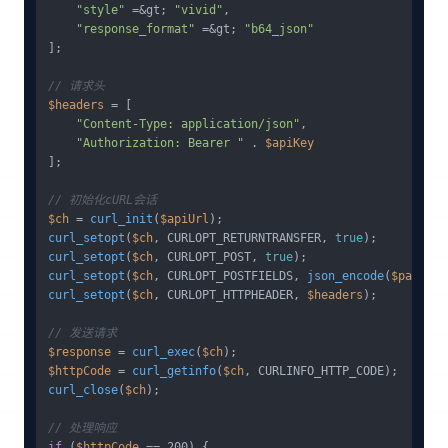
"style"
 =&gt; 
"vivid"
,

"response_format"
 =&gt; 
"b64_json"
];

// 请求头
$headers
 = [

"Content-Type: application/json"
,

"Authorization: Bearer "
 . 
$apiKey
];

// 初始化cURL会话
$ch
 = 
curl_init
(
$apiUrl
curl_setopt
(
$ch
, CURLOPT_RETURNTRANSFER, 
true
curl_setopt
(
$ch
, CURLOPT_POST, 
true
curl_setopt
(
$ch
, CURLOPT_POSTFIELDS, 
json_encode
(
$payload
curl_setopt
(
$ch
, CURLOPT_HTTPHEADER, 
$headers
);

// 发送请求
$response
 = 
curl_exec
(
$ch
$httpCode
 = 
curl_getinfo
(
$ch
curl_close
(
$ch
);

// 处理响应
if
 (
$httpCode
 == 200) {
