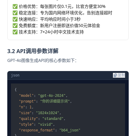
✅ 价格优势：每张图片仅0.1元，比官方便宜30%
✅ 稳定连接：专为国内网络环境优化，告别连接超时
✅ 快速响应：平均响应时间小于3秒
✅ 免费额度：新用户注册即送价值50元体验金
✅ 技术支持：7×24小时中文技术支持
3.2 API调用参数详解
GPT-4o图像生成API的核心参数如下：
json
复制
{
"model"
:
"gpt-4o-2024"
,
"prompt"
:
"你的详细提示词"
,
"n"
:
1
,
"size"
:
"1024x1024"
,
"quality"
:
"standard"
,
"style"
:
"vivid"
,
"response_format"
:
"b64_json"
}