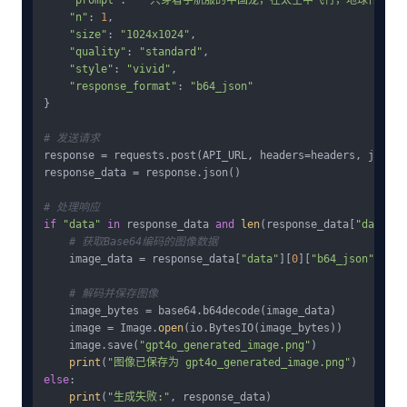
"n"
: 
1
,

"size"
: 
"1024x1024"
,

"quality"
: 
"standard"
,

"style"
: 
"vivid"
,

"response_format"
: 
"b64_json"
}

# 发送请求
response = requests.post(API_URL, headers=headers, json=pa
response_data = response.json()

# 处理响应
if
"data"
in
 response_data 
and
len
(response_data[
"data"
])
# 获取Base64编码的图像数据
    image_data = response_data[
"data"
][
0
][
"b64_json"
]

# 解码并保存图像
    image_bytes = base64.b64decode(image_data)

    image = Image.
open
(io.BytesIO(image_bytes))

    image.save(
"gpt4o_generated_image.png"
)

print
(
"图像已保存为 gpt4o_generated_image.png"
else
:

print
(
"生成失败:"