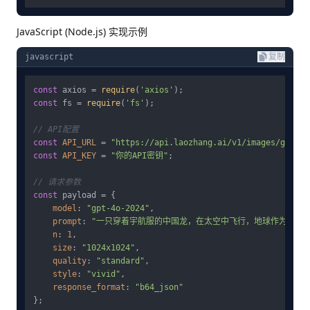
JavaScript (Node.js) 实现示例
javascript
复制
const
 axios = 
require
(
'axios'
const
 fs = 
require
(
'fs'
);

// API配置
const
API_URL
 = 
"https://api.laozhang.ai/v1/images/genera
const
API_KEY
 = 
"你的API密钥"
;

// 请求参数
const
 payload = {

model
: 
"gpt-4o-2024"
,

prompt
: 
"一只穿着宇航服的中国龙，在太空中飞行，地球作为背景
n
: 
1
,

size
: 
"1024x1024"
,

quality
: 
"standard"
,

style
: 
"vivid"
,

response_format
: 
"b64_json"
};
