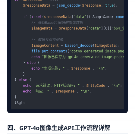
$responseData
 = 
json_decode
(
$response
, 
true
);

if
 (
isset
(
$responseData
[
"data"
]) &amp;&amp; 
count
(
$re
// 获取Base64编码的图像数据
$imageData
 = 
$responseData
[
"data"
][0][
"b64_json"
]
// 解码并保存图像
$imageContent
 = 
base64_decode
(
$imageData
);

file_put_contents
(
"gpt4o_generated_image.png"
, 
$i
echo
"图像已保存为 gpt4o_generated_image.png\n"
;

    } 
else
 {

echo
"生成失败: "
 . 
$response
 . 
"\n"
;

    }

} 
else
 {

echo
"请求错误, HTTP状态码: "
 . 
$httpCode
 . 
"\n"
;

echo
"响应: "
 . 
$response
 . 
"\n"
;

}

四、GPT-4o图像生成API工作流程详解