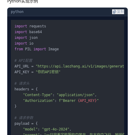
Python实现示例
python
复制
import
import
import
import
from
 PIL 
import
 Image

# API配置
API_URL = 
"https://api.laozhang.ai/v1/images/generate"
#
API_KEY = 
"你的API密钥"
# 请求头
headers = {

"Content-Type"
: 
"application/json"
,

"Authorization"
: 
f"Bearer 
{API_KEY}
"
}

# 请求参数
payload = {

"model"
: 
"gpt-4o-2024"
,

"prompt"
: 
"一只穿着宇航服的中国龙，在太空中飞行，地球作为背