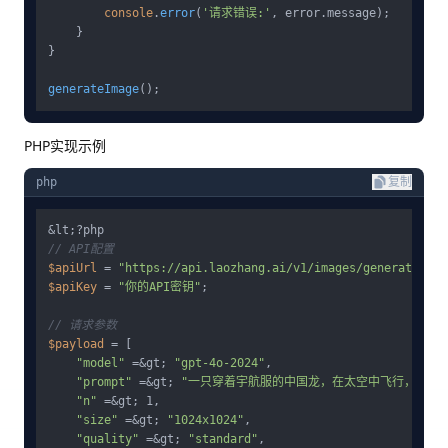
console
.
error
(
'请求错误:'
, error.
message
);

    }

}

generateImage
PHP实现示例
php
复制
// API配置
$apiUrl
 = 
"https://api.laozhang.ai/v1/images/generate"
; 
/
$apiKey
 = 
"你的API密钥"
;

// 请求参数
$payload
 = [

"model"
 =&gt; 
"gpt-4o-2024"
,

"prompt"
 =&gt; 
"一只穿着宇航服的中国龙，在太空中飞行，地球
"n"
 =&gt; 1,

"size"
 =&gt; 
"1024x1024"
,

"quality"
 =&gt; 
"standard"
,
