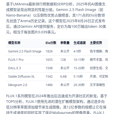
基于LMArena最新排行榜数据和SERP分析，2025年的AI图像生
成模型呈现出明显的性能分层。Gemini 2.5 Flash Image（前
Nano-Banana）以压倒性优势占据榜首，其171点的Elo分数领
先创造了Arena历史记录。这个模型在2025年8月26日正式发布
后，通过Gemini API提供服务，定价为每100万输出token 30美
元，相当于每张图片0.039美元。
模型名称
Elo分数
参数量
生成速度
主要优势
Gemini 2.5 Flash Image
1826
未公开
4-5秒
指令理解、角色
FLUX.1 Pro
1655
12B
10-15秒
细节丰富、风格
DALL-E 3
1598
未公开
15-20秒
创意生成、文字
Stable Diffusion XL
1542
6.6B
5-10秒
开源、可定制
Ideogram 2.0
1486
未公开
20-30秒
文字准确性
FLUX.1系列模型在2024年推出后迅速成为开源社区的新宠。基于
TOP5分析，FLUX.1使用先进的潜在扩散模型架构，通过逐步向
低分辨率草图添加细节来生成图像。其12亿参数的规模让它在保
持生成速度的同时实现了接近Midjourney的图像质量。FLUX.1