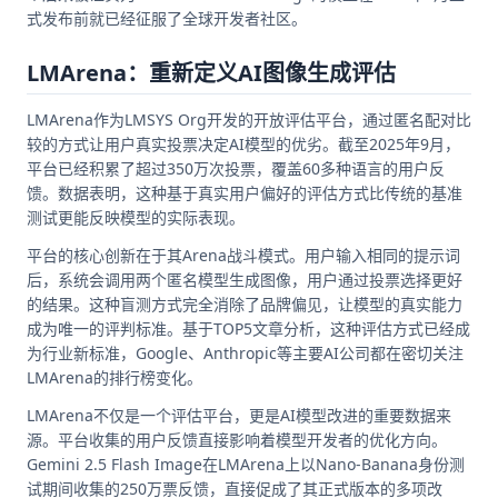
式发布前就已经征服了全球开发者社区。
LMArena：重新定义AI图像生成评估
LMArena作为LMSYS Org开发的开放评估平台，通过匿名配对比
较的方式让用户真实投票决定AI模型的优劣。截至2025年9月，
平台已经积累了超过350万次投票，覆盖60多种语言的用户反
馈。数据表明，这种基于真实用户偏好的评估方式比传统的基准
测试更能反映模型的实际表现。
平台的核心创新在于其Arena战斗模式。用户输入相同的提示词
后，系统会调用两个匿名模型生成图像，用户通过投票选择更好
的结果。这种盲测方式完全消除了品牌偏见，让模型的真实能力
成为唯一的评判标准。基于TOP5文章分析，这种评估方式已经成
为行业新标准，Google、Anthropic等主要AI公司都在密切关注
LMArena的排行榜变化。
LMArena不仅是一个评估平台，更是AI模型改进的重要数据来
源。平台收集的用户反馈直接影响着模型开发者的优化方向。
Gemini 2.5 Flash Image在LMArena上以Nano-Banana身份测
试期间收集的250万票反馈，直接促成了其正式版本的多项改