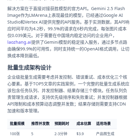
解决方案在于直接对接获胜模型的官方API。Gemini 2.5 Flash
Image作为LMArena上表现最佳的模型，已经通过Google AI
Studio和Vertex AI提供完整的API服务。基于实测数据，其API响
应时间平均为4.2秒，99.5%的请求在6秒内完成，每张图片成本
仅0.039美元。对于需要在中国境内稳定访问的企业用户，
laozhang.ai
提供了Gemini模型的稳定接入服务，通过多节点路
由确保99.9%的可用性，同时支持统一的OpenAI格式调用，让切
换成本降到最低。
批量生成架构设计
企业级批量生成需要考虑并发控制、错误重试、成本优化三个核
心要素。基于TOP5文章的实践案例，一个完整的批量生成系统应
该包含任务队列、并发控制器、结果存储三个模块。任务队列负
责管理生成请求，支持优先级排序和失败重试；并发控制器根据
API限制和成本预算动态调整并发数；结果存储则需要支持CDN
加速和版本管理。
批量规模
推荐并发数
预期耗时
成本估算
适用场景
100张
5
2-3分钟
$3.9
产品图生成