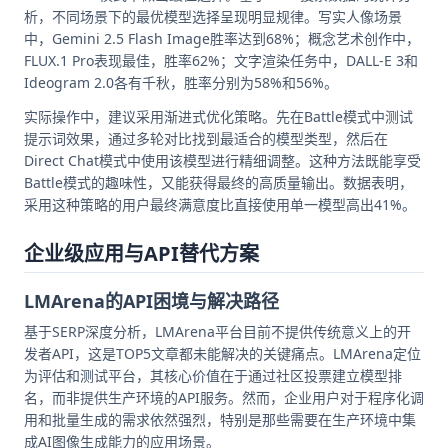
析，不同场景下的最优模型选择呈现明显规律。写实人像场景
中，Gemini 2.5 Flash Image胜率达到68%；概念艺术创作中，
FLUX.1 Pro表现最佳，胜率62%；文字渲染任务中，DALL-E 3和
Ideogram 2.0各有千秋，胜率分别为58%和56%。
实际操作中，建议采用渐进式优化策略。先在Battle模式中测试
提示词效果，通过多轮对比找到最适合的模型类型，然后在
Direct Chat模式中使用该模型进行精细调整。这种方法既能享受
Battle模式的趣味性，又能获得最终的高质量输出。数据表明，
采用这种策略的用户最终满意度比直接使用单一模型高出41%。
企业级应用与API替代方案
LMArena的API困境与解决路径
基于SERP深度分析，LMArena平台目前不提供传统意义上的开
发者API，这是TOP5文章都未能解决的关键痛点。LMArena定位
为评估和测试平台，其核心价值在于通过社区投票建立模型排
名，而非提供生产环境的API服务。然而，企业用户对于程序化调
用和批量生成的需求依然强烈，特别是那些需要在生产环境中集
成AI图像生成能力的应用场景。