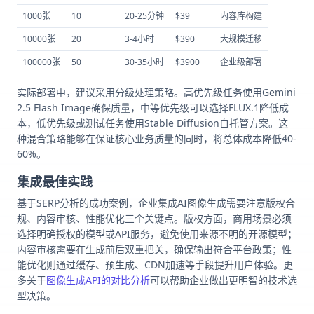
1000张
10
20-25分钟
$39
内容库构建
10000张
20
3-4小时
$390
大规模迁移
100000张
50
30-35小时
$3900
企业级部署
实际部署中，建议采用分级处理策略。高优先级任务使用Gemini
2.5 Flash Image确保质量，中等优先级可以选择FLUX.1降低成
本，低优先级或测试任务使用Stable Diffusion自托管方案。这
种混合策略能够在保证核心业务质量的同时，将总体成本降低40-
60%。
集成最佳实践
基于SERP分析的成功案例，企业集成AI图像生成需要注意版权合
规、内容审核、性能优化三个关键点。版权方面，商用场景必须
选择明确授权的模型或API服务，避免使用来源不明的开源模型；
内容审核需要在生成前后双重把关，确保输出符合平台政策；性
能优化则通过缓存、预生成、CDN加速等手段提升用户体验。更
多关于
图像生成API的对比分析
可以帮助企业做出更明智的技术选
型决策。