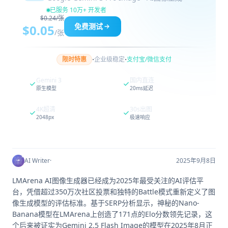
已服务 10万+ 开发者
$0.24/张
免费测试
$0.05
/张
·
·
限时特惠
企业级稳定
支付宝/微信支付
Gemini 3
国内直连
原生模型
20ms延迟
4K超清
30s出图
2048px
极速响应
AI Writer
·
2025年9月8日
LMArena AI图像生成器已经成为2025年最受关注的AI评估平
台，凭借超过350万次社区投票和独特的Battle模式重新定义了图
像生成模型的评估标准。基于SERP分析显示，神秘的Nano-
Banana模型在LMArena上创造了171点的Elo分数领先记录，这
个后来被证实为Gemini 2.5 Flash Image的模型在2025年8月正