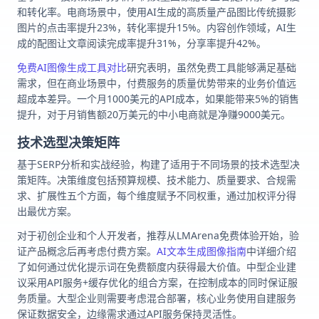
和转化率。电商场景中，使用AI生成的高质量产品图比传统摄影
图片的点击率提升23%，转化率提升15%。内容创作领域，AI生
成的配图让文章阅读完成率提升31%，分享率提升42%。
免费AI图像生成工具对比
研究表明，虽然免费工具能够满足基础
需求，但在商业场景中，付费服务的质量优势带来的业务价值远
超成本差异。一个月1000美元的API成本，如果能带来5%的销售
提升，对于月销售额20万美元的中小电商就是净赚9000美元。
技术选型决策矩阵
基于SERP分析和实战经验，构建了适用于不同场景的技术选型决
策矩阵。决策维度包括预算规模、技术能力、质量要求、合规需
求、扩展性五个方面，每个维度赋予不同权重，通过加权评分得
出最优方案。
对于初创企业和个人开发者，推荐从LMArena免费体验开始，验
证产品概念后再考虑付费方案。
AI文本生成图像指南
中详细介绍
了如何通过优化提示词在免费额度内获得最大价值。中型企业建
议采用API服务+缓存优化的组合方案，在控制成本的同时保证服
务质量。大型企业则需要考虑混合部署，核心业务使用自建服务
保证数据安全，边缘需求通过API服务保持灵活性。