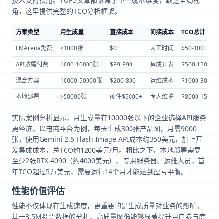
技术支持费用。TOP5文章都聚焦于单一成本维度，缺乏全局视
角，这里提供完整的TCO分析框架。
方案类型
月生成量
直接成本
间接成本
TCO总计
LMArena免费
<1000张
$0
人工时间
$50-100
API按需付费
1000-10000张
$39-390
集成开发
$500-1500
混合方案
10000-50000张
$200-800
运维成本
$1000-3000
本地部署
>50000张
硬件$5000+
专人维护
$8000-15000
实际案例分析显示，月生成量在10000张以下的企业选择API服务
更经济。以电商平台为例，每天生成300张产品图，月需9000
张，使用Gemini 2.5 Flash Image API成本约350美元，加上开
发集成成本，总TCO约1200美元/月。相比之下，本地部署需要
至少2张RTX 4090（约4000美元）、专用服务器、运维人员，首
年TCO超过5万美元，需要运行14个月才能达到盈亏平衡。
性能价值评估
性能不仅体现在生成速度，更重要的是生成质量对业务的影响。
基于3.5M投票数据的分析，高质量图像能够显著提升用户参与度