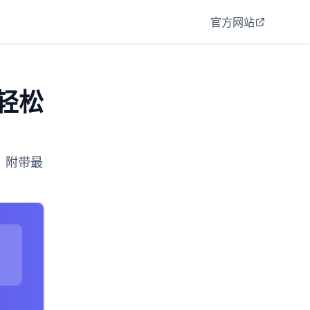
官方网站
法轻松
，附带最