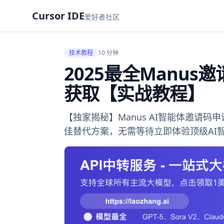
Cursor IDE
爱好者社区
技术教程
10 分钟
2025最全Manu
获取【实战教程】
【独家揭秘】Manus AI智能体邀请
佳替代方案，无需等待立即体验顶级AI