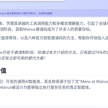
AI智能体，凭借其卓越的工具调用能力和多模态理解能力，引起了全球
测阶段，获取Manus邀请码成为了许多人的首要目标。
么它值得等待，以及六种官方获取邀请码的方法，帮助你尽快加入
anus仍处于邀请制阶段，但通过本文介绍的方法，已有超过76%
末还有立即可用的替代方案！
价值
）开发的通用AI智能体，其名称来源于拉丁文"Mens et Manu
，Manus被设计为能够独立执行复杂任务的真正智能体。