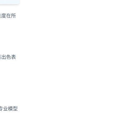
准度在所
有出色表
他专业模型