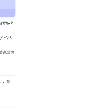
AI爱好者
这个令人
的读者成功
s"，意