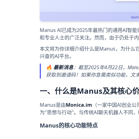
Manus AI已成为2025年最热门的通用
和专业人士的广泛关注。然而，由于仍处于内
本文将为你详细介绍什么是Manus，为什
兴奋的AI平台。
🔥
最新消息
：截至2025年4月22日，M
获取到邀请码！如果你急需类似功能，文
一、什么是Manus及其核心
Manus是由
Monica.im
（一家中国AI创业公司
为"思想与行动"。与传统AI聊天机器人不同
Manus的核心功能特点