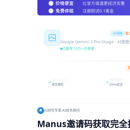
Nano Banana Pro
官
4K图像
Google Gemini 3 Pro Image · AI
已服务 10万+ 开发者
Gemini 3
国内直连
原生模型
20ms延迟
AI研究专家
·
AI技术顾问
Manus邀请码获取完