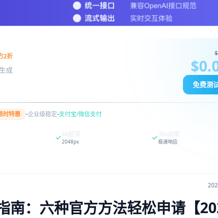
$
方2折
$0.
图像生成
免费测
·
·
限时特惠
企业级稳定
支付宝/微信支付
4K超清
30s出图
2048px
极速响应
20
全指南：六种官方方法轻松申请【20