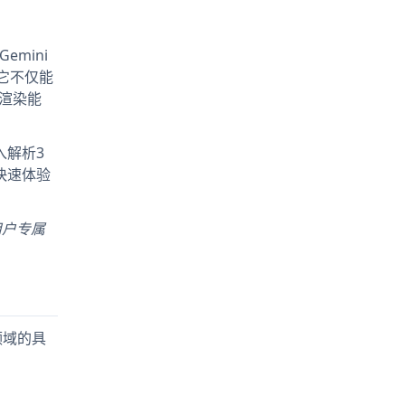
emini
。它不仅能
渲染能
入解析3
快速体验
用户专属
像领域的具