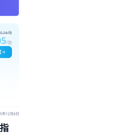
0.24/张
05
/张
试
25年12月6日
全指