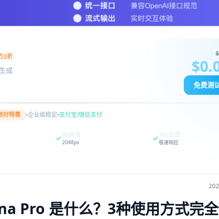
$
方2折
$0.
图像生成
免费测
·
·
限时特惠
企业级稳定
支付宝/微信支付
4K超清
30s出图
2048px
极速响应
20
ana Pro 是什么？3种使用方式完