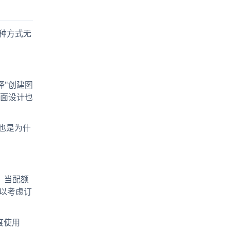
这种方式无
择"创建图
，界面设计也
这也是为什
数，当配额
可以考虑订
轻度使用