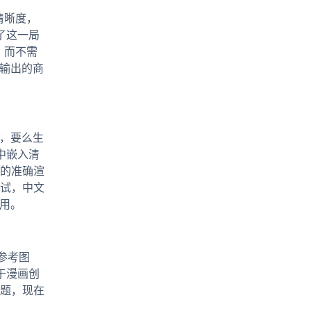
高清晰度，
变了这一局
，而不需
量输出的商
字，要么生
像中嵌入清
的准确渲
试，中文
用。
张参考图
于漫画创
题，现在